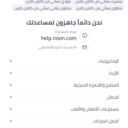
شيرت نسائي من كالفن كلاين
هودي نسائي من كالفن كلاين
طلون نسائي من كالفن كلاين
بنطلون رياضي نسائي من كالفن كلاين
نحن دائماً جاهزون لمساعدتك
مركز المساعدة
help.noon.com
الدعم عبر البريد الإلكتروني
الإلكترونيات
الجوالات
الأزياء
التابلت
أزياء نسائية
المطبخ والأجهزة المنزلية
اللابتوبات
أزياء رجالية
الحمام
الأجهزة المنزلية
الجمال
أزياء البنات
ديكور البيت
الكاميرات
العطور
أزياء الأولاد
مستلزمات الأطفال والألعاب
المطبخ والسفرة
التلفزيونات
المكياج
الساعات
الحفاضات
أدوات وتحسين المنزل
السماعات
أفضل الماركات
العناية بالشعر
المجوهرات
وسائل تنقل الأطفال
المفارش