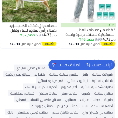
عرض
معطف واقٍ شفاف للكلاب مزود
5 قطع من معاطف المطر
بغطاء رأس، مقاوم للماء وقابل
4.73
البلاستيكية للاستخدام مرة واحدة
6.98
خصم 32%
للتعديل، مناسب للحيوانات الأليفة
د.ب‏
4.73
8.90
خصم 46%
للبالغين، طقم معطف وسروال مطر،
الصغيرة، خفيف الوزن وقابل للطي،
د.ب‏
معاطف مطر مزودة بأغطية رأس
احصل عليه خلال
13 - 14
احصل عليه خلال
13 - 14
مصنوع من البلاستيك (أبيض، كبير)
اغسطس
اغسطس
برباط، معاطف طوارئ للاستخدام
مرة واحدة، مثالية للتخييم والمشي
لمسافات طويلة والسفر
البحث الشائع
ترتيب حسب
تصنيف حسب
شنط ألدو
شنط جيس نسائية
شنط نسائية
فستان داخلي تقليدي
شورتات نسائية
بلايز
ملابس سباحة نسائية
شنط يد
حمالة صدر رياضية
شباشب نسائية
تيشيرت نسائي
قميص نوم نسائي
نظارات شمسية نسائية
أحذية ميولز
أحذية سكيتشرز للنساء
صنادل نسائية
كعوب
حقائب سفر
عبايات رمضان
فساتين محتشمة
جلابية
حجاب
عبايات
فساتين
فستان ماكسي للنساء
قفطان
أطقم متناسقة للنساء
حقائب تيد بيكر
حقائب جيوردانو
حقائب دي كيه إن واي
حقائب كالفن كلاين
حقائب تومي هيلفيغر
نايك