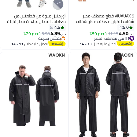
VIUAUAX 5 قطع معطف مطر
أورجنيزر عبوة من قطعتين من
شفاف للكبار، معطف مطر شفاف
معاطف المطر، عباءات مطر قابلة
للكبار، معطف مطر للجنسين قابل
لإعادة الاستخدام من مادة إي في
4.5
5.0
4
1
للتصرف من البونشو البلاستيكي
إيه للبالغين مع غطاء رأس برباط
4.89
4.50
11.15
خصم 59%
6.98
خصم 29%
د.ب‏
د.ب‏
المضغوط المحمول بجيب مضغوط،
للنساء والرجال والتخييم والمشي
#1 في معاطف المطر
بتخلّص بسرعة
#1 في معاطف المطر
معطف مطر طويل ملفوف بشكل
بتخلّص بسرعة
لمسافات طويلة والسفر
احصل عليه خلال
13 - 14
احصل عليه خلال
13 - 14
فردي مع غطاء للرأس للنساء
اغسطس
اغسطس
والرجال للسفر في الهواء الطلق -
أبيض