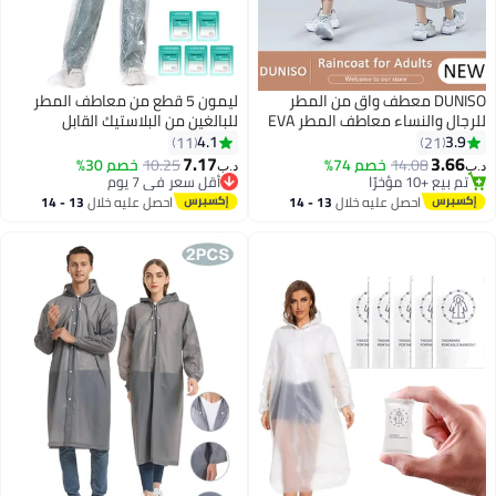
DUNISO معطف واق من المطر
ليمون 5 قطع من معاطف المطر
للرجال والنساء معاطف المطر EVA
للبالغين من البلاستيك القابل
المحمولة قابلة لإعادة الاستخدام
للاستعمال مرة واحدة، مجموعة
4.1
3.9
11
21
مع غطاء محرك السيارة والأكمام
معاطف المطر وبنطلونات المطر،
7.17
3.66
14.08
خصم 74%
10.25
خصم 30%
د.ب‏
د.ب‏
2
لركوب الدراجات والسفر والصيد
معاطف المطر وبنطلونات المطر مع
تم بيع +10 مؤخرًا
أقل سعر في 7 يوم
تم بيع +10 مؤخرًا
والمشي لمسافات طويلة والتخييم
أقل سعر في 7 يوم
أغطية برباط وأغطية الطوارئ
احصل عليه خلال
13 - 14
احصل عليه خلال
13 - 14
القابلة للاستعمال مرة واحدة مثالية
اغسطس
اغسطس
للتخييم والمشي لمسافات طويلة
والسفر