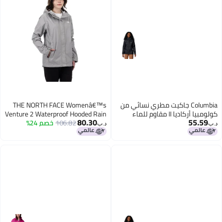
Columbia جاكيت مطري نسائي من
THE NORTH FACE Womenâ€™s
كولومبيا أركاديا II مقاوم للماء
Venture 2 Waterproof Hooded Rain
80.30
55.59
باللون الأسود صغير
106.82
خصم 24%
Jacket (Standard and Plus Size),
د.ب‏
د.ب‏
Meld Grey, X-Small