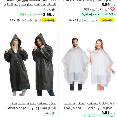
5.89
للكبار، معاطف مطر مقاومة للماء،
للبيئة، غطاء رأس قابل للتعديل،
د.ب‏
أقل سعر في 7 يوم
معاطف مطر طوارئ قابلة لإعادة
5.0
محمول وقابل لإعادة الاستخدام
1
أقل سعر في 7 يوم
الاستخدام مع غطاء للرأس ورباط،
3.95
9.23
خصم 57%
0.59 د.ب. خصم إضافي!
د.ب‏
معاطف مطر خفيفة الوزن للنساء
احصل عليه خلال
13 - 14
احصل عليه خلال
13 - 14
والرجال
اغسطس
اغسطس
CLENEA 2 معطف المطر ، معطف
تخيل معطف مطر معطف مطر
المطر قابل لإعادة الاستخدام ، EVA
للكبار نساء رجال - 1 عبوة معطف
4.95
معطف المطر مع سترة المطر قابلة
مطر شفاف قابل لإعادة الاستخدام
4.2
6
د.ب‏