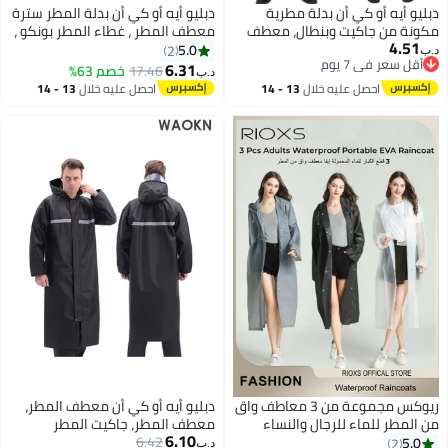
دبليو أيه أو كي أن بدلة مطرية
دبليو أيه أو كي أن بدلة المطر سترة
مكونة من جاكيت وبنطال، معطف
معطف المطر ، غطاء المطر بونكو ،
4.51
واق من المطر، معطف مطري
سترة الطوارئ خفيفة الوزن ملابس
5.0
2
د.ب‏
أقل سعر في 7 يوم
خفيف الوزن بغطاء للرأس للرجال
المطر للرجال والنساء في الهواء
6.31
17.46
خصم 63%
د.ب‏
أقل سعر في 7 يوم
والنساء، مناسب لجميع أنواع
الطلق كل الرياضة مقاومة للماء
احصل عليه خلال
13 - 14
احصل عليه خلال
13 - 14
الرياضات الخارجية، مقاوم للماء وجيد
التنفس مضادة للعواصف ، وتميز
اغسطس
اغسطس
التهوية ومضاد للعواصف، تصميم
تصميم شريط عاكس ، معطف مطر
عاكس، آمن ومتين، أسود.
واقي للجسم الكامل ، أسود ، وزن
(70-80 كجم).
ريوكس مجموعة من 3 معاطف واق
دبليو أيه أو كي أن معطف المطر،
من المطر للماء للرجال والنساء
معطف المطر، جاكيت المطر
6.10
للبالغين المحمولة إيفا المعطف
6.42
بحقيبة، معطف مطر خفيف الوزن
5.0
2
د.ب‏