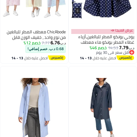
عرض الميجا 📣
ChicAbode معطف المطر للبالغين
يوجي بونكو المطر للبالغين,أزياء
من نوع واحد ، خفيف الوزن قابل
6.76
غطاء المطر بونكو ماء معطف
7.77
خصم 12%
لإعادة الاستخدام بونكو المطر ، قابل
د.ب‏
7.79
14.53
خصم 46%
المطر سترة مع جيب للنساء / الرجال
للتنفس مريح للأنشطة في الهواء
د.ب‏
0.68 د.ب. خصم إضافي!
أقل سعر في 30 يوم
/ الكبار,معطف المطر المقاوم للماء
الطلق
أقل سعر في 30 يوم
احصل عليه خلال
13 - 14
احصل عليه خلال
13 - 14
كيب المطر المحمولة للأنشطة في
اغسطس
اغسطس
الهواء الطلق