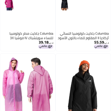
Columbia جاكيت كولومبيا النسائي
Columbia جاكيت مطر كولومبيا
أركاديا II المقاوم للماء باللون الأسود
للنساء سويتشباك IV فوشيا 3X
39.18
55.59
مقاس صغير جداً
د.ب‏
د.ب‏