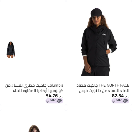
النارية وصيد الأسماك
THE NORTH FACE جاكيت مضاد
Columbia جاكيت مطري للنساء من
للماء للنساء من ذا نورث فيس
كولومبيا أركاديا II مقاوم للماء
54.76
82.54
(مقاسات عادية وزيادة) | معطف
باللون الأسود مقاس كبير جداً
د.ب‏
د.ب‏
مطري قابل للتنفس مع غطاء رأس
مكون من 3 قطع وجيوب يدوية
بسحاب على طراز الألب، أسود TNF،
متوسط