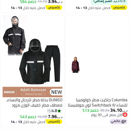
لإعادة الاستخدام
من نوع إيفا شفاف محمول خفيف
3.94
11.15
خصم 64%
0.5 د.ب. خصم إضافي!
د.ب‏
الوزن مع غطاء للرأس، معطف مطر
احصل عليه خلال
13 - 14
احصل عليه خلال
13 - 14
للكبار قابل للتعبئة بغطاء رأس
اغسطس
اغسطس
شفاف للكبار
Columbia جاكيت مطر كولومبيا
DUNISO بدلة مطر للرجال والنساء،
للنساء Switchback IV لون مونفيستا
معطف مطر خفيف الوزن مزود
34.10
مقاس صغير جداً
39.24
خصم 13%
بغطاء رأس وقابل للتنفس مع شريط
4.8
5
د.ب‏
أقل سعر في 30 يوم
عاكس لافت للنظر، سترة وسروال
7.96
14.08
خصم 43%
د.ب‏
أقل سعر في 30 يوم
مطر متين لممارسة رياضة المشي
احصل عليه خلال
13 - 14
لمسافات طويلة وركوب الدراجات
اغسطس