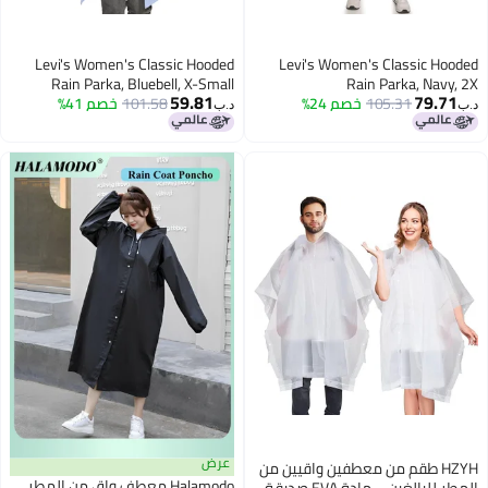
Levi's Women's Classic Hooded
Levi's Women's Classic Hooded
Rain Parka, Bluebell, X-Small
Rain Parka, Navy, 2X
59.81
79.71
105.31
خصم 24%
101.58
خصم 41%
د.ب‏
د.ب‏
عرض
HZYH طقم من معطفين واقيين من
Halamodo معطف واق من المطر
المطر للبالغين – مادة EVA صديقة