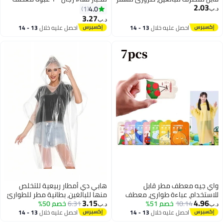
2.03
في الهواء الطلق، بونشو للدراجات
مطر شفاف قابل لإعادة الاستخدام
4.0
1
د.ب‏
للرجال والنساء، واقٍ من الرياح مع
من نوع إيفا شفاف محمول خفيف
3.27
د.ب‏
غطاء رأس، رمادي
الوزن مع غطاء للرأس، معطف مطر
احصل عليه خلال
13 - 14
احصل عليه خلال
13 - 14
للكبار قابل للتعبئة بغطاء رأس
اغسطس
اغسطس
شفاف للكبار
واي جيه معطف مطر قابل
هابي دي أمطار ربيعية للتخلص
للاستخدام، عباءة طوارئ، معطف
منها للبالغين، بطانية مطر للطوارئ
3.15
4.96
10.14
خصم 51%
مطر مناسب للبالغين من النساء
6.31
خصم 50%
للتخييم والمشي والسفر
د.ب‏
د.ب‏
والرجال، حجم صغير، مجموعة من 7
احصل عليه خلال
13 - 14
احصل عليه خلال
13 - 14
اغسطس
اغسطس
قطع، 7 ألوان