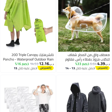
معطف واقٍ من المطر شفاف
ناتشرهايك 20D Triple Canopy
للكلاب مزود بغطاء رأس، مقاوم
Poncho - Waterproof Outdoor Rain
12.16
4.39
6.64
خصم 33%
للماء وقابل للتعديل، مناسب
14.53
خصم 16%
Poncho for Hiking, Camping, at
د.ب‏
د.ب‏
للحيوانات الأليفة الصغيرة، خفيف
Travel
احصل عليه خلال
13 - 14
احصل عليه خلال
15
اغسطس
اغسطس
الوزن وقابل للطي، مصنوع من
البلاستيك (أبيض، صغير)