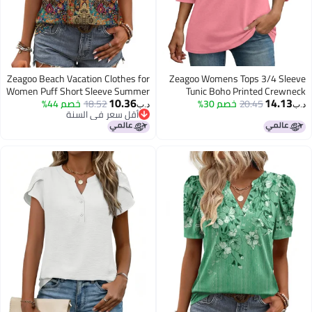
Zeagoo Beach Vacation Clothes for
Zeagoo Womens Tops 3/4 Sleeve
Women Puff Short Sleeve Summer
Tunic Boho Printed Crewneck
10.36
14.13
20.45
خصم 30%
Tshirt Shirt Spring Summer
18.52
خصم 44%
Tops V Neck Dressy Casual
د.ب‏
د.ب‏
أقل سعر في السنة
Blouses Boho Cute Shirts
Clothes Business Blouse Dressy
أقل سعر في السنة
Casual