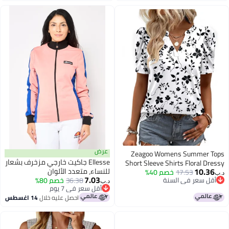
عرض
Zeagoo Womens Summer Tops
Ellesse جاكيت خارجي مزخرف بشعار
Short Sleeve Shirts Floral Dressy
10.36
للنساء، متعدد الألوان
17.53
خصم 40%
Casual Blouses V Neck Spring Tee
د.ب‏
7.03
أقل سعر في السنة
36.38
خصم 80%
Country Concert Outfit
د.ب‏
أقل سعر في السنة
أقل سعر في 7 يوم
أقل سعر في 7 يوم
احصل عليه خلال
14 اغسطس