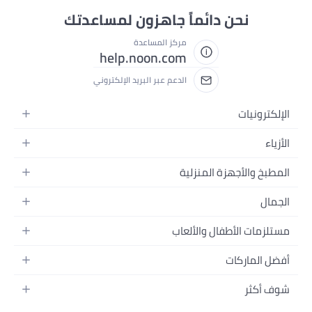
نحن دائماً جاهزون لمساعدتك
مركز المساعدة
help.noon.com
الدعم عبر البريد الإلكتروني
الإلكترونيات
الجوالات
الأزياء
التابلت
أزياء نسائية
المطبخ والأجهزة المنزلية
اللابتوبات
أزياء رجالية
الحمام
الأجهزة المنزلية
الجمال
أزياء البنات
ديكور البيت
الكاميرات
العطور
أزياء الأولاد
مستلزمات الأطفال والألعاب
المطبخ والسفرة
التلفزيونات
المكياج
الساعات
الحفاضات
أدوات وتحسين المنزل
السماعات
أفضل الماركات
العناية بالشعر
المجوهرات
وسائل تنقل الأطفال
المفارش
ألعاب القيمنق
سامسونج
العناية بالبشرة
شوف أكثر
حقائب نسائية
الرضاعة والتغذية
الأثاث
أبل
منتجات الحمام والجسم
نظارات رجالية