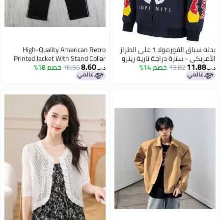
بدلة سباق الفورمولا 1 على الطراز
High-Quality American Retro
الأمريكي - سترة دراجة نارية ريترو
Printed Jacket With Stand Collar
8.60
11.88
13.82
خصم 14%
من ريد بول مطرزة مقاومة للرياح
10.55
خصم 18%
And Zipper, High Street Style Pants
د.ب‏
د.ب‏
للنساء
For Men And Women