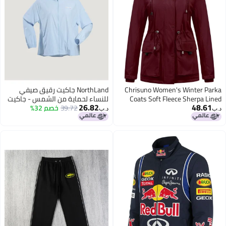
Chrisuno Women's Winter Parka
NorthLand جاكيت رقيق صيفي
Coats Soft Fleece Sherpa Lined
للنساء لحماية من الشمس - جاكيت
26.82
48.61
Drawstring Snow Jacket With Faux
جناح الزيز لوسيا
39.72
خصم 32%
د.ب‏
د.ب‏
Fur Trim Hood, Burgundy, S