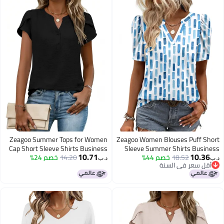
Zeagoo Summer Tops for Women
Zeagoo Women Blouses Puff Short
Cap Short Sleeve Shirts Business
Sleeve Summer Shirts Business
10.71
10.36
18.52
خصم 44%
Casual V Neck Tunic Top 2026
14.20
خصم 24%
Dress Shirt 2026 Trendy Spring
د.ب‏
د.ب‏
أقل سعر في السنة
Clothing Black
Cruise Going Out Clothes
أقل سعر في السنة