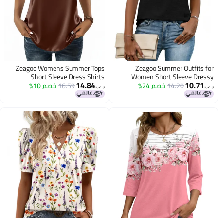
Zeagoo Womens Summer Tops
Zeagoo Summer Outfits for
Short Sleeve Dress Shirts
Women Short Sleeve Dressy
14.84
10.71
14.20
خصم 24%
Casual Blouses 2026 Fashion
16.59
خصم 10%
Crewneck Satin Blouse Business
د.ب‏
د.ب‏
Casual Outfit Silk Work Office
Button Up Spring Shirts Business
Clothes Brown
Work Top Black