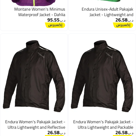
Montane Women's Minimus
Endura Unisex-Adult Pakajak
Waterproof Jacket - Dahlia
Jacket - Lightweight and
95.55
26.58
Showerproof
د.ب‏
د.ب‏
Endura Women's Pakajak Jacket -
Endura Women's Pakajak Jacket -
Ultra Lightweight and Reflective
Ultra Lightweight and Packable
26.58
26.58
د.ب‏
د.ب‏