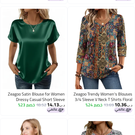
Zeagoo Satin Blouse for Women
Zeagoo Trendy Women's Blouses
Dressy Casual Short Sleeve
3/4 Sleeve V Neck T Shirts Floral
14.13
10.36
13.69
خصم 24%
Print Dressy Casual Tunic Tops
18.52
خصم 23%
Summer Tops Crewneck Silk Shirts
د.ب‏
د.ب‏
Work Tee Business Clothes Green
Spring Clothes XL