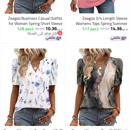
Zeagoo Business Casual Outfits
Zeagoo 3/4 Length Sleeve
for Women Spring Short Sleeve
Womens Tops Spring Summer
10.36
14.36
17.51
خصم 17%
Blouses Dressy Casual Tunic Tops
14.55
خصم 28%
Tops Summer V Neck Shirts Floral
د.ب‏
د.ب‏
أقل سعر في السنة
Cute Fashion Blouses
Crewneck Plus Size Shirts Floral
أقل سعر في السنة
Clothes