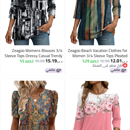
Zeagoo Womens Blouses 3/4
Zeagoo Beach Vacation Clothes for
Sleeve Tops Dressy Casual Trendy
Women 3/4 Sleeve Tops Pleated
15.19
12.01
16.98
خصم 29%
Front Loose Fit Tunic Top Crewneck
16.08
خصم 5%
Crewneck Flattering Shirts Plus
د.ب‏
د.ب‏
أقل سعر في السنة
Size Tunic Spring Summer Clothes
Business Dressy Blouse
أقل سعر في السنة