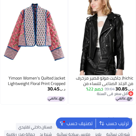
Jhichic جاكيت موتو قصير مزخرف
Yimoon Women's Quilted Jacket
من الجلد الصناعي للنساء من
Lightweight Floral Print Cropped
30.45
30.85
39.64
خصم 22%
جهيشيك مع سحاب وخصر ضيق وم
Puffer Coat Short Padded Open
د.ب‏
د.ب‏
أقل سعر في السنة
Front Winter Outwear(White-XL)
pockets
أقل سعر في السنة
البحث الشائع
ترتيب حسب
تصنيف حسب
شنط ألدو
شنط جيس نسائية
شنط نسائية
فستان داخلي تقليدي
شورتات نسائية
بلايز
ملابس سباحة نسائية
شنط يد
حمالة صدر رياضية