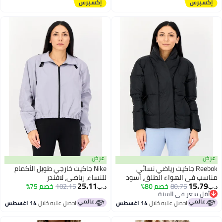
عرض
عرض
Reebok جاكيت رياضي نسائي
Nike جاكيت خارجي طويل الأكمام
مناسب في الهواء الطلق، أسود
للنساء، رياضي، لافندر
25.11
15.79
80.75
خصم 80%
102.15
خصم 75%
د.ب‏
د.ب‏
أقل سعر في السنة
أقل سعر في السنة
احصل عليه خلال
14 اغسطس
احصل عليه خلال
14 اغسطس