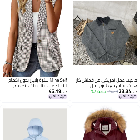
جاكيت عمل أمريكي من قماش كار
Mina Self سترة بلايزر بدون أكمام
هارت ستايل مع طوق لابيل
للنساء من مينا سيلف بتصميم
45.19
23.34
25.29
خصم 7%
كلاسيكي مع غطاء رأس للجنسين -
مربعات هوندستوث بلون تان، جاكيت
د.ب‏
د.ب‏
ديترويت تريندي
فضفاض، ملابس عمل كاجوال
للنساء، قمصان، سترات، بلايزر KG L