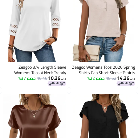
Zeagoo 3/4 Length Sleeve
Zeagoo Womens Tops 2026 Spring
Womens Tops V Neck Trendy
Shirts Cap Short Sleeve Tshirts
10.36
14.36
18.52
خصم 22%
Business Casual Dressy Blouses
16.46
خصم 37%
Blouses Dressy Casual Summer
د.ب‏
د.ب‏
Beach Vacation Clothes White L
Button Up Clothes Khaki