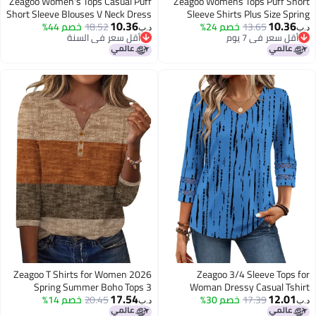
Zeagoo Women's Tops Casual Puff
Zeagoo Womens Tops Puff Short
Short Sleeve Blouses V Neck Dress
Sleeve Shirts Plus Size Spring
10.36
10.36
13.65
خصم 24%
Blouses Dressy Casual V Neck
18.52
خصم 44%
Shirts Boho Floral Tunic 2026
د.ب‏
د.ب‏
أقل سعر في 7 يوم
أقل سعر في السنة
Office Work Clothes
Clothes 2026 Fashion Outfits
أقل سعر في 7 يوم
أقل سعر في السنة
Zeagoo T Shirts for Women 2026
Zeagoo 3/4 Sleeve Tops for
Spring Summer Boho Tops 3
Woman Dressy Casual Tshirt
17.54
12.01
17.39
خصم 30%
Shirts Trendy Fall Fashion Tunic
20.45
خصم 14%
Quarter Sleeve Shirts Dressy
د.ب‏
د.ب‏
Casual Blouses Clothes
Basic Blouses