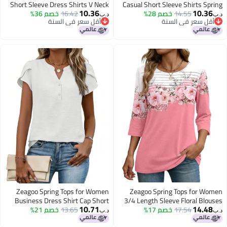
Short Sleeve Dress Shirts V Neck
Casual Short Sleeve Shirts Spring
10.36
10.36
14.55
خصم 28%
Summer Blouses V Neck Floral
16.42
خصم 36%
Oversized Blouses Summer Floral
د.ب‏
د.ب‏
أقل سعر في السنة
أقل سعر في السنة
Clothes 2026 Trendy
Cute Tunic Work Clothes 2026
أقل سعر في السنة
أقل سعر في السنة
Zeagoo Spring Tops for Women
Zeagoo Spring Tops for Women
Business Dress Shirt Cap Short
3/4 Length Sleeve Floral Blouses
10.71
14.48
17.54
خصم 17%
Dressy Casual Crewneck Pleated
13.65
خصم 21%
Sleeve Dressy Blouses Office
د.ب‏
د.ب‏
Interview Outfits White
Tshirt Shirts Office Clothes