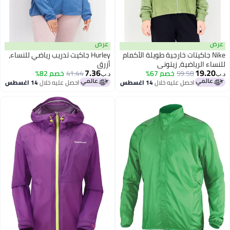
عرض
عرض
Nike جاكيتات خارجية طويلة الأكمام
Hurley جاكيت تدريب رياضي للنساء،
للنساء الرياضية، زيتوني
أزرق
7.36
19.20
59.58
خصم 67%
41.44
خصم 82%
د.ب‏
د.ب‏
احصل عليه خلال
14 اغسطس
احصل عليه خلال
14 اغسطس