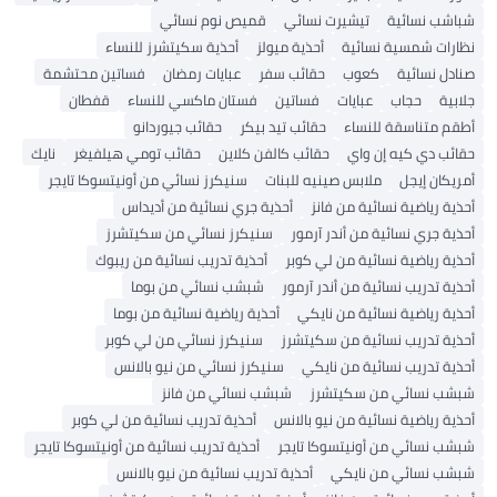
شباشب نسائية
تيشيرت نسائي
قميص نوم نسائي
نظارات شمسية نسائية
أحذية ميولز
أحذية سكيتشرز للنساء
صنادل نسائية
كعوب
حقائب سفر
عبايات رمضان
فساتين محتشمة
جلابية
حجاب
عبايات
فساتين
فستان ماكسي للنساء
قفطان
أطقم متناسقة للنساء
حقائب تيد بيكر
حقائب جيوردانو
حقائب دي كيه إن واي
حقائب كالفن كلاين
حقائب تومي هيلفيغر
نايك
أمريكان إيجل
ملابس صينيه للبنات
سنيكرز نسائي من أونيتسوكا تايجر
أحذية رياضية نسائية من فانز
أحذية جري نسائية من أديداس
أحذية جري نسائية من أندر آرمور
سنيكرز نسائي من سكيتشرز
أحذية رياضية نسائية من لي كوبر
أحذية تدريب نسائية من ريبوك
أحذية تدريب نسائية من أندر آرمور
شبشب نسائي من بوما
أحذية رياضية نسائية من نايكي
أحذية رياضية نسائية من بوما
أحذية تدريب نسائية من سكيتشرز
سنيكرز نسائي من لي كوبر
أحذية تدريب نسائية من نايكي
سنيكرز نسائي من نيو بالانس
شبشب نسائي من سكيتشرز
شبشب نسائي من فانز
أحذية رياضية نسائية من نيو بالانس
أحذية تدريب نسائية من لي كوبر
شبشب نسائي من أونيتسوكا تايجر
أحذية تدريب نسائية من أونيتسوكا تايجر
شبشب نسائي من نايكي
أحذية تدريب نسائية من نيو بالانس