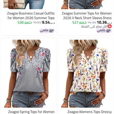
Zeagoo Business Casual Outfits
Zeagoo Summer Tops for Women
for Women 2026 Summer Tops
2026 V Neck Short Sleeve Dress
9.54
10.36
14.34
خصم 27%
Shirts Cute Boho Floral Blouses
13.65
خصم 30%
Cap Short Sleeve T Shirts Basic
د.ب‏
د.ب‏
أقل سعر في السنة
Work Dress Shirt White
Casual Loose Fit Tunic
أقل سعر في السنة
Zeagoo Spring Tops for Women
Zeagoo Womens Tops Dressy