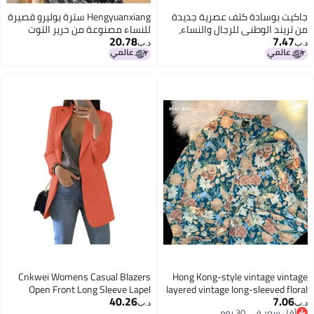
جاكيت بوسادة كتف عصرية جديدة
Hengyuanxiang سترة بوليرو قصيرة
من تريند الوطني للرجال والنساء،
للنساء مصنوعة من حرير التوت
20.78
7.47
جاكيت طيار أمريكي من ماركة
وحرير الجليد، سترة واقية من
د.ب‏
د.ب‏
ميايارد الراقية
الشمس قصيرة للخريف
Cnkwei Womens Casual Blazers
Hong Kong-style vintage vintage
Open Front Long Sleeve Lapel
layered vintage long-sleeved floral
40.26
7.06
Collar Work Office Jacket, Orange
shirt loose and handsome
د.ب‏
د.ب‏
أقل سعر في 30 يوم