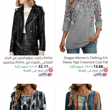
Zeagoo Women's Clothing 3/4
Jhichic جاكيت موتو قصير من الجلد
Sleeve Tops Crewneck Cute Fall
الصناعي للنساء من Jhichic بتصميم
32.17
13.66
18.70
خصم 26%
Outfit Floral Pleated Dress Shirts
41.25
خصم 22%
منقوش بسحاب وخصر ضيق مع
د.ب‏
د.ب‏
أقل سعر في السنة
أقل سعر في السنة
Spring Work Blouse Long Tunic
جيوب
أقل سعر في السنة
أقل سعر في السنة