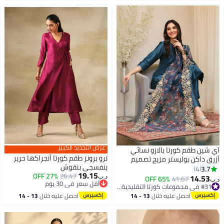
عرض التجديد الكبير
آي شين طقم كورتا بالازو نسائي
ترو برونز طقم كورتا أنجراكها حرير
أزرق داكن بوليستر مزيج تصميم
بنفسجي بنقوش
ذاتي كامل الطول
3.7
4
19.15
27% OFF
26.47
14.53
65% OFF
41.67
د.ب‏
د.ب‏
أقل سعر في 30 يوم
#31 في مجموعات كورتا التقليدية النسائية
أقل سعر في 30 يوم
#31 في مجموعات كورتا التقليدية النسائية
احصل عليه خلال
13 - 14
احصل عليه خلال
13 - 14
اغسطس
اغسطس