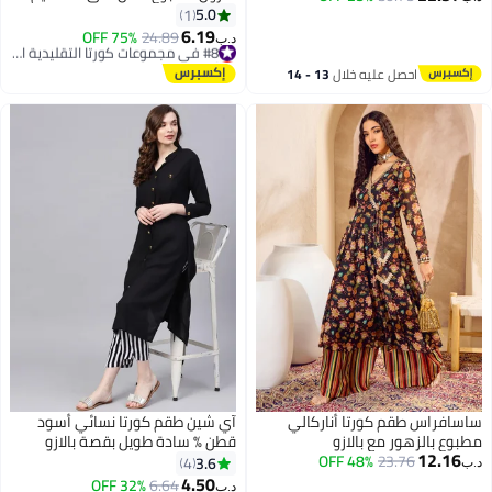
كورتا مع بالازو
5.0
1
6.19
#8 في مجموعات كورتا التقليدية النسائية
75% OFF
24.89
د.ب‏
أقل سعر في 30 يوم
#8 في مجموعات كورتا التقليدية النسائية
احصل عليه خلال
13 - 14
اغسطس
ساسافراس طقم كورتا أناركالي
آي شين طقم كورتا نسائي أسود
مطبوع بالزهور مع بالازو
قطن % سادة طويل بقصة بالازو
12.16
23.76
48% OFF
عادية
3.6
4
د.ب‏
4.50
#2 في مجموعات كورتا التقليدية النسائية
32% OFF
6.64
د.ب‏