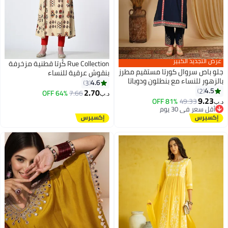
عرض التجديد الكبير
Rue Collection كُرتا قطنية مزخرفة
جلو باص سروال كورتا مستقيم مطرز
بنقوش عرقية للنساء
بالزهور للنساء مع بنطلون ودوباتا
4.6
3
4.5
2
2.70
64% OFF
7.66
د.ب‏
9.23
81% OFF
49.33
د.ب‏
أقل سعر في 30 يوم
أقل سعر في 30 يوم