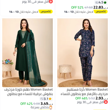
بتخلّص بسرعة
الخردلي للنساء مع دوباتا – ملابس
4.5
6
أقل سعر في 30 يوم
13
هندية للمناسبات الاحتفالية
22.83
52% OFF
47.68
د.ب‏
احصل عليه خلال
13 - 14
احصل عليه خلال
13 - 14
اغسطس
اغسطس
Women Basket كُرتا مستقيم
Women Basket طقم كورتا مزخرف
مزخرف بالأزهار مع بنطلون للنساء
بنقوش عرقية للنساء مع بنطلون
2.93
5.52
46% OFF
ودوبتة
3.1
5
د.ب‏
أقل سعر في 30 يوم
3.49
42% OFF
6.08
د.ب‏
أقل سعر في 30 يوم
#17 في مجموعات كورتا التقليدية النسائية