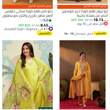
عرض التجديد الكبير
عرض التجديد الكبير
ترو برونز طقم كورتا حرير موسلين
جلو باص طقم كورتا نسائي جلوبس
أخضر من بفتحة جانبية
أصفر مطرز بالزري والترتر مع بنطلون
18.13
28.16
35% OFF
ودوباتا متباينة
5.0
1
د.ب‏
أقل سعر في 30 يوم
8.45
#13 في مجموعات كورتا التقليدية النسائية
82% OFF
47.64
د.ب‏
أقل سعر في 30 يوم
أقل سعر في 30 يوم
#13 في مجموعات كورتا التقليدية النسائية
احصل عليه خلال
13 - 14
اغسطس
Best Seller