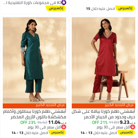
أقل سعر في 30 يوم
#2 في مجموعات كورتا التقليدية النسائية
احصل عليه خلال
15
اغسطس
عرض التجديد الكبير
عرض التجديد الكبير
أبهشتي طقم كورتا بياقة على شكل
أبهشتي طقم كورتا ببنطلون وأكمام
حرف وحدود من الديباج الأحمر
مكشكشة باللون الأزرق المخضر
11.04
9.23
23% OFF
14.42
21% OFF
11.83
د.ب‏
د.ب‏
أقل سعر في 30 يوم
أقل سعر في 30 يوم
أقل سعر في 30 يوم
أقل سعر في 30 يوم
احصل عليه خلال
13 - 14
احصل عليه خلال
13 - 14
اغسطس
اغسطس