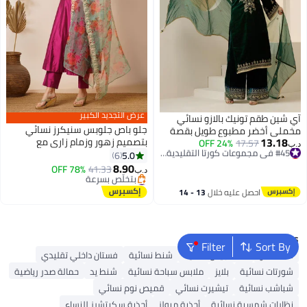
عرض التجديد الكبير
آي شين طقم تونيك بالازو نسائي
جلو باص جلوبس سنيكرز نسائي
مخملي أخضر مطبوع طويل بقصة
13.18
#45 في مجموعات كورتا التقليدية النسائية
بتصميم زهور وزمام زاري مع
عادية
17.57
24% OFF
د.ب‏
أقل سعر في 30 يوم
بنطلون ودوباتا
5.0
6
#45 في مجموعات كورتا التقليدية النسائية
8.90
78% OFF
41.33
د.ب‏
#16 في مجموعات كورتا التقليدية النسائية
أقل سعر في 30 يوم
احصل عليه خلال
13 - 14
بتخلّص بسرعة
اغسطس
#16 في مجموعات كورتا التقليدية النسائية
Popular Searches
Filter
Sort By
شنط ألدو
شنط جيس نسائية
شنط نسائية
فستان داخلي تقليدي
شورتات نسائية
بلايز
ملابس سباحة نسائية
شنط يد
حمالة صدر رياضية
شباشب نسائية
تيشيرت نسائي
قميص نوم نسائي
نظارات شمسية نسائية
أحذية ميولز
أحذية سكيتشرز للنساء