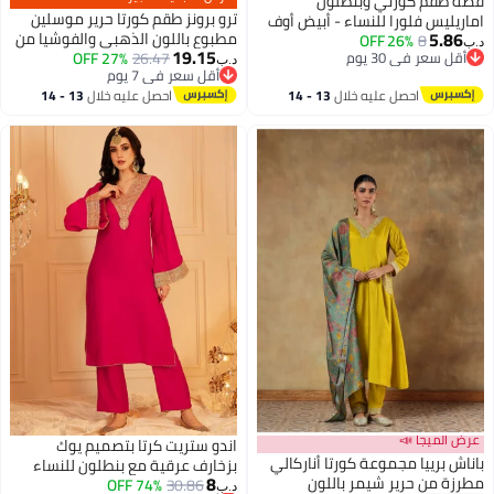
قصة طقم كورتي وبنطلون
ترو برونز طقم كورتا حرير موسلين
اماريليس فلورا للنساء - أبيض أوف
5.86
مطبوع باللون الذهبي والفوشيا من
8
26% OFF
وايت | ياقة دائرية | أكمام طويلة |
د.ب‏
19.15
أقل سعر في 30 يوم
26.47
27% OFF
بكتف واحد غير متماثل
طقم كورتي من قطعتين بتصميم
د.ب‏
أقل سعر في 30 يوم
أقل سعر في 7 يوم
مريح للارتداء اليومي التقليدي
أقل سعر في 7 يوم
احصل عليه خلال
13 - 14
احصل عليه خلال
13 - 14
اغسطس
اغسطس
عرض الميجا 📣
اندو ستريت كرتا بتصميم يوك
باناش برييا مجموعة كورتا أناركالي
بزخارف عرقية مع بنطلون للنساء
8
أقل سعر في 30 يوم
مطرزة من حرير شيمر باللون
74% OFF
30.86
د.ب‏