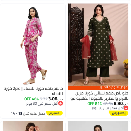
اغسطس
اغسطس
عرض التجديد الكبير
كالانج طقم كورتا للنساء || 2pic كورتا
جلو باص طقم نسائي كورتا مزين
للنساء
3.06
بالترتر والتطريز بالخيوط الذهبية مع
46% OFF
5.77
د.ب‏
8.90
48.54
81% OFF
بنطلون ودوباتا شبكية
أقل سعر في 30 يوم
د.ب‏
2
أقل سعر في 30 يوم
أقل سعر في 30 يوم
أقل سعر في 30 يوم
احصل عليه خلال
13 - 14
اغسطس