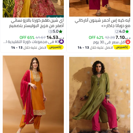
Best Seller
أيه كيه إس أحمر شينون أناركالي
آي شين طقم كورتا بالازو نسائي
مع دوباتا جاكار<>
أصفر من مزيج البوليستر بتصميم
ذاتي كامل الطول
5.0
4.0
3
2
14.53
7.10
#3 في مجموعات كورتا التقليدية النسائية
65% OFF
41.67
42% OFF
12.28
د.ب‏
د.ب‏
تم بيع +10 مؤخرًا
أقل سعر في 30 يوم
#3 في مجموعات كورتا التقليدية النسائية
أقل سعر في 30 يوم
احصل عليه خلال
13 - 14
احصل عليه خلال
13 - 14
اغسطس
اغسطس