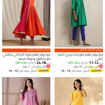
عرض التجديد الكبير
عرض التجديد الكبير
ترو برونز طقم كوردينا حريري أخضر
ترو برونز طقم كورتا أناركالي برتقالي
زاهي
مع بنطلون ودوباتا مجعد
24.78
17.12
29% OFF
35.03
34% OFF
26.02
د.ب‏
د.ب‏
أقل سعر في 30 يوم
أقل سعر في 7 يوم
أقل سعر في 30 يوم
أقل سعر في 7 يوم
احصل عليه خلال
13 - 14
احصل عليه خلال
13 - 14
اغسطس
اغسطس