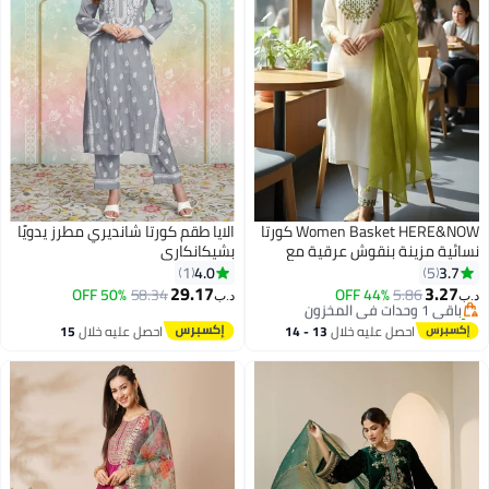
Women Basket HERE&NOW كورتا
الايا طقم كورتا شانديري مطرز يدويًا
نسائية مزينة بنقوش عرقية مع
بشيكانكاري
#12 في مجموعات كورتا التقليدية النسائية
بنطلون و شال
4.0
3.7
1
5
أقل سعر في 30 يوم
29.17
3.27
باقي 1 وحدات في المخزون
50% OFF
58.34
44% OFF
5.86
د.ب‏
د.ب‏
6
تم بيع +20 مؤخرًا
#12 في مجموعات كورتا التقليدية النسائية
احصل عليه خلال
13 - 14
احصل عليه خلال
15
اغسطس
اغسطس