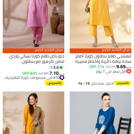
عرض التجديد الكبير
عرض التجديد الكبير
أبهشتي طقم بنطلون كورتا أصفر
جلو باص طقم كورتا نسائي وردي
سادة بياقة دائرية وأكمام قصيرة
مطرز بالزهور مع بنطلون
9.69
منتفخة
12.39
21% OFF
3.6
3
د.ب‏
أقل سعر في 7 يوم
7.10
#10 في مجموعات كورتا التقليدية النسائية
83% OFF
42.80
د.ب‏
أقل سعر في 7 يوم
أقل سعر في 30 يوم
#10 في مجموعات كورتا التقليدية النسائية
احصل عليه خلال
13 - 14
اغسطس