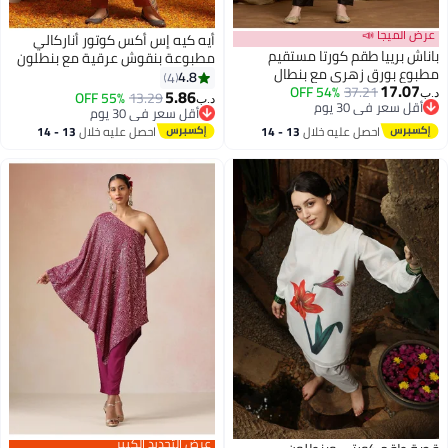
عرض الميجا 📣
أيه كيه إس أكس كوتور أناركالي
باناش برييا طقم كورتا مستقيم
مطبوعة بنقوش عرقية مع بنطلون
مطبوع بورق زهري مع بنطال
ودوباتا
4.8
4
17.07
37.21
54% OFF
ودوپتة – أسود | فستان هندي
5.86
55% OFF
13.29
د.ب‏
د.ب‏
أقل سعر في 30 يوم
للسيدات سالوار سوت | ملابس
أقل سعر في 30 يوم
أقل سعر في 30 يوم
هندية احتفالية للنساء
أقل سعر في 30 يوم
احصل عليه خلال
13 - 14
احصل عليه خلال
13 - 14
اغسطس
اغسطس
عرض التجديد الكبير