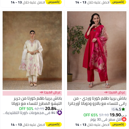
أقل سعر في السنة
احصل عليه خلال
13 - 14
احصل عليه خلال
13 - 14
بتخلّص بسرعة
اغسطس
اغسطس
#17 في مجموعات كورتا التقليدية النسائية
عرض الميجا 📣
عرض الميجا 📣
باناش برييا طقم كورتا وردي - من
باناش برييا طقم كورتا من حرير
راني للنساء مع بالازو ودوباتا أورجانزا
التيشو المطرز للنساء مع دوپاتا
20.84
#41 في مجموعات كورتا التقليدية النسائية
42.15
50% OFF
وبنطال | أزياء هندية تقليدية | بدلة
4.5
6
د.ب‏
أقل سعر في 7 يوم
13
سلوار | للزفاف والمناسبات والحفلات
19.90
65% OFF
57.10
د.ب‏
#41 في مجموعات كورتا التقليدية النسائية
أقل سعر في 30 يوم
أقل سعر في 30 يوم
احصل عليه خلال
13 - 14
احصل عليه خلال
13 - 14