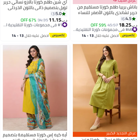
عرض الميجا 📣
آي شين طقم كورتا بالازو نسائي حرير
باناش برييا طقم كورتا مستقيم من
تويل بتصميم ذاتي باللون الخردلي
حرير تشاندي باللون الأصفر للنساء
كامل الطول
5.0
3
مع دوباتا من الشيفون – أزياء هندية
4.5
6
11.15
67% OFF
34.35
د.ب‏
13
عرقية، طقم كيرتي للمناسبات
18.25
#46 في مجموعات كورتا التقليدية النسائية
45.57
59% OFF
#1 في مجموعات كورتا التقليدية النسائية
د.ب‏
أقل سعر في 30 يوم
الاحتفالية، بنطلون مستقيم أنيق،
#1 في مجموعات كورتا التقليدية النسائية
#46 في مجموعات كورتا التقليدية النسائية
مناسب للحفلات والاستخدام اليومي
احصل عليه خلال
13 - 14
احصل عليه خلال
13 - 14
اغسطس
اغسطس
عرض التجديد الكبير
أيه كيه إس كورتا مستقيمة بتصميم
جلو باص طقم نسائي كورتا مزين