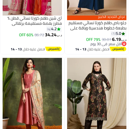
عرض التجديد الكبير
آي شين طقم كورتا نسائي قطن %
جلو باص طقم كورتا نسائي مستقيم
مطرز بقصة مستقيمة برتقالي
بطبعة خطوط هندسية وياقة على
4.2
4
شكل مع بنطلون بالازو للعمل
5.0
1
34.24
60% OFF
86.72
د.ب‏
6.19
79% OFF
30.07
د.ب‏
أقل سعر في 30 يوم
أقل سعر في 30 يوم
احصل عليه خلال
13 - 14
احصل عليه خلال
13 - 14
اغسطس
اغسطس