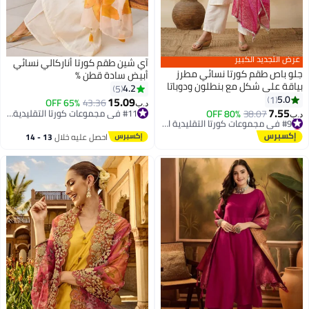
عرض التجديد الكبير
آي شين طقم كورتا أناركالي نسائي
جلو باص طقم كورتا نسائي مطرز
أبيض سادة قطن %
بياقة على شكل مع بنطلون ودوباتا
4.2
5
بانداني للمناسبات
5.0
1
15.09
65% OFF
43.36
د.ب‏
7.55
#9 في مجموعات كورتا التقليدية النسائية
38.07
80% OFF
#11 في مجموعات كورتا التقليدية النسائية
د.ب‏
أقل سعر في 30 يوم
#11 في مجموعات كورتا التقليدية النسائية
#9 في مجموعات كورتا التقليدية النسائية
احصل عليه خلال
13 - 14
اغسطس