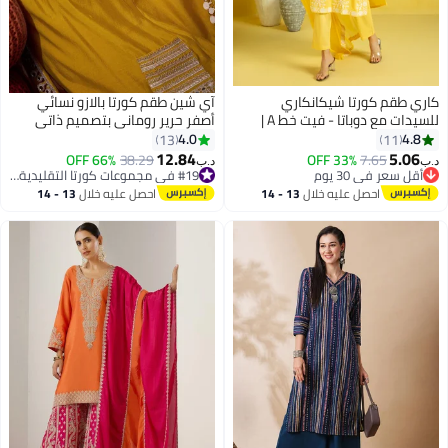
كاري طقم كورتا شيكانكاري
آي شين طقم كورتا بالازو نسائي
للسيدات مع دوباتا - فيت خط A |
أصفر حرير روماني بتصميم ذاتي
شيفون دوباتا مع شريط مطرزة |
كامل الطول
4.0
4.8
13
11
بنطال مستقيم مع جيب جانبي |
12.84
5.06
66% OFF
38.29
33% OFF
7.65
د.ب‏
د.ب‏
4
مجموعة كورتا للنساء
أقل سعر في 30 يوم
#19 في مجموعات كورتا التقليدية النسائية
أقل سعر في 30 يوم
#19 في مجموعات كورتا التقليدية النسائية
احصل عليه خلال
13 - 14
احصل عليه خلال
13 - 14
اغسطس
اغسطس