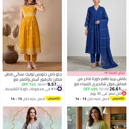
عرض الميجا 📣
جلو باص جلوبس تونيك نسائي قطن
باناش برييا طقم كورتا فاخر من
مطرز بالزهور أبيض وأصفر مع
9.57
قماش مول شانديري للنساء مع
بنطلون
38.07
74% OFF
د.ب‏
26.61
52.28
49% OFF
دوباتا وبنطال، طقم كورتي أناركالي
#14 في مجموعات كورتا التقليدية النسائية
د.ب‏
أقل سعر في 30 يوم
#14 في مجموعات كورتا التقليدية النسائية
مطرز، زي هندي تقليدي أنيق، بدلة
أقل سعر في 30 يوم
احصل عليه خلال
13 - 14
احصل عليه خلال
13 - 14
سالوار نسائية، فستان تقليدي
اغسطس
اغسطس
للسيدات، مناسب للمناسبات والأعياد
والحفلات والأعراس.