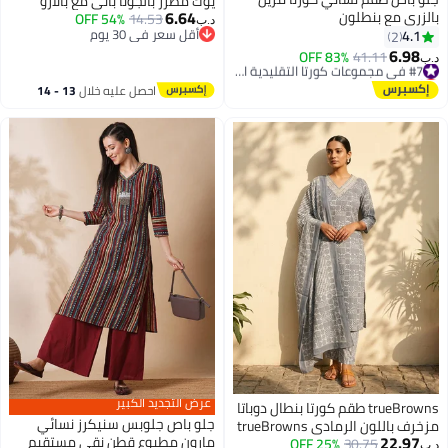
يوك مطرز بالجوتا باتي مع بالازو
6.64
بالزري مع بنطلون
ودوباتا
14.53
54% OFF
د.ب‏
أقل سعر في 30 يوم
4.1
2
أقل سعر في 30 يوم
6.98
#7 في مجموعات كورتا التقليدية النسائية
83% OFF
41.11
د.ب‏
أقل سعر في 30 يوم
#7 في مجموعات كورتا التقليدية النسائية
احصل عليه خلال
13 - 14
اغسطس
عرض التجديد الكبير
trueBrowns طقم كورتا بنطال دوباتا
جلو باص جلوبس سنيكرز نسائي
مزخرف باللون الرمادي trueBrowns
22.97
مارون مطبوع قطن نقي مستقيم
25% OFF
30.75
د.ب‏