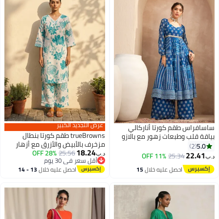
عرض التجديد الكبير
ساسافراس طقم كورتا أناركالي
trueBrowns طقم كورتا بنطال
بياقة قلب وطبعات زهور مع بالازو
مزخرف بالأبيض والأزرق مع أزهار
5.0
2
18.24
حقيقية
25.56
28% OFF
22.41
11% OFF
25.34
د.ب‏
د.ب‏
أقل سعر في 30 يوم
أقل سعر في 30 يوم
احصل عليه خلال
15
احصل عليه خلال
13 - 14
اغسطس
اغسطس