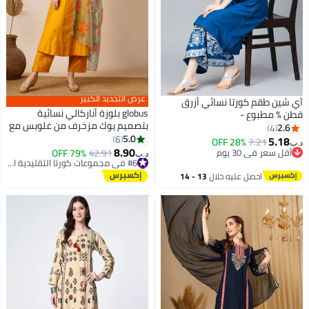
عرض التجديد الكبير
آي شين طقم كورتا نسائي أزرق
globus بلوزة أناركالي نسائية
قطن % مطبوع -
بتصميم يوك مزخرف من غلوبس مع
2.6
4
بنطال ودوبيتا مجموعة احتفالية
5.0
6
5.18
28% OFF
7.21
د.ب‏
8.90
#6 في مجموعات كورتا التقليدية النسائية
أقل سعر في 30 يوم
42.91
79% OFF
د.ب‏
أقل سعر في 30 يوم
أقل سعر في 30 يوم
#6 في مجموعات كورتا التقليدية النسائية
احصل عليه خلال
13 - 14
اغسطس