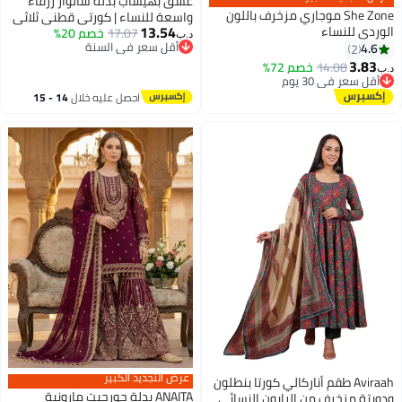
عشق بهيساب بدلة سالوار زرقاء
She Zone موجاري مزخرف باللون
واسعة للنساء | كورتي قطني ثلاثي
13.54
الوردي للنساء
17.07
خصم 20%
القطع مزين بالدانتيل | طقم كورتا
د.ب‏
أقل سعر في السنة
4.6
2
صيفي بطبعة زهور
أقل سعر في السنة
3.83
14.08
خصم 72%
د.ب‏
أقل سعر في 30 يوم
أقل سعر في 30 يوم
احصل عليه خلال
14 - 15
اغسطس
عرض التجديد الكبير
Aviraah طقم أناركالي كورتا بنطلون
ANAITA بدلة جورجيت مارونية
ودوبتة مزخرف من الرايون النسائي