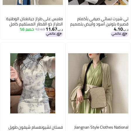
تي شيرت نسائي صيفي بأكمام
ملابس على طراز جيانغنان الوطنية
قصيرة بلونين أسود وأبيض بتصميم
الطراز ذو القطار المستقيم كامل
11.67
4.10
راجلان من القطن بسيط وفضفاض
12.49
خصم 6%
الطقم من الرقص العتيق هانفو
د.ب‏
د.ب‏
ومناسب لجميع الأوقات بقصة عنق
النسائي المحسن على طراز وي جين
دائرية وألوان متناسقة عصرية
القميص ذو الأكمام الكبيرة كامل
الطقم من الملابس القديمة
Jiangnan Style Clothes National
فستان تشيونغسام شيفون طويل