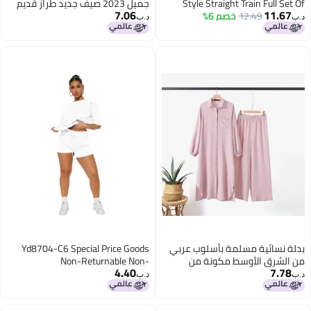
Style Straight Train Full Set Of
جميل 2023 صيف جديد طراز قديم
7.06
11.67
12.49
خصم 6%
Antique Dance Improved Hanfu
محسّن من جمهورية الصين أسلوب
د.ب‏
د.ب‏
Female Wei Jin Style Big Sleeve
يومي للشباب
Shirt Full Set Of Ancient Clothes
بدلة نسائية مسلمة بأسلوب عربي
Yd8704-C6 Special Price Goods
من الشرق الأوسط مكونة من
Non-Returnable Non-
4.40
7.78
قطعتين مع قميص بأكمام طويلة
Exchangeable European and
د.ب‏
د.ب‏
وسروال جديد
American Clothing Fashionable
Casual Ripped Pure Color Two-
Piece Set