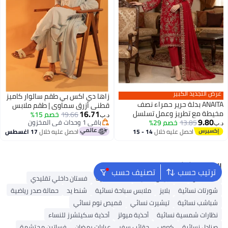
عرض التجديد الكبير
زاها دي اكس بي طقم سالوار كاميز
ANAITA بدلة حرير حمراء نصف
قطني أزرق سماوي | طقم ملابس
16.71
مخيطة مع تطريز وعمل تسلسل
نسائية تقليدية
19.66
خصم 15%
د.ب‏
9.80
13.85
خصم 29%
باقي 1 وحدات في المخزون
د.ب‏
8
باقي 1 وحدات في المخزون
احصل عليه خلال
14 - 15
احصل عليه خلال
17 اغسطس
اغسطس
البحث الشائع
ترتيب حسب
تصنيف حسب
شنط ألدو
شنط جيس نسائية
شنط نسائية
فستان داخلي تقليدي
شورتات نسائية
بلايز
ملابس سباحة نسائية
شنط يد
حمالة صدر رياضية
شباشب نسائية
تيشيرت نسائي
قميص نوم نسائي
نظارات شمسية نسائية
أحذية ميولز
أحذية سكيتشرز للنساء
صنادل نسائية
كعوب
حقائب سفر
عبايات رمضان
فساتين محتشمة