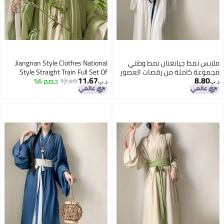
ملابس نمط جيانغنان نمط وطني
Jiangnan Style Clothes National
مجموعة كاملة من رقصات العصور
Style Straight Train Full Set Of
11.67
8.80
القديمة هانفو محسنة أسلوب وي
12.49
خصم 6%
Antique Dance Improved Hanfu
د.ب‏
د.ب‏
جين قميص بأكمام كبيرة مجموعة
Female Wei Jin Style Big Sleeve
كاملة من الملابس القديمة
Shirt Full Set Of Ancient Clothes