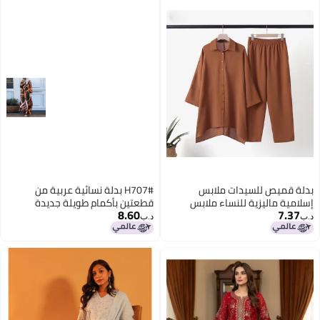
بدلة قميص للسيدات ملابس
H707# بدلة نسائية عربية من
إسلامية ماليزية للنساء ملابس
قطعتين بأكمام طويلة جديدة
8.60
7.37
نسائية مقاس بلس موضة كاجوال
للنساء
د.ب‏
د.ب‏
بدلة قطعتين