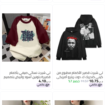
تي شيرت قصير الأكمام مطبوع من
تي شيرت نسائي صيفي بأكمام
كيني كندريك ك. دوت ريترو أمريكي
قصيرة بلونين أسود وأبيض بتصميم
4.10
10.75
من قطن ثقيل
11.57
خصم 7%
راجلان من القطن بسيط وفضفاض
د.ب‏
د.ب‏
ومناسب لجميع الأوقات بقصة رقبة
دائرية وألوان متناسقة عصرية