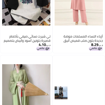
أزياء النساء المسلمات موضة
تي شيرت نسائي صيفي بأكمام
جديدة بلون صلب قميص أنيق
قصيرة بلونين أسود وأبيض بتصميم
4.10
8.29
بأكمام طويلة وسروال واسع
راجلان من القطن بسيط وفضفاض
د.ب‏
د.ب‏
فضفاض
ومناسب لجميع الأوقات بقصة عنق
دائرية وألوان متناسقة عصرية