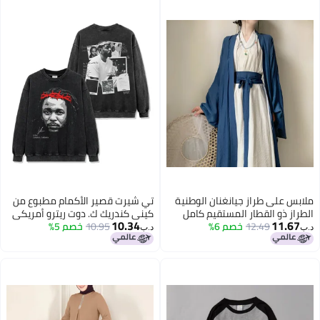
ملابس على طراز جيانغنان الوطنية
تي شيرت قصير الأكمام مطبوع من
الطراز ذو القطار المستقيم كامل
كيني كندريك ك. دوت ريترو أمريكي
10.34
11.67
12.49
خصم 6%
الطقم من الرقص العتيق هانفو
من قطن ثقيل
10.95
خصم 5%
د.ب‏
د.ب‏
النسائي المحسن على طراز وي جين
القميص ذو الأكمام الكبيرة كامل
الطقم من الملابس القديمة