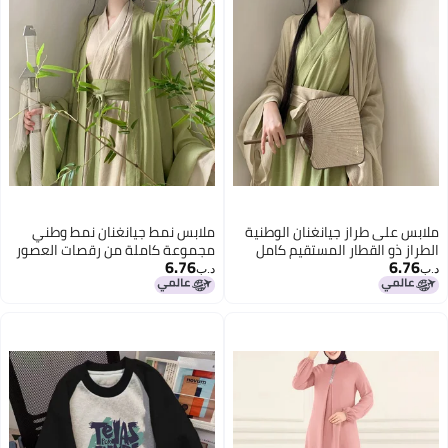
ملابس على طراز جيانغنان الوطنية
ملابس نمط جيانغنان نمط وطني
الطراز ذو القطار المستقيم كامل
مجموعة كاملة من رقصات العصور
6.76
6.76
الطقم من الرقص العتيق هانفو
القديمة هانفو محسنة أسلوب وي
د.ب‏
د.ب‏
النسائي المحسن على طراز وي جين
جين قميص بأكمام كبيرة مجموعة
القميص ذو الأكمام الكبيرة كامل
كاملة من الملابس القديمة
الطقم من الملابس القديمة