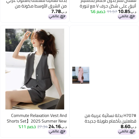
فستان قلم بدون أكمام بتصميم
بدلة نسائية مسلمة بأسلوب عربي
أنيق على شكل حرف V مع تنورة
من الشرق الأوسط مكونة من
7.78
10.85
11.57
ضاغطة شمالية للبيع
خصم 6%
قطعتين مع قميص بأكمام طويلة
د.ب‏
د.ب‏
وسروال جديد
H707# بدلة نسائية عربية من
Commute Relaxation Vest And
قطعتين بأكمام طويلة جديدة
Shorts Set】2025 Summer New
24.16
8.60
للنساء
27.34
خصم 11%
Arrival Minimalist Slim-fit
د.ب‏
د.ب‏
Women's Coordinated Outfit