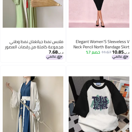
Elegant Women'S Sleeveless V
ملابس نمط جيانغنان نمط وطني
Neck Pencil North Bandage Skirt
مجموعة كاملة من رقصات العصور
7.68
10.85
11.67
خصم 7%
Dress Dress Sale Elegant Bangda
القديمة هانفو محسنة أسلوب وي
د.ب‏
د.ب‏
جين قميص بأكمام كبيرة مجموعة
كاملة من الملابس القديمة