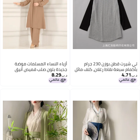
تي شيرت قطن بوزن 230 جرام
أزياء النساء المسلمات موضة
بأكمام سبعة نقاط رغلان، كتف مائل
جديدة بلون صلب قميص أنيق
8.29
4.71
بتصميم متناسق، حافة منحنية، حجم
بأكمام طويلة وسروال واسع
د.ب‏
د.ب‏
كبير بخياطة مزدوجة
فضفاض