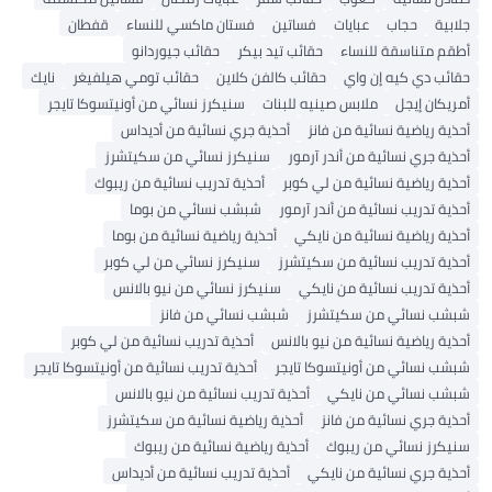
جلابية
حجاب
عبايات
فساتين
فستان ماكسي للنساء
قفطان
أطقم متناسقة للنساء
حقائب تيد بيكر
حقائب جيوردانو
حقائب دي كيه إن واي
حقائب كالفن كلاين
حقائب تومي هيلفيغر
نايك
أمريكان إيجل
ملابس صينيه للبنات
سنيكرز نسائي من أونيتسوكا تايجر
أحذية رياضية نسائية من فانز
أحذية جري نسائية من أديداس
أحذية جري نسائية من أندر آرمور
سنيكرز نسائي من سكيتشرز
أحذية رياضية نسائية من لي كوبر
أحذية تدريب نسائية من ريبوك
أحذية تدريب نسائية من أندر آرمور
شبشب نسائي من بوما
أحذية رياضية نسائية من نايكي
أحذية رياضية نسائية من بوما
أحذية تدريب نسائية من سكيتشرز
سنيكرز نسائي من لي كوبر
أحذية تدريب نسائية من نايكي
سنيكرز نسائي من نيو بالانس
شبشب نسائي من سكيتشرز
شبشب نسائي من فانز
أحذية رياضية نسائية من نيو بالانس
أحذية تدريب نسائية من لي كوبر
شبشب نسائي من أونيتسوكا تايجر
أحذية تدريب نسائية من أونيتسوكا تايجر
شبشب نسائي من نايكي
أحذية تدريب نسائية من نيو بالانس
أحذية جري نسائية من فانز
أحذية رياضية نسائية من سكيتشرز
سنيكرز نسائي من ريبوك
أحذية رياضية نسائية من ريبوك
أحذية جري نسائية من نايكي
أحذية تدريب نسائية من أديداس