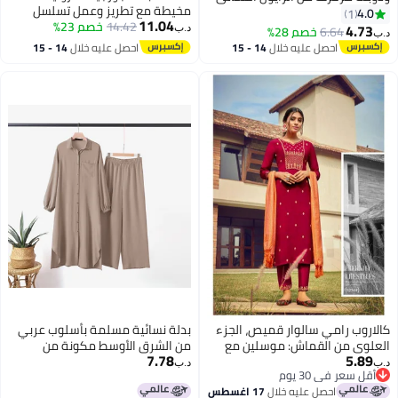
مخيطة مع تطريز وعمل تسلسل
4.0
1
11.04
14.42
خصم 23%
4.73
6.64
خصم 28%
د.ب‏
د.ب‏
3
احصل عليه خلال
14 - 15
احصل عليه خلال
14 - 15
اغسطس
اغسطس
كالاروب رامي سالوار قميص، الجزء
بدلة نسائية مسلمة بأسلوب عربي
العلوي من القماش: موسلين مع
من الشرق الأوسط مكونة من
7.78
5.89
تسلسل، الجزء السفلي من القماش:
قطعتين مع قميص بأكمام طويلة
د.ب‏
د.ب‏
أقل سعر في 30 يوم
موسلين مع تسلسل، الدوباتا: تصميم
وسروال جديد
أقل سعر في 30 يوم
احصل عليه خلال
17 اغسطس
حافة جاكار فاخر: 6