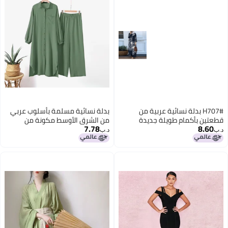
H707# بدلة نسائية عربية من
بدلة نسائية مسلمة بأسلوب عربي
قطعتين بأكمام طويلة جديدة
من الشرق الأوسط مكونة من
7.78
8.60
للنساء
قطعتين مع قميص بأكمام طويلة
د.ب‏
د.ب‏
وسروال جديد