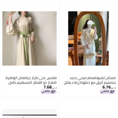
فستان تشيونغسام صيني جديد
ملابس على طراز جيانغنان الوطنية
بتصميم أنيق مع خطوط زرقاء يقلل
الطراز ذو القطار المستقيم كامل
7.68
6.76
من العمر للاستخدام اليومي
الطقم من الرقص العتيق هانفو
د.ب‏
د.ب‏
النسائي المحسن على طراز وي جين
القميص ذو الأكمام الكبيرة كامل
الطقم من الملابس القديمة