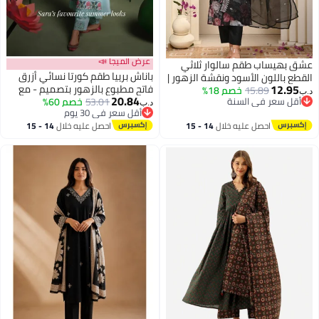
عرض الميجا 📣
عشق بهيساب طقم سالوار ثلاثي
باناش برييا طقم كورتا نسائي أزرق
القطع باللون الأسود ونقشة الزهور |
12.95
فاتح مطبوع بالزهور بتصميم - مع
15.89
خصم 18%
طقم كورتا من الأورجانزا المزين
د.ب‏
20.84
أقل سعر في السنة
53.01
خصم 60%
بنطال ودوباتا | كورتا حرير فني
بالدانتيل ومبطن | فستان باكستاني
د.ب‏
أقل سعر في السنة
أقل سعر في 30 يوم
للنساء
بتصميم راقٍ، بقصة مستقيمة وياقة
أقل سعر في 30 يوم
احصل عليه خلال
14 - 15
احصل عليه خلال
14 - 15
على شكل حرف V
اغسطس
اغسطس