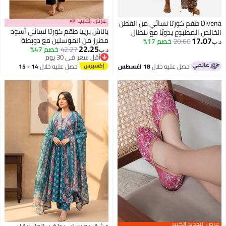
عرض الميجا 📣
Divena طقم كورتا نسائي من القطن
باناش برييا طقم كورتا نسائي أسود
الخالص المطبوع يدويًا مع بنطال
17.07
مطرز من الموسلين مع دوپطة
ودوباتا
20.60
خصم 17%
د.ب‏
22.25
42.27
خصم 47%
وبنطال مستقيم، طقم هندي
د.ب‏
أقل سعر في 30 يوم
وباكستاني تقليدي مكون من 3 قطع
أقل سعر في 30 يوم
احصل عليه خلال
18 اغسطس
احصل عليه خلال
14 - 15
للسيدات
اغسطس
عرض التجديد الكبير