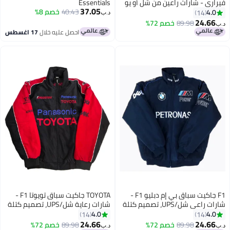
فيراري - شارات راعين من شل أو يو
Essentials
37.05
بي إس، تصميم بلوك لوني، شعار
40.43
خصم 8%
4.0
14
د.ب‏
مخيّز، تصميم بفتحة زيباية كاملة،
24.66
89.98
خصم 72%
د.ب‏
معطف رياضي للشارع مناسب لكل
احصل عليه خلال
17 اغسطس
الجنسين
F1 جاكيت سباق بي إم دبليو F1 -
TOYOTA جاكيت سباق تويوتا F1 -
شارات راعي شل/UPS، تصميم كتلة
شارات رعاية شل/UPS، تصميم كتلة
الألوان، شعار مطرّز، تصميم بسحاب
الألوان، شعار مطرّز، تصميم بسحاب
4.0
4.0
14
14
كامل، معطف موضة رياضية
كامل، معطف موضة رياضية
24.66
24.66
89.98
خصم 72%
89.98
خصم 72%
د.ب‏
د.ب‏
7
7