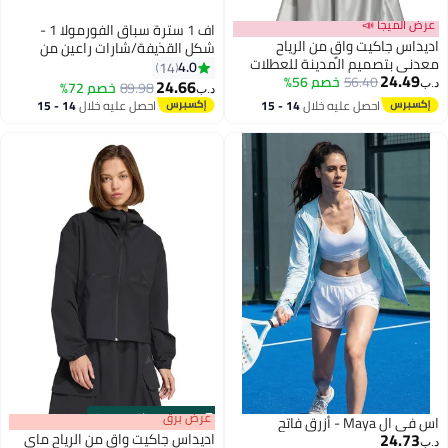
عرض الميجا 📣
اف 1 سترة سباق الفورمولا 1 -
اديداس جاكيت واقٍ من الرياح
شكل القذيفة/شارات راعين من
معدني بتصميم المدينة للعطلات
شركة يونيفرسال باسينج سيرفيسز
4.0
14
24.49
56.40
خصم 56%
(UPS)، تصميم بلوك ألوان، شعار
24.66
89.98
خصم 72%
د.ب‏
د.ب‏
بخياطة، تصميم بفتحة زيبال كاملة،
احصل عليه خلال
14 - 15
احصل عليه خلال
14 - 15
سترة للرجال والنساء للاستخدام في
اغسطس
اغسطس
الشوارع في مجال رياضة السيارات
الموتورية
s
00
:
m
عرض برق
00
·
باقي 100%
اس في ال Maya - أزرق فاتح
24.73
اديداس جاكيت واقٍ من الرياح ماي
د.ب‏