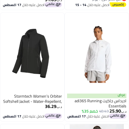
د.ب‏
أقل سعر في 7 يوم
احصل عليه خلال
14 - 15
احصل عليه خلال
17 اغسطس
اغسطس
عرض
Stormtech Women’s Orbiter
اديداس جاكيت adi365 Running
Softshell Jacket - Water-Repellent,
36.29
Essentials
Wind-Resistant Mid-Weight
د.ب‏
25.90
40.43
خصم 35%
Fleece-Back Stretch Soft Shell for
د.ب‏
احصل عليه خلال
17 اغسطس
احصل عليه خلال
17 اغسطس
Outdoor, Work, Travel & Everyday
Wear – Zippered Pockets & Urban
Fit (Navy)