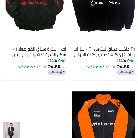
F1 جاكيت سباق ليكزس F1 - شارات
اف 1 سترة سباق الفورمولا 1 -
رعاة شل/UPS، تصميم كتلة الألوان،
شكل القذيفة/شارات راعين من
شعار مطرّز، تصميم بسحاب كامل،
شركة يونيفرسال باسينج سيرفيسز
4.0
4.0
14
14
معطف موضة رياضية للجنسين
(UPS)، تصميم بلوك ألوان، شعار
24.66
24.66
89.98
خصم 72%
89.98
خصم 72%
د.ب‏
د.ب‏
7
بخياطة، تصميم بفتحة زيبال كاملة،
سترة للرجال والنساء للاستخدام في
الشوارع في مجال رياضة السيارات
الموتورية