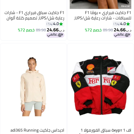
F1 جاكيت فيراري × بومّا F1
F1 جاكيت سباق فيراري F1 - شارات
للسباقات - شارات رعاية شل/UPS،
رعاية شل/UPS، تصميم كتلة ألوان
تصميم كتلة الألوان الأسود/الأحمر،
أسود/أحمر، شعار مطرّز، تصميم
4.0
4.0
14
14
شعار مطرّز، تصميم بسحاب كامل،
بسحاب كامل، معطف موضة رياضية
24.66
24.66
89.98
خصم 72%
89.98
خصم 72%
د.ب‏
د.ب‏
7
7
معطف موضة رياضية للجنسين
للجنسين
اف 1 куртة سباق الفورمولا 1
اديداس جاكيت adi365 Running