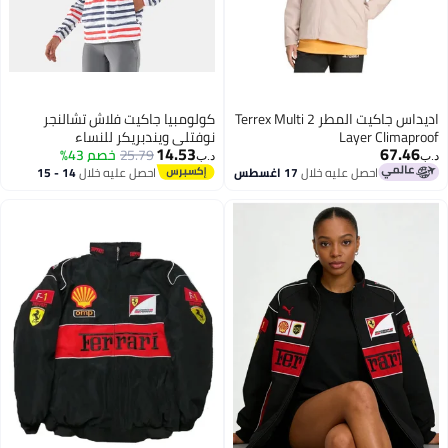
اديداس جاكيت المطر Terrex Multi 2
كولومبيا جاكيت فلاش تشالنجر
Layer Climaproof
نوفتلي ويندبريكر للنساء
14.53
67.46
25.79
خصم 43%
د.ب‏
د.ب‏
احصل عليه خلال
17 اغسطس
احصل عليه خلال
14 - 15
اغسطس