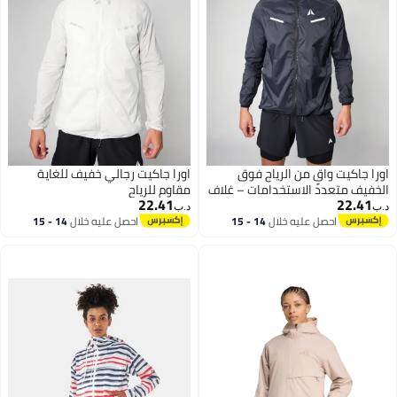
اورا جاكيت واقٍ من الرياح فوق
اورا جاكيت رجالي خفيف للغاية
الخفيف متعدد الاستخدامات – غلاف
مقاوم للرياح
22.41
22.41
سريع الجفاف مدمج للتدريب والسفر
د.ب‏
د.ب‏
والحماية اليومية (أسود)
احصل عليه خلال
14 - 15
احصل عليه خلال
14 - 15
اغسطس
اغسطس