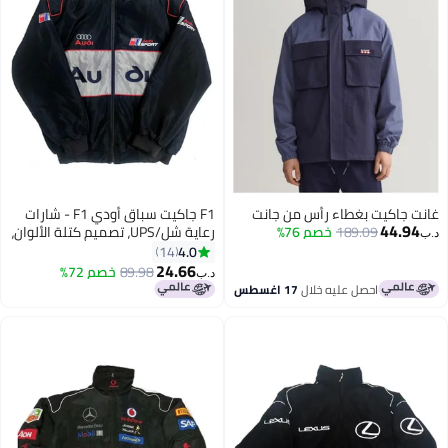
غانت جاكيت بغطاء رأس من جانت
F1 جاكيت سباق أودي F1 - شارات
44.94
189.09
خصم 76%
رعاية شل/UPS، تصميم كتلة الألوان،
د.ب‏
شعار مطرّز، تصميم بسحاب كامل،
4.0
14
معطف موضة رياضية للجنسين
24.66
89.98
خصم 72%
د.ب‏
7
احصل عليه خلال
17 اغسطس