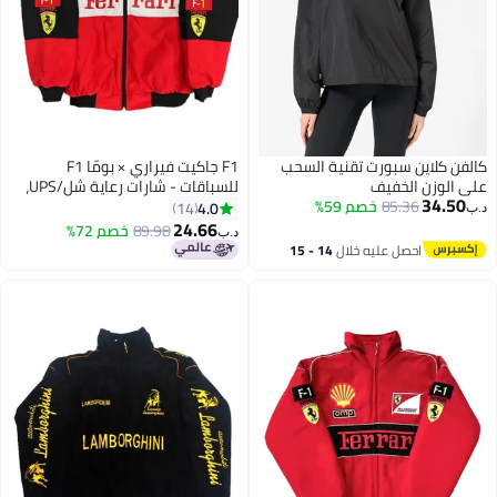
كالفن كلاين سبورت تقنية السحب
F1 جاكيت فيراري × بومّا F1
على الوزن الخفيف
للسباقات - شارات رعاية شل/UPS،
34.50
85.36
خصم 59%
تصميم كتلة الألوان الأسود/الأحمر،
4.0
14
د.ب‏
شعار مطرّز، تصميم بسحاب كامل،
24.66
89.98
خصم 72%
د.ب‏
7
معطف موضة رياضية للجنسين
احصل عليه خلال
14 - 15
اغسطس