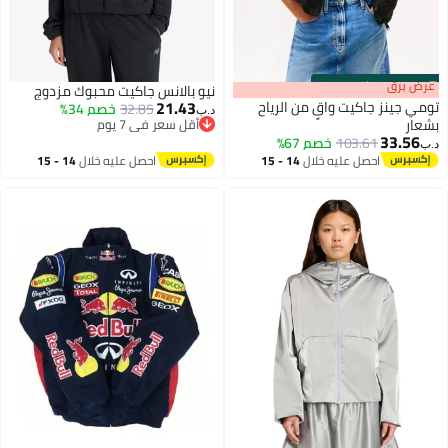
s
00
:
m
عرض برق
00
·
باقي 100%
نيو بالانس جاكيت محبوك مزدوج
21.43
تومي جينز جاكيت واقٍ من الرياح
32.85
خصم 34%
د.ب‏
بشعار
أقل سعر في 7 يوم
33.56
أقل سعر في 7 يوم
103.61
خصم 67%
د.ب‏
احصل عليه خلال
14 - 15
احصل عليه خلال
14 - 15
اغسطس
اغسطس