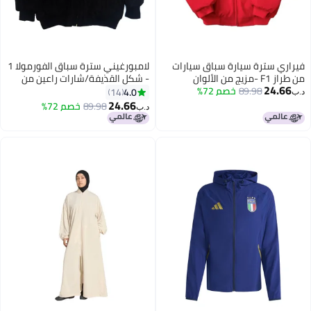
فيراري سترة سيارة سباق سيارات
لامبورغيني سترة سباق الفورمولا 1
من طراز F1 -مزيج من الألوان
- شكل القذيفة/شارات راعين من
24.66
89.98
خصم 72%
والأحمر والأحمر، والتطريز، وتصميم
شركة يونيفرسال باسينج سيرفيسز
4.0
14
د.ب‏
السحاب الشامل، والأزياء العامة
(UPS)، تصميم بلوك ألوان، شعار
24.66
89.98
خصم 72%
د.ب‏
للسباق في الشوارع للرجال والنساء
بخياطة، تصميم بفتحة زيبال كاملة،
سترة للرجال والنساء للاستخدام في
الشوارع في مجال رياضة السيارات
الموتورية