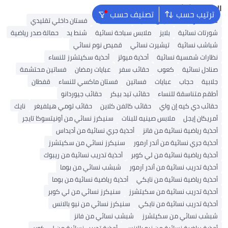
البحث الشائع
ترتيب حسب
تصنيف حسب
شنط ألدو
شنط جيس نسائية
شنط نسائية
فستان داخلي تقليدي
شورتات نسائية
بلايز
ملابس سباحة نسائية
شنط يد
حمالة صدر رياضية
شباشب نسائية
تيشيرت نسائي
قميص نوم نسائي
نظارات شمسية نسائية
أحذية ميولز
أحذية سكيتشرز للنساء
صنادل نسائية
كعوب
حقائب سفر
عبايات رمضان
فساتين محتشمة
جلابية
حجاب
عبايات
فساتين
فستان ماكسي للنساء
قفطان
أطقم متناسقة للنساء
حقائب تيد بيكر
حقائب جيوردانو
حقائب دي كيه إن واي
حقائب كالفن كلاين
حقائب تومي هيلفيغر
نايك
أمريكان إيجل
ملابس صينيه للبنات
سنيكرز نسائي من أونيتسوكا تايجر
أحذية رياضية نسائية من فانز
أحذية جري نسائية من أديداس
أحذية جري نسائية من أندر آرمور
سنيكرز نسائي من سكيتشرز
أحذية رياضية نسائية من لي كوبر
أحذية تدريب نسائية من ريبوك
أحذية تدريب نسائية من أندر آرمور
شبشب نسائي من بوما
أحذية رياضية نسائية من نايكي
أحذية رياضية نسائية من بوما
أحذية تدريب نسائية من سكيتشرز
سنيكرز نسائي من لي كوبر
أحذية تدريب نسائية من نايكي
سنيكرز نسائي من نيو بالانس
شبشب نسائي من سكيتشرز
شبشب نسائي من فانز