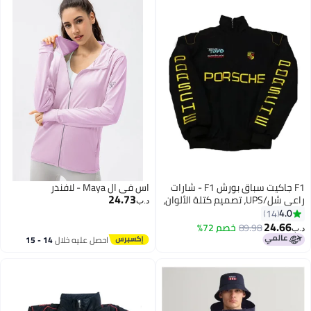
الموتورية
F1 جاكيت سباق بورش F1 - شارات
اس في ال Maya - لافندر
24.73
راعي شل/UPS، تصميم كتلة الألوان،
د.ب‏
شعار مطرّز، تصميم بسحاب كامل،
4.0
14
معطف موضة رياضية للجنسين
24.66
89.98
خصم 72%
د.ب‏
3
7
احصل عليه خلال
14 - 15
اغسطس