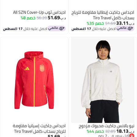
اديداس جاكيت إيطاليا مقاومة للرياح
اديداس ثوب All SZN Cover-Up
51.69
بسحاب كامل Tiro Travel
56.20
خصم 8%
د.ب‏
33.11
51.69
خصم 35%
د.ب‏
احصل عليه خلال
17 اغسطس
احصل عليه خلال
17 اغسطس
نيو بالانس جاكيت محبوك مزدوج
اديداس جاكيت إسبانيا مقاومة
18.13
32.85
خصم 44%
للرياح بسحاب كامل Tiro Travel
د.ب‏
51.69
أقل سعر في 7 يوم