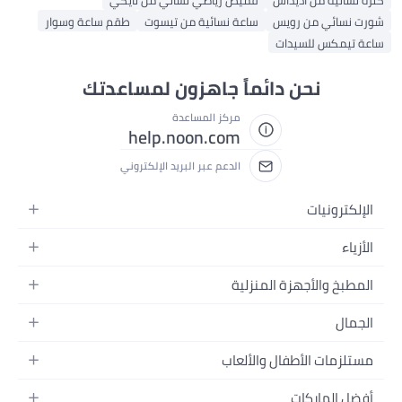
كنزة نسائية من أديداس
قميص رياضي نسائي من نايكي
شورت نسائي من رويس
ساعة نسائية من تيسوت
طقم ساعة وسوار
ساعة تيمكس للسيدات
نحن دائماً جاهزون لمساعدتك
مركز المساعدة
help.noon.com
الدعم عبر البريد الإلكتروني
الإلكترونيات
الجوالات
الأزياء
التابلت
أزياء نسائية
المطبخ والأجهزة المنزلية
اللابتوبات
أزياء رجالية
الحمام
الأجهزة المنزلية
الجمال
أزياء البنات
ديكور البيت
الكاميرات
العطور
أزياء الأولاد
مستلزمات الأطفال والألعاب
المطبخ والسفرة
التلفزيونات
المكياج
الساعات
الحفاضات
أدوات وتحسين المنزل
السماعات
أفضل الماركات