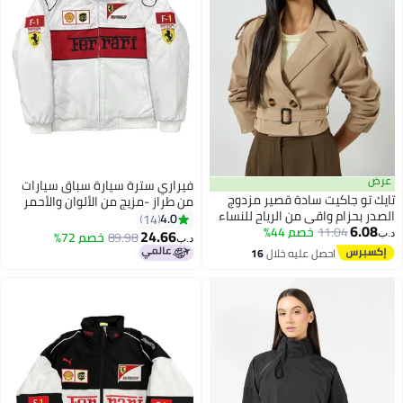
عرض
فيراري سترة سيارة سباق سيارات
تايك تو جاكيت سادة قصير مزدوج
من طراز -مزيج من الألوان والأحمر
الصدر بحزام واقي من الرياح للنساء
والأحمر، والتطريز، وتصميم السحاب
4.0
14
6.08
11.04
خصم 44%
الشامل، والأزياء العامة للسباق في
24.66
89.98
خصم 72%
د.ب‏
د.ب‏
الشوارع للرجال والنساء
احصل عليه خلال
16
اغسطس