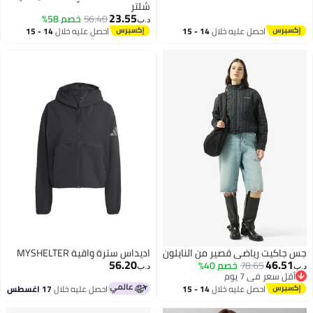
شلتر
23.55
56.40
خصم 58%
د.ب‏
3
احصل عليه خلال
14 - 15
احصل عليه خلال
14 - 15
اغسطس
اغسطس
جس جاكيت رياضي قصير من النايلون
اديداس سترة واقية MYSHELTER
56.20
46.51
78.65
خصم 40%
د.ب‏
د.ب‏
أقل سعر في 7 يوم
أقل سعر في 7 يوم
احصل عليه خلال
14 - 15
احصل عليه خلال
17 اغسطس
اغسطس