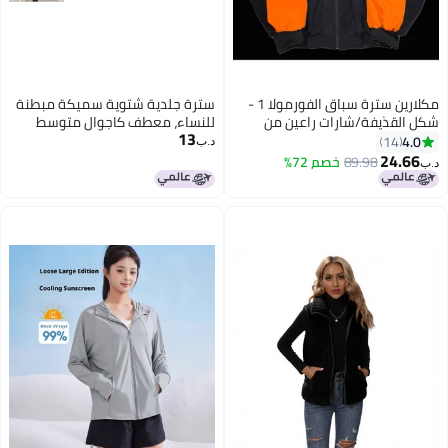
مكلارين سترة سباق الفورمولا 1 -
سترة جلدية شتوية سميكة مبطنة
شكل القذيفة/شارات راعين من
للنساء، معطف كاجوال متوسط
13
شركة يونيفرسال باسينج سيرفيسز
الطول
4.0
14
د.ب‏
(UPS)، تصميم بلوك ألوان، شعار
24.66
89.98
خصم 72%
د.ب‏
بخياطة، تصميم بفتحة زيبال كاملة،
سترة للرجال والنساء للاستخدام في
الشوارع في مجال رياضة السيارات
الموتورية