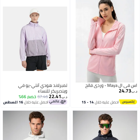
اس في ال Maya - وردي فاتح
تمبرلاند هودي آنتي-يو في
24.73
ويندبريكر للنساء
د.ب‏
22.41
67.46
خصم 66%
د.ب‏
احصل عليه خلال
14 - 15
احصل عليه خلال
16 اغسطس
2
3
اغسطس