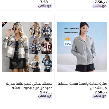
7.58
7.58
د.ب‏
د.ب‏
سترة نسائية واسعة بقبعة للحماية
معطف نسائي قصير بياقة صدرية
من الشمس
مفرد من مزيج الصوف بنقشة
9.42
7.58
مربعات
د.ب‏
د.ب‏