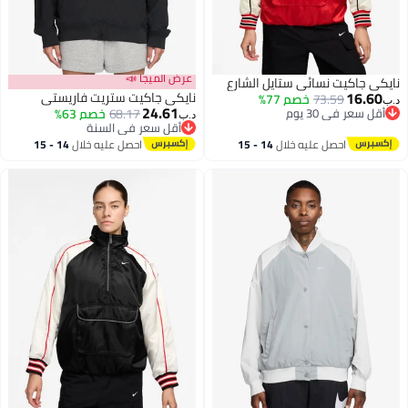
عرض الميجا 📣
نايكي جاكيت نسائي ستايل الشارع
16.60
نايكي جاكيت ستريت فاريستي
73.59
خصم 77%
د.ب‏
24.61
أقل سعر في 30 يوم
68.17
خصم 63%
د.ب‏
أقل سعر في 30 يوم
أقل سعر في السنة
2
2
أقل سعر في السنة
احصل عليه خلال
14 - 15
احصل عليه خلال
14 - 15
اغسطس
اغسطس