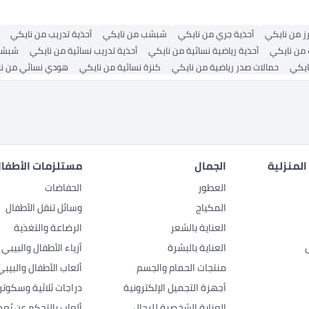
ز من نايكي
أحذية جري من نايكي
شبشب من نايكي
أحذية تدريب من نايكي
من نايكي
أحذية رياضية نسائية من نايكي
أحذية تدريب نسائية من نايكي
شبشب
ايكي
حمالات صدر رياضية من نايكي
كنزة نسائية من نايكي
هودي نسائي من ن
المنزلية
الجمال
مستلزمات الأطفال
العطور
الحفاضات
المكياج
وسائل تنقل الأطفال
العناية بالشعر
الرضاعة والتغذية
العناية بالبشرة
أزياء الأطفال والبيبي
منتجات الحمام والجسم
ألعاب الأطفال والبيبي
أجهزة التجميل الإلكترونية
دراجات ثلاثية وسكوتر
العناية الشخصية للرجال
ألعاب بالتحكم عن بُعد