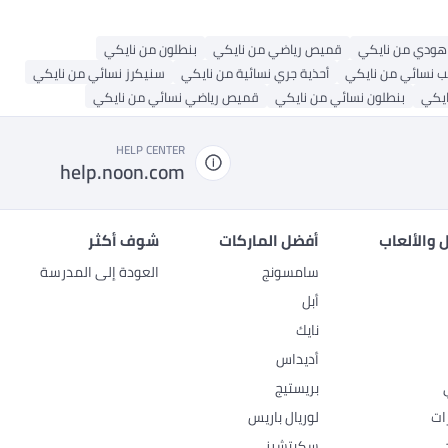
هودي من نايكي
قميص رياضي من نايكي
بنطلون من نايكي
 نسائي من نايكي
أحذية جري نسائية من نايكي
سنيكرز نسائي من نايكي
ايكي
بنطلون نسائي من نايكي
قميص رياضي نسائي من نايكي
HELP CENTER
help.noon.com
 والألعاب
أفضل الماركات
شوف أكثر
سامسونج
العودة إلى المدرسة
أبل
نايك
أديداس
بريستيج
ات
لوريال باريس
سكيتشرز