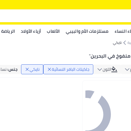
اء النساء
مستلزمات الأم والبيبي
الألعاب
أزياء الأولاد
الرياضة
ية
نايكي
منفوخ في البحرين
"
اللون
جاكيتات البافر النسائية
نايكي
جنس
:
نساء