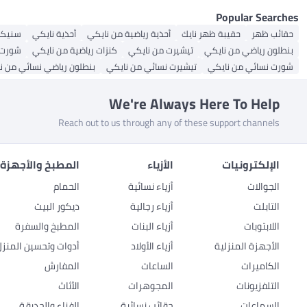
Popular Searches
حقائب ظهر
حقيبة ظهر نايك
أحذية رياضية من نايكي
أحذية نايكي
سنيكر
بنطلون رياضي من نايكي
تيشيرت من نايكي
كنزات رياضية من نايكي
شورت 
شورت نسائي من نايكي
تيشيرت نسائي من نايكي
بنطلون رياضي نسائي من ن
We're Always Here To Help
Reach out to us through any of these support channels
الإلكترونيات
الأزياء
المطبخ والأجهزة 
الجوالات
أزياء نسائية
الحمام
التابلت
أزياء رجالية
ديكور البيت
اللابتوبات
أزياء البنات
المطبخ والسفرة
الأجهزة المنزلية
أزياء الأولاد
أدوات وتحسين المنزل
الكاميرات
الساعات
المفارش
التلفزيونات
المجوهرات
الأثاث
السماعات
حقائب نسائية
الفناء والحديقة