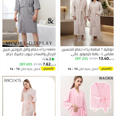
دوناتيلا 1 قطعة رداء حمام للجنسين
roaiss رداء حمام وافل للزوجين مريح
مقاس L - ياقة كيمونو، عالي
للرجال والنساء، جيوب جانبية، حزام
13.40
17.91
25% OFF
الامتصاص، سريع الجفاف، رداء سبا
خصر، ملابس مريحة
4.3
4
د.ب‏
ناعم مع حزام وجيوب - مايكروفايبر
7.62
65% OFF
21.96
د.ب‏
3
6
330 جي إس إم، للاستخدام اليومي
احصل عليه خلال
13 - 14
احصل عليه خلال
13 - 14
اغسطس
اغسطس