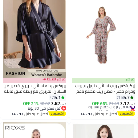
عرض
عرض الميجا 📣
زيكوتكس روب نسائي طويل بجيوب
ريوكس رداء نسائي حريري قصير من
وحزام خصر - قطن ريب مضلع ناعم
الساتان الحريري مع ربطة عنق قابلة
بنقشة أوراق الشجر - رمادي مزهر.
للتعديل وأكمام 3/4، رداء حمام
4.1
4.7
7
15
2
كيمونو خفيف الوزن لطيف على
7.87
7.17
#2 في أرواب حمام نسائية
21% OFF
10.02
66% OFF
21.43
د.ب‏
د.ب‏
البشرة بطول فوق الركبة، ملابس
أقل سعر في السنة
أقل سعر في 30 يوم
#2 في أرواب حمام نسائية
أقل سعر في 30 يوم
نوم مريحة وأنيقة، مثالي ليوم
احصل عليه خلال
13 - 14
احصل عليه خلال
13 - 14
الزفاف، حفلات البيجاما، ملابس الحياة
اغسطس
اغسطس
اليومية والسبا