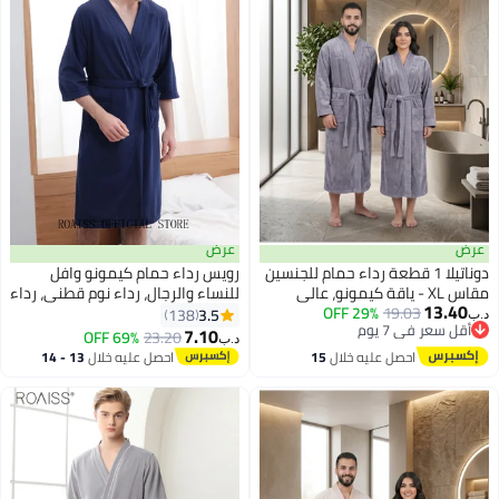
عرض
عرض
دوناتيلا 1 قطعة رداء حمام للجنسين
رويس رداء حمام كيمونو وافل
مقاس XL - ياقة كيمونو، عالي
للنساء والرجال، رداء نوم قطني، رداء
13.40
19.03
29% OFF
الامتصاص، سريع الجفاف، رداء سبا
سبا، ملابس نوم، ثوب نوم، رداء حمام
3.5
138
د.ب‏
6
أقل سعر في 7 يوم
ناعم مع حزام وجيوب - مايكروفايبر
مائي للنساء، رداء وصيفة العروس،
7.10
69% OFF
23.20
د.ب‏
أقل سعر في 7 يوم
330 جي إس إم، للاستخدام اليومي
رداء حمام للجنسين، رداء خريفي،
احصل عليه خلال
15
احصل عليه خلال
13 - 14
أزرق داكن
اغسطس
اغسطس