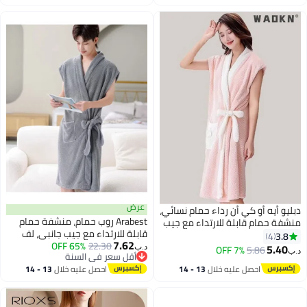
الامتصاص، لون أزرق
اغسطس
اغسطس
مع طوق شال وجيوب
عرض
دبليو أيه أو كي أن رداء حمام نسائي،
Arabest روب حمام، منشفة حمام
منشفة حمام قابلة للارتداء مع جيب
قابلة للارتداء مع جيب جانبي، لف
جانبي، رداء استحمام، رداء حمام،
3.8
4
7.62
22.30
65% OFF
منشفة استحمام، فستان روب حمام،
رداء سبا وافل مع إغلاق قابل
5.40
7% OFF
5.86
د.ب‏
د.ب‏
6
أقل سعر في السنة
روب سبا وفل، مع إغلاق قابل
للتعديل، سريع الجفاف، خفيف الوزن،
أقل سعر في السنة
احصل عليه خلال
13 - 14
احصل عليه خلال
13 - 14
للتعديل، سريع الجفاف، خفيف الوزن،
غطاء
اغسطس
اغسطس
تغطية