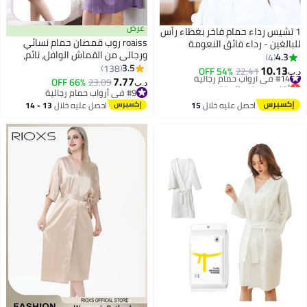
عرض
1 تشيس رداء حمام فاخر بغطاء رأس
roaiss روب قمصان حمام نسائي
للبالغين - رداء فائق النعومة
ورجالي من القماش الوافل، نائم،
والامتصاص، مصنوع من القطن
4.3
4
سبا، رداء للنوم، قميص نوم نسائي،
3.5
100% للرجال والنساء | راحة
138
10.13
#14 في أرواب حمام رجالية
54% OFF
22.41
د.ب‏
4
روب حمام مائي، رداء وصيفات
7.77
المنتجعات الصحية والفنادق، أبيض
أقل سعر في السنة
66% OFF
23.09
د.ب‏
عروس، رداء غير محدد الجنس، لباس
#14 في أرواب حمام رجالية
#9 في أرواب حمام رجالية
#9 في أرواب حمام رجالية
خزانة خريفي، لون بنفسجي
احصل عليه خلال
15
احصل عليه خلال
13 - 14
اغسطس
اغسطس