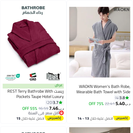
عرض
WAOKN Women's Bath Robe,
ريست REST Terry Bathrobe With
Wearable Bath Towel with Side
Pockets Taupe Hotel Luxury
Pocket Wrap Shower Wrap Towel
3.8
4
Loungewear Cotton Soft and
3.7
20
Dress Bathrobe Waffle Spa Towel
5.40
75% OFF
22.41
د.ب‏
6
Absorbent Comfortable After
7.46
Robes with Adjustable Closure
55% OFF
16.59
د.ب‏
Shower Bathrobe Fade Resistant
Quick Dry Lightweight Cover Up
أقل سعر في السنة
أقل سعر في السنة
Men and Women One Size Fits All
احصل عليه خلال
13 - 14
احصل عليه خلال
15
45x30x65cm
اغسطس
اغسطس