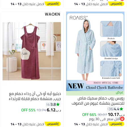
أقل سعر في 30 يوم
نوم مريحة وأنيقة، مثالي ليوم
احصل عليه خلال
13 - 14
احصل عليه خلال
13 - 14
الزفاف، حفلات البيجاما، ملابس الحياة
اغسطس
اغسطس
اليومية والسبا
عرض
دبليو أيه أو كي أن رداء حمام مع
رويس روب حمام سميك ماص
جيب، منشفة حمام قابلة للارتداء
للجنسين بنقشة غيوم من الصوف
بدون أكتاف مع زر كبس، رداء حمام
3.8
4
المرجاني، مزود بغطاء رأس وجيبين
4.4
36
مناسب للساونا والشاطئ وحمام
6.12
55% OFF
13.74
د.ب‏
أماميين ورباط خصر قابل للتعديل،
10.17
السباحة والصالة الرياضية والسفر،
66% OFF
30.07
د.ب‏
خفيف الوزن وناعم ولا يتساقط،
أقل سعر في 30 يوم
فاخر وذو قدرة امتصاص عالية،
أقل سعر في 30 يوم
مصنوع من صوف مرجاني عالي
ملمس مخملي ناعم، طول الكاحل
احصل عليه خلال
13 - 14
احصل عليه خلال
13 - 14