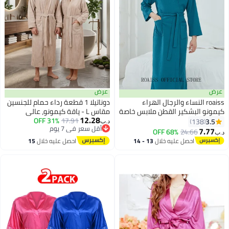
عرض
عرض
roaiss النساء والرجال الهراء
دوناتيلا 1 قطعة رداء حمام للجنسين
كيمونو البشكير القطن ملابس خاصة
مقاس L - ياقة كيمونو، عالي
12.28
سبا رداء نوم ثوب النوم النساء
17.91
31% OFF
الامتصاص، سريع الجفاف، رداء سبا
3.5
138
د.ب‏
6
4
أقل سعر في 7 يوم
البشكير المياه وصيفه الشرف
ناعم مع حزام وجيوب - مايكروفايبر
7.77
68% OFF
24.66
د.ب‏
أقل سعر في 7 يوم
الجلباب للجنسين روب للنوم الخريف
330 جي إس إم، للاستخدام اليومي
احصل عليه خلال
13 - 14
احصل عليه خلال
15
رداء
اغسطس
اغسطس