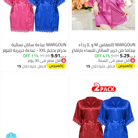
MARGOUN (المقاس M و L) رداء
MARGOUN عباءة ساتان نسائية
بيجاما من حرير الساتان للنساء بارتفاع
بحزام بحجم XXL - عباءة حريرية للنوم
9.91
5.29
9.01
41% OFF
80 سم، فستان نوم قصير بأكمام
11.26
11% OFF
- عباءة زفاف - كيمونو بأكمام
د.ب‏
د.ب‏
أقل سعر في السنة
أقل سعر في 30 يوم
دانتيل، ملابس داخلية، ملابس نوم،
دانتيل - ثوب نوم / XXL (الصدر: 92-
2
أقل سعر في السنة
أقل سعر في 30 يوم
احصل عليه خلال
15
احصل عليه خلال
15
فستان نوم صغير - وردي
96 / الخصر: 76-80)
اغسطس
اغسطس