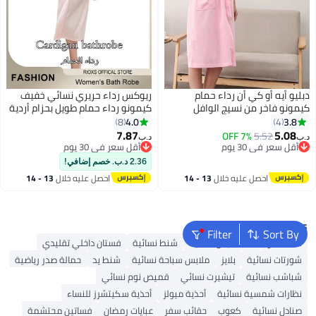
دبليو أيه أو كي أن رداء حمام
ريوكس رداء حريري نسائي خفيف
كيمونو فاخر من نسيج الوافل
كيمونو رداء حمام طويل بحزام أردية
للبالغين - فاخر وذو قدرة امتصاص
ناعمة
4.0
3.8
8
4
عالية وجيوب لامعة ناعمة، رداء
7.87
5.08
7% OFF
5.52
د.ب‏
د.ب‏
5
حمام فاخر للفنادق والمنتجعات
أقل سعر في 30 يوم
أقل سعر في 30 يوم
أقل سعر في 30 يوم
الصحية، للجنسين للاستخدام بعد
أقل سعر في 30 يوم
2.36 د.ب. خصم إضافي!
الاستحمام أو السباحة (رداء حمام،
احصل عليه خلال
13 - 14
احصل عليه خلال
13 - 14
رداء استحمام)
اغسطس
اغسطس
Popular Searches
Filter
Sort By
شنط ألدو
شنط جيس نسائية
شنط نسائية
فستان داخلي تقليدي
شورتات نسائية
بلايز
ملابس سباحة نسائية
شنط يد
حمالة صدر رياضية
شباشب نسائية
تيشيرت نسائي
قميص نوم نسائي
نظارات شمسية نسائية
أحذية ميولز
أحذية سكيتشرز للنساء
صنادل نسائية
كعوب
حقائب سفر
عبايات رمضان
فساتين محتشمة