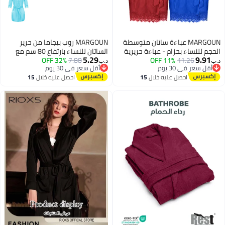
MARGOUN عباءة ساتان متوسطة
MARGOUN روب بيجاما من حرير
الحجم للنساء بحزام - عباءة حريرية
الساتان للنساء بارتفاع 80 سم مع
5.29
9.91
11.26
11% OFF
لملابس النوم - عباءة عروس -
7.88
32% OFF
أكمام قصيرة من الدانتيل، ملابس
د.ب‏
د.ب‏
أقل سعر في 30 يوم
أقل سعر في 30 يوم
كيمونو بأكمام دانتيل - ثوب نوم /م
نوم داخلية، ملابس نوم، فستان نوم
2
أقل سعر في 30 يوم
أقل سعر في 30 يوم
احصل عليه خلال
15
احصل عليه خلال
15
(الصدر: 80-84 / الخصر: 64-68)
قصير، روب بحجم مجاني
اغسطس
اغسطس