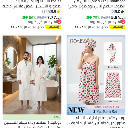
Halamodo رداء حمام نسائي من
roaiss النساء والرجال الهراء
الصوف الناعم لباس نوم طويل دافئ
كيمونو البشكير القطن ملابس خاصة
من الصوف لباس نوم دافئ شتوي
سبا رداء نوم ثوب النوم النساء
3.5
5.0
138
2
4
رداء طويل من الصوف الناعم رداء
البشكير المياه وصيفه الشرف
7.77
5.94
66% OFF
23.09
75% OFF
24.21
د.ب‏
د.ب‏
حمام فاخر
الجلباب للجنسين روب للنوم الخريف
أقل سعر في 30 يوم
أقل سعر في 7 يوم
أقل سعر في 30 يوم
رداء
أقل سعر في 7 يوم
احصل عليه خلال
13 - 14
احصل عليه خلال
13 - 14
اغسطس
اغسطس
عرض
رويس طقم حمام لطيف للنساء
دوناتيلا 1 قطعة رداء حمام للجنسين
مكون من قطعتين، فستان ملفوف
مقاس L - ياقة كيمونو، عالي
بمنشفة حمام من الصوف المرجاني