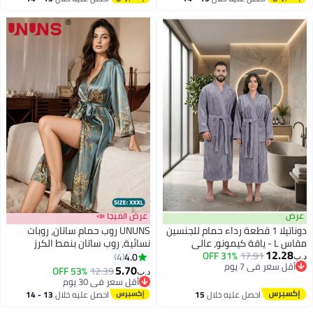
اغسطس
اغسطس
عرض
عرض الميجا 📣
دوناتيلا 1 قطعة رداء حمام للجنسين
UNUNS روب حمام ساتان، روبات
مقاس L - ياقة كيمونو، عالي
نسائية، روب ساتان بنمط الكرز
12.28
17.91
31% OFF
الامتصاص، سريع الجفاف، رداء سبا
الأخضر، فساتين نوم، بيجامات ساتان،
4.0
4
د.ب‏
6
6
أقل سعر في 7 يوم
ناعم مع حزام وجيوب - مايكروفايبر
بيجامات، فساتين ليلية، روبات ساتانية
5.70
53% OFF
12.39
د.ب‏
أقل سعر في 7 يوم
330 جي إس إم، للاستخدام اليومي
حريرية لملابس الاسترخاء الصيفية،
أقل سعر في 30 يوم
أزرق-أخضر، XXXL
أقل سعر في 30 يوم
احصل عليه خلال
15
احصل عليه خلال
13 - 14
اغسطس
اغسطس