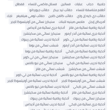
جلابية
حجاب
عبايات
فساتين
فستان ماكسي للنساء
قفطان
أطقم متناسقة للنساء
حقائب تيد بيكر
حقائب جيوردانو
حقائب دي كيه إن واي
حقائب كالفن كلاين
حقائب تومي هيلفيغر
نايك
أمريكان إيجل
ملابس صينيه للبنات
سنيكرز نسائي من أونيتسوكا تايجر
أحذية رياضية نسائية من فانز
أحذية جري نسائية من أديداس
أحذية جري نسائية من أندر آرمور
سنيكرز نسائي من سكيتشرز
أحذية رياضية نسائية من لي كوبر
أحذية تدريب نسائية من ريبوك
أحذية تدريب نسائية من أندر آرمور
شبشب نسائي من بوما
أحذية رياضية نسائية من نايكي
أحذية رياضية نسائية من بوما
أحذية تدريب نسائية من سكيتشرز
سنيكرز نسائي من لي كوبر
أحذية تدريب نسائية من نايكي
سنيكرز نسائي من نيو بالانس
شبشب نسائي من سكيتشرز
شبشب نسائي من فانز
أحذية رياضية نسائية من نيو بالانس
أحذية تدريب نسائية من لي كوبر
شبشب نسائي من أونيتسوكا تايجر
أحذية تدريب نسائية من أونيتسوكا تايجر
شبشب نسائي من نايكي
أحذية تدريب نسائية من نيو بالانس
أحذية جري نسائية من فانز
أحذية رياضية نسائية من سكيتشرز
سنيكرز نسائي من ريبوك
أحذية رياضية نسائية من ريبوك
أحذية جري نسائية من نايكي
أحذية تدريب نسائية من أديداس