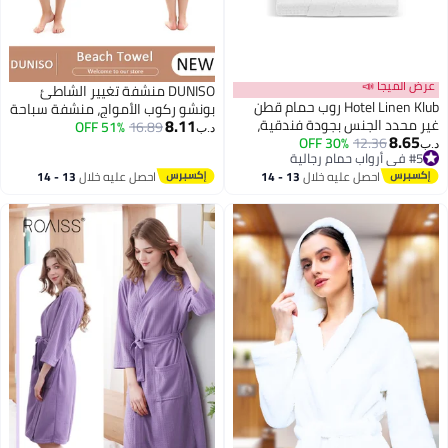
عرض الميجا 📣
DUNISO منشفة تغيير الشاطئ
Hotel Linen Klub روب حمام قطن
بونشو ركوب الأمواج، منشفة سباحة
8.11
غير محدد الجنس بجودة فندقية،
16.89
51% OFF
بونشو بغطاء للرأس للبالغين، بدلة
د.ب‏
8.65
12.36
30% OFF
خفيف الوزن، سريع الجفاف مع حزام
تغيير خفيفة الوزن مدمجة من
د.ب‏
#5 في أرواب حمام رجالية
وجيوب، مقاس مجاني - مثالي
الألياف الدقيقة للنساء والرجال،
#5 في أرواب حمام رجالية
احصل عليه خلال
13 - 14
احصل عليه خلال
13 - 14
للاستخدام في المنزل، السبا، الساونا،
ركوب الأمواج السباحة الاستحمام
اغسطس
اغسطس
والهدايا، أبيض