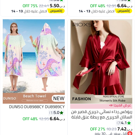
تغيير خفيفة الوزن مدمجة من
صديقة للجلد ، فستان ليلي مناسب
5.50
6.64
75% OFF
22.41
48% OFF
12.95
د.ب‏
د.ب‏
6
2
الألياف الدقيقة للنساء والرجال،
لحمام فندق منتجع سبا السباحة ،
احصل عليه خلال
13 - 14
احصل عليه خلال
13 - 14
ركوب الأمواج والسباحة والاستحمام
جيوب لامعة فاخرة وممتصة ناعمة ،
اغسطس
اغسطس
رداء حمام فندق فاخر وسبا ، جنس
واحد بعد الاستحمام أو السباحة
(رداء حمام ، رداء دش)
عرض الميجا 📣
DUNISO DU8988CY DU8989CY
ريوكس رداء نسائي حريري قصير من
5.0
1
الساتان الحريري مع ربطة عنق قابلة
6.64
48% OFF
12.95
د.ب‏
للتعديل وأكمام 3/4، رداء حمام
4.1
7
2
2
كيمونو خفيف الوزن لطيف على
7.42
27% OFF
10.23
د.ب‏
البشرة بطول فوق الركبة، ملابس
أقل سعر في 30 يوم