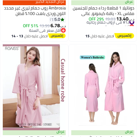
عرض
عرض التجديد الكبير
دوناتيلا 1 قطعة رداء حمام للجنسين
Ambrosia روب حمام تيري غير محدد
مقاس XL - ياقة كيمونو، عالي
اللون وردي باهت 100% قطن
13.40
#12 في أرواب حمام رجالية
19.03
29% OFF
الامتصاص، سريع الجفاف، رداء سبا
متوسط الحجم للسبا والدش عالي
5.0
1
د.ب‏
9
6
أقل سعر في 7 يوم
ناعم مع حزام وجيوب - مايكروفايبر
الامتصاص بجودة فندقية ملابس
6.78
51% OFF
13.99
د.ب‏
#12 في أرواب حمام رجالية
330 جي إس إم، للاستخدام اليومي
مريحة لفافة بطانية استحمام بديلة
أقل سعر في السنة
أقل سعر في السنة
احصل عليه خلال
15
احصل عليه خلال
13 - 14
اغسطس
اغسطس
عرض
عرض