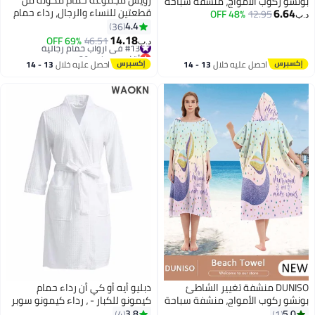
بونشو ركوب الأمواج، منشفة سباحة
6.64
قطعتين للنساء والرجال، رداء حمام
12.95
48% OFF
بونشو بغطاء للرأس للبالغين، بدلة
د.ب‏
سميك ومنشفة حمام بنمط سحابة
4.4
تغيير خفيفة الوزن مدمجة من
36
من الصوف المرجاني، ملابس نوم
14.18
الألياف الدقيقة للنساء والرجال،
#13 في أرواب حمام رجالية
69% OFF
46.51
د.ب‏
للخريف والشتاء للسيدات، خفيفة
أقل سعر في 30 يوم
ركوب الأمواج والسباحة والاستحمام
#13 في أرواب حمام رجالية
الوزن وناعمة وغير قابلة للتساقط
احصل عليه خلال
13 - 14
احصل عليه خلال
13 - 14
مع غطاء محرك السيارة
اغسطس
اغسطس
DUNISO منشفة تغيير الشاطئ
دبليو أيه أو كي أن رداء حمام
بونشو ركوب الأمواج، منشفة سباحة
كيمونو للكبار - ، رداء كيمونو سوبر
بونشو مغطاة للرأس للبالغين، بدلة
امتصاص خفيف ، ملابس منزلية
3.8
5.0
4
1