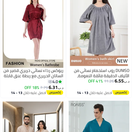
DUNISO روب استحمام نسائي من
ريوكس رداء نسائي حريري قصير من
الألياف الدقيقة فائقة النعومة،
الساتان الحريري مع ربطة عنق قابلة
6.55
11.26
41% OFF
ماص وناعم وقابل للتنفس، روب سبا
للتعديل وأكمام 3/4، رداء حمام
4.0
8
د.ب‏
خفيف الوزن، منشفة ملفوفة ناعمة
كيمونو خفيف الوزن لطيف على
6.31
18% OFF
7.79
د.ب‏
5
للنساء بدون أكتاف للاستخدام في
البشرة بطول فوق الركبة، ملابس
احصل عليه خلال
13 - 14
احصل عليه خلال
13 - 14
المنزل، الحمام، فترة ما بعد الولادة
نوم مريحة وأنيقة، مثالي ليوم
اغسطس
اغسطس
الزفاف، حفلات البيجاما، ملابس الحياة
اليومية والسبا