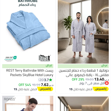
عرض
عرض
دوناتيلا 1 قطعة رداء حمام للجنسين
ريست REST Terry Bathrobe With
مقاس XL - ياقة كيمونو، عالي
Pockets SkyBlue Hotel Luxury
13.40
19.03
29% OFF
الامتصاص، سريع الجفاف، رداء سبا
Loungewear Cotton Soft and
3.7
20
د.ب‏
6
أقل سعر في 7 يوم
ناعم مع حزام وجيوب - مايكروفايبر
Absorbent Comfortable After
7.62
54% OFF
16.59
د.ب‏
أقل سعر في 7 يوم
330 جي إس إم، للاستخدام اليومي
Shower Bathrobe Fade Resistant
احصل عليه خلال
15
احصل عليه خلال
15
for Men and Women One Size Fits
اغسطس
اغسطس
All 45x30x65cm