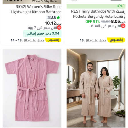
عرض
RIOXS Women's Silky Robe
ريست REST Terry Bathrobe With
Lightweight Kimono Bathrobe
Pockets Burgundy Hotel Luxury
Long Belted Sleepwear Soft
3.8
6
8.05
Loungewear Cotton Soft and
51% OFF
16.60
Loungewear With Pockets And
10.12
د.ب‏
د.ب‏
3
أقل سعر في السنة
Absorbent Comfortable After
Belts
أقل سعر في 7 يوم
أقل سعر في السنة
Shower Bathrobe Fade Resistant
أقل سعر في 7 يوم
3.04 د.ب. خصم إضافي!
Men and Women One Size Fits All
احصل عليه خلال
15
احصل عليه خلال
13 - 14
45x30x65cm
اغسطس
اغسطس