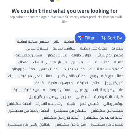
We couldn't find what you were looking for
Keep calm and search again. We have SO many other products that you will
like!
Popular Searches
Filter
Sort By
فستان داخلي تقليدي
شورتات نسائية
بلايز
ملابس سباحة نسائية
شنط يد
حمالة صدر رياضية
شباشب نسائية
تيشيرت نسائي
قميص نوم نسائي
جوارب طويلة
عبايات رمضان
فساتين محتشمة
جلابية
حجاب
عبايات
فساتين
فستان ماكسي للنساء
قفطان
أطقم متناسقة للنساء
حقائب تيد بيكر
حقائب جيس
حقائب جيوردانو
حقائب دي كيه إن واي
حقائب كالفن كلاين
حقائب تومي هيلفيغر
نايك
أمريكان إيجل
خاتم
تعليقة
مجوهرات فاخرة
قلادة
ملابس صينيه للبنات
زي عربي
فستان أمومة
ملابس داخلية نسائية
كنزات بناتية رياضية
البيكيني
جينز رجالي من أمريكان إيجل
بوكسر رجالي
قميص اخضر
شيلة
وشاح علم الامارات
أحذية سكيتشرز
شبشب من سكيتشرز
سنيكرز من سكيتشرز
أحذية رياضية من سكيتشرز
أحذية تدريب من سكيتشرز
أحذية جري من سكيتشرز
تيشيرت من سكيتشرز
شورت من سكيتشرز
بنطلون رياضي من سكيتشرز