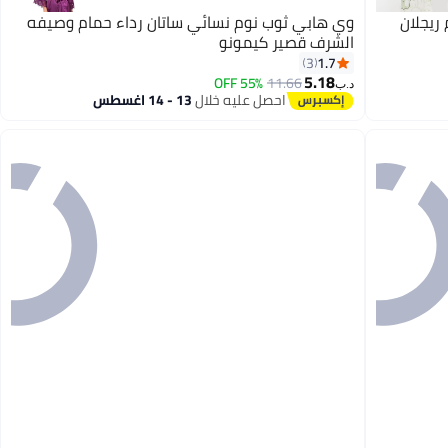
ريجلان
وي هابي ثوب نوم نسائي ساتان رداء حمام وصيفه
الشرف قصير كيمونو
1.7
3
5.18
55% OFF
11.66
3
د.ب‏
احصل عليه خلال
13 - 14 اغسطس