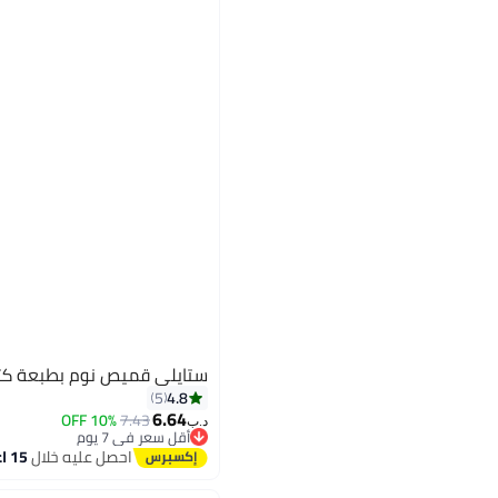
ستايلي قميص نوم بطبعة كت
4.8
5
6.64
10% OFF
7.43
د.ب‏
أقل سعر في 7 يوم
أقل سعر في 7 يوم
احصل عليه خلال
15 اغسطس