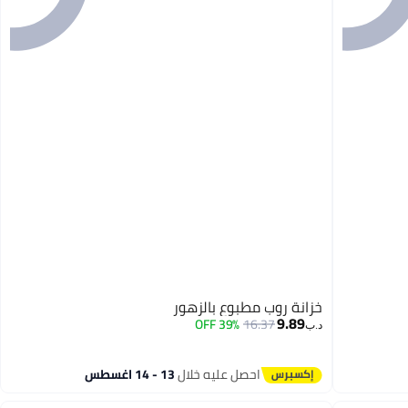
خزانة روب مطبوع بالزهور
9.89
39% OFF
16.37
د.ب‏
احصل عليه خلال
13 - 14 اغسطس