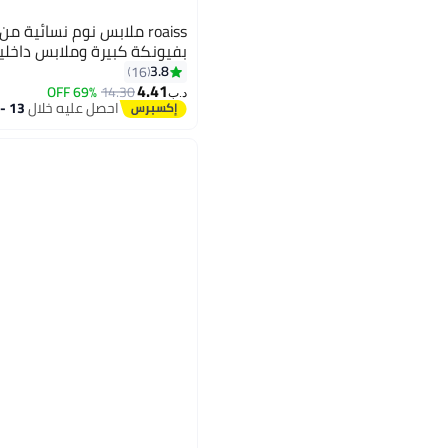
roaiss ملابس نوم نسائية
بفيونكة كبيرة وملابس داخلية
3.8
16
4.41
69% OFF
14.30
3
د.ب‏
احصل عليه خلال
13 - 14 اغسطس