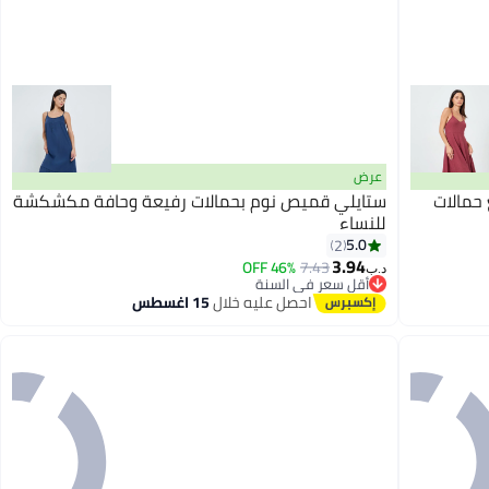
عرض
حمالات
ستايلي قميص نوم بحمالات رفيعة وحافة مكشكشة
للنساء
5.0
2
3.94
46% OFF
7.43
د.ب‏
أقل سعر في السنة
أقل سعر في السنة
احصل عليه خلال
15 اغسطس