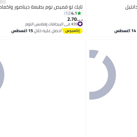
انتيل
تايك تو قميص نوم بطبعة ديناصور واكمام 
4.1
12
2.70
د.ب‏
#39 في البيجامات وملابس النوم
أقل سعر في 7 يوم
احصل عليه خلال
15 اغسطس
#39 في البيجامات وملابس النوم