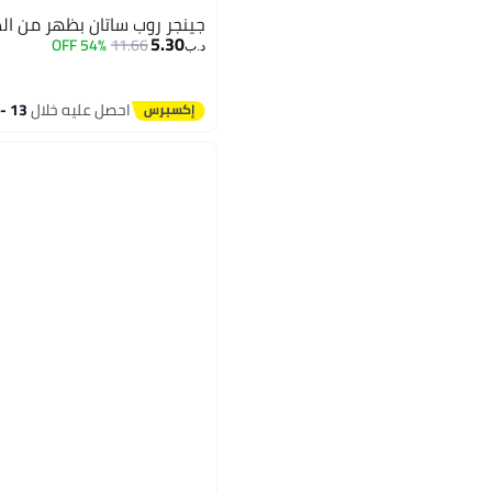
جينجر روب ساتان بظهر من الد
5.30
54% OFF
11.66
د.ب‏
احصل عليه خلال
13 - 14 اغسطس