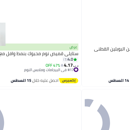
عرض
البوبلين القطني
ستايلي قميص نوم محبوك بنمط وافل مع 
4.0
1
4.17
47% OFF
8
د.ب‏
#17 في البيجامات وملابس النوم
أقل سعر في السنة
#17 في البيجامات وملابس النوم
احصل عليه خلال
15 اغسطس