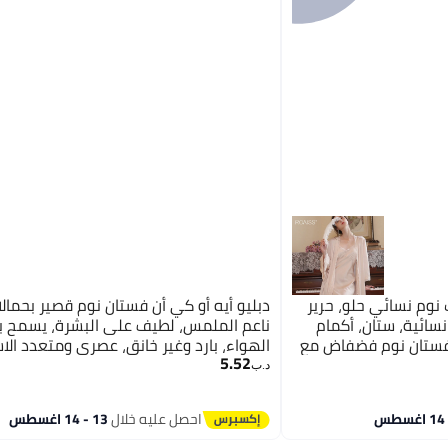
رويس طقم من قطعتين، ثوب نوم نسائي حلو، حرير
دبليو أيه أو كي أن فستان نوم قصير بحمال
نسائية، ستان، أكمام
ناعم الملمس، لطيف على البشرة، يسمح ب
 فستان نوم فضفاض مع
الهواء، بارد وغير خانق، عصري ومتعدد الا
5.52
والخريف، ملابس منزلية
مناسب للنساء، أحمر.
9
د.ب‏
احصل عليه خلال
13 - 14 اغسطس