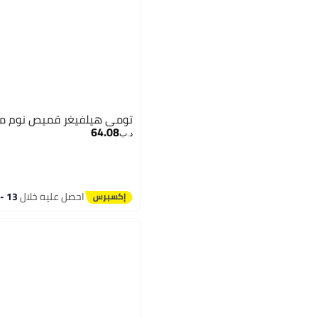
تومي هيلفيغر قميص نوم من 
64.08
د.ب‏
احصل عليه خلال
13 - 14 اغسطس