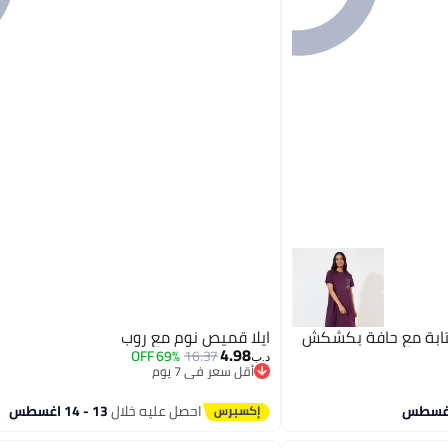
ابة مع حافة بكشكش
ايلا قميص نوم مع روب
4.98
69% OFF
16.37
د.ب‏
أقل سعر في 7 يوم
أقل سعر في 7 يوم
احصل عليه خلال
13 - 14 اغسطس