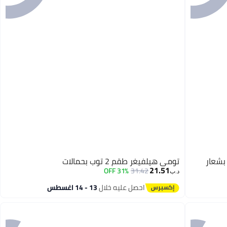
بشعار
تومي هيلفيغر طقم 2 توب بحمالات
21.51
31% OFF
31.42
د.ب‏
احصل عليه خلال
13 - 14 اغسطس