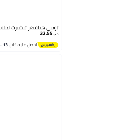
تومي هيلفيغر تيشيرت لملابس
32.55
د.ب‏
احصل عليه خلال
13 - 14 اغسطس