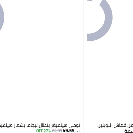
من قماش البوبلين
تومي هيلفيغر بنطال بيجاما بشعار هيلفيج
49.55
كية
22% OFF
64.08
د.ب‏