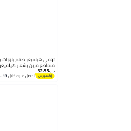
تومي هيلفيغر طقم بلوزات ب
متقاطع مزين بشعار هيلفيغ
32.55
د.ب‏
احصل عليه خلال
13 - 14 اغسطس