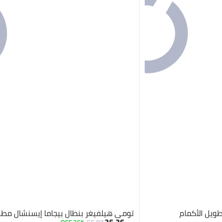
ويل الأكمام
تومي هيلفيغر بنطال بيجاما إيسنشال مطب
35.36