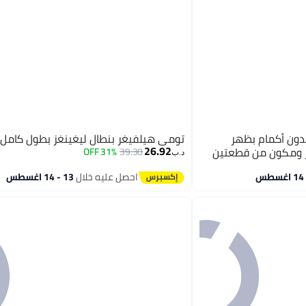
دون أكمام بظهر
تومي هيلفيغر بنطال ليغينغز بطول كامل
26.92
ر ومكون من قطعتين
31% OFF
39.30
د.ب‏
احصل عليه خلال
13 - 14 اغسطس