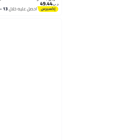
49.44
د.ب‏
احصل عليه خلال
13 - 14 اغسطس