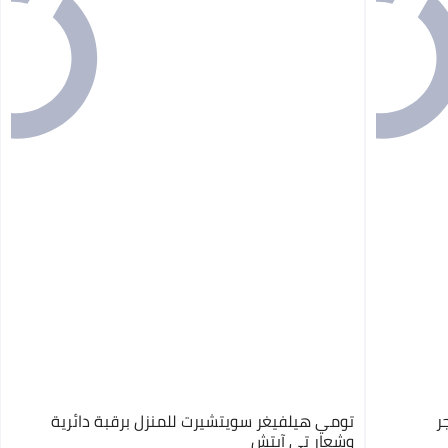
ر
تومي هيلفيغر سويتشيرت للمنزل برقبة دائرية
وشعار تي آيتش