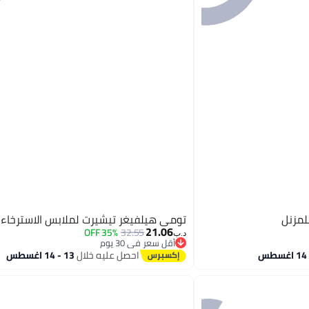
لمزنل
تومي هيلفيغر تيشيرت لملابس الاسترخاء 
21.06
35% OFF
32.55
د.ب‏
أقل سعر في 30 يوم
أقل سعر في 30 يوم
احصل عليه خلال
13 - 14 اغسطس