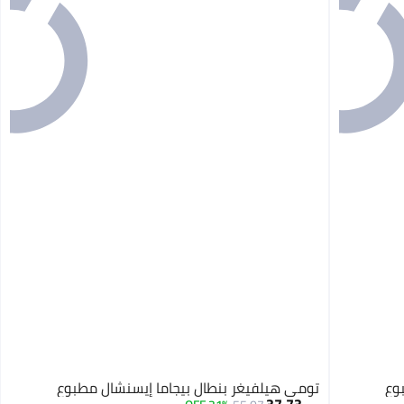
وع
تومي هيلفيغر بنطال بيجاما إيسنشال مطبوع
37.73