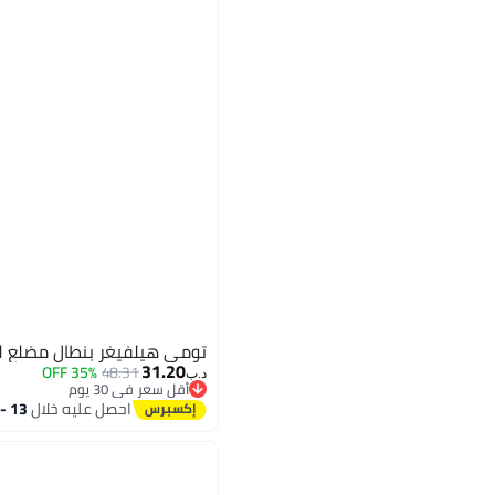
تومي هيلفيغر بنطال مضلع ل
31.20
35% OFF
48.31
د.ب‏
أقل سعر في 30 يوم
أقل سعر في 30 يوم
احصل عليه خلال
13 - 14 اغسطس