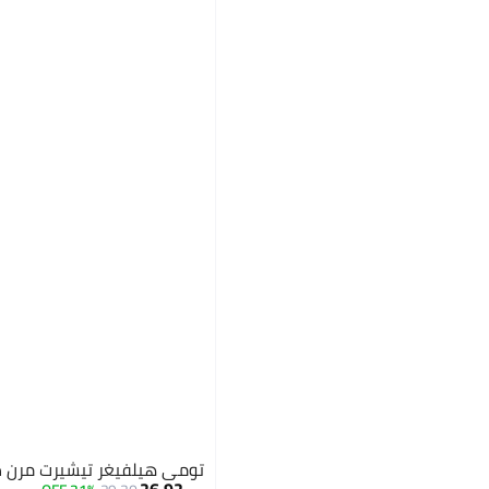
تومي هيلفيغر تيشيرت مرن ط
26.92