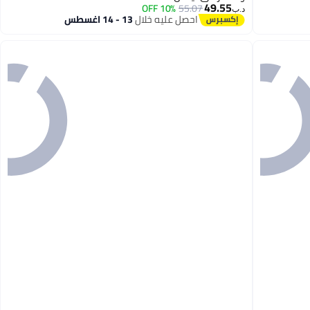
49.55
10% OFF
55.07
د.ب‏
احصل عليه خلال
13 - 14 اغسطس