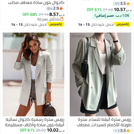
كاجوال بلون سادة معطف مكتب
معطف كلاسيكي مفتوح من الأمام
3.5
35
كلاسيكي ذو طية صدر السترة وأزرار
2.9
بأزرار
84
10.57
61% OFF
27.48
د.ب‏
مفتوحة معطف السيدات
8.57
68% OFF
27.14
د.ب‏
1.06 د.ب. خصم إضافي!
الكلاسيكي ذو طية صدر السترة
بتخلّص بسرعة
بتخلّص بسرعة
وأزرار مفتوحة وفتحة سترة مع
احصل عليه خلال
13 - 14
احصل عليه خلال
13 - 14
وسادات كتف زرقاء
اغسطس
اغسطس
رويس سترة أنيقة للنساء، سترة
رويس سترة رسمية كاجوال نسائية
طويلة الأكمام للسيدات، معطف
أنيقة بلون سادة وأكتاف مستقيمة
10.02
سادة مع ياقة طويلة، قطعة لا غنى
26.02
61% OFF
وقصة ضيقة ومعطف مكتب
3.5
13
د.ب‏