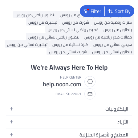
Popular Searches
Filter
Sort By
قميص رياضي من رويس
هودي من رويس
بنطلون رياضي من رويس
كنزات رياضية من رويس
شورت من رويس
تيشيرت من رويس
بنطلون من رويس
قميص رياضي نسائي من رويس
حمالات صدر رياضية من رويس
بنطلون رياضي نسائي من رويس
هودي نسائي من رويس
كنزة نسائية من رويس
تيشيرت نسائي من رويس
بنطلون نسائي من رويس
شورت نسائي من رويس
We're Always Here To Help
HELP CENTER
help.noon.com
EMAIL SUPPORT
الإلكترونيات
الجوالات
الأزياء
التابلت
أزياء نسائية
المطبخ والأجهزة المنزلية
اللابتوبات