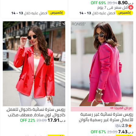
عنها في خزانة ملابسك، مناسبة
كلاسيكي للسيدات مع أزرار وفتحة
8.90
69% OFF
28.94
د.ب‏
للارتداء غير الرسمي والرسمي على
صدر مفتوحة وسترة بدلة مع
أقل سعر في 7 يوم
حد سواء
أقل سعر في 7 يوم
وسادات كتف باللون البيج
احصل عليه خلال
13 - 14
احصل عليه خلال
13 - 14
اغسطس
اغسطس
عرض الميجا 📣
رويس سترة نسائية كاجوال للعمل،
رويس سترة نسائية غير رسمية
كاجوال، لون سادة، معطف مكتب
17.91
للأعمال سترة غير رسمية بألوان
23.09
22% OFF
كلاسيكي، زر، فتحة مفتوحة
د.ب‏
صلبة سترة مكتبية كلاسيكية بياقة
2.9
84
وفتحة أمامية بأزرار
7.43
67% OFF
23.09
د.ب‏