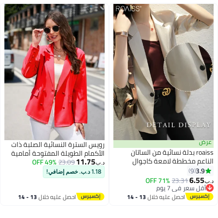
عرض
رويس السترة النسائية الصلبة ذات
roaiss بدلة نسائية من الساتان
الأكمام الطويلة المفتوحة أمامية
11.75
الناعم مخططة لامعة كاجوال
23.09
49% OFF
غير رسمية السترة المريحة والقابلة
د.ب‏
بأكمام طويلة
3.9
9
للتنفس مع جيب للأعمال مكتب
1.18 د.ب. خصم إضافي!
4
6.55
العمل أثناء السفر ارتداء الأحمر
71% OFF
23.31
د.ب‏
أقل سعر في 7 يوم
أقل سعر في 7 يوم
احصل عليه خلال
13 - 14
احصل عليه خلال
13 - 14
اغسطس
اغسطس