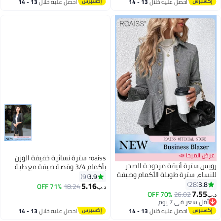
احصل عليه خلال
13 - 14
احصل عليه خلال
13 - 14
اغسطس
اغسطس
عرض الميجا 📣
roaiss سترة نسائية خفيفة الوزن
رويس سترة أنيقة مزدوجة الصدر
بأكمام 3/4 وقصة ضيقة مع طية
للنساء، سترة طويلة الأكمام وضيقة
صدر السترة، سترة قصيرة عصرية
3.9
9
القصة للسيدات، معطف كلاسيكي
3.8
28
ومتعددة الاستخدامات
5.16
71% OFF
18.24
د.ب‏
4
مخطط مع ياقة طويلة، قطعة لا
7.55
70% OFF
26.02
د.ب‏
غنى عنها في خزانة ملابسك،
أقل سعر في 7 يوم
أقل سعر في 7 يوم
مناسبة للارتداء غير الرسمي
احصل عليه خلال
13 - 14
احصل عليه خلال
13 - 14
والرسمي على حد سواء.
اغسطس
اغسطس