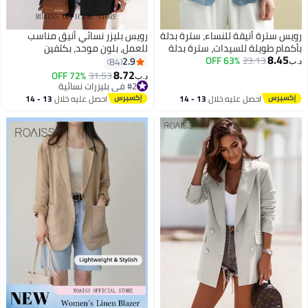
رويس سترة أنيقة للنساء، سترة بدلة
رويس بليزر نسائي أنيق مناسب
بأكمام طويلة للسيدات، سترة بدلة
للعمل، بلون موحد، بكتفين
8.45
23.13
63% OFF
فضفاضة بياقة ذات طية، قطعة لا
مستقيمين وقصة ضيقة، بدلة
2.9
84
د.ب‏
غنى عنها في خزانة ملابسك،
كلاسيكية بياقة عريضة وأزرار
8.72
72% OFF
31.53
د.ب‏
مناسبة للارتداء غير الرسمي
أمامية، جاكيت مزود بوسادات كتف،
#2 في بليزرات نسائية
والرسمي على حد سواء
أسود
أقل سعر في 7 يوم
احصل عليه خلال
13 - 14
احصل عليه خلال
13 - 14
#2 في بليزرات نسائية
اغسطس
اغسطس