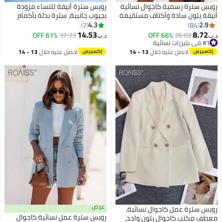
رويس سترة رسمية كاجوال نسائية
رويس سترة أنيقة للنساء مزودة
أنيقة بلون سادة وأكتاف مستقيمة
بجيوب جانبية، سترة بدلة بأكمام
وقصة ضيقة ومعطف مكتب
طويلة للسيدات، سترة بدلة
4.3
2.9
7
84
كلاسيكي للسيدات مع أزرار وفتحة
فضفاضة بياقة ذات طية، قطعة لا
14.53
8.72
61% OFF
37.73
66% OFF
26.02
د.ب‏
د.ب‏
صدر مفتوحة وسترة بدلة مع
غنى عنها في خزانة ملابسك،
#1 في بليزرات نسائية
#1 في بليزرات نسائية
وسادات كتف باللون البيج
مناسبة للارتداء اليومي والرسمي
احصل عليه خلال
13 - 14
احصل عليه خلال
13 - 14
على حد سواء
اغسطس
اغسطس
عرض
رويس سترة عمل كاجوال نسائية،
رويس سترة عمل نسائية كاجوال
معطف مكتب كاجوال بلون واحد،