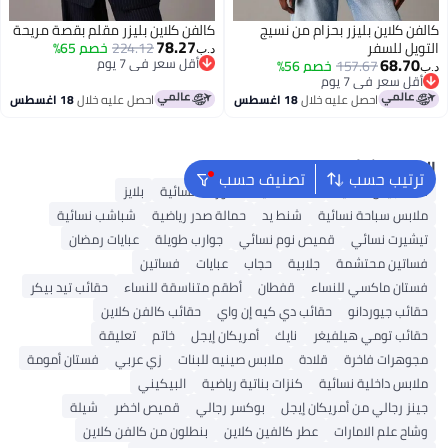
كالفن كلاين بليزر بحزام من نسيج
كالفن كلاين بليزر مقلم بقصة مريحة
78.27
التويل للسفر
224.12
خصم 65%
د.ب‏
68.70
أقل سعر في 7 يوم
157.67
خصم 56%
د.ب‏
أقل سعر في 7 يوم
أقل سعر في 7 يوم
أقل سعر في 7 يوم
احصل عليه خلال
18 اغسطس
احصل عليه خلال
18 اغسطس
البحث الشائع
ترتيب حسب
تصنيف حسب
شنط جيس نسائية
شنط نسائية
شورتات نسائية
بلايز
ملابس سباحة نسائية
شنط يد
حمالة صدر رياضية
شباشب نسائية
تيشيرت نسائي
قميص نوم نسائي
جوارب طويلة
عبايات رمضان
فساتين محتشمة
جلابية
حجاب
عبايات
فساتين
فستان ماكسي للنساء
قفطان
أطقم متناسقة للنساء
حقائب تيد بيكر
حقائب جيوردانو
حقائب دي كيه إن واي
حقائب كالفن كلاين
حقائب تومي هيلفيغر
نايك
أمريكان إيجل
خاتم
تعليقة
مجوهرات فاخرة
قلادة
ملابس صينيه للبنات
زي عربي
فستان أمومة
ملابس داخلية نسائية
كنزات بناتية رياضية
البيكيني
جينز رجالي من أمريكان إيجل
بوكسر رجالي
قميص اخضر
شيلة
وشاح علم الامارات
عطر كالفين كلاين
بنطلون من كالفن كلاين