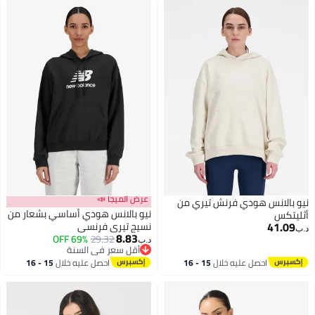
عرض الميجا 📣
نيو بالانس هودي فرنش تيري من
نيو بالانس هودي أساسي بشعار من
أثليتكس
41.09
نسيج تيري فرنسي
د.ب‏
8.83
69% OFF
29.32
د.ب‏
3
أقل سعر في السنة
أقل سعر في السنة
احصل عليه خلال
15 - 16
احصل عليه خلال
15 - 16
اغسطس
اغسطس