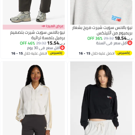
عرض الميجا 📣
نيو بالانس سويت شيرت مريح بشعار
نيو بالانس سويت شيرت بتصميم
بريميوم من أثليتكس
18.54
برميل بلمسة تراثية
36% OFF
29.32
د.ب‏
15.54
أقل سعر في السنة
29.32
46% OFF
د.ب‏
2
أقل سعر في السنة
أقل سعر في 30 يوم
أقل سعر في 30 يوم
احصل عليه خلال
15 - 16
احصل عليه خلال
15 - 16
اغسطس
اغسطس