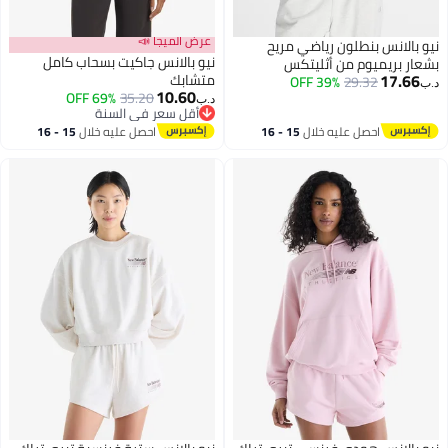
عرض الميجا 📣
نيو بالانس بنطلون رياضي مريح
نيو بالانس جاكيت بسحاب كامل
بشعار بريميوم من أثليتكس
17.66
متشابك
39% OFF
29.32
د.ب‏
10.60
69% OFF
35.20
د.ب‏
2
أقل سعر في السنة
أقل سعر في السنة
احصل عليه خلال
15 - 16
احصل عليه خلال
15 - 16
اغسطس
اغسطس