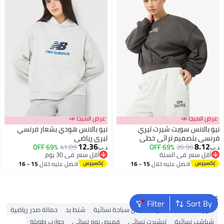
عرض الميجا 📣
عرض الميجا 📣
نيو بالانس سويت شيرت تيري
نيو بالانس هودي بشعار فرنسي
فرنسي بتصميم تراثي خطي
تيري رياضي
12.36
8.12
69% OFF
41.09
69% OFF
26.96
د.ب‏
د.ب‏
2
أقل سعر في السنة
أقل سعر في 30 يوم
أقل سعر في السنة
أقل سعر في 30 يوم
احصل عليه خلال
15 - 16
احصل عليه خلال
15 - 16
اغسطس
اغسطس
Popular Searches
Filter
Sort By
شورتات نسائية
بلايز
ملابس سباحة نسائية
شنط يد
حمالة صدر رياضية
شباشب نسائية
تيشيرت نسائي
قميص نوم نسائي
جوارب طويلة