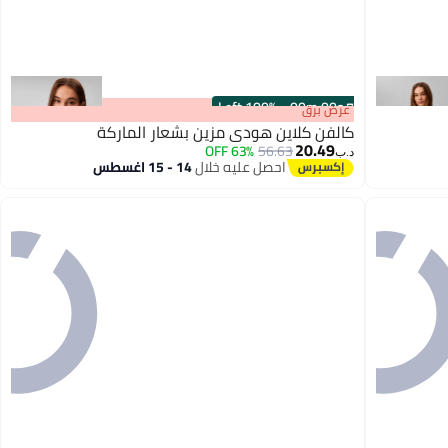
100% Left
·
00
m
:
00
s
عرض برق
كالفن كلاين هودي مزين بشعار الماركة
20.49
63% OFF
56.63
د.ب‏
احصل عليه خلال
14 - 15 اغسطس