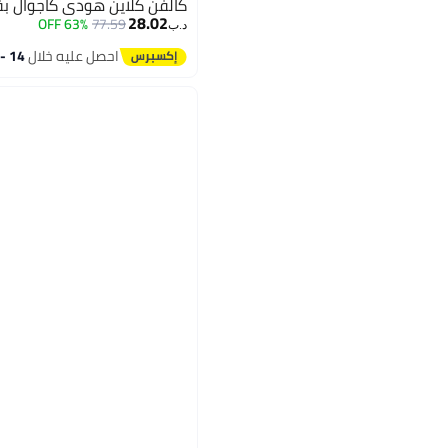
كالفن كلاين هودي كاجوال ب
28.02
63% OFF
77.59
د.ب‏
احصل عليه خلال
14 - 15 اغسطس