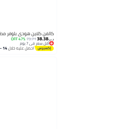
كالفن كلاين هودي بلوفر مطبو
38.38
47% OFF
73.71
د.ب‏
أقل سعر في 7 يوم
أقل سعر في 7 يوم
احصل عليه خلال
14 - 15 اغسطس