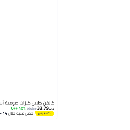
كالفن كلاين كنزات صوفية أس
33.79
40% OFF
56.52
د.ب‏
احصل عليه خلال
14 - 15 اغسطس