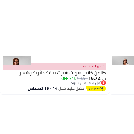
عرض الميجا 📣
كالفن كلاين سويت شيرت بياقة دائرية وشعار
16.72
71% OFF
59.46
د.ب‏
أقل سعر في 7 يوم
أقل سعر في 7 يوم
احصل عليه خلال
14 - 15 اغسطس