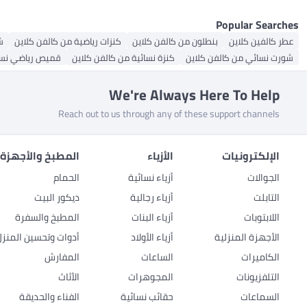
Popular Searches
عطر كالفين كلاين
بنطلون من كالفن كلاين
كنزات رياضية من كالفن كلاين
ش
شورت نسائي من كالفن كلاين
كنزة نسائية من كالفن كلاين
قميص رياضي نسا
We're Always Here To Help
Reach out to us through any of these support channels
الإلكترونيات
الأزياء
المطبخ والأجهزة 
الجوالات
أزياء نسائية
الحمام
التابلت
أزياء رجالية
ديكور البيت
اللابتوبات
أزياء البنات
المطبخ والسفرة
الأجهزة المنزلية
أزياء الأولاد
أدوات وتحسين المنزل
الكاميرات
الساعات
المفارش
التلفزيونات
المجوهرات
الأثاث
السماعات
حقائب نسائية
الفناء والحديقة