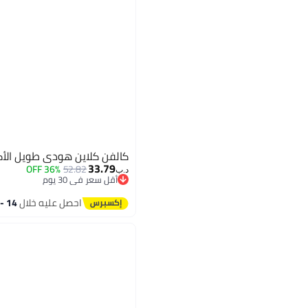
كالفن كلاين هودي طويل الأ
33.79
36% OFF
52.82
د.ب‏
أقل سعر في 30 يوم
أقل سعر في 30 يوم
2
احصل عليه خلال
14 - 15 اغسطس