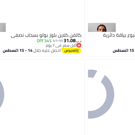
ع بياقة دائرية
كالفن كلاين بلوز بولو بسحاب نصفي
31.08
34% OFF
47.10
د.ب‏
أقل سعر في 7 يوم
أقل سعر في 7 يوم
احصل عليه خلال
14 - 15 اغسطس