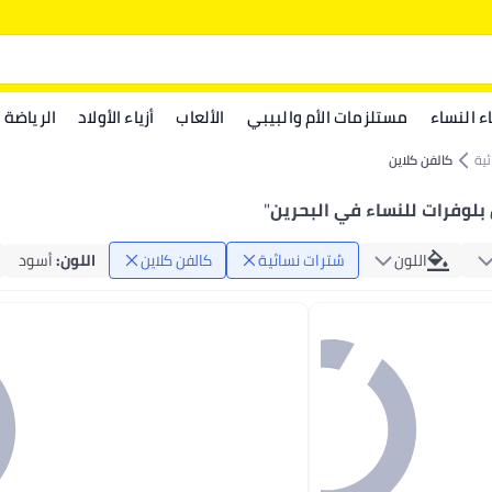
اء النساء
مستلزمات الأم والبيبي
الألعاب
أزياء الأولاد
الرياضة
ئية
كالفن كلاين
 بلوفرات للنساء في البحرين
"
اللون
سُترات نسائية
كالفن كلاين
اللون
:
أسود