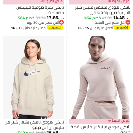
عرض الميجا 📣
عرض الميجا 📣
نايكي هودي فينكس فليس كبير
نايكي كنزة صوفية فينيكس
الحجم قصير بياقة هنلي
فضفاضة
13.66
14.48
41.09
خصم 64%
38.74
خصم 64%
د.ب‏
د.ب‏
3
أقل سعر في السنة
أقل سعر في 30 يوم
أقل سعر في السنة
أقل سعر في 30 يوم
احصل عليه خلال
15 - 16
احصل عليه خلال
15 - 16
اغسطس
اغسطس
عرض الميجا 📣
نايكي هودي ناهض بشعار كبير من
نايكي هودي فينيكس فليس بقصة
فليس ان اس دبليو
26.49
ضيقة
44.62
خصم 40%