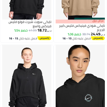
s
00
:
m
عرض برق
00
·
باقي 100%
نايكي سويت شيرت فوتو فليس
نايكي هودي فينيكس فليس كبير
فينكس واسع
18.72
الحجم
41.09
خصم 54%
د.ب‏
24.49
38.74
خصم 36%
د.ب‏
2
احصل عليه خلال
15 - 16
احصل عليه خلال
15 - 16
اغسطس
اغسطس