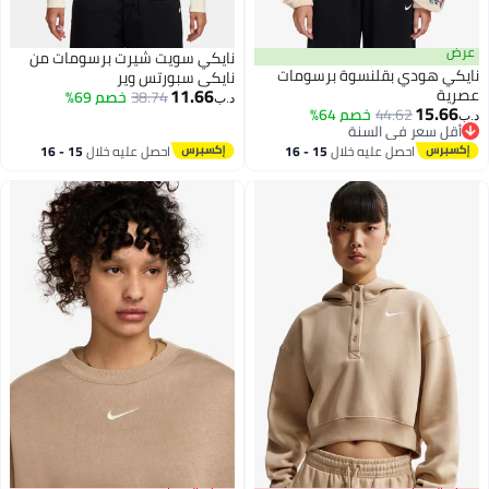
عرض
نايكي سويت شيرت برسومات من
نايكي هودي بقلنسوة برسومات
نايكي سبورتس وير
11.66
عصرية
38.74
خصم 69%
د.ب‏
15.66
44.62
خصم 64%
د.ب‏
2
أقل سعر في السنة
أقل سعر في السنة
احصل عليه خلال
15 - 16
احصل عليه خلال
15 - 16
اغسطس
اغسطس