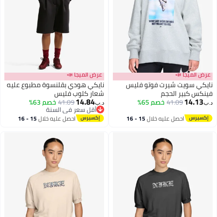
عرض الميجا 📣
عرض الميجا 📣
نايكي سويت شيرت فوتو فليس
نايكي هودي بقلنسوة مطبوع عليه
فينكس كبير الحجم
شعار كلوب فليس
14.84
14.13
41.09
خصم 65%
41.09
خصم 63%
د.ب‏
د.ب‏
2
2
أقل سعر في السنة
أقل سعر في السنة
احصل عليه خلال
15 - 16
احصل عليه خلال
15 - 16
اغسطس
اغسطس