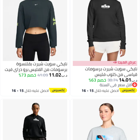
عرض الميجا 📣
نايكي سويت شيرت بقلنسوة
نايكي سويت شيرت برسومات
برسومات من الفليس برو دراي فيت
11.02
قياسي من كلوب فليس
41.09
خصم 73%
د.ب‏
14.01
38.74
خصم 63%
د.ب‏
أقل سعر في السنة
أقل سعر في السنة
احصل عليه خلال
15 - 16
احصل عليه خلال
15 - 16
اغسطس
اغسطس