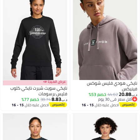
عرض الميجا 📣
نايكي هودي فليس شوكس
نايكي سويت شيرت نايكي كلوب
فينيكس
20.88
فليس برسومات
44.62
خصم 53%
د.ب‏
8.83
أقل سعر في 30 يوم
38.74
خصم 77%
د.ب‏
2
أقل سعر في 30 يوم
احصل عليه خلال
15 - 16
احصل عليه خلال
15 - 16
اغسطس
اغسطس