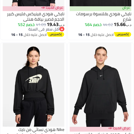
عرض
عرض الميجا 📣
نايكي هودي بقلنسوة برسومات
نايكي هودي فينيكس فليس كبير
شارع
الحجم قصير بياقة هنلي
19.43
15.66
44.62
خصم 64%
41.09
خصم 52%
د.ب‏
د.ب‏
3
2
أقل سعر في السنة
أقل سعر في السنة
احصل عليه خلال
15 - 16
احصل عليه خلال
15 - 16
اغسطس
اغسطس
عرض الميجا 📣
Nike هودي نسائي من نايك