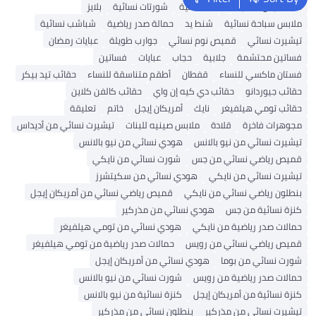
شنط جيس نسائية
شنط نسائية
شورتات نسائية
بلايز
ملابس سباحة نسائية
شنط يد
حمالة صدر رياضية
شباشب نسائية
تيشيرت نسائي
قميص نوم نسائي
جوارب طويلة
عبايات رمضان
فساتين محتشمة
جلابية
حجاب
عبايات
فساتين
فستان ماكسي للنساء
قفطان
أطقم متناسقة للنساء
حقائب تيد بيكر
حقائب جيوردانو
حقائب دي كيه إن واي
حقائب كالفن كلاين
حقائب تومي هيلفيغر
نايك
أمريكان إيجل
خاتم
تعليقة
مجوهرات فاخرة
قلادة
ملابس صينيه للبنات
تيشيرت نسائي من أديداس
تيشيرت نسائي من نيو بالانس
هودي نسائي من نيو بالانس
قميص رياضي نسائي من جس
شورت نسائي من نايكي
تيشيرت نسائي من نايكي
هودي نسائي من سكيتشرز
بنطلون رياضي نسائي من نايكي
قميص رياضي نسائي من أمريكان إيجل
كنزة نسائية من جس
هودي نسائي من مذركير
حمالات صدر رياضية من نايكي
هودي نسائي من تومي هيلفيغر
قميص رياضي نسائي من رويس
حمالات صدر رياضية من تومي هيلفيغر
شورت نسائي من بوما
هودي نسائي من أمريكان إيجل
حمالات صدر رياضية من رويس
شورت نسائي من نيو بالانس
كنزة نسائية من أمريكان إيجل
كنزة نسائية من نيو بالانس
تيشيرت نسائي من مذركير
بنطلون نسائي من مذركير