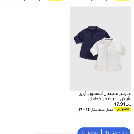
اغسطس
اغسطس
مذركير قميصان أكسفورد أزرق
وأبيض - عبوة من قطعتين
17.91
د.ب‏
احصل عليه خلال
16 - 17
اغسطس
Popular Searches
Filter
Sort By