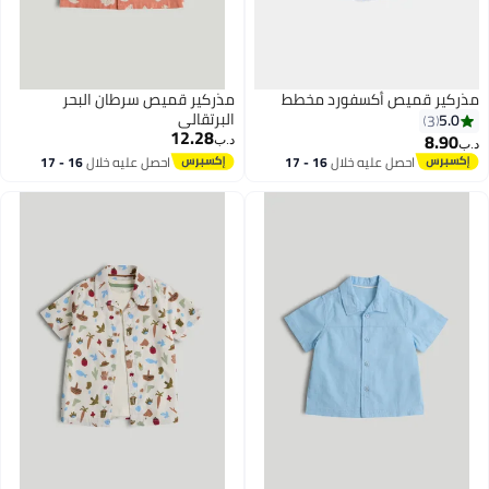
مذركير قميص أكسفورد مخطط
مذركير قميص سرطان البحر
البرتقالي
5.0
3
12.28
8.90
د.ب‏
د.ب‏
احصل عليه خلال
16 - 17
احصل عليه خلال
16 - 17
اغسطس
اغسطس