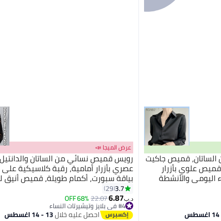
عرض الميجا 📣
الساتان، قميص جاكيت
رويس قميص نسائي من الساتان والدانتيل
قميص علوي بأزرار
ء اليومي والأنشطة
بياقة سبورت، أكمام طويلة، قميص أنيق لل
المكتب والمناسبات المسائية والمناسبات ا
3.7
29
الأسود
6.87
68% OFF
22.07
د.ب‏
#4 في بلايز وتيشيرتات النساء
أقل سعر في 7 يوم
احصل عليه خلال
13 - 14 اغسطس
#4 في بلايز وتيشيرتات النساء