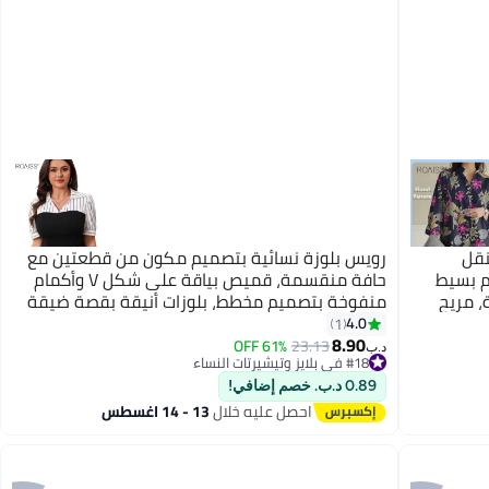
نقل
رويس بلوزة نسائية بتصميم مكون من قطعتين مع
م بسيط
حافة منقسمة، قميص بياقة على شكل V وأكمام
 مريح
منفوخة بتصميم مخطط، بلوزات أنيقة بقصة ضيقة
للسيدات، مناسبة للمكتب والمواعيد والارتداء
4.0
1
اليومي
8.90
61% OFF
23.13
د.ب‏
#18 في بلايز وتيشيرتات النساء
#18 في بلايز وتيشيرتات النساء
0.89 د.ب. خصم إضافي!
احصل عليه خلال
13 - 14 اغسطس