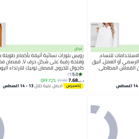
عرض
ستخدامات للنساء،
رويس بلوزات نسائية أنيقة بأكمام طويلة م
رسمي أو العمل، أنيق
وفتحة رقبة على شكل حرف V
ن القماش المطاطي
كاجوال للخروج، قمصان تونيك للارتداء اليو
رتداء اليومي في المكتب
ربيعي مجوف للنساء باللون الأبيض
5.0
1
7.68
72% OFF
27.87
د.ب‏
احصل عليه خلال
13 - 14 اغسطس