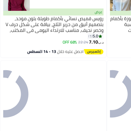
عرض
زة بأكمام
رويس قميص نسائي بأكمام طويلة بلون موحد،
سبة
بتصميم أنيق من حرير الثلج، بياقة على شكل حرف V
ت
وخصر نحيف، مناسب للارتداء اليومي في المكتب،
بلون عنابي.
5.0
1
7.10
68% OFF
22.24
د.ب‏
احصل عليه خلال
13 - 14 اغسطس