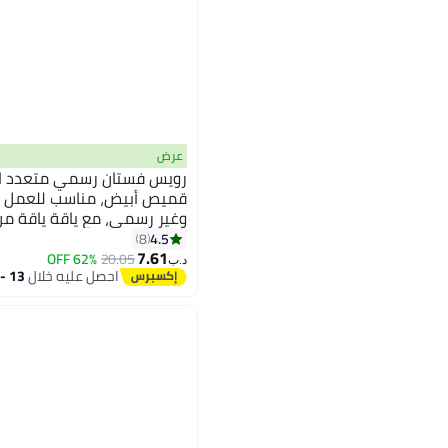
عرض
رويس فستان رسمي متعدد الا
قميص أبيض، مناسب للعمل ال
وغير رسمي، مع ياقة ياقة م
المقاوم للتجاعيد، وأزرار للا
4.5
8
7.61
62% OFF
20.05
د.ب‏
احصل عليه خلال
13 - 14 اغسطس