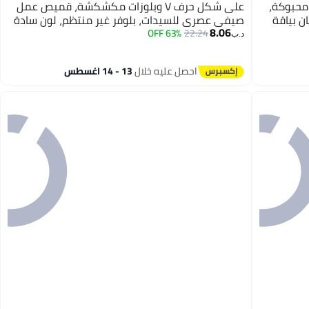
محبوكة،
على شكل حرف V وبلوزات مكشكشة، قميص عمل
صان بياقة
صيفي عصري للسيدات، بلوفر غير منتظم، لون سادة
8.06
أبيض
63% OFF
22.24
د.ب‏
احصل عليه خلال
13 - 14 اغسطس