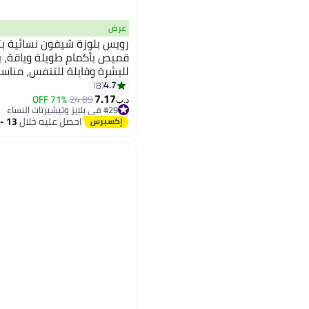
عرض
رويس بلوزة شيفون نسائية 
قميص بأكمام طويلة وياقة، ب
للبشرة وقابلة للتنفس، مناسب
4.7
8
7.17
71% OFF
24.89
د.ب‏
#29 في بلايز وتيشيرتات النساء
أقل سعر في 30 يوم
احصل عليه خلال
13 - 14 اغسطس
#29 في بلايز وتيشيرتات النساء