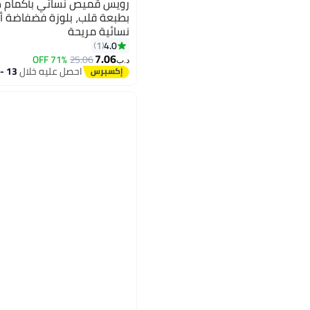
رويس قميص نسائي بأكمام 
بطبعة قلب، بلوزة فضفاضة أنيق
نسائية مريحة
4.0
1
7.06
71% OFF
25.06
د.ب‏
احصل عليه خلال
13 - 14 اغسطس