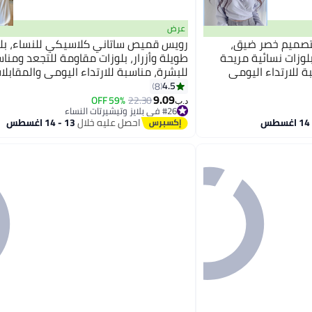
عرض
بتصميم خصر ضيق،
رويس قميص ساتاني كلاسيكي للنساء، بلو
لوزات نسائية مريحة
طويلة وأزرار، بلوزات مقاومة للتجعد ومنا
ة للارتداء اليومي
للبشرة، مناسبة للارتداء اليومي والمقابلا
والاجتماعات أو أي مناسبة
4.5
8
9.09
59% OFF
22.30
د.ب‏
#26 في بلايز وتيشيرتات النساء
أقل سعر في 30 يوم
احصل عليه خلال
13 - 14 اغسطس
#26 في بلايز وتيشيرتات النساء