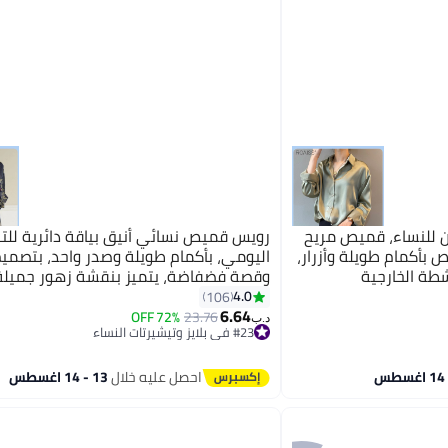
 للنساء، قميص مريح
رويس قميص نسائي أنيق بياقة دائرية للت
بأكمام طويلة وأزرار،
اليومي، بأكمام طويلة وصدر واحد، بتصمي
شطة الخارجية
وقصة فضفاضة، يتميز بنقشة زهور جميلة،
وجيد التهوية
4.0
106
6.64
72% OFF
23.76
د.ب‏
#23 في بلايز وتيشيرتات النساء
#23 في بلايز وتيشيرتات النساء
احصل عليه خلال
13 - 14 اغسطس