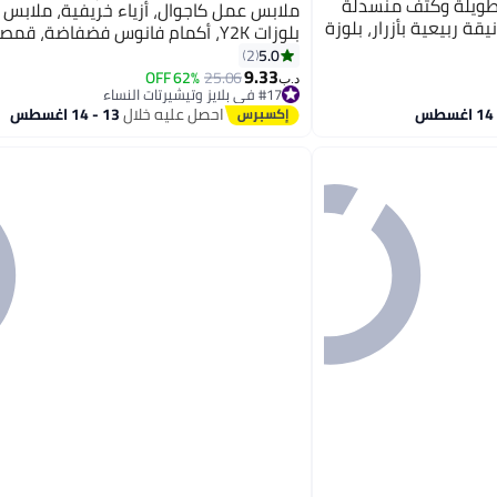
طويلة وكتف منسدلة
ملابس عمل كاجوال، أزياء خريفية، ملابس 
ة ربيعية بأزرار، بلوزة
بلوزات Y2K، أكمام فانوس فضفاضة، قم
دائرية للسيدات
5.0
2
9.33
62% OFF
25.06
د.ب‏
#17 في بلايز وتيشيرتات النساء
#17 في بلايز وتيشيرتات النساء
احصل عليه خلال
13 - 14 اغسطس