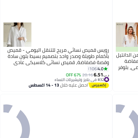
رويس قميص نسائي مريح للتنقل اليومي - قميص
ن الدانتيل
بأكمام طويلة وصدر واحد بتصميم بسيط بلون سادة
، قمصان فضفاضة
وقصة فضفاضة، قميص نسائي كلاسيكي عادي
مي، بلوفر
4.0
106
6.51
67% OFF
20.16
د.ب‏
#32 في بلايز وتيشيرتات النساء
أقل سعر في 7 يوم
احصل عليه خلال
13 - 14 اغسطس
#32 في بلايز وتيشيرتات النساء