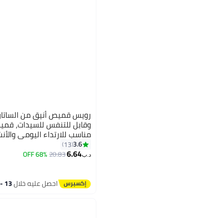
رويس قميص أنيق من الساتان
وقابل للتنفس للسيدات، قميص 
مناسب للارتداء اليومي والأن
3.6
13
6.64
68% OFF
20.83
د.ب‏
احصل عليه خلال
13 - 14 اغسطس