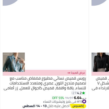
عرض الميجا 📣
، قميص
رويس قميص نسائي مطبوع فضفاض مناسب مع
عصري بأزرار أمامية، رقبة كلاسيكية على شكل V
تصميم متدرج اللون، عصري ومتعدد الاستخدامات
ارتداء في
للنساء، ياقة واقفة، قميص كاجوال للعمل، زر أمامي
لخاصة،
مع جيوب، مريح وناعم، للارتداء اليومي للسيدات
4.2
27
6.64
55% OFF
14.97
د.ب‏
#15 في بلايز وتيشيرتات النساء
#15 في بلايز وتيشيرتات النساء
احصل عليه خلال
13 - 14 اغسطس