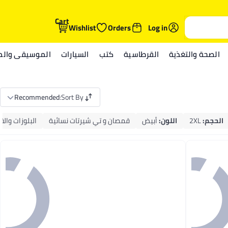
Cart
Wishlist
Orders
Log in
الصحة والتغذية
القرطاسية
كتب
السيارات
الموسيقى والمي
Recommended
:
Sort By
الحجم
:
2XL
اللون
:
أبيض
قمصان و تي شيرتات نسائية
البلوزات والق