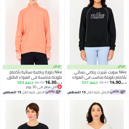
عرض
Ni سويت شيرت رياضي نسائي
Nike بلوزة رياضية نسائية بأكمام
 طويلة مناسب في الهواء
طويلة مناسبة في الهواء الطلق،
16.30
14
 أسود
35.11
خصم 57%
خوخ
44.15
خصم 63%
د.ب‏
أقل سعر في 30 يوم
أقل سعر في 30 يوم
احصل عليه خلال
15 اغسطس
احصل عليه خلال
15 اغسطس