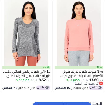
عرض
Ni سويت شيرت تدريب طويل
Nike تي شيرت رياضي نسائي بأكمام
 للنساء بتقنية دري-فيت،
طويلة مناسب في الهواء الطلق،
8.52
13
ديم
32.32
خصم 57%
رمادي
37.28
خصم 77%
د.ب‏
سعر في السنة
سعر في السنة
احصل عليه خلال
15 اغسطس
احصل عليه خلال
15 اغسطس
 الشائع