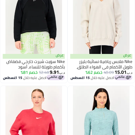
عرض
N ملابس رياضية نسائية بليزر
Nike سويت شيرت خارجي فضفاض
لأكمام في الهواء الطلق،
بأكمام طويلة للنساء، أسود
9.91
15
اتح
40.09
خصم 62%
52.48
خصم 81%
د.ب‏
احصل عليه خلال
15 اغسطس
احصل عليه خلال
15 اغسطس