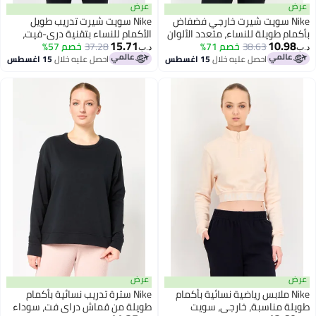
عرض
Ni سويت شيرت خارجي فضفاض
Nike سويت شيرت تدريب طويل
طويلة للنساء، متعدد الألوان
الأكمام للنساء بتقنية دري-فيت،
15.71
10
38.63
خصم 71%
بورغندي
37.28
خصم 57%
د.ب‏
احصل عليه خلال
15 اغسطس
احصل عليه خلال
15 اغسطس
عرض
N ملابس رياضية نسائية بأكمام
Nike سترة تدريب نسائية بأكمام
مناسبة، خارجي، سويت
طويلة من قماش دراي فت، سوداء