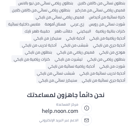
ن نسائي من كالفن كلاين
بنطلون رياضي نسائي من نيو بالانس
 رياضي نسائي من مذركير
بنطلون رياضي نسائي من كالفن كلاين
نسائية من أديداس
قميص رياضي نسائي من نايكي
 نسائي من رويس
زي عربي
فستان أمومة
ملابس داخلية نسائية
 بناتية رياضية
البيكيني
حقائب ظهر
حقيبة ظهر نايك
 رياضية من نايكي
أحذية نايكي
سنيكرز من نايكي
 جري من نايكي
شبشب من نايكي
أحذية تدريب من نايكي
 من نايكي
قميص رياضي من نايكي
بنطلون من نايكي
ن رياضي من نايكي
تيشيرت من نايكي
كنزات رياضية من نايكي
 من نايكي
أحذية رياضية نسائية من نايكي
 تدريب نسائية من نايكي
شبشب نسائي من نايكي
 جري نسائية من نايكي
سنيكرز نسائي من نايكي
نحن دائماً جاهزون لمساعدتك
مركز المساعدة
help.noon.com
الدعم عبر البريد الإلكتروني