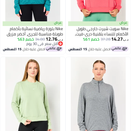
عرض
Ni سويت شيرت خارجي طويل
Nike بلوزة رياضية نسائية بأكمام
 للنساء بتقنية دري-فيت،
طويلة مناسبة للجري، أخضر مزرق
12.76
14
اكن
37.28
خصم 61%
34.80
خصم 63%
د.ب‏
أقل سعر في 30 يوم
أقل سعر في 30 يوم
احصل عليه خلال
15 اغسطس
احصل عليه خلال
15 اغسطس