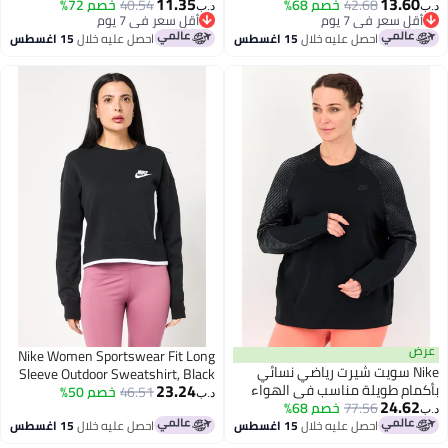
11.35
13
 خوخي
42.68
خصم 68%
40.54
خصم 72%
د.ب‏
عر في 7 يوم
أقل سعر في 7 يوم
عر في 7 يوم
أقل سعر في 7 يوم
احصل عليه خلال
15 اغسطس
احصل عليه خلال
15 اغسطس
Nike Women Sportswear Fit Long
Ni سويت شيرت رياضي نسائي
Sleeve Outdoor Sweatshirt, Black
23.24
 طويلة مناسب في الهواء
46.51
خصم 50%
د.ب‏
24
 أسود
77.56
خصم 68%
احصل عليه خلال
15 اغسطس
احصل عليه خلال
15 اغسطس