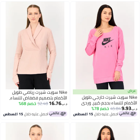
Nike سويت شيرت رياضي طويل
Ni سويت شيرت خارجي طويل
الأكمام بتصميم فضفاض للنساء،
16.76
 للنساء بحجم كبير، وردي
وردي
52.48
خصم 68%
د.ب‏
9
45.84
خصم 78%
احصل عليه خلال
15 اغسطس
احصل عليه خلال
15 اغسطس