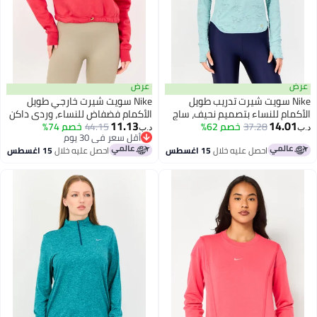
عرض
Ni سويت شيرت تدريب طويل
Nike سويت شيرت خارجي طويل
م للنساء بتصميم نحيف، ساج
الأكمام فضفاض للنساء، وردي داكن
11.13
14
37.28
خصم 62%
44.15
خصم 74%
د.ب‏
أقل سعر في 30 يوم
أقل سعر في 30 يوم
احصل عليه خلال
15 اغسطس
احصل عليه خلال
15 اغسطس