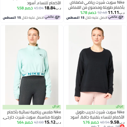
Ni سويت شيرت رياضي فضفاض
الأكمام للنساء، أسود
18.84
 طويلة ومصنوع من القماش
45.84
خصم 58%
د.ب‏
11
52.48
 للنساء، رمادي
خصم 78%
احصل عليه خلال
15 اغسطس
احصل عليه خلال
15 اغسطس
عرض
Ni سويت شيرت تدريب طويل
Nike ملابس رياضية نسائية بأكمام
 للنساء بتقنية جافة، أسود
طويلة مناسبة، سويت شيرت خارجي،
15.12
9
40.54
خصم 76%
أخضر نعناعي
42.68
خصم 64%
د.ب‏
عر في 7 يوم