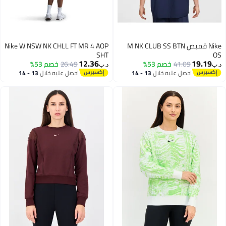
Nike قميص M NK CLUB SS BTN
Nike W NSW NK CHLL FT MR 4 AOP
SHT
12.36
19
41.09
خصم 53%
26.49
خصم 53%
د.ب‏
احصل عليه خلال
13 - 14
احصل عليه خلال
13 - 14
اغسطس
اغسطس