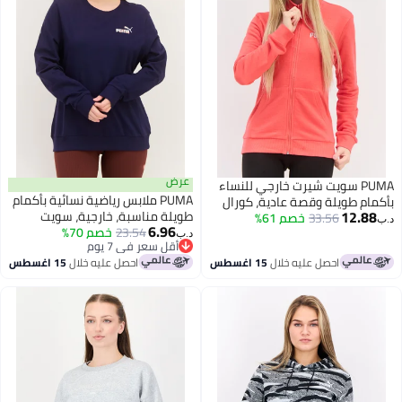
عرض
PUMA سويت شيرت خارجي للنساء
PUMA ملابس رياضية نسائية بأكمام
م طويلة وقصة عادية، كورال
12.
طويلة مناسبة، خارجية، سويت
33.56
خصم 61%
6.96
شيرت، كحلي
23.54
خصم 70%
د.ب‏
أقل سعر في 7 يوم
أقل سعر في 7 يوم
احصل عليه خلال
15 اغسطس
احصل عليه خلال
15 اغسطس