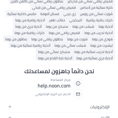
ص رياضي نسائي من مذركير
بنطلون رياضي نسائي من كالفن كلاين
 نسائية من أديداس
قميص رياضي نسائي من نايكي
ت نسائي من رويس
زي عربي
فستان أمومة
ملابس داخلية نسائية
ت بناتية رياضية
البيكيني
حقائب ظهر
أحذية رياضية من بوما
ة بوما
شبشب من بوما
سنيكرز من بوما
أحذية جري من بوما
ة تدريب من بوما
قميص رياضي من بوما
كنزات رياضية من بوما
ي من بوما
شورت من بوما
بنطلون رياضي من بوما
بنطلون من بوما
يرت من بوما
شبشب نسائي من بوما
أحذية رياضية نسائية من بوما
ة تدريب نسائية من بوما
سنيكرز نسائي من بوما
ة جري نسائية من بوما
أحذية كرة القدم من بوما
نحن دائماً جاهزون لمساعدتك
مركز المساعدة
help.noon.com
الدعم عبر البريد الإلكتروني
لإلكترونيات
جوالات
أزياء