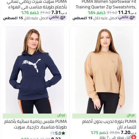
PUMA Women Sportswea
PUMA سويت شيرت رياضي نسائي
Training Quarter Zip Sweatsh
بأكمام طويلة مناسب في الهواء
7.31
11.
Eucal
31.42
خصم 64%
الطلق، أخضر
31.42
خصم 76%
د.ب‏
احصل عليه خلال
15 اغسطس
احصل عليه خلال
15 اغسطس
عرض
PUMA بلوزة تدريب بدون أكمام
PUMA ملابس رياضية نسائية بأكمام
، تان
طويلة مناسبة، خارجية، سويت
7.
29.84
خصم 75%
شيرت، كحلي
5.0
1
 سعر في 7 يوم