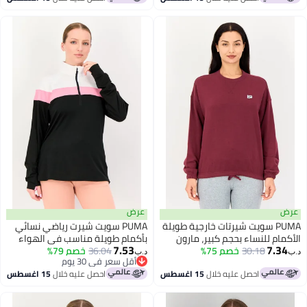
عرض
PUMA سويت شيرتات خارجية طويلة
PUMA سويت شيرت رياضي نسائي
ام للنساء بحجم كبير، مارون
بأكمام طويلة مناسب في الهواء
7.53
7.
30.18
خصم 75%
36.04
الطلق، متعدد الألوان
خصم 79%
د.ب‏
أقل سعر في 30 يوم
أقل سعر في 30 يوم
احصل عليه خلال
15 اغسطس
احصل عليه خلال
15 اغسطس