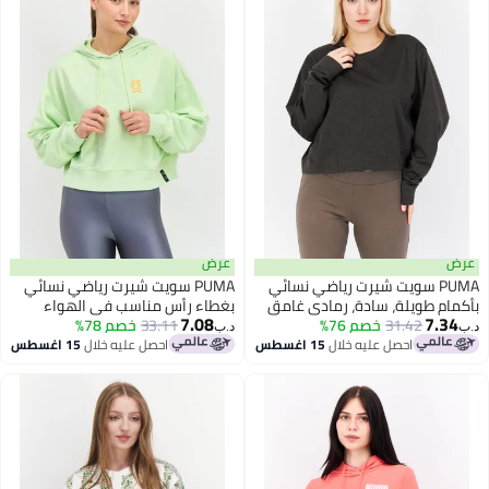
عرض
PUMA سويت شيرت رياضي نسائي
PUMA سويت شيرت رياضي نسائي
م طويلة، سادة، رمادي غامق
بغطاء رأس مناسب في الهواء
7.08
7.
31.42
خصم 76%
33.11
الطلق، أخضر ليموني
خصم 78%
د.ب‏
احصل عليه خلال
15 اغسطس
احصل عليه خلال
15 اغسطس