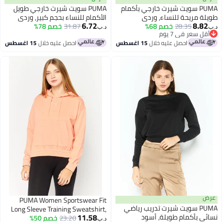
PUMA سويت شيرت خارجي بأكمام
PUMA سويت شيرت خارجي طويل
 مريحة للنساء، وردي
الأكمام للنساء بحجم كبير، وردي
6.72
8.
28.35
خصم 68%
31.87
خصم 78%
د.ب‏
 سعر في 7 يوم
 سعر في 7 يوم
احصل عليه خلال
15 اغسطس
احصل عليه خلال
15 اغسطس
PUMA Women Sportswear Fit
PUMA سويت شيرت تدريب رياضي
Long Sleeve Training Sweatshirt,
11.58
 بأكمام طويلة، أسود
Peach
23.20
خصم 50%
د.ب‏