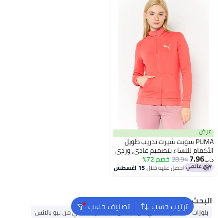
PUMA سويت شيرت تدريب طويل
ام للنساء بتصميم عادي، وردي
7.
28.94
خصم 72%
احصل عليه خلال
15 اغسطس
ث الشائع
ترتيب حسب
تصنيف حسب
ات
تيشيرت نسائي من أديداس
تيشيرت نسائي من نيو بالانس