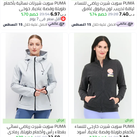
PUMA سويت شيرت رياضي للنساء،
PUMA سويت شيرتات نسائية بأكمام
 تدريب، لون برقوق غامق
طويلة وقصة عادية، خوخي
6.97
7.
29.28
خصم 74%
23.54
خصم 70%
د.ب‏
أقل سعر في 7 يوم
أقل سعر في 7 يوم
احصل عليه خلال
15 اغسطس
احصل عليه خلال
15 اغسطس
عرض
PUMA سويت شيرت خارجي للنساء
PUMA سويت شيرت رياضي نسائي
م طويلة وقصة عادية، أسود
بغطاء رأس وأكمام طويلة، رمادي
22.50
7.