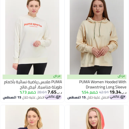
عرض
PUMA Women Hooded 
PUMA ملابس رياضية نسائية بأكمام
Drawstring Long S
طويلة مناسبة، أبيض فاتح
7.65
19.
42.91
Sweatshirt, 
خصم 54%
28.61
خصم 73%
د.ب‏
احصل عليه خلال
15 اغسطس
احصل عليه خلال
15 اغسطس