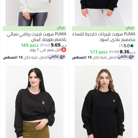
عرض
PUMA سويت شيرتات خارجية للنساء
PUMA سويت شيرت رياضي نسائي
م عادي، أسود
بأكمام طويلة، أبيض
9.69
31.42
خصم 69%
5
1
د.ب‏
أقل سعر في 7 يوم
8.
31.08
خصم 73%
أقل سعر في 7 يوم
احصل عليه خلال
15 اغسطس
احصل عليه خلال
15 اغسطس