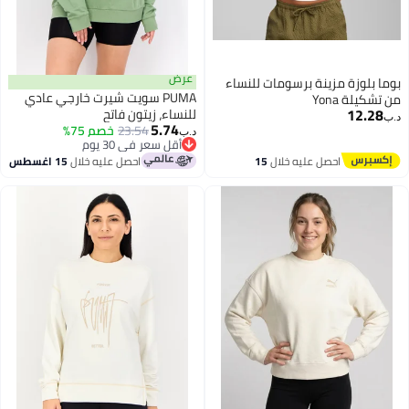
عرض
بلوزة مزينة برسومات للنساء
PUMA سويت شيرت خارجي عادي
يلة Yona
12.
للنساء، زيتون فاتح
5.74
23.54
أقل سعر في 30 يوم
خصم 75%
د.ب‏
باقي 1 وحدات في المخزون
أقل سعر في 30 يوم
احصل عليه خلال
15
احصل عليه خلال
15 اغسطس
اغسطس