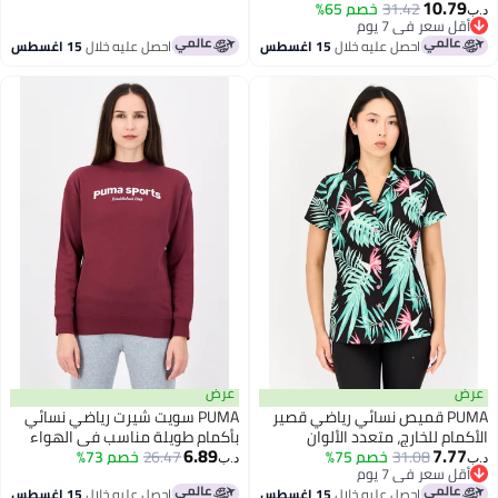
10.
31.42
خصم 65%
 سعر في 7 يوم
 سعر في 7 يوم
احصل عليه خلال
15 اغسطس
احصل عليه خلال
15 اغسطس
عرض
PUMA قميص نسائي رياضي قصير
PUMA سويت شيرت رياضي نسائي
م للخارج، متعدد الألوان
بأكمام طويلة مناسب في الهواء
6.89
7.
31.08
خصم 75%
الطلق، مارون
26.47
خصم 73%
د.ب‏
 سعر في 7 يوم
 سعر في 7 يوم
احصل عليه خلال
15 اغسطس
احصل عليه خلال
15 اغسطس