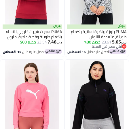
عرض
PUMA بلوزة رياضية نسائية بأكمام
PUMA سويت شيرت خارجي للنساء
، متعددة الألوان
بأكمام طويلة وقصة عادية، مارون
7.46
5.
28.61
خصم 80%
23.54
خصم 68%
د.ب‏
ل سعر في السنة
ل سعر في السنة
احصل عليه خلال
15 اغسطس
احصل عليه خلال
15 اغسطس