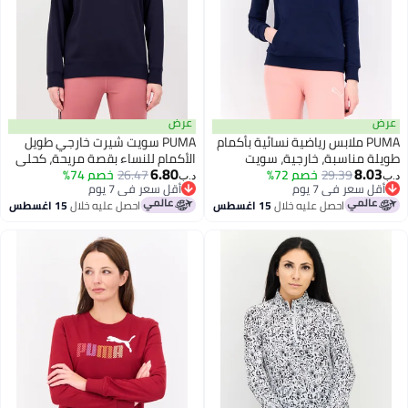
عرض
PUMA ملابس رياضية نسائية بأكمام
PUMA سويت شيرت خارجي طويل
 مناسبة، خارجية، سويت
الأكمام للنساء بقصة مريحة، كحلي
6.80
8.
، كحلي
29.39
خصم 72%
داكن
26.47
خصم 74%
د.ب‏
 سعر في 7 يوم
أقل سعر في 7 يوم
 سعر في 7 يوم
أقل سعر في 7 يوم
احصل عليه خلال
15 اغسطس
احصل عليه خلال
15 اغسطس