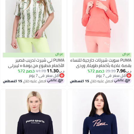
عرض
PUMA سويت شيرتات خارجية للنساء
PUMA تي شيرت تدريب قصير
عادية بأكمام طويلة، وردي
الأكمام مطبوع من بومة x ليبرتي
11.30
7.
29.39
خصم 72%
41.78
للنساء، متعدد الألوان
خصم 72%
د.ب‏
 سعر في 7 يوم
أقل سعر في 7 يوم
 سعر في 7 يوم
أقل سعر في 7 يوم
احصل عليه خلال
15 اغسطس
احصل عليه خلال
15 اغسطس