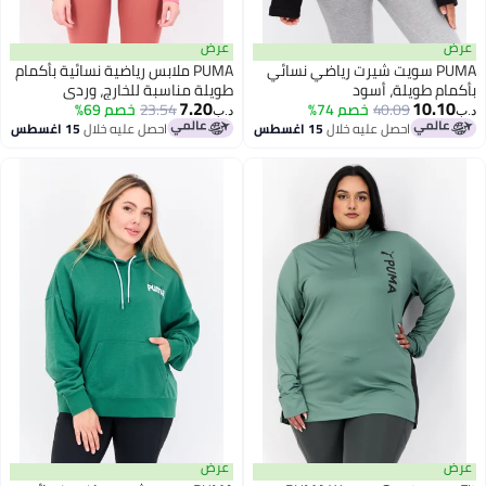
عرض
PUMA سويت شيرت رياضي نسائي
PUMA ملابس رياضية نسائية بأكمام
م طويلة، أسود
طويلة مناسبة للخارج، وردي
7.20
10.
40.09
خصم 74%
23.54
خصم 69%
د.ب‏
احصل عليه خلال
15 اغسطس
احصل عليه خلال
15 اغسطس
عرض