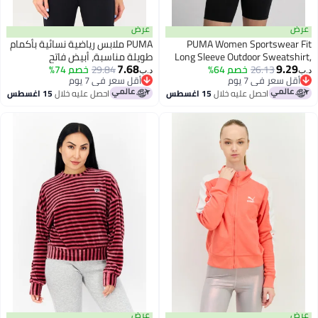
عرض
PUMA Women Sportswea
PUMA ملابس رياضية نسائية بأكمام
Long Sleeve Outdoor Sweats
طويلة مناسبة، أبيض فاتح
7.68
9.
C
26.13
خصم 64%
29.84
خصم 74%
د.ب‏
 سعر في 7 يوم
أقل سعر في 7 يوم
 سعر في 7 يوم
أقل سعر في 7 يوم
احصل عليه خلال
15 اغسطس
احصل عليه خلال
15 اغسطس
عرض