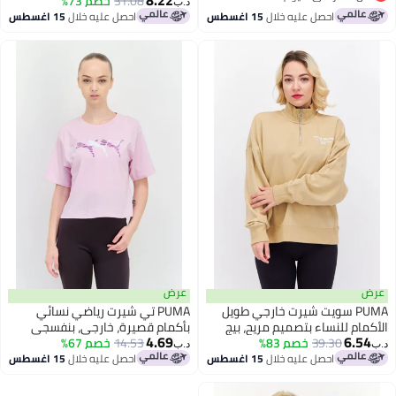
8.22
31.08
خصم 73%
د.ب‏
 سعر في 7 يوم
احصل عليه خلال
15 اغسطس
احصل عليه خلال
15 اغسطس
عرض
PUMA سويت شيرت خارجي طويل
PUMA تي شيرت رياضي نسائي
ام للنساء بتصميم مريح، بيج
بأكمام قصيرة، خارجي، بنفسجي
4.69
6.
39.30
خصم 83%
فاتح
14.53
خصم 67%
د.ب‏
احصل عليه خلال
15 اغسطس
احصل عليه خلال
15 اغسطس