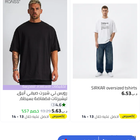
تخفيضات الاستعداد للمدرسة
SIRKAR oversized tshirts
6.53
رويس تي شيرت صيفي أنيق،
د.ب‏
تيشيرتات فضفاضة بسيطة،
تيشيرتات كلاسيكية قصيرة الأكمام،
4.6
3
تيشيرتات ناعمة ومريحة، مناسبة
5.63
13.29
خصم 57%
د.ب‏
للارتداء اليومي أو أي مناسبة
احصل عليه خلال
13 - 14
احصل عليه خلال
13 - 14
اغسطس
اغسطس
البحث الشائع