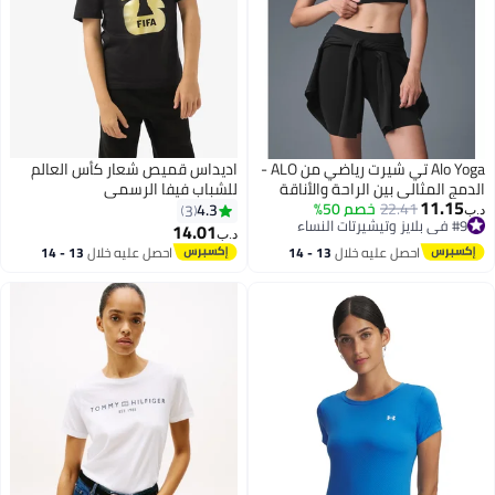
Alo Yoga تي شيرت رياضي من ALO -
اديداس قميص شعار كأس العالم
الدمج المثالي بين الراحة والأناقة
للشباب فيفا الرسمي
11.15
22.41
خصم 50%
4.3
3
د.ب‏
#9 في بلايز وتيشيرتات النساء
14.01
د.ب‏
2
#9 في بلايز وتيشيرتات النساء
احصل عليه خلال
13 - 14
احصل عليه خلال
13 - 14
اغسطس
اغسطس