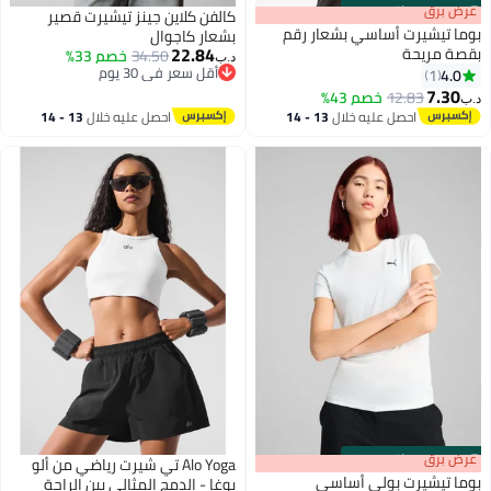
s
00
:
m
عرض برق
00
·
باقي 100%
كالفن كلاين جينز تيشيرت قصير
بوما تيشيرت أساسي بشعار رقم
بشعار كاجوال
22.84
بقصة مريحة
34.50
خصم 33%
د.ب‏
أقل سعر في 30 يوم
4.0
1
2
أقل سعر في 30 يوم
7.30
12.83
خصم 43%
د.ب‏
احصل عليه خلال
13 - 14
احصل عليه خلال
13 - 14
اغسطس
اغسطس
s
00
:
m
عرض برق
00
·
باقي 100%
Alo Yoga تي شيرت رياضي من ألو
بوما تيشيرت بولي أساسي
يوغا - الدمج المثالي بين الراحة