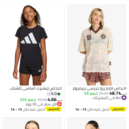
اغسطس
اغسطس
اديداس فارم ريو جيرسي بريميوم
اديداس تيشيرت أساسي للشباب
48.74
54.04
خصم 9%
5.0
3
د.ب‏
#47 في التيشيرتات
4.66
10.48
خصم 55%
د.ب‏
#47 في التيشيرتات
أقل سعر في 30 يوم
أقل سعر في 30 يوم
احصل عليه خلال
13 - 14
احصل عليه خلال
13 - 14
اغسطس
اغسطس