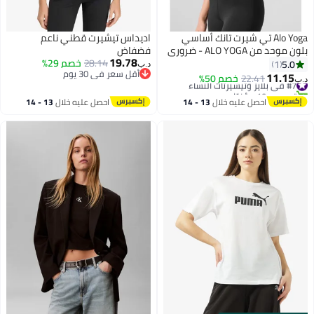
Alo Yoga تي شيرت تانك أساسي
اديداس تيشيرت قطني ناعم
بلون موحد من ALO YOGA - ضروري
فضفاض
19.78
للتنسيق اليومي وملابس خارجية،
28.14
خصم 29%
5.0
1
د.ب‏
أقل سعر في 30 يوم
مريح وقابل للتنفس
11.15
#7 في بلايز وتيشيرتات النساء
22.41
خصم 50%
د.ب‏
4
3
أقل سعر في 30 يوم
تم بيع +10 مؤخرًا
#7 في بلايز وتيشيرتات النساء
احصل عليه خلال
13 - 14
احصل عليه خلال
13 - 14
اغسطس
اغسطس