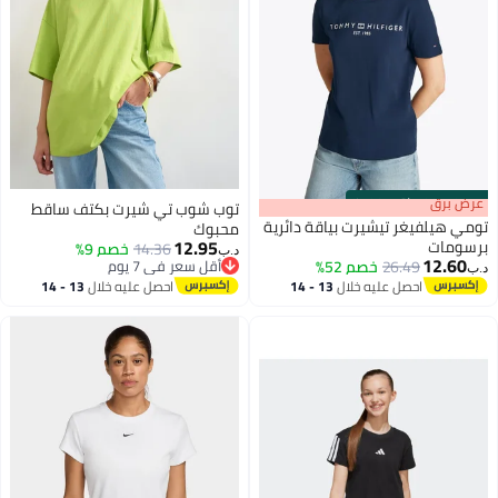
s
00
:
m
عرض برق
00
·
باقي 100%
توب شوب تي شيرت بكتف ساقط
تومي هيلفيغر تيشيرت بياقة دائرية
محبوك
12.95
برسومات
14.36
خصم 9%
د.ب‏
12.60
26.49
خصم 52%
أقل سعر في 7 يوم
د.ب‏
أقل سعر في 7 يوم
احصل عليه خلال
13 - 14
احصل عليه خلال
13 - 14
اغسطس
اغسطس