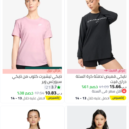
عرض الميجا 📣
s
00
:
m
عرض برق
00
·
باقي 100%
نايكي قميص تدفئة كرة السلة
نايكي تيشيرت كلوب من نايكي
دراي فيت
سبورتس وير
15.66
41.09
خصم 61%
3.7
21
د.ب‏
17
3
أقل سعر في السنة
10.83
17.54
خصم 38%
د.ب‏
أقل سعر في السنة
احصل عليه خلال
13 - 14
احصل عليه خلال
13 - 14
اغسطس
اغسطس