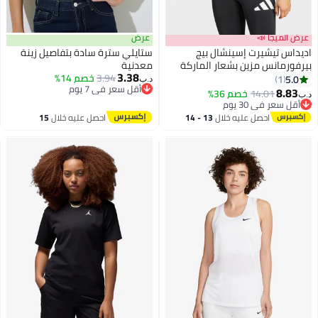
عرض الميجا 📣
عرض
اديداس تيشيرت إسينشال بيج
ستايلي سترة سادة بتفاصيل زينة
بيرفورمانس مزين بشعار الماركة
معدنية
3.38
3.94
خصم 14%
5.0
1
د.ب‏
2
أقل سعر في 7 يوم
8.83
14.01
خصم 36%
د.ب‏
أقل سعر في 7 يوم
أقل سعر في 30 يوم
أقل سعر في 30 يوم
احصل عليه خلال
13 - 14
احصل عليه خلال
15
اغسطس
اغسطس