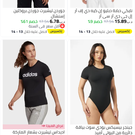
نايكي دبابة دبليو إن كيه دي إف آر
جوردن تيشيرت جوردن بروكلين
إل جي دي آر سي آر
إسنشال
6.78
15.89
17.54
خصم 9%
17.54
خصم 61%
د.ب‏
د.ب‏
أقل سعر في السنة
4
أقل سعر في السنة
احصل عليه خلال
13 - 14
احصل عليه خلال
13 - 14
اغسطس
اغسطس
عرض الميجا 📣
جينجر بيسيكس بودي سوت بياقة
اديداس تيشيرت بشعار الماركة
دائرية من البولي أميد