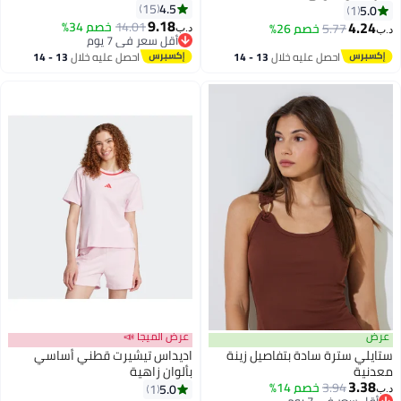
4.5
15
5.0
1
9.18
4.24
14.01
خصم 34%
5.77
خصم 26%
د.ب‏
د.ب‏
أقل سعر في 7 يوم
أقل سعر في 7 يوم
احصل عليه خلال
13 - 14
احصل عليه خلال
13 - 14
اغسطس
اغسطس
عرض
عرض الميجا 📣
ستايلي سترة سادة بتفاصيل زينة
اديداس تيشيرت قطني أساسي
معدنية
بألوان زاهية
3.38
3.94
خصم 14%
5.0
1
د.ب‏
2