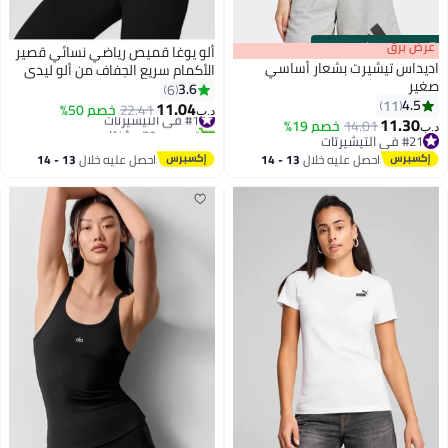
s
00
:
m
عرض برق
00
·
باقي 100%
ألو يوغا قميص رياضي نسائي قصير
اديداس تيشيرت بشعار أساسي
الأكمام سريع الجفاف من ألو ليدي
صغير
3.6
6
4.5
11
11.04
#1 في التيشيرتات
22.41
خصم 50%
د.ب‏
2
4
11.30
14.01
خصم 19%
تم بيع +50 مؤخرًا
د.ب‏
#21 في التيشيرتات
#1 في التيشيرتات
#21 في التيشيرتات
احصل عليه خلال
13 - 14
احصل عليه خلال
13 - 14
اغسطس
اغسطس