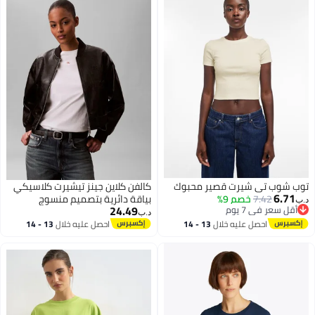
توب شوب تي شيرت قصير محبوك
كالفن كلاين جينز تيشيرت كلاسيكي
6.71
7.42
خصم 9%
بياقة دائرية بتصميم منسوج
د.ب‏
24.49
أقل سعر في 7 يوم
د.ب‏
أقل سعر في 7 يوم
احصل عليه خلال
13 - 14
احصل عليه خلال
13 - 14
اغسطس
اغسطس