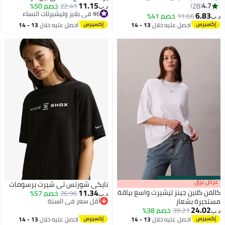
11.15
4.7
28
والأناقة
22.41
خصم 50%
د.ب‏
#6 في بلايز وتيشيرتات النساء
6.83
11.66
خصم 41%
د.ب‏
2
2
#6 في بلايز وتيشيرتات النساء
احصل عليه خلال
13 - 14
احصل عليه خلال
13 - 14
اغسطس
اغسطس
s
00
:
m
عرض برق
00
·
باقي 100%
نايكي شورتس تي شيرت برسومات
11.34
كالفن كلاين جينز تيشيرت واسع بياقة
26.96
خصم 57%
د.ب‏
مستديرة بشعار
أقل سعر في السنة
24.02
أقل سعر في السنة
39.21
خصم 38%
د.ب‏
2
احصل عليه خلال
13 - 14
احصل عليه خلال
13 - 14