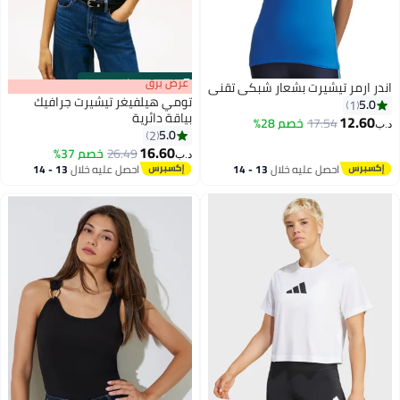
s
00
:
m
عرض برق
00
·
باقي 100%
اندر ارمر تيشيرت بشعار شبكي تقني
تومي هيلفيغر تيشيرت جرافيك
5.0
1
بياقة دائرية
12.60
17.54
خصم 28%
د.ب‏
5.0
2
16.60
26.49
خصم 37%
د.ب‏
احصل عليه خلال
13 - 14
احصل عليه خلال
13 - 14
اغسطس
اغسطس