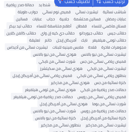
ترتيب حسب
تصنيف حسب
شورتات نسائية
بلايز
ملابس سباحة نسائية
شنط يد
حمالة صدر رياضية
شباشب نسائية
تيشيرت نسائي
قميص نوم نسائي
جوارب طويلة
عبايات رمضان
فساتين محتشمة
جلابية
حجاب
عبايات
فساتين
فستان ماكسي للنساء
قفطان
أطقم متناسقة للنساء
حقائب تيد بيكر
حقائب جيس
حقائب جيوردانو
حقائب دي كيه إن واي
حقائب كالفن كلاين
حقائب تومي هيلفيغر
نايك
أمريكان إيجل
خاتم
تعليقة
مجوهرات فاخرة
قلادة
ملابس صينيه للبنات
تيشيرت نسائي من أديداس
تيشيرت نسائي من نيو بالانس
هودي نسائي من نيو بالانس
قميص رياضي نسائي من جس
شورت نسائي من نايكي
تيشيرت نسائي من نايكي
هودي نسائي من سكيتشرز
بنطلون رياضي نسائي من نايكي
قميص رياضي نسائي من أمريكان إيجل
كنزة نسائية من جس
هودي نسائي من مذركير
حمالات صدر رياضية من نايكي
هودي نسائي من تومي هيلفيغر
قميص رياضي نسائي من رويس
حمالات صدر رياضية من تومي هيلفيغر
شورت نسائي من بوما
هودي نسائي من أمريكان إيجل
حمالات صدر رياضية من رويس
شورت نسائي من نيو بالانس
كنزة نسائية من أمريكان إيجل
كنزة نسائية من نيو بالانس
تيشيرت نسائي من مذركير
بنطلون نسائي من مذركير