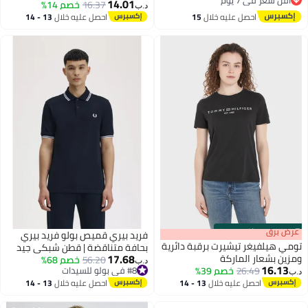
أقل سعر في 7 يوم
14.01
16.37
خصم 14%
د.ب‏
أقل سعر في 7 يوم
احصل عليه خلال
15
احصل عليه خلال
13 - 14
اغسطس
اغسطس
s
00
:
m
عرض برق
00
·
باقي 100%
فريد بيري قميص بولو فريد بيري
تومي هيلفيغر تيشيرت برقبة دائرية
بحافة متناقضة | قطن شبكي جيد
17.68
ومزين بشعار الماركة
56.20
خصم 68%
التهوية للارتداء اليومي بأكمام
د.ب‏
16.13
26.49
خصم 39%
#8 في بولو للسيدات
قصيرة
د.ب‏
4
2
#8 في بولو للسيدات
احصل عليه خلال
13 - 14
احصل عليه خلال
13 - 14
اغسطس
اغسطس