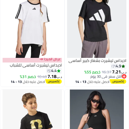
عرض الميجا 📣
اديداس تيشيرت بشعار كبير أساسي
اديداس تيشيرت أساسي للشباب
4.9
7
4.4
5
7.21
16.37
خصم 55%
د.ب‏
7.18
أقل سعر في 30 يوم
10.48
خصم 31%
د.ب‏
2
أقل سعر في 30 يوم
احصل عليه خلال
13 - 14
احصل عليه خلال
13 - 14
اغسطس
اغسطس