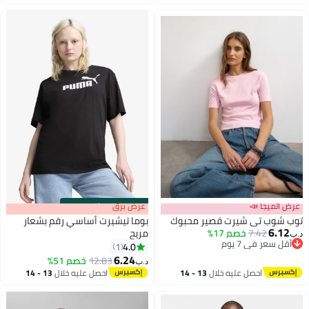
اغسطس
اغسطس
عرض الميجا 📣
s
00
:
m
عرض برق
00
·
باقي 100%
توب شوب تي شيرت قصير محبوك
بوما تيشيرت أساسي رقم بشعار
6.12
7.42
خصم 17%
مريح
د.ب‏
أقل سعر في 7 يوم
4.0
1
أقل سعر في 7 يوم
2
6.24
12.83
خصم 51%
د.ب‏
احصل عليه خلال
13 - 14
احصل عليه خلال
13 - 14
اغسطس
اغسطس