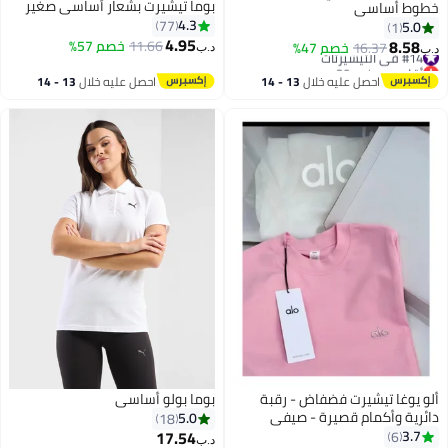
بوما تيشيرت بشعار أساسي صغير
خطوط أساسي
4.3
77
5.0
1
4.95
8.58
11.66
خصم 57%
#14 في التيشيرتات
16.37
خصم 47%
د.ب‏
د.ب‏
2
أقل سعر في 30 يوم
#14 في التيشيرتات
احصل عليه خلال
13 - 14
احصل عليه خلال
13 - 14
اغسطس
اغسطس
ألو يوغا تيشيرت فضفاض - رقبة
بوما بولو أساسي
دائرية وأكمام قصيرة - صيفي
5.0
18
بأكمام قصيرة
17.54
3.7
6
د.ب‏