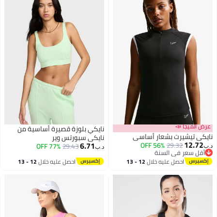
عرض الميجا 📣
نايكي بلوزة قصيرة أساسية من
نايكي تيشيرت بشعار أساسي
نايكي سبورتس وير
12.72
6.71
56% OFF
29.32
77% OFF
29.43
د.ب‏
د.ب‏
أقل سعر في السنة
أقل سعر في السنة
احصل عليه خلال
12 - 13
احصل عليه خلال
12 - 13
اغسطس
اغسطس