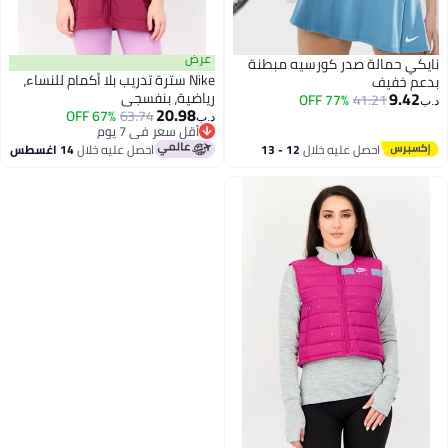
عرض
نايكي حمالة صدر كورسيه مبطنة
Nike سترة تدريب بلا أكمام للنساء،
بدعم خفيف
9.42
رياضية، بنفسجي
77% OFF
41.21
د.ب‏
20.98
67% OFF
63.74
د.ب‏
أقل سعر في 7 يوم
أقل سعر في 7 يوم
احصل عليه خلال
12 - 13
احصل عليه خلال
14 اغسطس
اغسطس