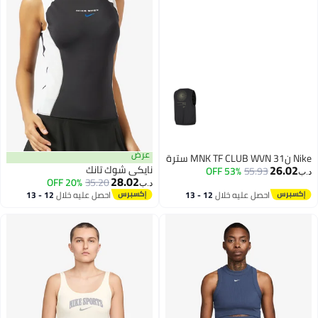
عرض
Nike ن31 MNK TF CLUB WVN سترة
26.02
نايكي شوك تانك
53% OFF
55.93
د.ب‏
28.02
20% OFF
35.20
د.ب‏
احصل عليه خلال
12 - 13
احصل عليه خلال
12 - 13
2
اغسطس
اغسطس