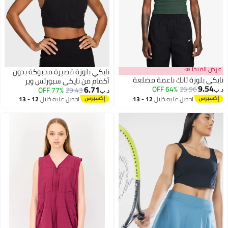
عرض الميجا 📣
نايكي بلوزة قصيرة محبوكة بدون
نايكي بلوزة تانك ناعمة مضلعة
أكمام من نايكي سبورتس وير
9.54
6.71
64% OFF
26.96
77% OFF
29.43
د.ب‏
د.ب‏
احصل عليه خلال
12 - 13
احصل عليه خلال
12 - 13
اغسطس
اغسطس