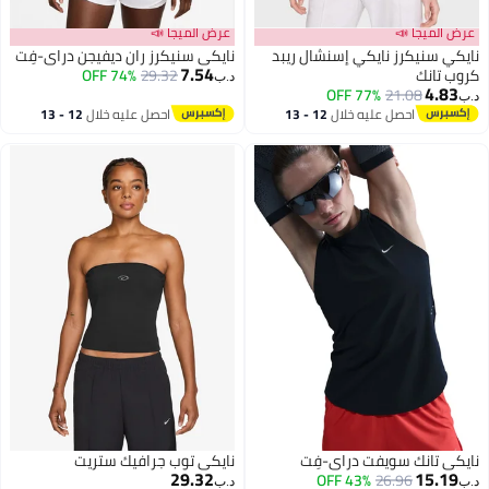
عرض الميجا 📣
عرض الميجا 📣
نايكي سنيكرز نايكي إسنشال ريبد
نايكي سنيكرز ران ديفيجن دراي-فِت
7.54
كروب تانك
29.32
74% OFF
د.ب‏
4.83
77% OFF
21.08
د.ب‏
احصل عليه خلال
12 - 13
احصل عليه خلال
12 - 13
اغسطس
اغسطس
نايكي تانك سويفت دراي-فِت
نايكي توب جرافيك ستريت
29.32
15.19
43% OFF
26.96
د.ب‏
د.ب‏