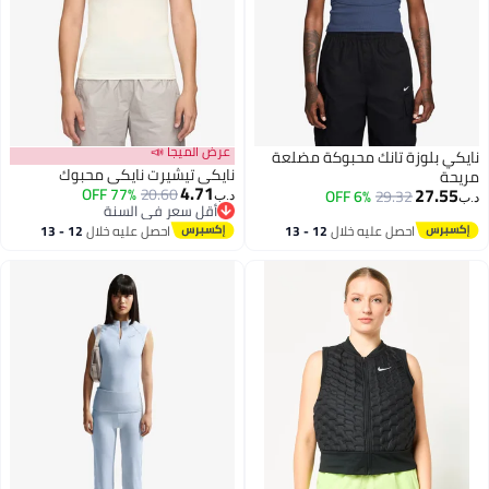
عرض الميجا 📣
نايكي بلوزة تانك محبوكة مضلعة
نايكي تيشيرت نايكي محبوك
مريحة
4.71
27.55
77% OFF
20.60
6% OFF
29.32
د.ب‏
د.ب‏
أقل سعر في السنة
2
أقل سعر في السنة
احصل عليه خلال
12 - 13
احصل عليه خلال
12 - 13
اغسطس
اغسطس