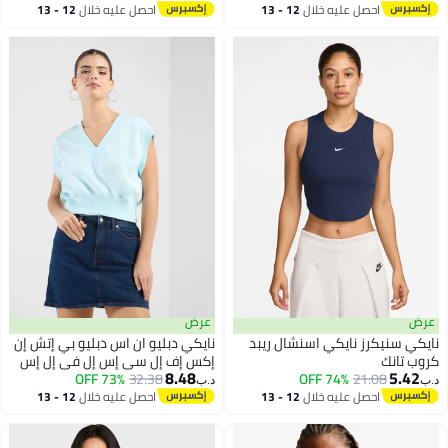
احصل عليه خلال
12 - 13
احصل عليه خلال
12 - 13
اغسطس
اغسطس
عرض
عرض
نايكي سنيكرز نايكي اسنشال ريبد
نايكي دبليو ان اس دبليو بي إتش إن
كروب تانك
إكس إف إل سي إس إل في إل إس
8.48
5.42
21.08
74% OFF
32.38
73% OFF
في إن إي سي كيه سي آر بي
د.ب‏
د.ب‏
احصل عليه خلال
12 - 13
احصل عليه خلال
12 - 13
اغسطس
اغسطس