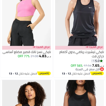
عرض الميجا 📣
عرض الميجا 📣
نايكي تيشيرت رياضي بدون أكمام
نايكي نسز تانك قصير مضلع أساسي
4.83
دراي فت
21.08
77% OFF
د.ب‏
5.0
1
7.65
56% OFF
17.54
د.ب‏
أقل سعر في السنة
أقل سعر في السنة
احصل عليه خلال
12 - 13
احصل عليه خلال
12 - 13
اغسطس
اغسطس