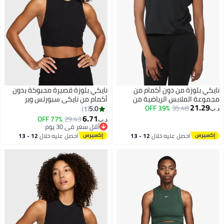
نايكي بلوزة من دون أكمام من
نايكي بلوزة قصيرة محبوكة بدون
مجموعة الملابس الرياضية من
أكمام من نايكي سبورتس وير
21.29
نايكي أسود
35.48
39% OFF
5.0
1
د.ب‏
6.71
77% OFF
29.43
د.ب‏
أقل سعر في 30 يوم
أقل سعر في 30 يوم
احصل عليه خلال
12 - 13
احصل عليه خلال
12 - 13
اغسطس
اغسطس