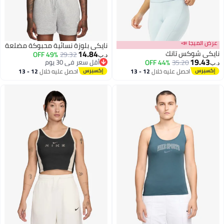
عرض الميجا 📣
نايكي بلوزة نسائية محبوكة مضلعة
14.84
نايكي شوكس تانك
49% OFF
29.32
د.ب‏
19.43
35.20
44% OFF
أقل سعر في 30 يوم
د.ب‏
أقل سعر في 30 يوم
احصل عليه خلال
12 - 13
احصل عليه خلال
12 - 13
2
اغسطس
اغسطس