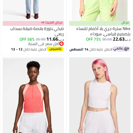
عرض
عرض الميجا 📣
Nike سترة جري بلا أكمام للنساء
نايكي بلوزة بقصة ضيقة بسحاب
بتصميم قياسي، سوداء
ربعي
11.66
22.63
56% OFF
26.96
75% OFF
90.66
د.ب‏
د.ب‏
3
أقل سعر في السنة
أقل سعر في السنة
احصل عليه خلال
14 اغسطس
احصل عليه خلال
12 - 13
اغسطس