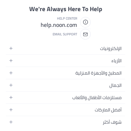
We're Always Here To Help
HELP CENTER
help.noon.com
EMAIL SUPPORT
الإلكترونيات
الجوالات
الأزياء
التابلت
أزياء نسائية
المطبخ والأجهزة المنزلية
اللابتوبات
أزياء رجالية
الحمام
الأجهزة المنزلية
الجمال
أزياء البنات
ديكور البيت
الكاميرات
العطور
أزياء الأولاد
مستلزمات الأطفال والألعاب
المطبخ والسفرة
التلفزيونات
المكياج
الساعات
الحفاضات
أدوات وتحسين المنزل
السماعات
أفضل الماركات
العناية بالشعر
المجوهرات
وسائل تنقل الأطفال
المفارش
ألعاب القيمنق
سامسونج
العناية بالبشرة
شوف أكثر
حقائب نسائية
الرضاعة والتغذية
الأثاث
أبل
منتجات الحمام والجسم
نظارات رجالية