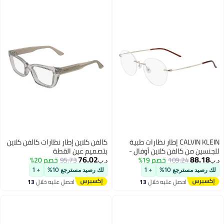
CALVIN KLEIN إطار نظارات طبية
كالفن كلاين إطار نظارات كالفن كلاين
الفن كلاين أوفال -
بتصميم عين القطة
76.02
109.
CK2212
خصم 19%
95.73
خصم 20%
د.ب‏
ع 10%
+ 1
لك رصيد مسترجع 10%
+ 1
حصل عليه خلال
13
احصل عليه خلال
13
غسطس
اغسطس