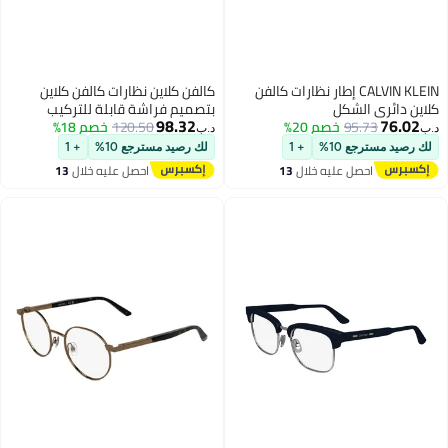
CALVIN KLEIN إطار نظارات كالفن
كالفن كلاين نظارات كالفن كلاين
الشكل
بتصميم فراشة قابلة للتركيب
98.32
95.
خصم 20%
120.50
خصم 18%
د.ب‏
ع 10%
+ 1
لك رصيد مسترجع 10%
+ 1
حصل عليه خلال
13
احصل عليه خلال
13
غسطس
اغسطس