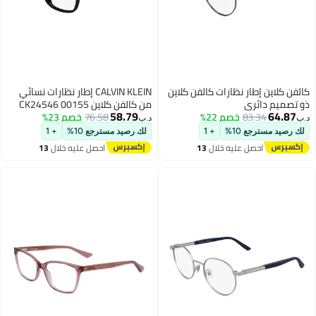
طار نظارات كالفن كلاين
CALVIN KLEIN إطار نظارات نسائي
ئري
من كالفن كلاين CK24546 00155
58.79
83.
خصم 22%
76.58
خصم 23%
د.ب‏
ع 10%
+ 1
لك رصيد مسترجع 10%
+ 1
حصل عليه خلال
13
احصل عليه خلال
13
غسطس
اغسطس