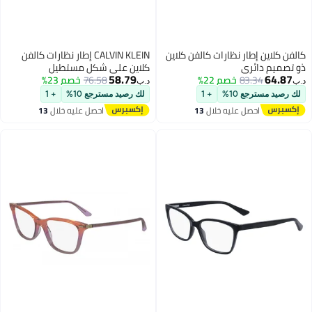
طار نظارات كالفن كلاين
CALVIN KLEIN إطار نظارات كالفن
ئري
كلاين على شكل مستطيل
58.79
83.
خصم 22%
76.58
خصم 23%
د.ب‏
ع 10%
+ 1
لك رصيد مسترجع 10%
+ 1
حصل عليه خلال
13
احصل عليه خلال
13
غسطس
اغسطس