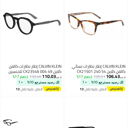
CALVIN KLEIN إطار نظارات نسائي
CALVIN KLEIN إطار نظارات كالفن
كلاين CK23546 004 49 للجنسين
110.03
129.51
خصم 17%
133.46
خصم 17%
د.ب‏
ع 10%
+ 1
لك رصيد مسترجع 10%
+ 1
حصل عليه خلال
13
احصل عليه خلال
13
غسطس
اغسطس