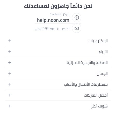
 دائماً جاهزون لمساعدتك
مركز المساعدة
help.noon.com
الدعم عبر البريد الإلكتروني
زة المنزلية
ة
فال والألعاب
ة
لمنزل
ت
طفال
ية
 والجسم
مدرسة
لبيبي