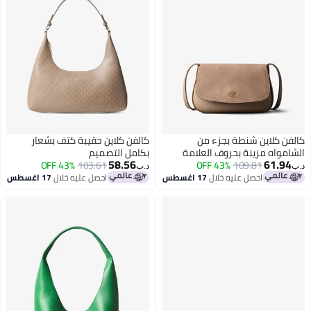
كالفن كلاين شنطة بجزء من
كالفن كلاين حقيبة كتف بشعار
الشامواه مزينة بحروف العلامة
بكامل التصميم
58.56
61.94
109.81
43% OFF
التجارية بتصميم سلسلة
103.61
43% OFF
د.ب‏
د.ب‏
احصل عليه خلال
17 اغسطس
احصل عليه خلال
17 اغسطس