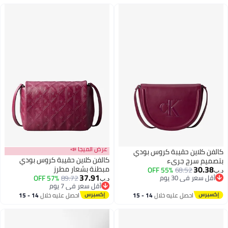
عرض الميجا 📣
كالفن كلاين حقيبة كروس بودي
كالفن كلاين حقيبة كروس بودي
بتصميم سرج جريء
30.38
مبطنة بشعار مطرز
55% OFF
68.52
د.ب‏
37.91
أقل سعر في 30 يوم
89.72
57% OFF
د.ب‏
2
2
أقل سعر في 30 يوم
أقل سعر في 7 يوم
أقل سعر في 7 يوم
احصل عليه خلال
14 - 15
احصل عليه خلال
14 - 15
اغسطس
اغسطس