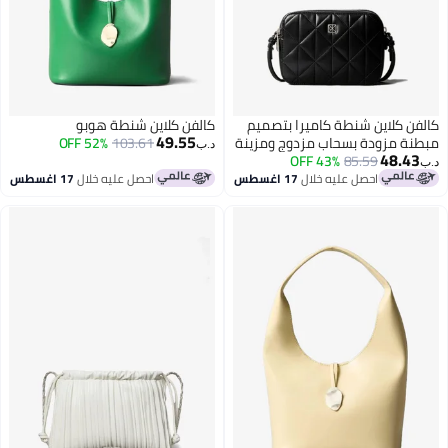
كالفن كلاين شنطة كاميرا بتصميم
كالفن كلاين شنطة هوبو
49.55
مبطنة مزودة بسحاب مزدوج ومزينة
103.61
52% OFF
د.ب‏
48.43
بشعار منقوش
85.59
43% OFF
د.ب‏
احصل عليه خلال
17 اغسطس
احصل عليه خلال
17 اغسطس