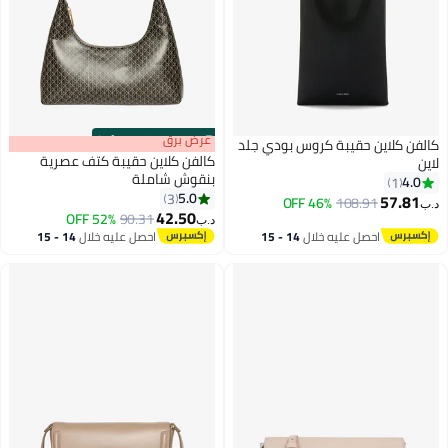
s
00
:
m
عرض برق
00
·
100% Left
كالفن كلاين حقيبة كروس بودي جلد
كالفن كلاين حقيبة كتف عصرية
لاين
بنقوش شاملة
4.0
1
5.0
3
57.81
46% OFF
108.91
د.ب‏
42.50
52% OFF
90.31
د.ب‏
احصل عليه خلال
14 - 15
احصل عليه خلال
14 - 15
اغسطس
اغسطس