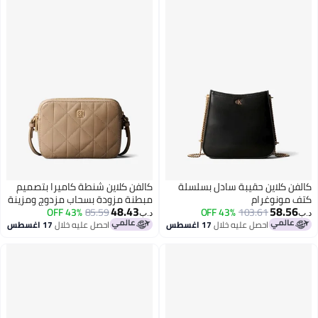
كالفن كلاين حقيبة سادل بسلسلة
كالفن كلاين شنطة كاميرا بتصميم
كتف مونوغرام
مبطنة مزودة بسحاب مزدوج ومزينة
48.43
58.56
103.61
43% OFF
بشعار منقوش
85.59
43% OFF
د.ب‏
د.ب‏
احصل عليه خلال
17 اغسطس
احصل عليه خلال
17 اغسطس