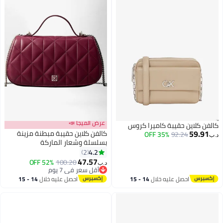
عرض الميجا 📣
كالفن كلاين حقيبة كاميرا كروس
59.91
كالفن كلاين حقيبة مبطنة مزينة
35% OFF
92.24
د.ب‏
بسلسلة وشعار الماركة
4.2
2
3
47.57
52% OFF
100.20
د.ب‏
أقل سعر في 7 يوم
أقل سعر في 7 يوم
احصل عليه خلال
14 - 15
احصل عليه خلال
14 - 15
اغسطس
اغسطس