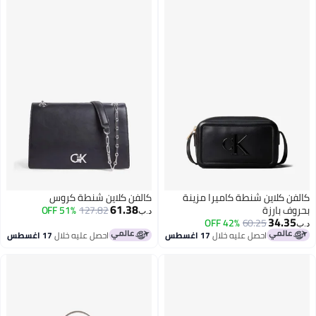
كالفن كلاين شنطة كاميرا مزينة
كالفن كلاين شنطة كروس
61.38
بحروف بارزة
127.82
51% OFF
د.ب‏
34.35
42% OFF
60.25
د.ب‏
احصل عليه خلال
17 اغسطس
احصل عليه خلال
17 اغسطس