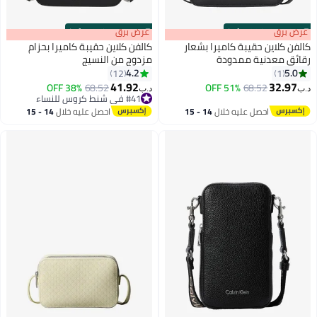
s
00
:
m
عرض برق
00
·
100% Left
s
00
:
m
عرض برق
00
·
100% Left
كالفن كلاين حقيبة كاميرا بشعار
كالفن كلاين حقيبة كاميرا بحزام
رقائق معدنية ممدودة
مزدوج من النسيج
4.2
5.0
12
1
41.92
32.97
38% OFF
68.52
51% OFF
68.52
د.ب‏
د.ب‏
#41 في شنط كروس للنساء
#41 في شنط كروس للنساء
احصل عليه خلال
14 - 15
احصل عليه خلال
14 - 15
اغسطس
اغسطس