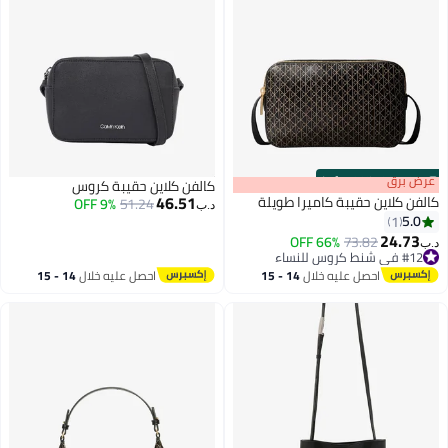
s
00
:
m
عرض برق
00
·
100% Left
كالفن كلاين حقيبة كروس
46.51
كالفن كلاين حقيبة كاميرا طويلة
9% OFF
51.24
د.ب‏
5.0
1
24.73
66% OFF
73.82
د.ب‏
#12 في شنط كروس للنساء
#12 في شنط كروس للنساء
احصل عليه خلال
14 - 15
احصل عليه خلال
14 - 15
اغسطس
اغسطس