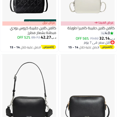
عرض الميجا 📣
s
00
:
m
عرض برق
00
·
100% Left
كالفن كلاين حقيبة كاميرا طويلة
كالفن كلاين حقيبة كروس بودي
مبطنة بشعار مطرز
4.0
4
42.27
52% OFF
89.72
32.14
56% OFF
73.82
د.ب‏
د.ب‏
2
3
أقل سعر في 7 يوم
أقل سعر في 7 يوم
احصل عليه خلال
14 - 15
احصل عليه خلال
14 - 15
اغسطس
اغسطس