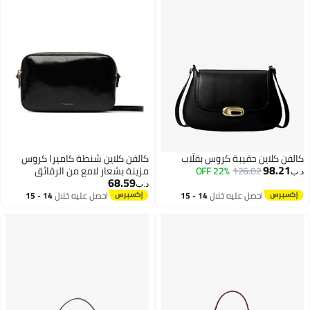
كالفن كلاين حقيبة كروس بقلّاب
كالفن كلاين شنطة كاميرا كروس
98.21
126.02
22% OFF
مزينة بشعار لامع من الرقائق
د.ب‏
68.59
المعدنية
د.ب‏
احصل عليه خلال
14 - 15
احصل عليه خلال
14 - 15
اغسطس
اغسطس