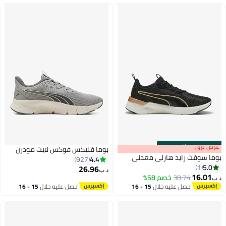
s
00
:
m
عرض برق
00
·
باقي 100%
بوما فليكس فوكس لايت مودرن
بوما سوفت رايد هارلي معدني
4.4
927
5.0
1
26.96
د.ب‏
16.01
38.74
خصم 58%
د.ب‏
احصل عليه خلال
15 - 16
احصل عليه خلال
15 - 16
اغسطس
اغسطس