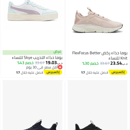
عرض
بوما حذاء ركض FlexFocus Better
بوما حذاء التدريب Skye للنساء
Knit للنساء
19.03
23.54
33.67
خصم 43%
33.67
خصم 30%
د.ب‏
د.ب‏
أقل سعر في 30 يوم
أقل سعر في 30 يوم
احصل عليه خلال
17
احصل عليه خلال
17
اغسطس
اغسطس