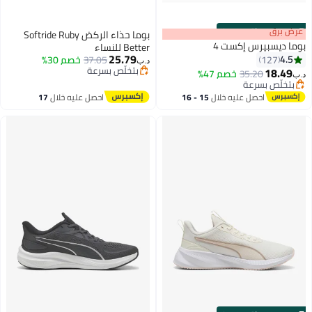
s
00
:
m
عرض برق
00
·
باقي 100%
بوما حذاء الركض Softride Ruby
بوما ديسبيرس إكست 4
Better للنساء
25.79
4.5
127
37.05
خصم 30%
د.ب‏
بتخلّص بسرعة
18.49
35.20
خصم 47%
د.ب‏
بتخلّص بسرعة
بتخلّص بسرعة
بتخلّص بسرعة
احصل عليه خلال
15 - 16
احصل عليه خلال
17
اغسطس
اغسطس