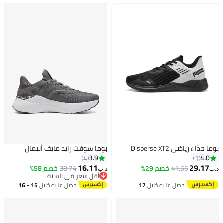
بوما حذاء رياضي Disperse XT2
بوما سوفت رايد مايف أنيمال
3.9
4.0
4
1
16.11
29.17
41.56
خصم 29%
38.74
خصم 58%
د.ب‏
د.ب‏
أقل سعر في السنة
أقل سعر في السنة
احصل عليه خلال
17
احصل عليه خلال
15 - 16
اغسطس
اغسطس