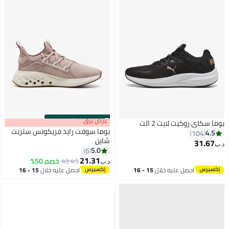
s
00
:
m
عرض برق
00
·
باقي 100%
بوما سكاي روكيت لايت 2 الت
بوما سوفت رايد فريكونس ستريت
4.5
104
شاين
31.67
د.ب‏
5.0
6
4
21.31
43.45
خصم 50%
د.ب‏
احصل عليه خلال
15 - 16
احصل عليه خلال
15 - 16
اغسطس
اغسطس