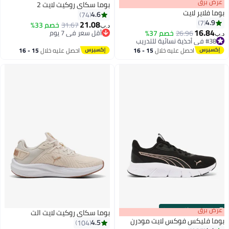
s
00
:
m
عرض برق
00
·
باقي 100%
بوما سكاي روكيت لايت 2
بوما فلاير لايت
4.6
74
4.9
7
21.08
31.67
خصم 33%
أقل سعر في 7 يوم
د.ب‏
16.84
26.96
خصم 37%
بتخلّص بسرعة
د.ب‏
2
#38 في أحذية نسائية للتدريب
أقل سعر في 7 يوم
#38 في أحذية نسائية للتدريب
احصل عليه خلال
15 - 16
احصل عليه خلال
15 - 16
اغسطس
اغسطس
s
00
:
m
عرض برق
00
·
باقي 100%
بوما سكاي روكيت لايت الت
بوما فليكس فوكس لايت مودرن
4.5
104