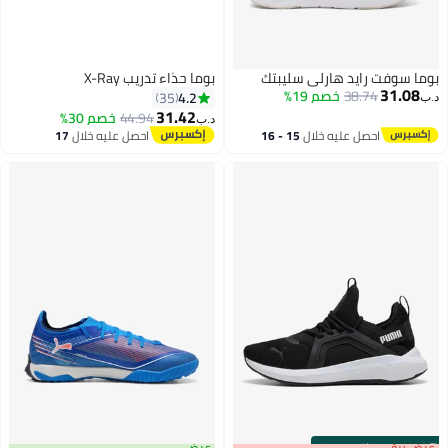
بوما سوفت رايد هارلي سليبتك
بوما حذاء تدريب X-Ray
31.08
38.74
خصم 19%
4.2
35
د.ب‏
31.42
44.94
خصم 30%
د.ب‏
احصل عليه خلال
15 - 16
احصل عليه خلال
17
اغسطس
اغسطس
s
00
:
m
عرض برق
00
·
باقي 100%
عرض