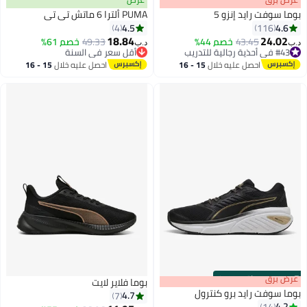
بوما سوفت رايد إنزو 5
PUMA ألترا 6 ماتش تي تي
4.5
4.6
4
116
18.84
24.02
43.45
خصم 44%
49.33
خصم 61%
د.ب‏
د.ب‏
#43 في أحذية رجالية للتدريب
أقل سعر في السنة
#43 في أحذية رجالية للتدريب
أقل سعر في السنة
احصل عليه خلال
15 - 16
احصل عليه خلال
15 - 16
اغسطس
اغسطس
s
00
:
m
عرض برق
00
·
باقي 100%
بوما فلاير لايت
بوما سوفت رايد برو كنترول
4.7
7
4.2
14