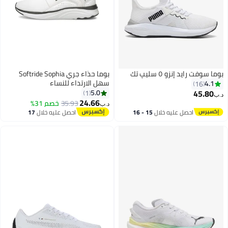
بوما سوفت رايد إنزو ٥ سليپ تك
بوما حذاء جري Softride Sophia
سهل الارتداء للنساء
4.1
16
45.80
5.0
1
د.ب‏
24.66
35.93
خصم 31%
د.ب‏
احصل عليه خلال
15 - 16
احصل عليه خلال
17
اغسطس
اغسطس