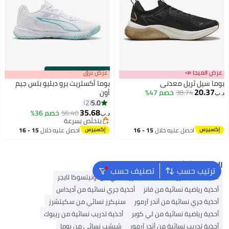
عرض الميجا 📣
s
00
:
m
عرض برق
00
·
باقي 100%
بوما سيل ثريل معدني
بوما أكسلريت برو دبليو بلس جيم
20.37
38.74
خصم 47%
أون
د.ب‏
5.0
2
35.68
56.40
خصم 36%
د.ب‏
بتخلّص بسرعة
بتخلّص بسرعة
احصل عليه خلال
15 - 16
احصل عليه خلال
15 - 16
اغسطس
اغسطس
البحث الشائع
ترتيب حسب
تصنيف حسب
أحذية سكيتشرز للنساء
سنيكرز نسائي من أونيتسوكا تايجر
أحذية رياضية نسائية من فانز
أحذية جري نسائية من أديداس
أحذية جري نسائية من أندر آرمور
سنيكرز نسائي من سكيتشرز
أحذية رياضية نسائية من لي كوبر
أحذية تدريب نسائية من ريبوك
أحذية تدريب نسائية من أندر آرمور
شبشب نسائي من بوما