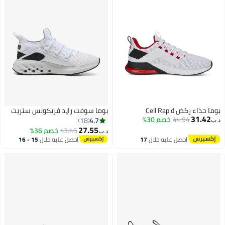
بوما حذاء ركض Cell Rapid
بوما سوفت رايد فريكونس ستريت
31.42
44.94
خصم 30%
4.7
18
د.ب‏
27.55
43.45
خصم 36%
د.ب‏
احصل عليه خلال
17
احصل عليه خلال
15 - 16
اغسطس
اغسطس