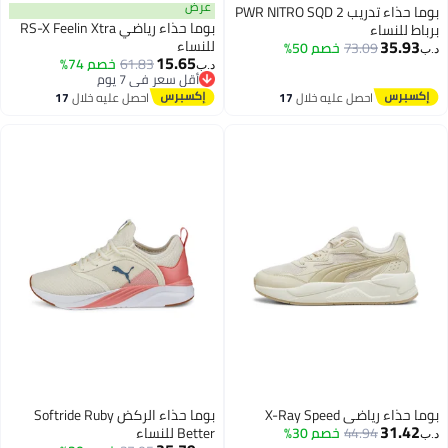
عرض
بوما حذاء تدريب PWR NITRO SQD 2
بوما حذاء رياضي RS-X Feelin Xtra
برباط للنساء
35.93
للنساء
73.09
خصم 50%
د.ب‏
15.65
61.83
خصم 74%
د.ب‏
أقل سعر في 7 يوم
أقل سعر في 7 يوم
احصل عليه خلال
17
احصل عليه خلال
17
اغسطس
اغسطس
بوما حذاء رياضي X-Ray Speed
بوما حذاء الركض Softride Ruby
31.42
44.94
خصم 30%
Better للنساء
د.ب‏