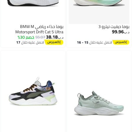
بوما ديفيت نيترو 3
بوما حذاء رياضي BMW M
99.96
Motorsport Drift Cat 5 Ultra
د.ب‏
38.18
55.07
خصم 30%
د.ب‏
احصل عليه خلال
15 - 16
احصل عليه خلال
17
4
اغسطس
اغسطس