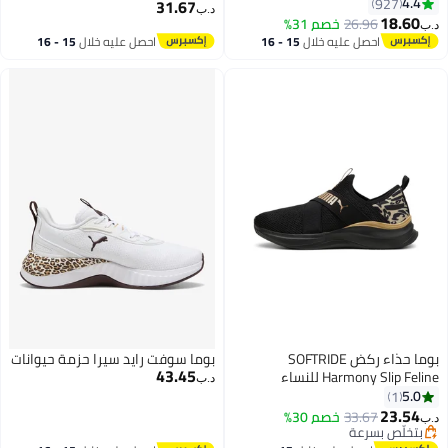
4.4
927
31.67
د.ب‏
18.60
26.96
خصم 31%
د.ب‏
5
احصل عليه خلال
15 - 16
احصل عليه خلال
15 - 16
اغسطس
اغسطس
بوما حذاء ركض SOFTRIDE
بوما سوفت رايد سيرا حزمة حيوانات
43.45
Harmony Slip Feline للنساء
د.ب‏
5.0
1
23.54
33.67
خصم 30%
د.ب‏
بتخلّص بسرعة
بتخلّص بسرعة