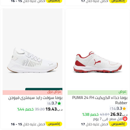
احصل عليه خلال
17
احصل عليه خلال
15 - 16
اغسطس
اغسطس
عرض
s
00
:
m
عرض برق
00
·
باقي 100%
بوما حذاء الكريكيت PUMA 24 FH
بوما سوفت رايد سيمتري فيوجن
Rubber
3.7
4
19.43
3.3
14
35.20
خصم 44%
د.ب‏
3
26.92
43.81
خصم 38%
د.ب‏
أقل سعر في 7 يوم
أقل سعر في 7 يوم
احصل عليه خلال
17
احصل عليه خلال
15 - 16
اغسطس
اغسطس