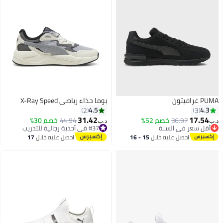
PUMA غرافيتون
بوما حذاء رياضي X-Ray Speed
4.5
4.3
2
3
31.42
17.54
36.97
خصم 52%
44.94
خصم 30%
أقل سعر في السنة
د.ب‏
د.ب‏
#37 في أحذية رجالية للتدريب
بتخلّص بسرعة
#37 في أحذية رجالية للتدريب
أقل سعر في السنة
احصل عليه خلال
15 - 16
احصل عليه خلال
17
اغسطس
اغسطس