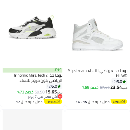
عرض
بوما حذاء رياضي للنساء Slipstream
بوما حذاء Trinomic Mira Tech
Hi IWD
الرياضي بلون كروم للنساء
5.0
2
5.0
2
23.54
67.46
خصم 65%
د.ب‏
15.65
59.58
خصم 73%
د.ب‏
أقل سعر في 7 يوم
أقل سعر في 7 يوم
احصل عليه خلال
15 - 16
احصل عليه خلال
17
اغسطس
اغسطس