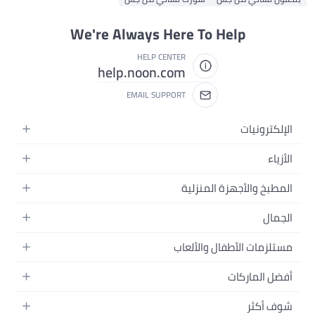
We're Always Here To Help
HELP CENTER
help.noon.com
EMAIL SUPPORT
الإلكترونيات
الجوالات
الأزياء
التابلت
أزياء نسائية
المطبخ والأجهزة المنزلية
اللابتوبات
أزياء رجالية
الحمام
الأجهزة المنزلية
الجمال
أزياء البنات
ديكور البيت
الكاميرات
العطور
أزياء الأولاد
مستلزمات الأطفال والألعاب
المطبخ والسفرة
التلفزيونات
المكياج
الساعات
الحفاضات
أدوات وتحسين المنزل
السماعات
أفضل الماركات
العناية بالشعر
المجوهرات
وسائل تنقل الأطفال
المفارش
ألعاب القيمنق
سامسونج
العناية بالبشرة
شوف أكثر
حقائب نسائية
الرضاعة والتغذية
الأثاث