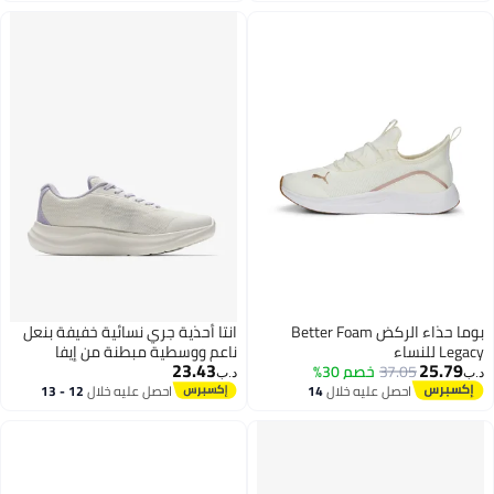
بوما حذاء الركض Better Foam
انتا أحذية جري نسائية خفيفة بنعل
Legacy للنساء
ناعم ووسطية مبطنة من إيفا
23.43
25.79
37.05
خصم 30%
د.ب‏
د.ب‏
احصل عليه خلال
14
احصل عليه خلال
12 - 13
اغسطس
اغسطس