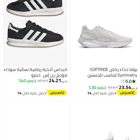
بوما حذاء ركض SOFTRIDE
اديداس أحذية رياضية نسائية سوداء
Symmetry مناسب للجنسين
موديل رن إس . دبليو
24.21
40.43
خصم 40%
5.0
1
د.ب‏
23.54
33.67
خصم 30%
د.ب‏
احصل عليه خلال
14
احصل عليه خلال
14
اغسطس
اغسطس