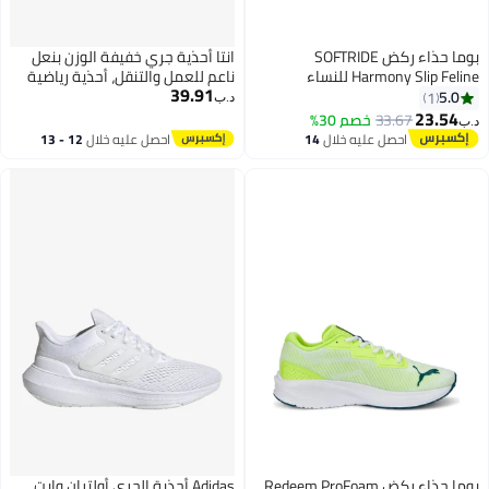
بوما حذاء ركض SOFTRIDE
انتا أحذية جري خفيفة الوزن بنعل
Harmony Slip Feline للنساء
ناعم للعمل والتنقل، أحذية رياضية
39.91
مسامية ومبطنة
5.0
1
د.ب‏
23.54
33.67
خصم 30%
د.ب‏
احصل عليه خلال
14
احصل عليه خلال
12 - 13
اغسطس
اغسطس
بوما حذاء ركض Redeem ProFoam
Adidas أحذية الجري أولتران وايت