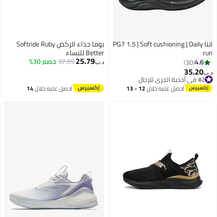
انتا PG7 1.5 | Soft cushioning | Daily
بوما حذاء الركض Softride Ruby
run
Better للنساء
25.79
37.05
خصم 30%
4.6
30
د.ب‏
35.20
د.ب‏
#2 في أحذية الجري للرجال
#2 في أحذية الجري للرجال
احصل عليه خلال
12 - 13
احصل عليه خلال
14
اغسطس
اغسطس