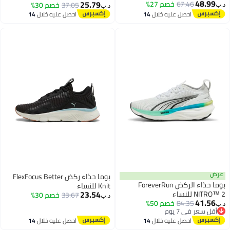
48.99
25.79
67.46
خصم 27%
37.05
خصم 30%
د.ب‏
د.ب‏
احصل عليه خلال
14
احصل عليه خلال
14
اغسطس
اغسطس
عرض
بوما حذاء ركض FlexFocus Better
بوما حذاء الركض ForeverRun
Knit للنساء
23.54
NITRO™ 2 للنساء
33.67
خصم 30%
د.ب‏
41.56
84.35
خصم 50%
د.ب‏
أقل سعر في 7 يوم
أقل سعر في 7 يوم
احصل عليه خلال
14
احصل عليه خلال
14
اغسطس
اغسطس