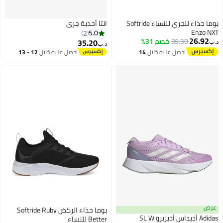
بوما حذاء للجري للنساء Softride
انتا أحذية جري
Enzo NXT
5.0
2
26.92
39.30
خصم 31%
35.20
د.ب‏
د.ب‏
احصل عليه خلال
14
احصل عليه خلال
12 - 13
اغسطس
اغسطس
عرض
بوما حذاء الركض Softride Ruby
Adidas أديداس أديزيرو SL W
Better للنساء