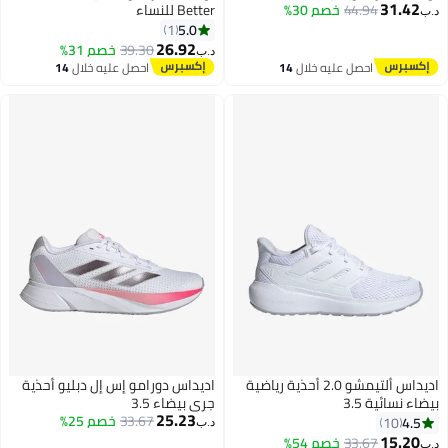
31.42
44.94
خصم 30%
Better للنساء
د.ب‏
5.0
1
26.92
39.30
خصم 31%
د.ب‏
احصل عليه خلال
14
احصل عليه خلال
14
اغسطس
اغسطس
اديداس ألتيمشو 2.0 أحذية رياضية
اديداس دورامو إس إل دبليو أحذية
بيضاء نسائية 3.5
جري بيضاء 3.5
25.23
33.67
خصم 25%
4.5
10
د.ب‏
15.20
33.67
خصم 54%
د.ب‏