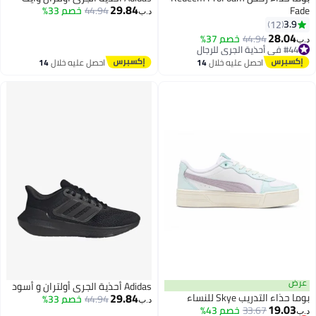
29.84
Fade
44.94
خصم 33%
د.ب‏
3.9
12
28.04
44.94
خصم 37%
د.ب‏
#44 في أحذية الجري للرجال
#44 في أحذية الجري للرجال
احصل عليه خلال
14
احصل عليه خلال
14
اغسطس
اغسطس
عرض
Adidas أحذية الجري أولتران و أسود
29.84
بوما حذاء التدريب Skye للنساء
44.94
خصم 33%
د.ب‏
19.03
33.67
خصم 43%
د.ب‏