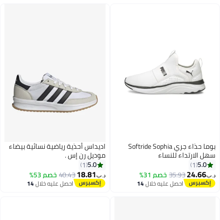
بوما حذاء جري Softride Sophia
اديداس أحذية رياضية نسائية بيضاء
سهل الارتداء للنساء
موديل رن إس .
5.0
5.0
1
1
18.81
24.66
35.93
خصم 31%
40.43
خصم 53%
د.ب‏
د.ب‏
احصل عليه خلال
14
احصل عليه خلال
14
اغسطس
اغسطس