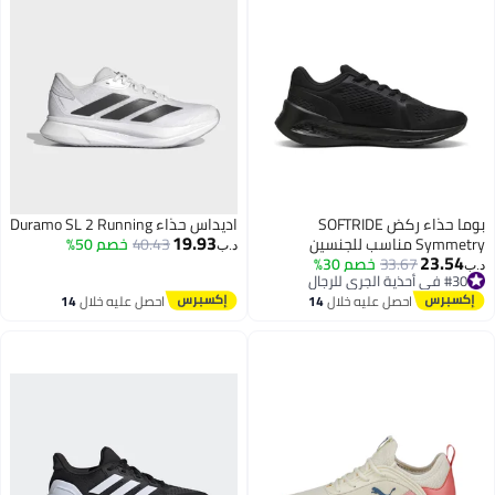
بوما حذاء ركض SOFTRIDE
اديداس حذاء Duramo SL 2 Running
19.93
Symmetry مناسب للجنسين
40.43
خصم 50%
د.ب‏
23.54
33.67
خصم 30%
د.ب‏
#30 في أحذية الجري للرجال
#30 في أحذية الجري للرجال
احصل عليه خلال
14
احصل عليه خلال
14
اغسطس
اغسطس