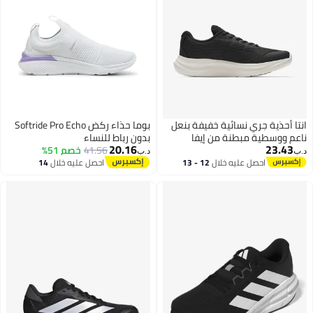
انتا أحذية جري نسائية خفيفة بنعل
بوما حذاء ركض Softride Pro Echo
ناعم ووسطية مبطنة من إيفا
بدون رباط للنساء
20.16
23.43
41.56
خصم 51%
د.ب‏
د.ب‏
احصل عليه خلال
12 - 13
احصل عليه خلال
14
اغسطس
اغسطس