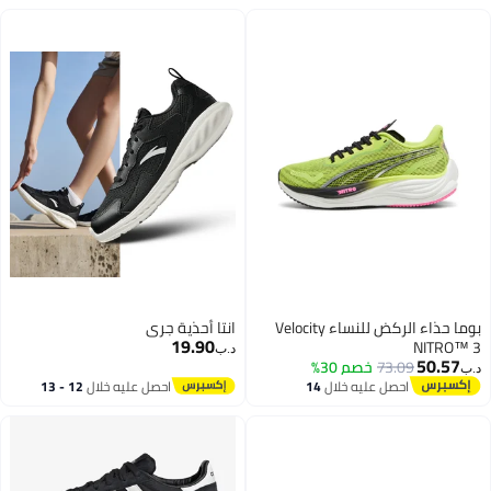
بوما حذاء الركض للنساء Velocity
انتا أحذية جري
19.90
NITRO™ 3
د.ب‏
50.57
73.09
خصم 30%
د.ب‏
احصل عليه خلال
14
احصل عليه خلال
12 - 13
اغسطس
اغسطس