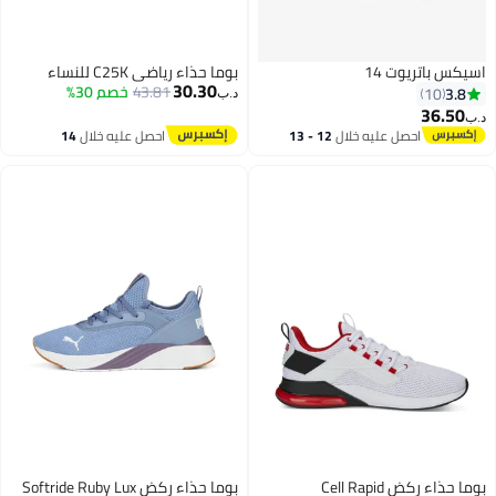
اسيكس باتريوت 14
بوما حذاء رياضي C25K للنساء
30.30
43.81
خصم 30%
3.8
10
د.ب‏
36.50
د.ب‏
احصل عليه خلال
12 - 13
احصل عليه خلال
14
4
اغسطس
اغسطس
بوما حذاء ركض Cell Rapid
بوما حذاء ركض Softride Ruby Lux