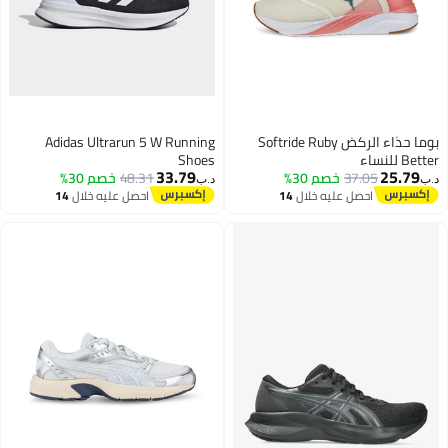
بوما حذاء الركض Softride Ruby
Adidas Ultrarun 5 W Running
Better للنساء
Shoes
33.79
25.79
37.05
خصم 30%
48.31
خصم 30%
د.ب‏
د.ب‏
احصل عليه خلال
14
احصل عليه خلال
14
اغسطس
اغسطس