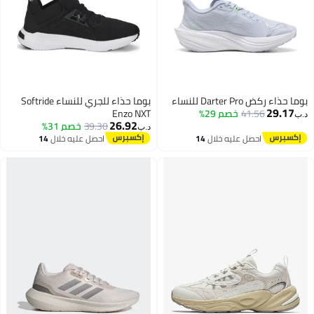
بوما حذاء ركض Darter Pro للنساء
بوما حذاء للجري للنساء Softride
29.17
41.56
خصم 29%
Enzo NXT
د.ب‏
26.92
39.30
خصم 31%
د.ب‏
احصل عليه خلال
14
احصل عليه خلال
14
اغسطس
اغسطس