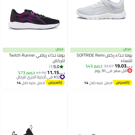
عرض
عرض
بوما حذاء ركض SOFTRIDE Remi
بوما حذاء رياضي Twitch Runner
للنساء
للركض
19.03
33.67
خصم 43%
5.0
1
د.ب‏
أقل سعر في 30 يوم
11.15
41.56
خصم 73%
#32 في أحذية الجري للرجال
د.ب‏
أقل سعر في 30 يوم
أقل سعر في 7 يوم
#32 في أحذية الجري للرجال
احصل عليه خلال
14
احصل عليه خلال
14
اغسطس
اغسطس