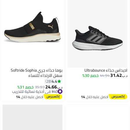
اديداس حذاء Ultrabounce
بوما حذاء جري Softride Sophia
31.42
44.94
خصم 30%
سهل الارتداء للنساء
د.ب‏
4.4
28
24.66
35.93
خصم 31%
د.ب‏
#40 في أحذية نسائية للتدريب
#40 في أحذية نسائية للتدريب
احصل عليه خلال
14
احصل عليه خلال
14
اغسطس
اغسطس