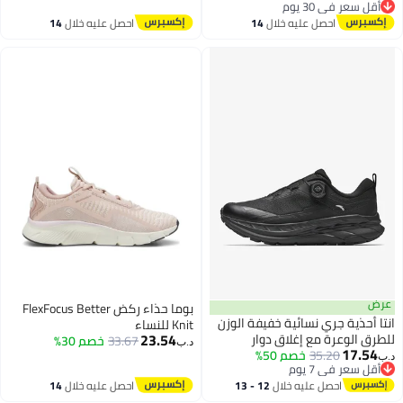
أقل سعر في 30 يوم
أقل سعر في 30 يوم
احصل عليه خلال
14
احصل عليه خلال
14
اغسطس
اغسطس
عرض
بوما حذاء ركض FlexFocus Better
انتا أحذية جري نسائية خفيفة الوزن
Knit للنساء
23.54
للطرق الوعرة مع إغلاق دوار
33.67
خصم 30%
د.ب‏
17.54
35.20
خصم 50%
د.ب‏
أقل سعر في 7 يوم
أقل سعر في 7 يوم
احصل عليه خلال
12 - 13
احصل عليه خلال
14
اغسطس
اغسطس