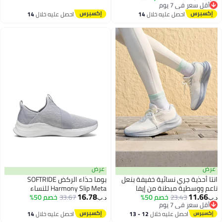
أقل سعر في 7 يوم
أقل سعر في 7 يوم
احصل عليه خلال
14
احصل عليه خلال
14
اغسطس
اغسطس
عرض
عرض
انتا أحذية جري نسائية خفيفة بنعل
بوما حذاء الركض SOFTRIDE
ناعم ووسطية مبطنة من إيفا
Harmony Slip Meta للنساء
16.78
11.66
23.43
خصم 50%
33.67
خصم 50%
د.ب‏
د.ب‏
أقل سعر في 7 يوم
أقل سعر في 7 يوم
احصل عليه خلال
12 - 13
احصل عليه خلال
14
اغسطس
اغسطس