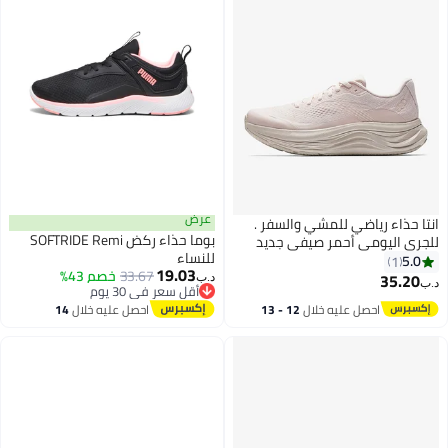
عرض
انتا حذاء رياضي للمشي والسفر .
بوما حذاء ركض SOFTRIDE Remi
للجري اليومي أحمر صيفي جديد
للنساء
مريح بامتصاص الصدمات أحذية عمل
5.0
1
19.03
33.67
خصم 43%
35.20
د.ب‏
د.ب‏
أقل سعر في 30 يوم
أقل سعر في 30 يوم
احصل عليه خلال
12 - 13
احصل عليه خلال
14
اغسطس
اغسطس