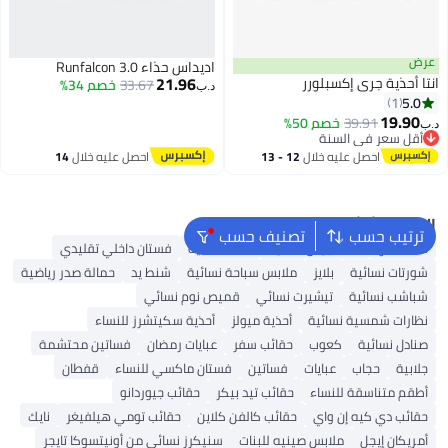
عرض
اديداس حذاء Runfalcon 3.0
21.96
انتا أحذية جري إكسبلورر
33.67
خصم 34%
د.ب‏
5.0
1
19.90
39.91
خصم 50%
د.ب‏
أقل سعر في السنة
أقل سعر في السنة
احصل عليه خلال
12 - 13
احصل عليه خلال
14
اغسطس
اغسطس
البحث الشائع
ترتيب حسب
تصنيف حسب
شنط ألدو
شنط جيس نسائية
شنط نسائية
فستان داخلي تقليدي
شورتات نسائية
بلايز
ملابس سباحة نسائية
شنط يد
حمالة صدر رياضية
شباشب نسائية
تيشيرت نسائي
قميص نوم نسائي
نظارات شمسية نسائية
أحذية ميولز
أحذية سكيتشرز للنساء
صنادل نسائية
كعوب
حقائب سفر
عبايات رمضان
فساتين محتشمة
جلابية
حجاب
عبايات
فساتين
فستان ماكسي للنساء
قفطان
أطقم متناسقة للنساء
حقائب تيد بيكر
حقائب جيوردانو
حقائب دي كيه إن واي
حقائب كالفن كلاين
حقائب تومي هيلفيغر
نايك
أمريكان إيجل
ملابس صينيه للبنات
سنيكرز نسائي من أونيتسوكا تايجر