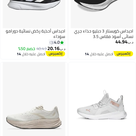
اديداس كويستار 3 دبليو حذاء جري
اديداس أحذية ركض نسائية دورامو
نسائي أسود مقاس 3.5
سوداء
44.94
4.0
3
د.ب‏
20.16
40.43
خصم 50%
د.ب‏
احصل عليه خلال
14
احصل عليه خلال
14
اغسطس
اغسطس