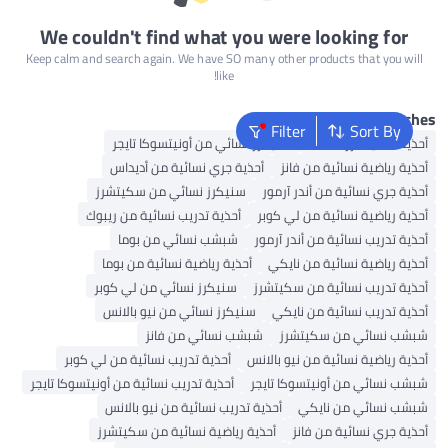
We couldn't find what you were looking for
Keep calm and search again. We have SO many other products that you will
like!
Popular Search
Filter
Sort By
حذية سكيتشرز للنساء
سنيكرز نسائي من أونيتسوكا تايجر
حذية رياضية نسائية من فانز
أحذية جري نسائية من أديداس
حذية جري نسائية من أندر آرمور
سنيكرز نسائي من سكيتشرز
حذية رياضية نسائية من لي كوبر
أحذية تدريب نسائية من ريبوك
حذية تدريب نسائية من أندر آرمور
شبشب نسائي من بوما
حذية رياضية نسائية من نايكي
أحذية رياضية نسائية من بوما
حذية تدريب نسائية من سكيتشرز
سنيكرز نسائي من لي كوبر
حذية تدريب نسائية من نايكي
سنيكرز نسائي من نيو بالانس
بشب نسائي من سكيتشرز
شبشب نسائي من فانز
حذية رياضية نسائية من نيو بالانس
أحذية تدريب نسائية من لي كوبر
بشب نسائي من أونيتسوكا تايجر
أحذية تدريب نسائية من أونيتسوكا تايجر
بشب نسائي من نايكي
أحذية تدريب نسائية من نيو بالانس
حذية جري نسائية من فانز
أحذية رياضية نسائية من سكيتشرز