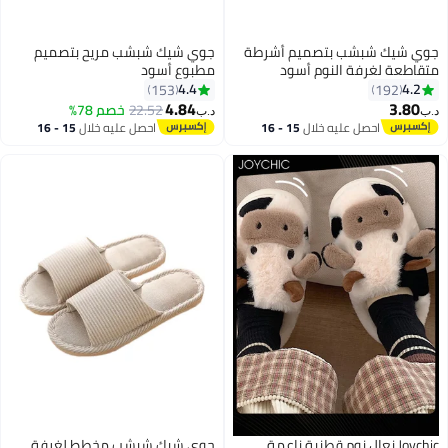
ي شيك شبشب بتصميم أشرطة
جوي شيك شبشب مريح بتصميم
قاطعة لغرفة النوم أسود
مطبوع أسود
4.4
4.2
153
192
4.84
3.80
22.52
خصم 78%
‏
د.ب‏
احصل عليه خلال
15 - 16
احصل عليه خلال
15 - 16
اغسطس
اغسطس
Joychic نعال نوم قطنية ناعمة
جوي شيك شبشب مخطط لغرفة