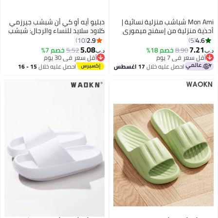
Mon Ami شباشب منزلية نسائية |
دبليو أيه أو كي أن شبشب جيرزمي
ذية منزلية من إسفنج ميموري
كلاود سلايد للنساء والرجال: شبشب
م، ناعمة ودافئة ومفتوحة عند
منزلي فائق النعومة، وأحذية
2.9
4.6
10
5
صابع | شباشب مضادة للانزلاق
للاستحمام وحمامات السباحة. صنادل
5.08
7.21
8.90
خصم 18%
5.52
خصم 7%
‏
د.ب‏
ساء والفتيات
مريحة مانعة للانزلاق، مثالية
أقل سعر في 7 يوم
أقل سعر في 30 يوم
أقل سعر في 7 يوم
أقل سعر في 30 يوم
للصيف، للاستخدام الداخلي
احصل عليه خلال
17 اغسطس
احصل عليه خلال
15 - 16
والخارجي، وعلى الشاطئ. تصميم
اغسطس
مريح للغاية يجمع بين الراحة
والعملية، مثالي للارتداء اليومي
في مختلف الظروف. أحذية خفيفة
الوزن ومتعددة الاستخدامات تناسب
جميع الأذواق.