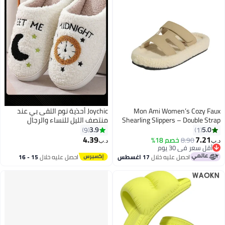
Mon Ami Women’s Cozy Fa
Joychic أحذية نوم التقى بي عند
Shearling Slippers – Double St
منتصف الليل للنساء والرجال
Vegan Slides with Soft Mem
والأزواج، أحذية منزلية فاخرة ودافئة،
3.9
5.0
9
1
Foam, Non-Slip Sole & Open To
خفيفة الوزن وناعمة، مناسبة
4.39
7.21
8.90
خصم 18%
‏
د.ب‏
Indoor Fuzzy House Sandals 
للخريف والشتاء، داخلية وخارجية
أقل سعر في 30 يوم
أقل سعر في 30 يوم
Lounge, Travel & Every
احصل عليه خلال
17 اغسطس
احصل عليه خلال
15 - 16
Comfo
اغسطس