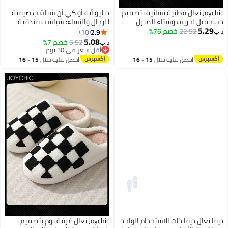
Joychic نعال قطنية نسائية بتصميم
دبليو أيه أو كي أن شباشب صيفية
 جميل لخريف وشتاء المنزل
للرجال والنساء: شباشب فندقية
5.29
22.52
خصم 76%
اخلية غير قابلة للانزلاق سميكة
بلاستيكية مضادة للانزلاق، صنادل
2.9
10
‏
حة ذات قاع ناعم دافئة لنعال
مريحة للزوجين للمنزل والحمام.
5.08
5.52
خصم 7%
د.ب‏
وم للنساء بيضاء
مثالية للبيع بالجملة، توفر هذه
أقل سعر في 30 يوم
أقل سعر في 30 يوم
النعال الأمان في المناطق الرطبة.
احصل عليه خلال
15 - 16
احصل عليه خلال
15 - 16
مثالية للاستخدام الصيفي، ومناسبة
اغسطس
اغسطس
للأزواج والمنزل والحمام والفندق -
تجمع بين العملية والراحة للجميع.
ا نعال ديفا ذات الاستخدام الواحد
Joychic نعال غرفة نوم بتصميم