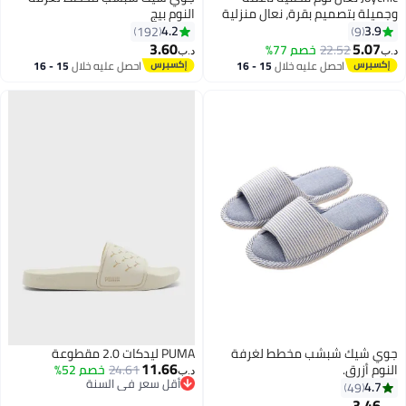
يلة بتصميم بقرة، نعال منزلية
النوم بيج
ئة من القطيفة للنساء، نعال
4.2
3.9
192
9
لية أنيقة شتوية
3.60
5.07
22.52
خصم 77%
‏
د.ب‏
احصل عليه خلال
15 - 16
احصل عليه خلال
15 - 16
اغسطس
اغسطس
ي شيك شبشب مخطط لغرفة
PUMA ليدكات 2.0 مقطوعة
11.66
وم أزرق.
24.61
خصم 52%
د.ب‏
أقل سعر في السنة
4.7
49
أقل سعر في السنة
3.46