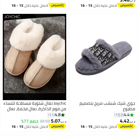
‏
احصل عليه خلال
15 - 16
احصل عليه خلال
15 - 16
اغسطس
اغسطس
ي شيك شبشب مريح بتصميم
Joychic نعال شتوية مسطحة للنساء
بوع
من فوم الذاكرة، نعال فخمة، نعال
دافئة وناعمة للمنزل للنساء، غير
4.8
4.4
11
153
قابلة للانزلاق، داخلية وخارجية،
5.07
4.42
22.52
خصم 77%
‏
د.ب‏
كاكي
احصل عليه خلال
15 - 16
احصل عليه خلال
15 - 16
اغسطس
اغسطس