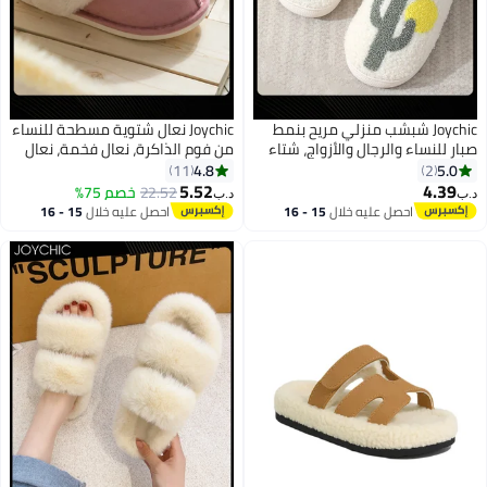
Joychic شبشب منزلي مريح بنمط
Joychic نعال شتوية مسطحة للنساء
ر للنساء والرجال والأزواج، شتاء
من فوم الذاكرة، نعال فخمة، نعال
ريف، سميك القاعدة ودافئ من
دافئة وناعمة للمنزل للنساء، غير
4.8
5.0
11
2
رو
قابلة للانزلاق، داخلية وخارجية، وردية
5.52
4.39
22.52
خصم 75%
‏
د.ب‏
احصل عليه خلال
15 - 16
احصل عليه خلال
15 - 16
اغسطس
اغسطس