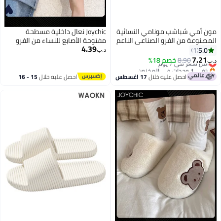
ن أمي شباشب مونامي النسائية
Joychic نعال داخلية مسطحة
صنوعة من الفرو الصناعي الناعم
مفتوحة الأصابع للنساء من الفرو
4.39
رائح مزدوجة نباتية بفوم ذاكرة،
الصناعي الأنيق، دافئة لفصل الخريف
5.0
1
د.ب‏
يم مفتوح ونعل مضاد للانزلاق –
والشتاء، مثالية للاستخدام المنزلي
7.21
8.90
أقل سعر في 7 يوم
خصم 18%
‏
دل مريحة مثالية للمنزل والسفر
في غرفة النوم، لون بيج
باقي 1 وحدات في المخزون
أقل سعر في 7 يوم
استخدام اليومي
احصل عليه خلال
17 اغسطس
احصل عليه خلال
15 - 16
اغسطس