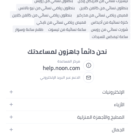
يشيرت نسائي من أمريكان إيجل
بنطلون نسائي من رويس
نطلون نسائي من كالفن كلاين
بنطلون رياضي نسائي من نيو بالانس
ميص رياضي نسائي من مذركير
بنطلون رياضي نسائي من كالفن كلاين
نزة نسائية من أديداس
قميص رياضي نسائي من نايكي
ورت نسائي من رويس
ساعة نسائية من تيسوت
طقم ساعة وسوار
اعة تيمكس للسيدات
نحن دائماً جاهزون لمساعدتك
مركز المساعدة
help.noon.com
الدعم عبر البريد الإلكتروني
الإلكترونيات
الجوالات
الأزياء
التابلت
أزياء نسائية
المطبخ والأجهزة المنزلية
اللابتوبات
أزياء رجالية
الحمام
الأجهزة المنزلية
الجمال
أزياء البنات