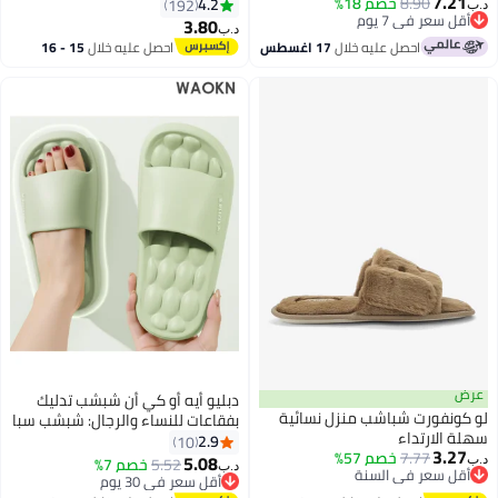
7.21
8.90
خصم 18%
ئح منزلية مريحة بفوم الذاكرة،
4.2
192
‏
أقل سعر في 7 يوم
يم مفتوح من الأمام، ونعل
3.80
د.ب‏
أقل سعر في 7 يوم
د للانزلاق – صنادل ناعمة مثالية
احصل عليه خلال
17 اغسطس
احصل عليه خلال
15 - 16
ستخدام اليومي، السفر، النوم
اغسطس
استرخاء المنزلي
ض
دبليو أيه أو كي أن شبشب تدليك
 كونفورت شباشب منزل نسائية
بفقاعات للنساء والرجال: شبشب سبا
ة الارتداء
بفقاعات ليتشي مرح بتصميم وسادة
2.9
10
3.27
7.77
خصم 57%
سحابية. مثالي للصالات الرياضية،
5.08
5.52
خصم 7%
‏
د.ب‏
أقل سعر في السنة
يتميز بنعل سميك مانع للانزلاق،
أقل سعر في 30 يوم
أقل سعر في السنة