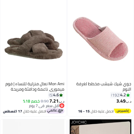
ي شيك شبشب مخطط لغرفة
Mon Ami نعال منزلية للنساء | فوم
وم
ميموري، ناعمة ودافئة ومريحة
مفتوحة الأصابع | نعال غير قابلة
4.6
4.2
5
192
للانزلاق للنساء والفتيات
7.21
3.49
8.90
خصم 18%
‏
د.ب‏
أقل سعر في 7 يوم
أقل سعر في 7 يوم
احصل عليه خلال
15 - 16
احصل عليه خلال
17 اغسطس
اغسطس