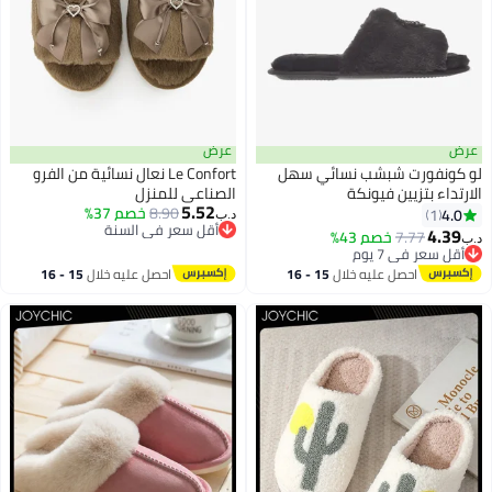
ض
عرض
 كونفورت شبشب نسائي سهل
Le Confort نعال نسائية من الفرو
رتداء بتزيين فيونكة
الصناعي للمنزل
5.52
8.90
خصم 37%
4.0
1
د.ب‏
أقل سعر في السنة
4.39
7.77
خصم 43%
‏
أقل سعر في السنة
أقل سعر في 7 يوم
أقل سعر في 7 يوم
احصل عليه خلال
15 - 16
احصل عليه خلال
15 - 16
اغسطس
اغسطس