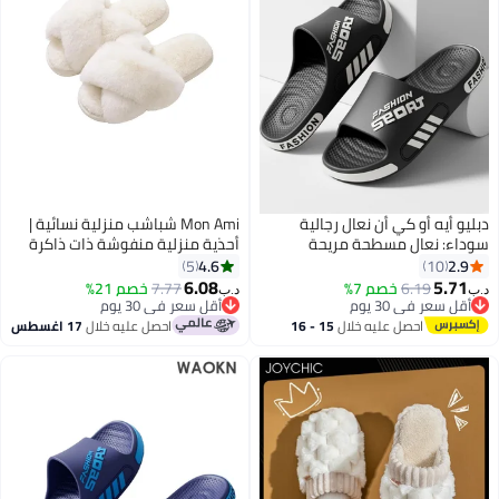
يو أيه أو كي أن نعال رجالية
Mon Ami شباشب منزلية نسائية |
داء: نعال مسطحة مريحة
أحذية منزلية منفوشة ذات ذاكرة
يفة الوزن للمنزل، للاستحمام،
إسفنجية، ناعمة ودافئة ومفتوحة
4.6
2.9
5
10
اطئ، وللاستخدام اليومي.
عند الأصابع | شباشب مضادة للانزلاق
6.08
5.71
6.19
خصم 7%
7.77
خصم 21%
‏
د.ب‏
مة مفتوحة مانعة للانزلاق،
للنساء والفتيات
أقل سعر في 30 يوم
أقل سعر في 30 يوم
أقل سعر في 30 يوم
عل مطاطي ناعم يضمنان السلامة
أقل سعر في 30 يوم
احصل عليه خلال
15 - 16
احصل عليه خلال
17 اغسطس
لراحة. تصميم كلاسيكي سهل
اغسطس
رتداء، يناسب الاستخدام الداخلي
لخارجي، وحتى في الحمامات -
دد الاستخدامات لجميع احتياجات
رتداء اليومية، يجمع بين الراحة
عملية.