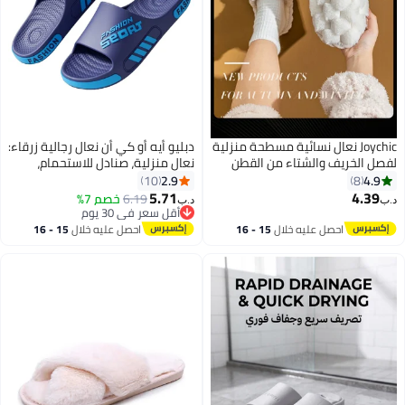
Joychic نعال نسائية مسطحة منزلية
دبليو أيه أو كي أن نعال رجالية زرقاء:
صل الخريف والشتاء من القطن
نعال منزلية، صنادل للاستحمام،
ئة مقاومة للرياح قابلة للتنفس
وللاستخدام الخارجي على الشاطئ.
2.9
4.9
10
8
دة للانزلاق للنساء باللون الأبيض
نعل سميك وخفيف الوزن يوفر راحة
5.71
4.39
6.19
خصم 7%
‏
د.ب‏
فائقة. تصميم مانع للانزلاق يضمن
أقل سعر في 30 يوم
أقل سعر في 30 يوم
السلامة على الأسطح المبللة.
احصل عليه خلال
15 - 16
احصل عليه خلال
15 - 16
تصميم سهل الارتداء، مظهر عصري.
اغسطس
اغسطس
مثالي للمنزل، للاستحمام، الشاطئ،
أو للنزهات غير الرسمية - يجمع بين
الراحة والثبات والأناقة في آن واحد.