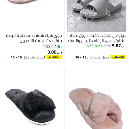
لوفي شبشب خفيف الوزن مضاد
جوي شيك شبشب مسطح بأشرطة
نزلاق سريع الجفاف للرجال والنساء
متقاطعة لغرفة النوم بيج
5.87
7.88
خصم 25%
4.4
153
‏
3.80
د.ب‏
احصل عليه خلال
15 - 16
احصل عليه خلال
15 - 16
اغسطس
اغسطس