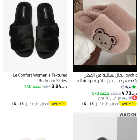
Joychic نعال نسائية من القطن
Le Confort Women's Textured
صميم دب جميل للخريف والشتاء
Bedroom Slides
3.94
ستخدام الداخلي للمنزل غير قابل
6.64
خصم 40%
4.4
5
د.ب‏
نزلاق سميك ومريح وناعم ودافئ
4.73
22.52
خصم 78%
‏
فة النوم للنساء باللون الوردي
أقل سعر في 30 يوم
أقل سعر في 30 يوم
احصل عليه خلال
15 - 16
احصل عليه خلال
15 - 16
اغسطس
اغسطس