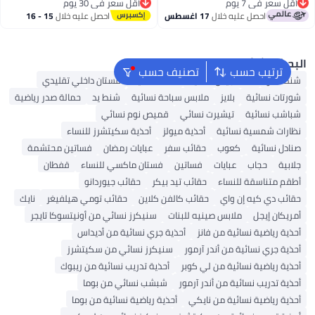
دل مريحة مثالية للمنزل والسفر
أقل سعر في 7 يوم
أقل سعر في 30 يوم
أقل سعر في 7 يوم
استخدام اليومي
أقل سعر في 30 يوم
احصل عليه خلال
17 اغسطس
احصل عليه خلال
15 - 16
اغسطس
بحث الشائع
ترتيب حسب
تصنيف حسب
نط ألدو
شنط جيس نسائية
شنط نسائية
فستان داخلي تقليدي
ورتات نسائية
بلايز
ملابس سباحة نسائية
شنط يد
حمالة صدر رياضية
باشب نسائية
تيشيرت نسائي
قميص نوم نسائي
ظارات شمسية نسائية
أحذية ميولز
أحذية سكيتشرز للنساء
نادل نسائية
كعوب
حقائب سفر
عبايات رمضان
فساتين محتشمة
لابية
حجاب
عبايات
فساتين
فستان ماكسي للنساء
قفطان
طقم متناسقة للنساء
حقائب تيد بيكر
حقائب جيوردانو
قائب دي كيه إن واي
حقائب كالفن كلاين
حقائب تومي هيلفيغر
نايك
مريكان إيجل
ملابس صينيه للبنات
سنيكرز نسائي من أونيتسوكا تايجر
حذية رياضية نسائية من فانز
أحذية جري نسائية من أديداس
حذية جري نسائية من أندر آرمور
سنيكرز نسائي من سكيتشرز
حذية رياضية نسائية من لي كوبر
أحذية تدريب نسائية من ريبوك
حذية تدريب نسائية من أندر آرمور
شبشب نسائي من بوما
حذية رياضية نسائية من نايكي
أحذية رياضية نسائية من بوما