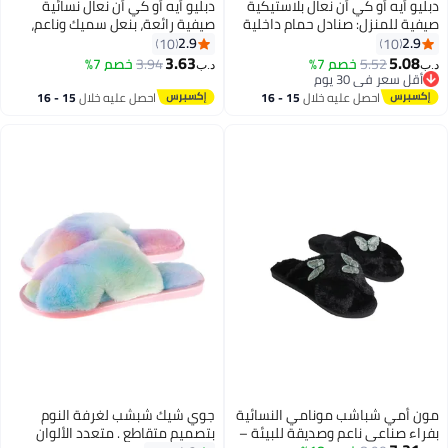
يو أيه أو كي أن نعال بلاستيكية
دبليو أيه أو كي أن نعال نسائية
ية للمنزل: صنادل حمام داخلية
صيفية رائعة، بنعل سميك وناعم،
ميم أنيق للزوجين، للنساء
مناسبة للصيف، مناسبة للمنازل
2.9
2.9
10
10
رجال. تصميم مقاوم للتآكل يضمن
الجديدة، لزيادة الطول، نعال ناعمة
3.63
5.08
5.52
خصم 7%
3.94
خصم 7%
‏
د.ب‏
تانة، مثالي للاستخدام اليومي
للحمام، مضادة للانزلاق، للرجال
أقل سعر في 30 يوم
أقل سعر في 30 يوم
المنزل. مثالية للبيع بالجملة،
والنساء، نعال صيفية خفيفة الوزن.
احصل عليه خلال
15 - 16
احصل عليه خلال
15 - 16
ع هذه النعال بين العملية
اغسطس
اغسطس
راحة، ومناسبة للجنسين. سواءً
 الحمام أو في المنزل، فهي
ر أداءً موثوقًا - قطعة أساسية
ياة الصيفية الداخلية، تجمع بين
ملية والجاذبية المناسبة للأزواج.
ن أمي شباشب مونامي النسائية
جوي شيك شبشب لغرفة النوم
اء صناعي ناعم وصديقة للبيئة –
بتصميمٍ متقاطعٍ . متعدد الألوان