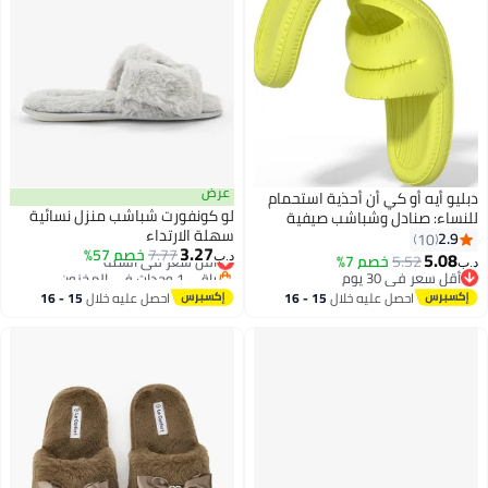
عرض
يو أيه أو كي أن أحذية استحمام
لو كونفورت شباشب منزل نسائية
نساء: صنادل وشباشب صيفية
سهلة الارتداء
عة للانزلاق. مثالية كأحذية
2.9
10
3.27
7.77
خصم 57%
أقل سعر في السنة
طئية، وشباشب حمام، وأحذية
5.08
5.52
خصم 7%
د.ب‏
‏
باقي 1 وحدات في المخزون
خلية نسائية بنعل سميك. تصميم
أقل سعر في 30 يوم
أقل سعر في السنة
أقل سعر في 30 يوم
ع للانزلاق يضمن السلامة في
احصل عليه خلال
15 - 16
احصل عليه خلال
15 - 16
مناطق الرطبة. متعددة
اغسطس
اغسطس
ستخدامات للاستحمام، والشاطئ،
حمام، أو للاستخدام الداخلي -
ع بين الأناقة والعملية في
صيف.