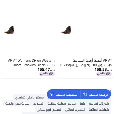
ARIAT أحذية أرييت النسائية
ARIAT Womens Dixion Western
ديكسيون الغربية بروكلين سوداء 75
Boots Brooklyn Black 85 US
155.47
159.53
أمريكي
د.ب‏
د.ب‏
البحث الشائع
ترتيب حسب
تصنيف حسب
شنط ألدو
شنط جيس نسائية
شنط نسائية
فستان داخلي تقليدي
شورتات نسائية
بلايز
ملابس سباحة نسائية
شنط يد
حمالة صدر رياضية
شباشب نسائية
تيشيرت نسائي
قميص نوم نسائي