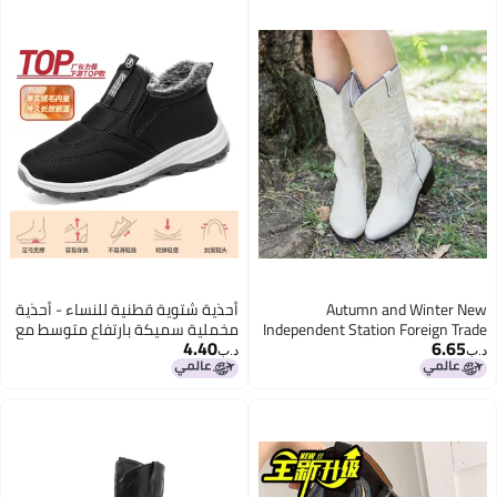
Autumn and Winter New
أحذية شتوية قطنية للنساء - أحذية
Independent Station Foreign Trade
مخملية سميكة بارتفاع متوسط مع
4.40
6.65
Large Size Women's Boots
نعل مسطح
د.ب‏
د.ب‏
Western Cowboy Boots Mid-heel
Ethnic Style Square Toe PU
Leather Boots for Women