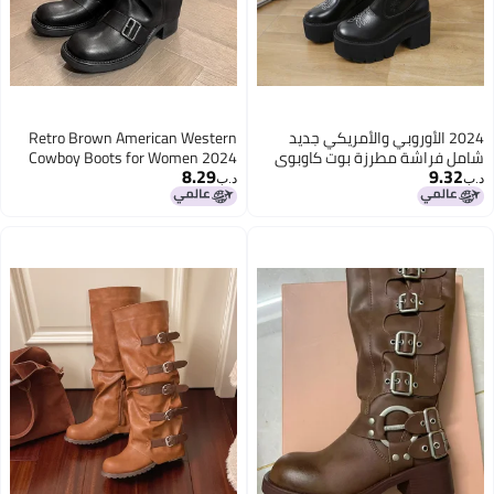
2024 الأوروبي والأمريكي جديد
Retro Brown American Western
شامل فراشة مطرزة بوت كاوبوي
Cowboy Boots for Women 2024
8.29
9.32
غربي بكعب سميك وقاعدة سميكة
New Autum Small Slim Thick Heel
د.ب‏
د.ب‏
مع كم أنيق لنساء
Pile Short Boots