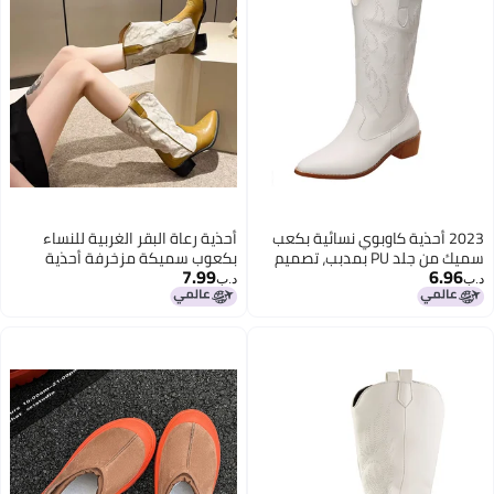
2023 أحذية كاوبوي نسائية بكعب
أحذية رعاة البقر الغربية للنساء
سميك من جلد PU بمدبب، تصميم
بكعوب سميكة مزخرفة أحذية
7.99
6.96
ريترو بفتحة على شكل V، بطول
متوسطة الساق بكعوب متوسطة
د.ب‏
د.ب‏
الركبة، أنبوب متوسط
وأصابع مدببة بألوان متناسقة أحذية
فرسان