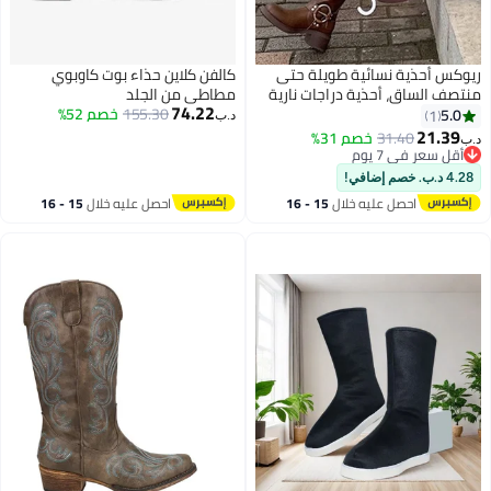
ريوكس أحذية نسائية طويلة حتى
كالفن كلاين حذاء بوت كاوبوي
منتصف الساق، أحذية دراجات نارية
مطاطي من الجلد
74.22
بكعب سميك، أحذية عصرية بإبزيم
155.30
خصم 52%
5.0
1
د.ب‏
ومقدمة مربعة، أحذية راكبي
21.39
31.40
خصم 31%
د.ب‏
3
دراجات نارية عريضة الساق، أحذية
أقل سعر في 7 يوم
أقل سعر في 7 يوم
دراجات نارية بنية داكنة، أحذية
4.28 د.ب. خصم إضافي!
مريحة للمواعيد/النزهات الريفية/
احصل عليه خلال
15 - 16
احصل عليه خلال
15 - 16
الحفلات
اغسطس
اغسطس