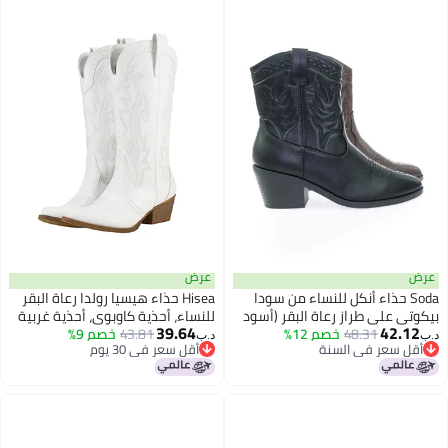
عرض
عرض
Soda حذاء أنكل للنساء من سودا
Hisea حذاء هيسيا رولدا رعاة البقر
بيكوتي على طراز رعاة البقر (أسود
للنساء، أحذية كاوبوي، أحذية غربية
39.64
42.12
48.31
خصم 12%
PU، نظام قياس الأحذية الأمريكية،
43.81
خصم 9%
مريحة مع مقدمة مدببة وتطريز
د.ب‏
د.ب‏
أقل سعر في السنة
أقل سعر في 30 يوم
بالغ، نساء، قياس متوسط، قياس 10)
مخيط لحفلات الزفاف والرقص
أقل سعر في السنة
أقل سعر في 30 يوم
والسفر والملابس اليومية