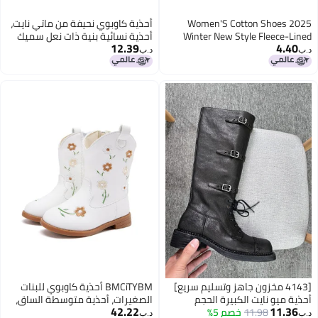
Women'S Cotton Shoes 2025
أحذية كاوبوي نحيفة من ماتي نايت،
Winter New Style Fleece-Lined
أحذية نسائية بنية ذات نعل سميك
12.39
4.40
And Thickeneded Middle-Aged And
د.ب‏
د.ب‏
Elderly Mother'S Shoes Flats Non-
Slip Warm Export Snow Boots
[4143 مخزون جاهز وتسليم سريع]
BMCiTYBM أحذية كاوبوي للبنات
أحذية ميو نايت الكبيرة الحجم
الصغيرات، أحذية متوسطة الساق،
42.22
11.36
11.98
خصم 5%
للنساء، أحذية بريطانية عتيقة، أحذية
مزينة بالزهور، أحذية ركوب ذات
د.ب‏
د.ب‏