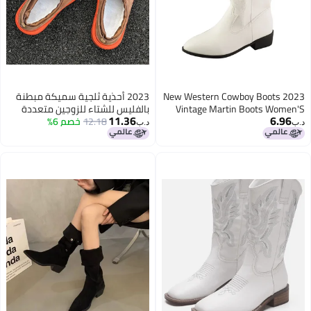
2023 New Western Cowboy Boots
2023 أحذية ثلجية سميكة مبطنة
Vintage Martin Boots Women'S
بالفليس للشتاء للزوجين متعددة
11.36
6.96
Net Red Pointed Toe Chunky Heel
12.18
خصم 6%
الاستخدامات بنفس أسلوب
د.ب‏
د.ب‏
Mid-Calf Knight Women'S Boots
المشاهير على الإنترنت قفل درجة
الحرارة دافئة أحذية قطنية كبيرة
أحذية موضة ريترو