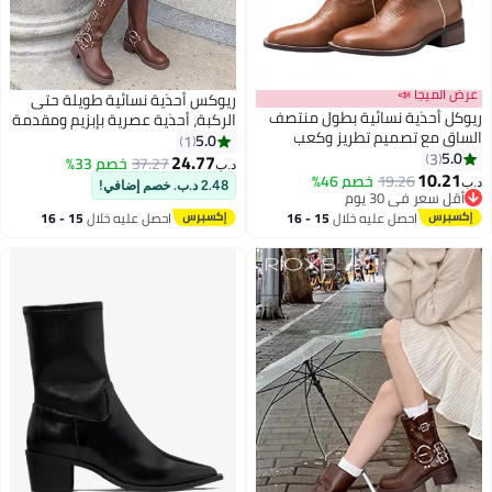
عرض الميجا 📣
ريوكس أحذية نسائية طويلة حتى
ريوكل أحذية نسائية بطول منتصف
الركبة، أحذية عصرية بإبزيم ومقدمة
الساق مع تصميم تطريز وكعب
مربعة، أحذية روكي نسائية طويلة
5.0
1
سميك، أحذية ركوب بأسلوب غربي
5.0
3
حتى الركبة، أحذية راكبي الدراجات
24.77
37.27
خصم 33%
د.ب‏
3
بقاعدة مرتفعة لأزياء الخريف
10.21
النارية بكعب سميك وساق عريضة،
19.26
خصم 46%
د.ب‏
2.48 د.ب. خصم إضافي!
والشتاء
أقل سعر في 30 يوم
أحذية دراجات نارية بنية داكنة، أحذية
أقل سعر في 30 يوم
فارس للنزهات/الحفلات الريفية
احصل عليه خلال
15 - 16
احصل عليه خلال
15 - 16
اغسطس
اغسطس