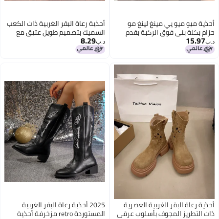
أحذية ميو ميو يي مينغ لينغ مو
أحذية رعاة البقر الغربية ذات الكعب
حزام بكلة بني فوق الركبة بقدم
السميك بتصميم طويل عتيق مع
8.29
15.97
مستديرة على طراز رعاة البقر
مشبك حزام باللونين الأسود والبني
د.ب‏
د.ب‏
الغربيين
للنساء
أحذية رعاة البقر الغربية العصرية
2025 أحذية رعاة البقر الغربية
ذات التطريز المجوف بأسلوب عرقي
المستوردة retro مزخرفة أحذية