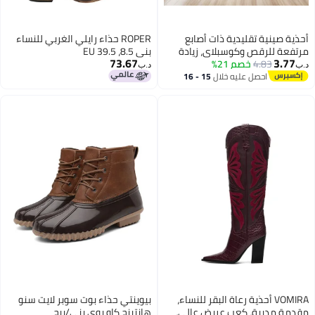
أحذية صينية تقليدية ذات أصابع
ROPER حذاء رايلي الغربي للنساء
مرتفعة للرقص وكوسبلاي، زيادة
بني 8.5، 39.5 EU
73.67
3.77
4.83
خصم 21%
ارتفاع داخلي هانفو، أحذية صابون
د.ب‏
د.ب‏
بأسلوب صيني للرجال والنساء، أحذية
احصل عليه خلال
15 - 16
اغسطس
قوس، أحذية زفاف، أحذية عسكرية
وأحذية ضباط
VOMIRA أحذية رعاة البقر للنساء،
بيوينتي حذاء بوت سوبر لايت سنو
مقدمة مدببة، كعب عريض عالي،
هانتينج كاو بوي بني/بيج