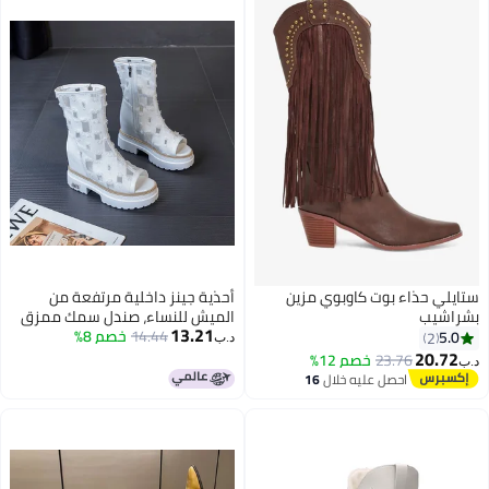
ستايلي حذاء بوت كاوبوي مزين
أحذية جينز داخلية مرتفعة من
بشراشيب
الميش للنساء، صندل سمك ممزق
13.21
14.44
خصم 8%
كاجوال للنساء، بوت قصير تنفسي
5.0
2
د.ب‏
بميش وسحاب جانبي، عصري
20.72
23.76
خصم 12%
د.ب‏
احصل عليه خلال
16
اغسطس