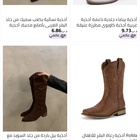
أحذية بيضاء جلدية ناعمة أحذية
أحذية نسائية بكعب سميك من جلد
غربية أحذية كاوبوي مطرزة عتيقة
البقر الغربي بأصابع مدببة، أحذية
6.86
9.73
أحذية متوسطة للنساء مع تنورة
جديدة لربيع وخريف وصيف، أحذية
د.ب‏
د.ب‏
قصيرة بكعب عالٍ حتى منتصف
الساق
Rollda أحذية رعاة البقر للأطفال
أحذية بيل باردة من جلد السويد مع