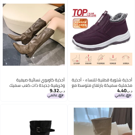
أحذية شتوية قطنية للنساء - أحذية
أحذية كاوبوي نسائية صيفية
مخملية سميكة بارتفاع متوسط مع
وخريفية جديدة ذات كعب سميك
9.32
4.40
نعل مسطح
وأطراف مدببة مزينة بالمسامير
د.ب‏
د.ب‏
3