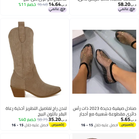
14.64
58.20
أحذية فراشة، أحذية رعاة البقر،
16.48
خصم 11%
د.ب‏
د.ب‏
واسعة الساق، أحذية تصل إلى
الركبة، أحذية زفاف، أحذية غربية،
بورغندي، 7
صنادل صيفية جديدة 2023 ذات رأس
لندن راج تفاصيل التطريز أحذية رعاة
دائري مقطوعة شعبية مع أحجار
البقر باللون البيج
35.20
5.65
ماسية قصيرة الحجم الكبير للأحذية
58.75
خصم 40%
د.ب‏
د.ب‏
المسطحة
احصل عليه خلال
15 - 16
احصل عليه خلال
15 - 16
2
2
اغسطس
اغسطس