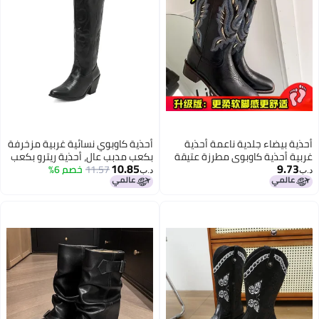
أحذية بيضاء جلدية ناعمة أحذية
أحذية كاوبوي نسائية غربية مزخرفة
غربية أحذية كاوبوي مطرزة عتيقة
بكعب مدبب عالٍ، أحذية ريترو بكعب
10.85
9.73
أحذية متوسطة للنساء مع تنورة
11.57
خصم 6%
سميك بسحاب جانبي، أحذية فارس
د.ب‏
د.ب‏
ريفية