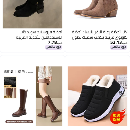
IUV أحذية رعاة البقر للنساء أحذية
أحذية فروستيد سويد ذات
كاوبوي غربية بكعب سميك بطول
الاستخدامين للأحذية الغربية
7.78
52.13
منتصف الساق وأصابع مدببة، أحمر/
الكاوبوي أحذية فم على شكل V
د.ب‏
د.ب‏
بني، 6
برميل طويل أحذية فارس