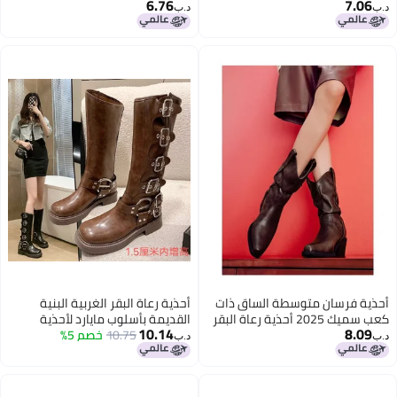
6.76
7.06
قديم
الفرسان جديدة V-Mouth أحذية
د.ب‏
د.ب‏
متوسطة الساق كبيرة الحجم طويلة
أحذية فرسان متوسطة الساق ذات
أحذية رعاة البقر الغربية البنية
كعب سميك 2025 أحذية رعاة البقر
القديمة بأسلوب مايارد لأحذية
10.14
8.09
الغربية بتصميم نحيف
النساء الفارسية
10.75
خصم 5%
د.ب‏
د.ب‏
2
3