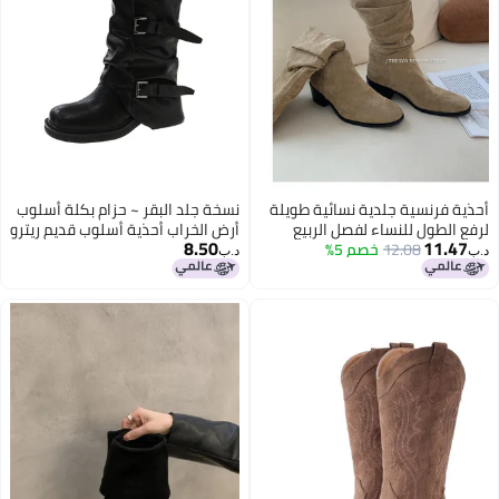
أحذية فرنسية جلدية نسائية طويلة
نسخة جلد البقر ~ حزام بكلة أسلوب
لرفع الطول للنساء لفصل الربيع
أرض الخراب أحذية أسلوب قديم ريترو
8.50
11.47
والخريف
12.08
خصم 5%
أحذية رعاة البقر أحذية السروال
د.ب‏
د.ب‏