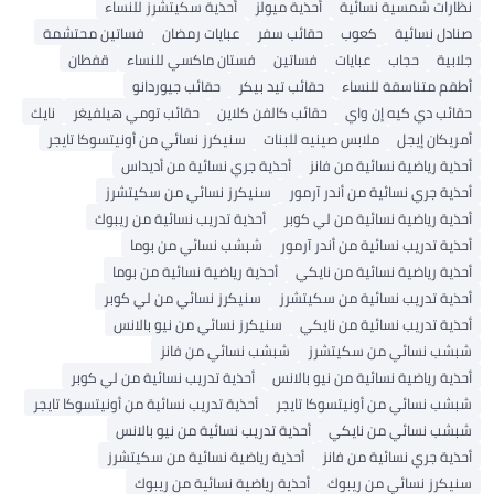
نظارات شمسية نسائية
أحذية ميولز
أحذية سكيتشرز للنساء
صنادل نسائية
كعوب
حقائب سفر
عبايات رمضان
فساتين محتشمة
جلابية
حجاب
عبايات
فساتين
فستان ماكسي للنساء
قفطان
أطقم متناسقة للنساء
حقائب تيد بيكر
حقائب جيوردانو
حقائب دي كيه إن واي
حقائب كالفن كلاين
حقائب تومي هيلفيغر
نايك
أمريكان إيجل
ملابس صينيه للبنات
سنيكرز نسائي من أونيتسوكا تايجر
أحذية رياضية نسائية من فانز
أحذية جري نسائية من أديداس
أحذية جري نسائية من أندر آرمور
سنيكرز نسائي من سكيتشرز
أحذية رياضية نسائية من لي كوبر
أحذية تدريب نسائية من ريبوك
أحذية تدريب نسائية من أندر آرمور
شبشب نسائي من بوما
أحذية رياضية نسائية من نايكي
أحذية رياضية نسائية من بوما
أحذية تدريب نسائية من سكيتشرز
سنيكرز نسائي من لي كوبر
أحذية تدريب نسائية من نايكي
سنيكرز نسائي من نيو بالانس
شبشب نسائي من سكيتشرز
شبشب نسائي من فانز
أحذية رياضية نسائية من نيو بالانس
أحذية تدريب نسائية من لي كوبر
شبشب نسائي من أونيتسوكا تايجر
أحذية تدريب نسائية من أونيتسوكا تايجر
شبشب نسائي من نايكي
أحذية تدريب نسائية من نيو بالانس
أحذية جري نسائية من فانز
أحذية رياضية نسائية من سكيتشرز
سنيكرز نسائي من ريبوك
أحذية رياضية نسائية من ريبوك