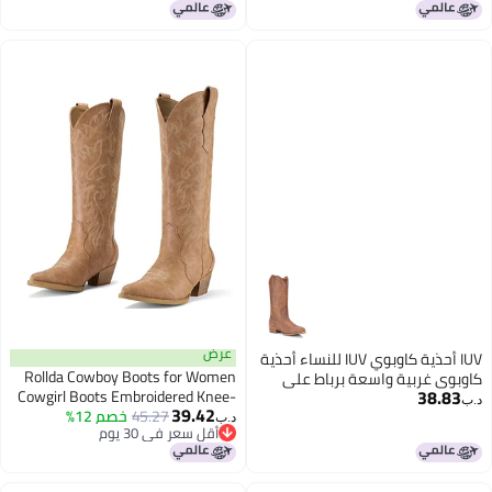
رعاة البقر للنساء
مقدمة مدببة، لجميع الفصول، 1-
وردي، 6 للأطفال الصغار
عرض
IUV أحذية كاوبوي IUV للنساء أحذية
Rollda Cowboy Boots for Women
كاوبوي غربية واسعة برباط على
38.83
Cowgirl Boots Embroidered Knee-
شكل أصابع القدم متوسطة الساق
د.ب‏
39.42
45.27
خصم 12%
High Western Boots Pointy Toe
د.ب‏
أقل سعر في 30 يوم
with Chunky Heel Tan Size 8
أقل سعر في 30 يوم