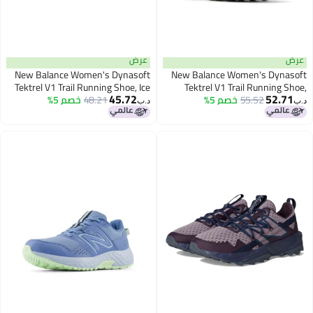
عرض
عرض
New Balance Women's Dynasoft
New Balance Women's Dynasoft
Tektrel V1 Trail Running Shoe, Ice
Tektrel V1 Trail Running Shoe,
45.72
52.71
55.52
خصم 5%
Purple Fuchsia/Black/Ginger
48.21
خصم 5%
Wine/Plum Brown/Nb Navy, 5
د.ب‏
د.ب‏
Lemon, 5