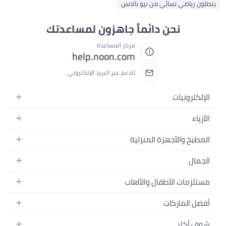
بنطلون رياضي نسائي من نيو بالانس
نحن دائماً جاهزون لمساعدتك
مركز المساعدة
help.noon.com
الدعم عبر البريد الإلكتروني
الإلكترونيات
الجوالات
الأزياء
التابلت
أزياء نسائية
المطبخ والأجهزة المنزلية
اللابتوبات
أزياء رجالية
الحمام
الأجهزة المنزلية
الجمال
أزياء البنات
ديكور البيت
الكاميرات
العطور
أزياء الأولاد
مستلزمات الأطفال والألعاب
المطبخ والسفرة
التلفزيونات
المكياج
الساعات
الحفاضات
أدوات وتحسين المنزل
السماعات
أفضل الماركات
العناية بالشعر
المجوهرات
وسائل تنقل الأطفال
المفارش
ألعاب القيمنق
سامسونج
العناية بالبشرة
شوف أكثر
حقائب نسائية