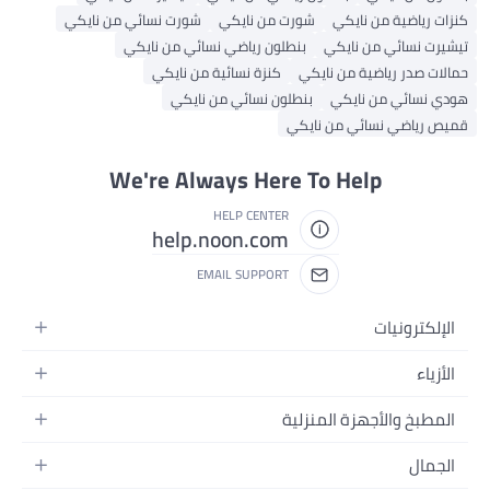
زات رياضية من نايكي
شورت من نايكي
شورت نسائي من نايكي
شيرت نسائي من نايكي
بنطلون رياضي نسائي من نايكي
الات صدر رياضية من نايكي
كنزة نسائية من نايكي
دي نسائي من نايكي
بنطلون نسائي من نايكي
يص رياضي نسائي من نايكي
We're Always Here To Help
HELP CENTER
help.noon.com
EMAIL SUPPORT
الإلكترونيات
الجوالات
الأزياء
التابلت
أزياء نسائية
المطبخ والأجهزة المنزلية
اللابتوبات
أزياء رجالية
الحمام
الأجهزة المنزلية
الجمال
أزياء البنات
ديكور البيت