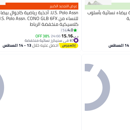
عرض التجديد الكبير
 بيضاء نسائية بأسلوب
U.S. Polo Assn. أحذية رياضية كاجوال بي
ة
كلاسيكية منخفضة الرباط
4
4.0
14
15.16
38% OFF
24.66
د.ب‏
#7 في سنيكرز نسائية منخفضة
#7 في سنيكرز نسائية منخفضة
احصل عليه خلال
13 - 14 اغسطس