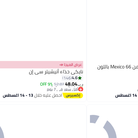
عرض الميجا 📣
أونيتسوكا تايجر حذاء رياضي من Mexico 66 باللون
نايكي حذاء أنيشيتر سي إن
4.6
146
48.04
9% OFF
52.87
د.ب‏
2
أقل سعر في 7 يوم
تم بيع +50 مؤخرًا
احصل عليه خلال
13 - 14 اغسطس
أقل سعر في 7 يوم