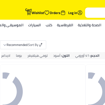
Cart
Wishlist
Orders
Log in
الصحة والتغذية
القرطاسية
كتب
السيارات
الموسيقى والمي
Recommended
:
Sort By
الحجم
:
41 أوروبي
اللون
:
أسود
تومي هيلفيغر
بوما
اديداس