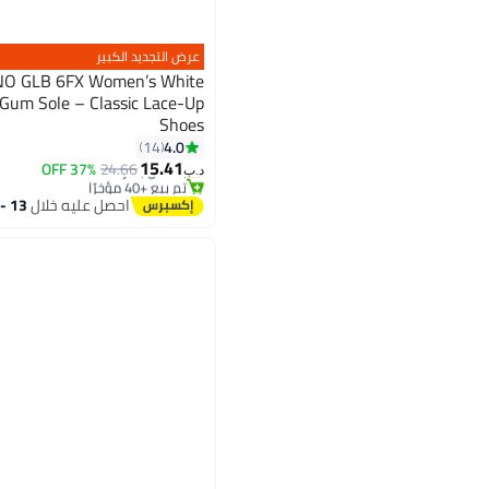
عرض التجديد الكبير
ONO GLB 6FX Women’s White
 Gum Sole – Classic Lace-Up
Shoes
4
4.0
14
#3 في سنيكرز نسائية منخفضة
15.41
بتخلّص بسرعة
24.66
37% OFF
د.ب‏
تم بيع +40 مؤخرًا
#3 في سنيكرز نسائية منخفضة
احصل عليه خلال
13 - 14 اغسطس