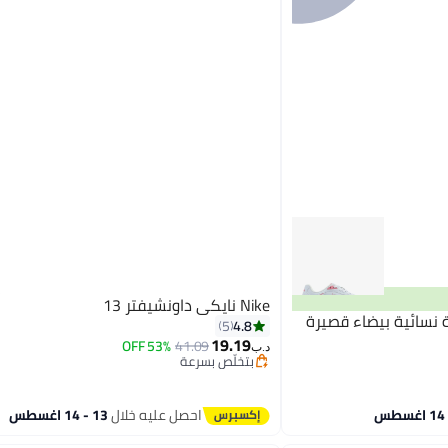
Nike نايكي داونشيفتر 13
 نسائية بيضاء قصيرة
4.8
5
19.19
53% OFF
41.09
د.ب‏
بتخلّص بسرعة
بتخلّص بسرعة
احصل عليه خلال
13 - 14 اغسطس