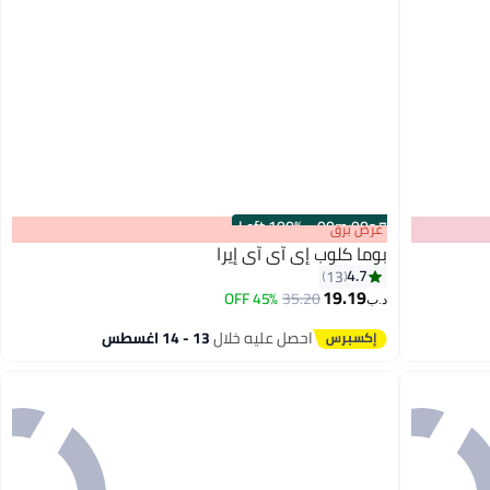
100% Left
·
00
m
:
00
s
عرض برق
بوما كلوب إي آي آي إيرا
4.7
13
19.19
45% OFF
35.20
د.ب‏
4
احصل عليه خلال
13 - 14 اغسطس