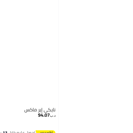
نايكي إير ماكس
94.07
د.ب‏
احصل عليه خلال
13 - 14 اغسطس