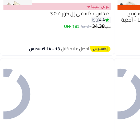
عرض الميجا 📣
ضاء وبيج
اديداس حذاء في إل كورت 3.0
للنساء من U.S. Polo Assn. CONO GLB 6FX - أحذية
4.4
58
34.38
18% OFF
42.27
د.ب‏
7
احصل عليه خلال
13 - 14 اغسطس