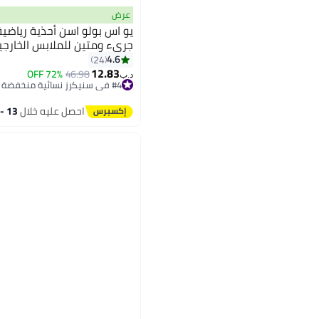
عرض
يو اس بولو اسن أحذية رياضية
جريء ومتين للملابس الخارجي
4.6
24
12.83
72% OFF
46.98
د.ب‏
#4 في سنيكرز نسائية منخفضة
#4 في سنيكرز نسائية منخفضة
احصل عليه خلال
13 - 14 اغسطس