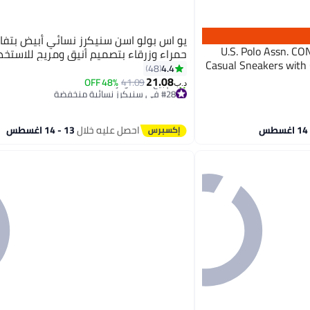
يو اس بولو اسن سنيكرز نسائي أبيض بتفا
U.S. Polo Assn. C
حمراء وزرقاء بتصميم أنيق ومريح للاستخد
Casual Sneakers with
4.4
48
21.08
48% OFF
41.09
د.ب‏
#28 في سنيكرز نسائية منخفضة
تم بيع +40 مؤخرًا
#28 في سنيكرز نسائية منخفضة
احصل عليه خلال
13 - 14 اغسطس