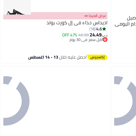
عرض الميجا 📣
صيل
اديداس حذاء في إل كورت بولد
ام اليومي
4.6
16
24.49
47% OFF
46.98
د.ب‏
4
أقل سعر في 30 يوم
أقل سعر في 30 يوم
احصل عليه خلال
13 - 14 اغسطس