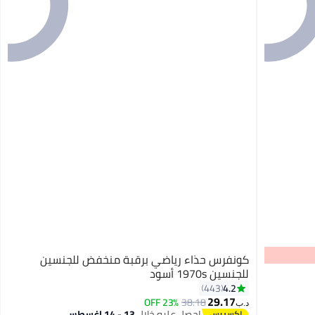
كونفرس حذاء رياضي برقبة منخفض للجنسين
للجنسين 1970s أسود
4.2
443
29.17
23% OFF
38.18
8
د.ب‏
احصل عليه خلال
13 - 14 اغسطس