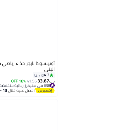
البني
4.2
2.7K
33.67
18% OFF
41.56
د.ب‏
#38 في سنيكرز رجالية منخفضة
#38 في سنيكرز رجالية منخفضة
احصل عليه خلال
13 - 14 اغسطس