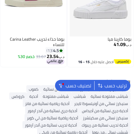
بوما كارينا ميا
بوما حذاء تدريب Carina Leather
41.09
للنساء
د.ب‏
4.5
13
23.54
33.67
خصم 30%
د.ب‏
2
احصل عليه خلال
15 - 16
اغسطس
البحث الشائع
ترتيب حسب
تصنيف حسب
أحذية ميولز
أحذية سكيتشرز للنساء
صنادل نسائية
كعوب
شباشب مفتوحة نسائية
شباشب
شباشب مفتوحة
أحذية
كروكس
سنيكرز نسائي من أونيتسوكا تايجر
أحذية رياضية نسائية من فانز
أحذية جري نسائية من أديداس
أحذية جري نسائية من أندر آرمور
سنيكرز نسائي من سكيتشرز
أحذية رياضية نسائية من لي كوبر
أحذية تدريب نسائية من ريبوك
أحذية تدريب نسائية من أندر آرمور
شبشب نسائي من بوما
أحذية رياضية نسائية من نايكي