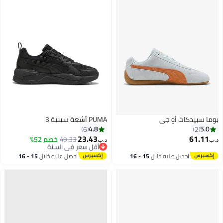
بوما سبيدكات أو جي
PUMA أشعة سينية 3
4.8
5.0
6
2
23.43
61.11
49.33
أقل سعر في السنة
خصم 52%
د.ب‏
د.ب‏
بتخلّص بسرعة
أقل سعر في السنة
احصل عليه خلال
15 - 16
احصل عليه خلال
15 - 16
اغسطس
اغسطس