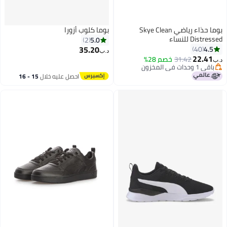
بوما حذاء رياضي Skye Clean
بوما كلوب أزورا
Distressed للنساء
5.0
2
35.20
4.5
40
د.ب‏
22.41
31.42
خصم 28%
د.ب‏
2
باقي 1 وحدات في المخزون
باقي 1 وحدات في المخزون
احصل عليه خلال
15 - 16
اغسطس