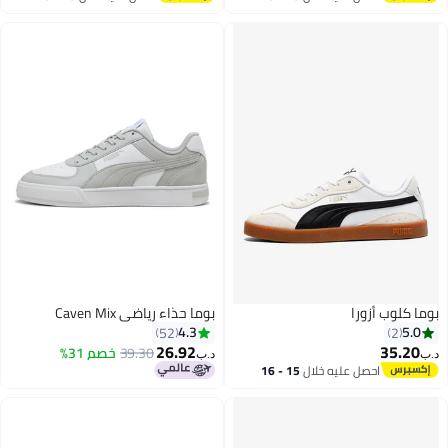
اغسطس
اغسطس
بوما كلوب أزورا
بوما حذاء رياضي Caven Mix
4.3
5.0
52
2
26.92
35.20
39.30
خصم 31%
د.ب‏
د.ب‏
احصل عليه خلال
15 - 16
2
اغسطس