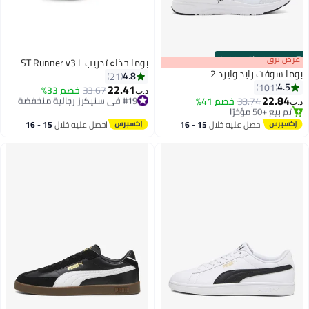
s
00
:
m
عرض برق
00
·
باقي 100%
بوما حذاء تدريب ST Runner v3 L
بوما سوفت رايد وايرد 2
4.8
21
4.5
101
22.41
#19 في سنيكرز رجالية منخفضة
33.67
خصم 33%
د.ب‏
22.84
38.74
خصم 41%
بتخلّص بسرعة
د.ب‏
#11 في سنيكرز رجالية منخفضة
#19 في سنيكرز رجالية منخفضة
بتخلّص بسرعة
احصل عليه خلال
15 - 16
احصل عليه خلال
15 - 16
تم بيع +50 مؤخرًا
اغسطس
اغسطس
#11 في سنيكرز رجالية منخفضة