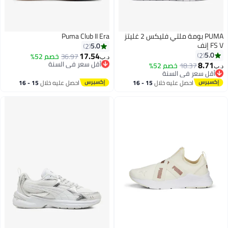
PUMA بومة ملتي فليكس 2 غليتز
Puma Club II Era
FS V إنف
5.0
2
17.54
5.0
2
36.97
أقل سعر في السنة
خصم 52%
د.ب‏
8.71
بتخلّص بسرعة
18.37
خصم 52%
د.ب‏
أقل سعر في السنة
أقل سعر في السنة
أقل سعر في السنة
احصل عليه خلال
15 - 16
احصل عليه خلال
15 - 16
اغسطس
اغسطس