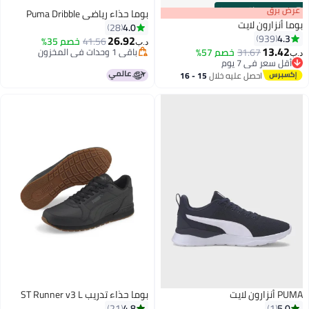
s
00
:
m
عرض برق
00
·
باقي 100%
بوما حذاء رياضي Puma Dribble
بوما أنزارون لايت
4.0
28
4.3
939
26.92
41.56
خصم 35%
د.ب‏
13.42
31.67
خصم 57%
باقي 1 وحدات في المخزون
د.ب‏
4
أقل سعر في 7 يوم
باقي 1 وحدات في المخزون
أقل سعر في 7 يوم
احصل عليه خلال
15 - 16
اغسطس
PUMA أنزارون لايت
بوما حذاء تدريب ST Runner v3 L
4.8
5.0
21
1