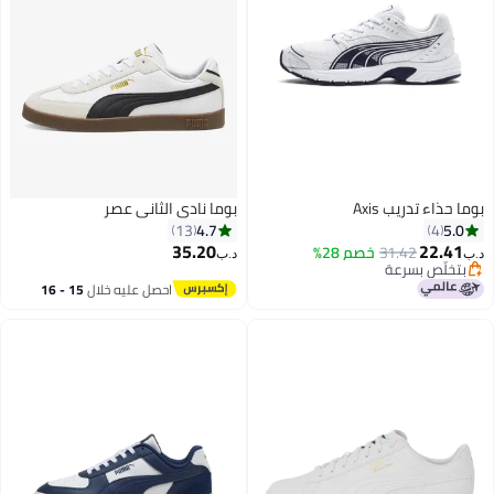
بوما حذاء تدريب Axis
بوما نادي الثاني عصر
4.7
5.0
13
4
35.20
22.41
31.42
خصم 28%
د.ب‏
د.ب‏
بتخلّص بسرعة
4
بتخلّص بسرعة
احصل عليه خلال
15 - 16
اغسطس