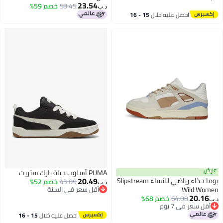
23.54
58.45
خصم 59%
د.ب‏
احصل عليه خلال
15 - 16
3
اغسطس
عرض
PUMA أسلوب حياة بارك ستريت
20.49
بوما حذاء رياضي للنساء Slipstream
43.09
خصم 52%
د.ب‏
Wild Women
أقل سعر في السنة
20.16
أقل سعر في السنة
أقل سعر في 7 يوم
64.08
خصم 68%
د.ب‏
باقي 1 وحدات في المخزون
أقل سعر في 7 يوم
احصل عليه خلال
15 - 16