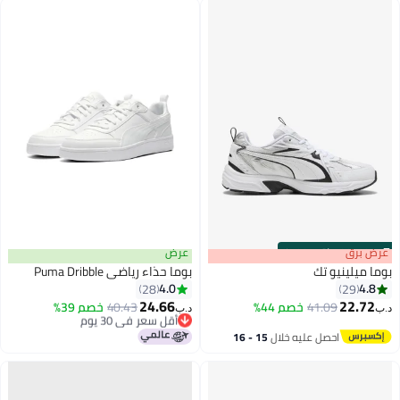
s
00
:
m
عرض برق
00
·
باقي 100%
عرض
بوما ميلينيو تك
بوما حذاء رياضي Puma Dribble
4.0
4.8
28
29
24.66
22.72
41.09
خصم 44%
أقل سعر في 30 يوم
40.43
خصم 39%
د.ب‏
د.ب‏
4
باقي 1 وحدات في المخزون
أقل سعر في 30 يوم
احصل عليه خلال
15 - 16
اغسطس