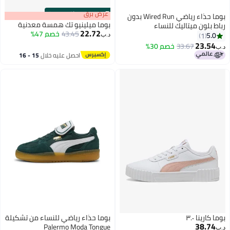
s
00
:
m
عرض برق
00
·
باقي 100%
بوما حذاء رياضي Wired Run بدون
بوما ميلينيو تك همسة معدنية
رباط بلون ميتاليك للنساء
22.72
43.45
خصم 47%
5.0
1
د.ب‏
23.54
33.67
خصم 30%
د.ب‏
2
احصل عليه خلال
15 - 16
اغسطس
بوما كارينا ٣.٠
بوما حذاء رياضي للنساء من تشكيلة
38.74
Palermo Moda Tongue
د.ب‏