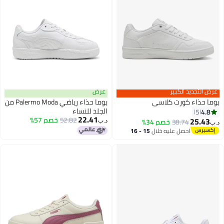
عرض التجديد الكبير
عرض
بوما حذاء كورت كلاسي
بوما حذاء رياضي Palermo Moda من
الجلد للنساء
4.8
5
22.41
52.82
خصم 57%
25.43
38.74
خصم 34%
د.ب‏
د.ب‏
احصل عليه خلال
15 - 16
اغسطس