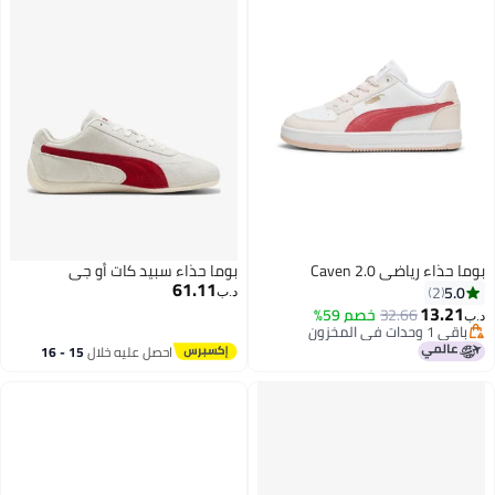
بوما حذاء رياضي Caven 2.0
بوما حذاء سبيد كات أو جي
61.11
5.0
2
د.ب‏
13.21
32.66
خصم 59%
د.ب‏
باقي 1 وحدات في المخزون
باقي 1 وحدات في المخزون
احصل عليه خلال
15 - 16
اغسطس