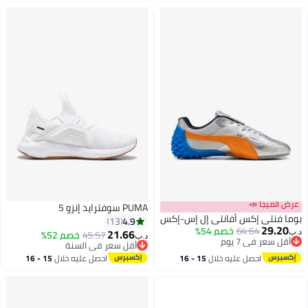
اغسطس
عرض الميجا 📣
PUMA سوفتراید إنزو 5
بوما فنتي إكس أفانتي إل إس-إكس
4.9
13
29.20
64.64
خصم 54%
21.66
45.57
أقل سعر في السنة
خصم 52%
د.ب‏
د.ب‏
أقل سعر في 7 يوم
بتخلّص بسرعة
أقل سعر في 7 يوم
أقل سعر في السنة
احصل عليه خلال
15 - 16
احصل عليه خلال
15 - 16
اغسطس
اغسطس