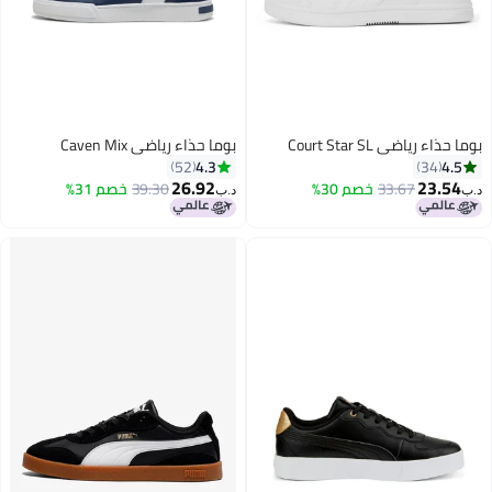
بوما حذاء رياضي Court Star SL
بوما حذاء رياضي Caven Mix
4.3
4.5
52
34
26.92
23.54
33.67
خصم 30%
39.30
خصم 31%
د.ب‏
د.ب‏