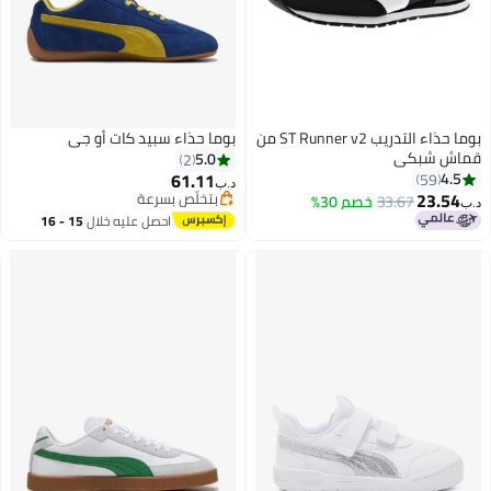
بوما حذاء التدريب ST Runner v2 من
بوما حذاء سبيد كات أو جي
قماش شبكي
5.0
2
61.11
4.5
59
د.ب‏
23.54
بتخلّص بسرعة
33.67
خصم 30%
د.ب‏
بتخلّص بسرعة
احصل عليه خلال
15 - 16
اغسطس