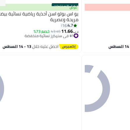
أفضل المنتجات
عرض
يو اس بولو اسن أحذية رياضية نسائية بيض
مريحة وعصرية
4.7
16
11.66
43.45
خصم 73%
د.ب‏
#1 في سنيكرز نسائية منخفضة
تم بيع +60 مؤخرًا
#1 في سنيكرز نسائية منخفضة
احصل عليه خلال
13 - 14 اغسطس