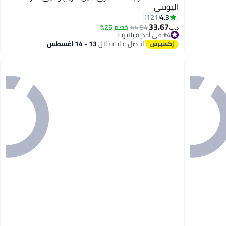
اليومي
4.3
121
13
33.67
44.94
خصم 25%
د.ب‏
#4 في أحذية باليرينا
#4 في أحذية باليرينا
احصل عليه خلال
13 - 14 اغسطس