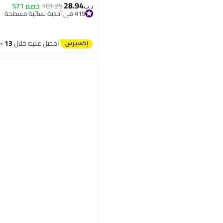
28.94
101.25
خصم 71%
د.ب‏
#19 في أحذية نسائية مسطحة
#19 في أحذية نسائية مسطحة
احصل عليه خلال
13 - 14 اغسطس