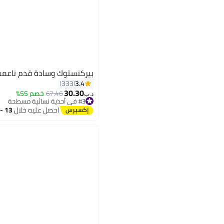
بيركنستوك وسادة قدم ناعمة 
3.4
333
30.30
67.46
خصم 55%
د.ب‏
#3 في أحذية نسائية مسطحة
16
#3 في أحذية نسائية مسطحة
احصل عليه خلال
13 - 14 اغسطس