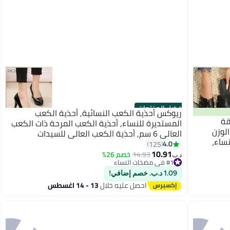
أفضل المنتجات
ريوكس أحذية الكعب النسائية, أحذية الكعب
قة
المستديرة للنساء, أحذية الكعب المرحة ذات الكعب
لوزن
العالي 6 سم, أحذية الكعب العالي للسيدات
نساء،
مضخمات الأحذية, أحذية الكعب الكلاسيكية لحفلة
4.0
125
6
صنادل
10.91
الزفاف حفلة الرقص أو مكتب العمل الأعمال
14.93
خصم 26%
د.ب‏
#1 في مضخات النساء
خلي
الرسمية في بعض الأحيان
تم بيع +10 مؤخرًا
1.09 د.ب. خصم إضافي!
#1 في مضخات النساء
احصل عليه خلال
13 - 14 اغسطس