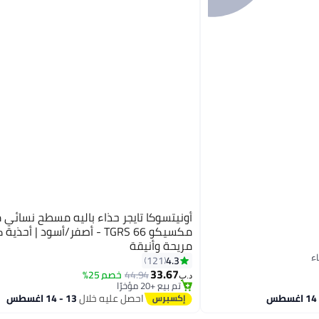
أونيتسوكا تايجر حذاء باليه مسطح نسائي 
مكسيكو 66 TGRS - أصفر/أسود | أحذي
مريحة وأنيقة
4.3
121
13
33.67
44.94
خصم 25%
د.ب‏
تم بيع +20 مؤخرًا
تم بيع +20 مؤخرًا
احصل عليه خلال
13 - 14 اغسطس