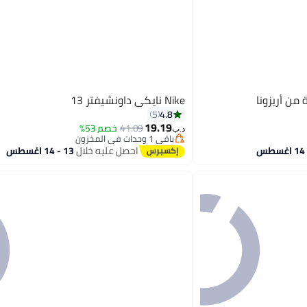
من أريزونا
Nike نايكي داونشيفتر 13
4.8
5
19.19
41.09
خصم 53%
د.ب‏
باقي 1 وحدات في المخزون
باقي 1 وحدات في المخزون
احصل عليه خلال
13 - 14 اغسطس