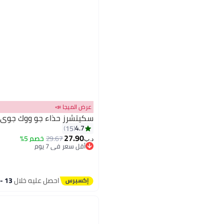
عرض الميجا 📣
سكيتشرز حذاء جو ووك جوي
4.7
15
27.90
29.67
خصم 5%
د.ب‏
أقل سعر في 7 يوم
أقل سعر في 7 يوم
احصل عليه خلال
13 - 14 اغسطس