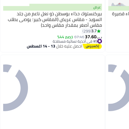
عرض
اء قصيرة
بيركنستوك حذاء بوسطن ذو نعل ناعم من جلد
السويد - مقاس عريض (المقاس كبير؛ يوصى بطلب
مقاس أصغر بمقدار مقاس واحد)
18
3.7
299
37.60
67.46
خصم 44%
د.ب‏
#5 في أحذية نسائية مسطحة
تم بيع +10 مؤخرًا
احصل عليه خلال
13 - 14 اغسطس
#5 في أحذية نسائية مسطحة