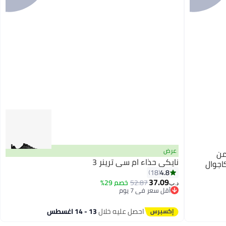
عرض
من
نايكي حذاء ام سي ترينر 3
ة كاجوال
4.8
18
37.09
52.87
خصم 29%
د.ب‏
أقل سعر في 7 يوم
بتخلّص بسرعة
أقل سعر في 7 يوم
احصل عليه خلال
13 - 14 اغسطس