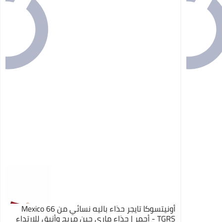
أونيتسوكا تايجر حذاء باليه نسائي من Mexico 66
TGRS - أحمر | حذاء ماري جين مريح وأنيق للارتداء