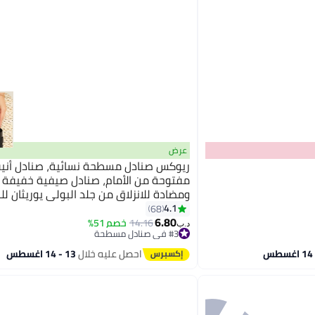
عرض
ريوكس صنادل مسطحة نسائية، صنادل أني
مفتوحة من الأمام، صنادل صيفية خفيفة ا
ومضادة للانزلاق من جلد البولي يوريثان لل
5
صنادل شاطئية عصرية بأشرطة متقاطعة، 
4.1
68
6.80
مريحة بنعل ناعم، للاستخدام المنزلي الدا
14.16
خصم 51%
د.ب‏
#3 في صنادل مسطحة
والخارجي، أسود
#3 في صنادل مسطحة
احصل عليه خلال
13 - 14 اغسطس