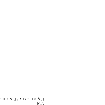
بيركنستوك صندل بيركنستوك 
EVA