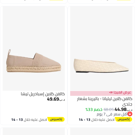
اغسطس
اغسطس
عرض الميجا 📣
كالفن كلاين إسبادريل تيسّا
49.69
كالفن كلاين ليليانا - باليرينا بشعار
د.ب‏
جلدي
44.98
68.05
خصم 33%
د.ب‏
2
أقل سعر في 7 يوم
أقل سعر في 7 يوم
احصل عليه خلال
13 - 14
احصل عليه خلال
13 - 14
اغسطس
اغسطس