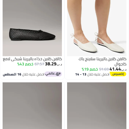
كالفن كلاين باليرينا سلاينج باك
كالفن كلاين حذاء باليرينا شبكي لامع
38.29
كاجوال
67.57
خصم 43%
د.ب‏
41.44
51.69
خصم 19%
د.ب‏
احصل عليه خلال
13 - 14
احصل عليه خلال
16 اغسطس
اغسطس