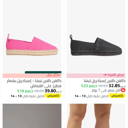
عرض الميجا 📣
s
00
:
m
عرض برق
00
·
باقي 100%
كالفن كلاين إسبادريل تيسّا
كالفن كلاين تيسّا - إسبادريل بشعار
32.85
49.69
خصم 33%
مطرز على القماش
د.ب‏
39.80
أقل سعر في 7 يوم
49.69
خصم 19%
د.ب‏
2
أقل سعر في 7 يوم
3
احصل عليه خلال
13 - 14
احصل عليه خلال
13 - 14
اغسطس
اغسطس