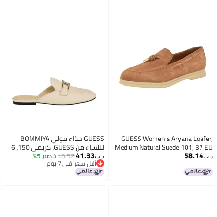
GUESS Women's Aryana Loafer,
GUESS حذاء مولي BOMMIYA
Medium Natural Suede 101, 37 EU
للنساء من GUESS، كريمي 150، 6
41.33
58.14
43.52
خصم 5%
د.ب‏
د.ب‏
أقل سعر في 7 يوم
أقل سعر في 7 يوم