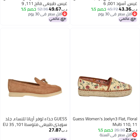
غيس، أسود 001، 6
غيس، طبيعي فاتح 111، 9
49.67
43.36
45.72
خصم 5%
52.36
خصم 5%
د.ب‏
د.ب‏
أقل سعر في 30 يوم
أقل سعر في 30 يوم
أقل سعر في 30 يوم
أقل سعر في 30 يوم
Guess Women's Joelyn3 Flat, Floral
GUESS حذاء لوفر أريانا للنساء، جلد
Multi 110, 11
سويدي طبيعي متوسط 101، 35 EU
27.87
25
26.38
خصم 5%
د.ب‏
د.ب‏
أقل سعر في السنة
أقل سعر في السنة