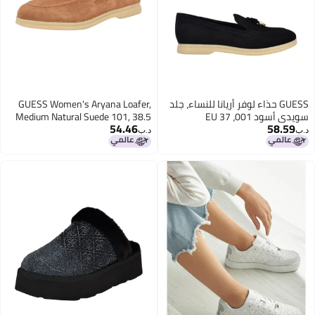
GUESS حذاء لوفر أريانا للنساء، جلد
GUESS Women's Aryana Loafer,
سويدي أسود 001، 37 EU
Medium Natural Suede 101, 38.5
54.46
58.59
EU
د.ب‏
د.ب‏