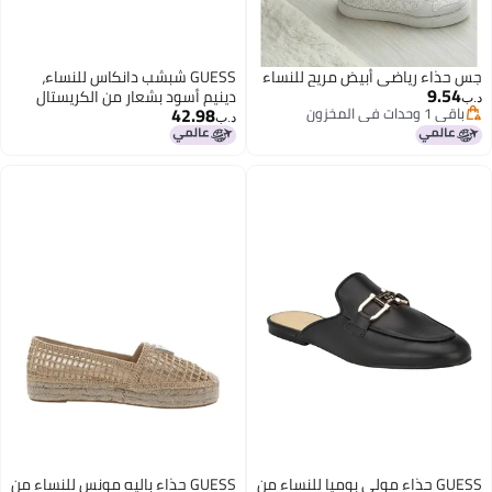
جس حذاء رياضي أبيض مريح للنساء
GUESS شبشب دانكاس للنساء،
9.54
دينيم أسود بشعار من الكريستال
د.ب‏
42.98
باقي 1 وحدات في المخزون
002، 39.5 EU
د.ب‏
باقي 1 وحدات في المخزون
GUESS حذاء مولي بوميا للنساء من
GUESS حذاء باليه مونس للنساء من