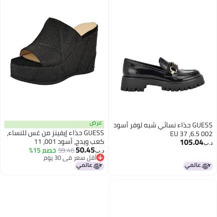
عرض
GUESS حذاء نسائي شبه لوفر أسود
GUESS حذاء إيفينز من غس للنساء،
002 6.5، 37 EU
105.04
كعب ويدج، أسود 001، 11
د.ب‏
50.45
59.46
خصم 15%
د.ب‏
أقل سعر في 30 يوم
أقل سعر في 30 يوم