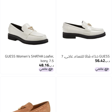
GUESS حذاء شاثا للنساء، عاجي، 7
GUESS Women's SHATHA Loafer,
56.42
Ivory, 7.5
د.ب‏
48.16
د.ب‏