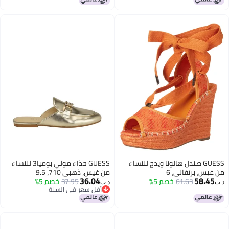
GUESS صندل هالونا ويدج للنساء
GUESS حذاء مولي بوميا3 للنساء
من غيس، برتقالي، 6
من غيس، ذهبي 710، 9.5
36.04
58.45
61.63
خصم 5%
37.95
خصم 5%
د.ب‏
د.ب‏
أقل سعر في السنة
أقل سعر في السنة