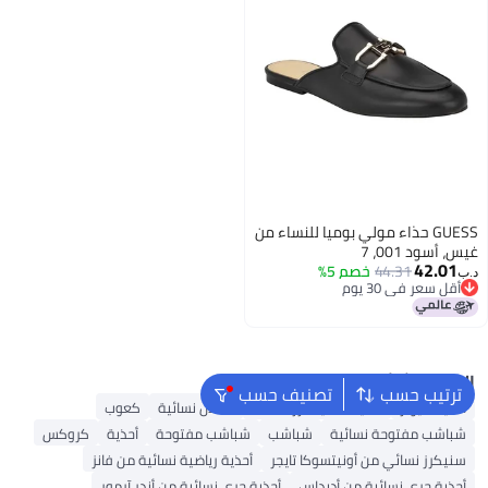
GUESS حذاء مولي بوميا للنساء من
غيس، أسود 001، 7
42.01
44.31
خصم 5%
د.ب‏
أقل سعر في 30 يوم
أقل سعر في 30 يوم
البحث الشائع
ترتيب حسب
تصنيف حسب
أحذية ميولز
أحذية سكيتشرز للنساء
صنادل نسائية
كعوب
شباشب مفتوحة نسائية
شباشب
شباشب مفتوحة
أحذية
كروكس
سنيكرز نسائي من أونيتسوكا تايجر
أحذية رياضية نسائية من فانز
أحذية جري نسائية من أديداس
أحذية جري نسائية من أندر آرمور