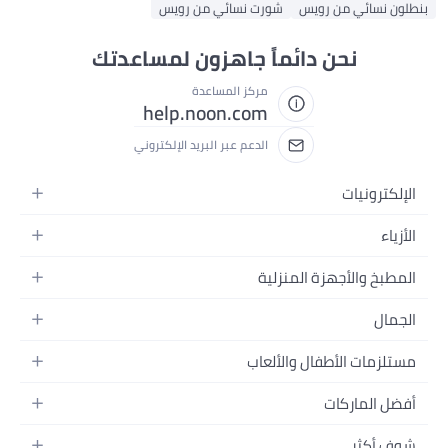
بنطلون نسائي من رويس
شورت نسائي من رويس
نحن دائماً جاهزون لمساعدتك
مركز المساعدة
help.noon.com
الدعم عبر البريد الإلكتروني
الإلكترونيات
الجوالات
الأزياء
التابلت
أزياء نسائية
المطبخ والأجهزة المنزلية
اللابتوبات
أزياء رجالية
الحمام
الأجهزة المنزلية
الجمال
أزياء البنات
ديكور البيت
الكاميرات
العطور
أزياء الأولاد
مستلزمات الأطفال والألعاب
المطبخ والسفرة
التلفزيونات
المكياج
الساعات
الحفاضات
أدوات وتحسين المنزل
السماعات
أفضل الماركات
العناية بالشعر
المجوهرات
وسائل تنقل الأطفال
المفارش
ألعاب القيمنق
سامسونج
العناية بالبشرة
شوف أكثر
حقائب نسائية