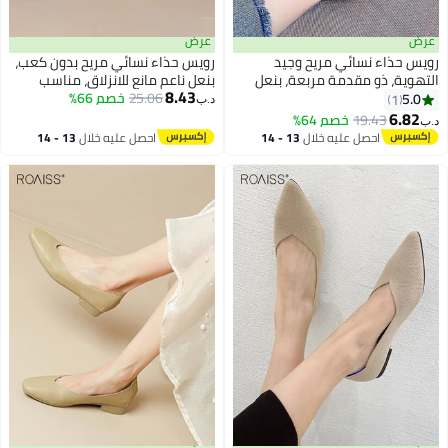
عرض
عرض
رويس حذاء نسائي مريح وجيد
رويس حذاء نسائي مريح بدون كعب،
التهوية، ذو مقدمة مربعة، بنعل
بنعل ناعم مانع للانزلاق، مناسب
8.43
ناعم، تصميم منخفض، متعدد
25.06
خصم 66%
للارتداء اليومي، يتميز بتهوية جيدة،
5.0
1
د.ب‏
الاستخدامات ومناسب للارتداء
سهل الارتداء، مع ارتفاع إضافي، لون
6.82
19.43
خصم 64%
د.ب‏
اليومي في مختلف المناسبات، لون
أسود سادة، مقدمة دائرية، مثالي
احصل عليه خلال
13 - 14
احصل عليه خلال
13 - 14
بيج.
للتنقل والتسوق والأنشطة
اغسطس
اغسطس
الترفيهية.