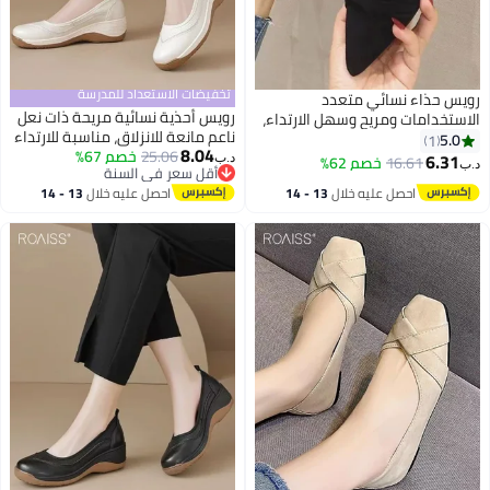
تخفيضات الاستعداد للمدرسة
رويس حذاء نسائي متعدد
رويس أحذية نسائية مريحة ذات نعل
الاستخدامات ومريح وسهل الارتداء،
ناعم مانعة للانزلاق، مناسبة للارتداء
ذو مقدمة مدببة مسطحة، مناسب
5.0
1
8.04
25.06
خصم 67%
اليومي، سهلة الارتداء، ذات كعب
للتنقلات اليومية، يتميز بتصميم أنيق
6.31
16.61
خصم 62%
د.ب‏
د.ب‏
أقل سعر في السنة
إضافي، لون بيج سادة، مقدمة
ونعل ناعم مانع للانزلاق، مثالي
أقل سعر في السنة
احصل عليه خلال
13 - 14
احصل عليه خلال
13 - 14
دائرية، مثالية للتنقل والتسوق
للارتداء اليومي، والعمل، والنزهات
اغسطس
اغسطس
والأنشطة الترفيهية.
غير الرسمية، باللون الأسود.