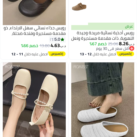
رض
رويس حذاء نسائي سهل الارتداء، ذو
ويس أحذية نسائية مريحة وجيدة
مقدمة مستديرة وفتحة ضحلة،
لتهوية، ذات مقدمة مستديرة ونعل
ونعل ناعم، وسطح ناعم، مريح، يسمح
5.0
1
8.26
25.06
خصم 67%
اعم، سهلة الارتداء، بنعل سميك،
بالتهوية، مانع للانزلاق، مناسب
4.63
13.80
خصم 66%
ب‏
د.ب‏
أقل سعر في 30 يوم
تصميم نصف شبشب، مناسبة
للتنقل اليومي، أسود
أقل سعر في 30 يوم
احصل عليه خلال
12 - 13
احصل عليه خلال
11 - 12
ارتداء الخارجي، لون بني
اغسطس
اغسطس