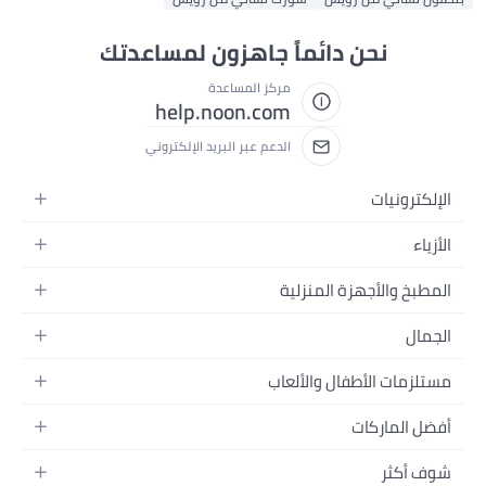
نحن دائماً جاهزون لمساعدتك
مركز المساعدة
help.noon.com
الدعم عبر البريد الإلكتروني
الإلكترونيات
الجوالات
الأزياء
التابلت
أزياء نسائية
المطبخ والأجهزة المنزلية
اللابتوبات
أزياء رجالية
الحمام
الأجهزة المنزلية
الجمال
أزياء البنات
ديكور البيت
الكاميرات
العطور
أزياء الأولاد
مستلزمات الأطفال والألعاب
المطبخ والسفرة
التلفزيونات
المكياج
الساعات
الحفاضات
أدوات وتحسين المنزل
السماعات
أفضل الماركات
العناية بالشعر
المجوهرات
وسائل تنقل الأطفال
المفارش
ألعاب القيمنق
سامسونج
العناية بالبشرة
شوف أكثر
حقائب نسائية
الرضاعة والتغذية
الأثاث