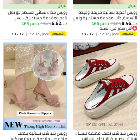
رض
عرض
ويس أحذية نسائية مريحة وجيدة
رويس حذاء نسائي مسطح ذو نعل
لتهوية، ذات مقدمة مستديرة ونعل
ناعم ومقدمة مستديرة، سهل
6.62
8.46
25.06
خصم 66%
اعم، سهلة الارتداء، بنعل سميك،
19.43
خصم 65%
الارتداء، بتصميم فرنسي أنيق،
ب‏
د.ب‏
أقل سعر في السنة
تصميم نصف شبشب، مناسبة
مصمم للراحة والتهوية ومنع
أقل سعر في السنة
احصل عليه خلال
12 - 13
احصل عليه خلال
12 - 13
ارتداء الخارجي، لون بني
الانزلاق، مثالي للتنقلات اليومية، لون
اغسطس
اغسطس
بيج.
ويس شباشب نصف مغلقة للنساء،
رويس شباشب نسائية بكعب
باشب صيفية للارتداء المباشر
منخفض بمقدمة مربعة وديكور