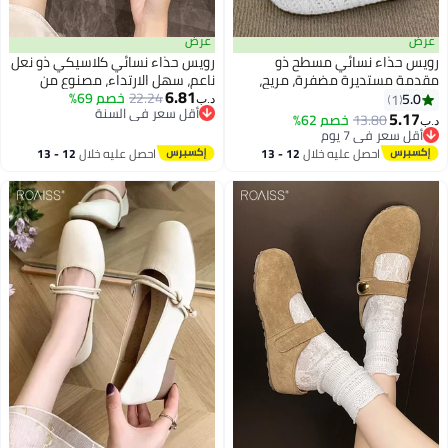
رض
عرض
ويس حذاء نسائي مسطح ذو
رويس حذاء نسائي كلاسيكي ذو نعل
قدمة مستديرة مضفرة، مريح،
ناعم، سهل الارتداء، مصنوع من
6.81
مح بمرور الهواء، مانع للانزلاق،
22.24
خصم 69%
الجلد، مزين باللؤلؤ، بكعب منخفض،
5.0
1
د.ب‏
أقل سعر في السنة
هل الارتداء من الأمام إلى الخلف،
مريح، يسمح بالتهوية، ومضاد
5.17
13.80
خصم 62%
ب‏
أقل سعر في السنة
الي للارتداء اليومي، يجمع بين
للانزلاق، مناسب للارتداء اليومي،
أقل سعر في 7 يوم
أقل سعر في 7 يوم
أناقة والراحة لمختلف المناسبات،
لون بيج.
احصل عليه خلال
12 - 13
احصل عليه خلال
12 - 13
ن بيج.
اغسطس
اغسطس