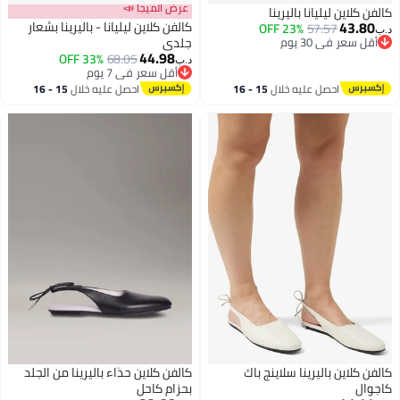
عرض الميجا 📣
لفن كلاين ليليانا باليرينا
43.80
كالفن كلاين ليليانا - باليرينا بشعار
23% OFF
57.57
ب‏
أقل سعر في 30 يوم
جلدي
44.98
أقل سعر في 30 يوم
33% OFF
68.05
د.ب‏
أقل سعر في 7 يوم
أقل سعر في 7 يوم
احصل عليه خلال
15 - 16
احصل عليه خلال
15 - 16
اغسطس
اغسطس
لفن كلاين باليرينا سلاينج باك
كالفن كلاين حذاء باليرينا من الجلد
اجوال
بحزام كاحل