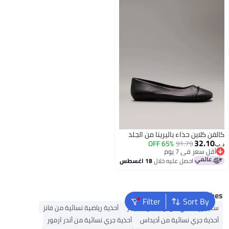
لفن كلاين حذاء باليرينا من الجلد
32.10
65% OFF
91.79
ب‏
أقل سعر في 7 يوم
أقل سعر في 7 يوم
احصل عليه خلال
18 اغسطس
Popular Searche
Filter
Sort By
سنيكرز نسائي من أونيتسوكا تايجر
أحذية رياضية نسائية من فانز
أحذية جري نسائية من أديداس
أحذية جري نسائية من أندر آرمور