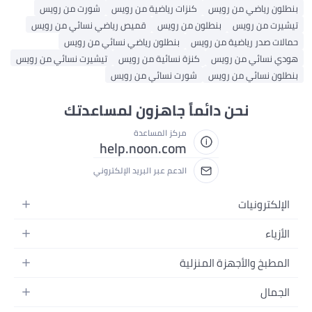
بنطلون رياضي من رويس
كنزات رياضية من رويس
شورت من رويس
تيشيرت من رويس
بنطلون من رويس
قميص رياضي نسائي من رويس
حمالات صدر رياضية من رويس
بنطلون رياضي نسائي من رويس
هودي نسائي من رويس
كنزة نسائية من رويس
تيشيرت نسائي من رويس
بنطلون نسائي من رويس
شورت نسائي من رويس
نحن دائماً جاهزون لمساعدتك
مركز المساعدة
help.noon.com
الدعم عبر البريد الإلكتروني
الإلكترونيات
الجوالات
الأزياء
التابلت
أزياء نسائية
المطبخ والأجهزة المنزلية
اللابتوبات
أزياء رجالية
الحمام
الأجهزة المنزلية
الجمال
أزياء البنات
ديكور البيت
الكاميرات