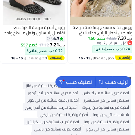
رويس حذاء مسطح بمقدمة مربعة
رويس أحذية مربعة الطرف مع
وتفاصيل أحجار الراين، حذاء أنيق
تفاصيل راينستون ونعل مسطح واحد
7.37
18.58
خصم 60%
ومتعدد الاستخدامات للنساء
أنيقة ومتعددة الاستخدامات للنساء
4.3
25
د.ب‏
أقل سعر في 7 يوم
7.21
17.12
خصم 57%
د.ب‏
أقل سعر في 7 يوم
0.74 د.ب. خصم إضافي!
0.72 د.ب. خصم إضافي!
احصل عليه خلال
15 - 16
احصل عليه خلال
15 - 16
اغسطس
اغسطس
البحث الشائع
ترتيب حسب
تصنيف حسب
سنيكرز نسائي من أونيتسوكا تايجر
أحذية رياضية نسائية من فانز
أحذية جري نسائية من أديداس
أحذية جري نسائية من أندر آرمور
سنيكرز نسائي من سكيتشرز
أحذية رياضية نسائية من لي كوبر
أحذية تدريب نسائية من ريبوك
أحذية تدريب نسائية من أندر آرمور
شبشب نسائي من بوما
أحذية رياضية نسائية من نايكي
أحذية رياضية نسائية من بوما
أحذية تدريب نسائية من سكيتشرز
سنيكرز نسائي من لي كوبر
أحذية تدريب نسائية من نايكي