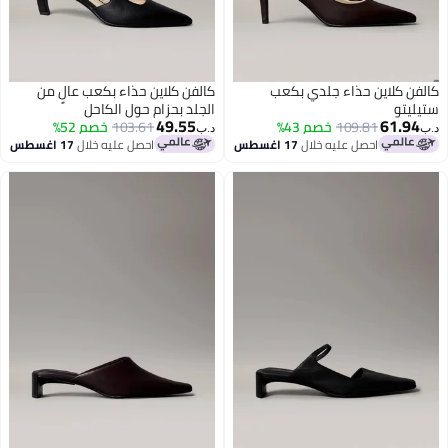
كالفن كلاين حذاء جلدي بكعب
كالفن كلاين حذاء بكعب عالٍ من
ستيليتو
الجلد بحزام حول الكاحل
49.55
61.94
109.81
خصم 43%
103.61
خصم 52%
د.ب‏
د.ب‏
احصل عليه خلال
17 اغسطس
احصل عليه خلال
17 اغسطس