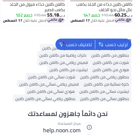
كالفن كلاين حذاء من الجلد بكعب
كالفن كلاين حذاء ميول من الجلد
عالٍ مائل نحو الخلف
بكعب قصير
55.18
60.25
115.44
خصم 47%
115.44
خصم 52%
د.ب‏
د.ب‏
احصل عليه خلال
17 اغسطس
احصل عليه خلال
17 اغسطس
البحث الشائع
ترتيب حسب
تصنيف حسب
أحذية ميولز
كعوب
أحذية فانز
عطر كالفين كلاين
بنطلون من كالفن كلاين
كنزات رياضية من كالفن كلاين
شورت من كالفن كلاين
قميص رياضي من كالفن كلاين
هودي من كالفن كلاين
تيشيرت من كالفن كلاين
بنطلون رياضي من كالفن كلاين
شورت نسائي من كالفن كلاين
كنزة نسائية من كالفن كلاين
قميص رياضي نسائي من كالفن كلاين
تيشيرت نسائي من كالفن كلاين
هودي نسائي من كالفن كلاين
بنطلون نسائي من كالفن كلاين
بنطلون رياضي نسائي من كالفن كلاين
نحن دائماً جاهزون لمساعدتك
مركز المساعدة
help.noon.com