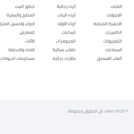
التابلت
أزياء رجالية
ديكور البيت
اللابتوبات
أزياء البنات
المطبخ والسفرة
الأجهزة المنزلية
أزياء الأولاد
أدوات وتحسين المنزل
الكاميرات
الساعات
المفارش
التلفزيونات
المجوهرات
الأثاث
السماعات
حقائب نسائية
الفناء والحديقة
ألعاب القيمنق
نظارات رجالية
مستلزمات الحيوانات ا
© 2026 noon. كل الحقوق محفوظة