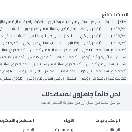
البحث الشائع
صنادل نسائية
سنيكرز نسائي من أونيتسوكا تايجر
أحذية رياضية نسائية من فانز
أحذية تدريب نسائية من ريبوك
أحذية تدريب نسائية من أندر آرمور
شبشب نسائي 
أحذية تدريب نسائية من نايكي
سنيكرز نسائي من نيو بالانس
شبشب نسائي من
أحذية تدريب نسائية من أونيتسوكا تايجر
شبشب نسائي من نايكي
أحذية تدريب 
أحذية جري نسائية من نايكي
أحذية تدريب نسائية من أديداس
أحذية جري نسائية
سنيكرز نسائي من أندر آرمور
أحذية رياضية نسائية من أديداس
أحذية رياضية نس
شبشب نسائي من أديداس
أحذية جري نسائية من سكيتشرز
أحذية جري نسائية
أحذية جري نسائية من لي كوبر
أحذية فانز
قميص رياضي من رويس
هودي م
حمالات صدر رياضية من رويس
بنطلون رياضي نسائي من رويس
هودي نسائي 
نحن دائماً جاهزون لمساعدتك
تواصل معنا من خلال أي من قنوات الدعم التالية:
الإلكترونيات
الأزياء
المطبخ والأجهزة 
الجوالات
أزياء نسائية
الحمام