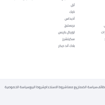
أبل
نايك
أديداس
بريستيج
ات
لوريال باريس
سكيتشرز
بلاك أند ديكر
ظائف
سياسة الضمان
بِع معنا
شروط الاستخدام
شروط البيع
سياسة الخصوصية