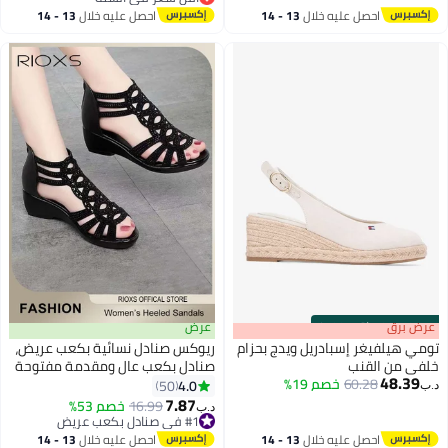
أقل سعر في السنة
احصل عليه خلال
13 - 14
احصل عليه خلال
13 - 14
اغسطس
اغسطس
s
00
:
m
عرض برق
00
·
باقي 100%
عرض
تومي هيلفيغر إسبادريل ويدج بحزام
ريوكس صنادل نسائية بكعب عريض،
خلفي من القنب
صنادل بكعب عال ومقدمة مفتوحة
48.39
60.28
خصم 19%
للسيدات، صنادل عصرية بأشرطة
4.0
50
د.ب‏
5
3
مرصعة بأحجار الراين، أحذية رومانية
7.87
16.99
خصم 53%
د.ب‏
خفيفة الوزن ومضادة للانزلاق
#1 في صنادل بكعب عريض
#1 في صنادل بكعب عريض
للسيدات بتصميم فم السمكة وجيب
احصل عليه خلال
13 - 14
احصل عليه خلال
13 - 14