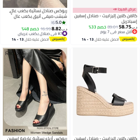
عرض الميجا 📣
ريوكس صنادل نسائية بكعب عالٍ،
كالفن كلاين إليزابيث - صنادل إسفين
شبشب صيفي أنيق بكعب عالٍ
إسبادريل
وحلقة في مقدمة القدم مع لآلئ،
5.0
6
58.75
89.01
خصم 33%
صندل مريح للسيدات، شبشب عصري
8.82
16.99
خصم 48%
د.ب‏
د.ب‏
2
2
أقل سعر في 7 يوم
مفتوح من الأمام، أحذية شاطئية
#7 في صنادل بكعب عريض
أقل سعر في 7 يوم
#7 في صنادل بكعب عريض
بكعب عالٍ للمشي، للعمل/السفر/
احصل عليه خلال
13 - 14
احصل عليه خلال
13 - 14
التسوق/الارتداء اليومي، لون بيج
اغسطس
اغسطس
كالفن كلاين إليزابيث - صنادل إسفين
ريوكس أزياء نسائية عارضة إسفين