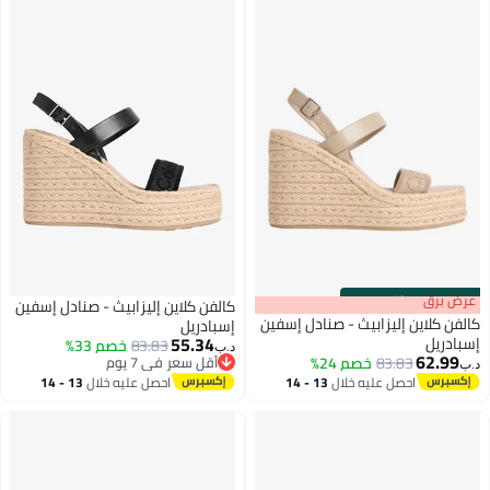
الداخلي أو الخارجي، أحذية بنيّة
مائلة
s
00
:
m
عرض برق
00
·
باقي 100%
كالفن كلاين إليزابيث - صنادل إسفين
كالفن كلاين إليزابيث - صنادل إسفين
إسبادريل
55.34
إسبادريل
83.83
خصم 33%
د.ب‏
62.99
83.83
خصم 24%
أقل سعر في 7 يوم
د.ب‏
2
2
أقل سعر في 7 يوم
احصل عليه خلال
13 - 14
احصل عليه خلال
13 - 14
اغسطس
اغسطس