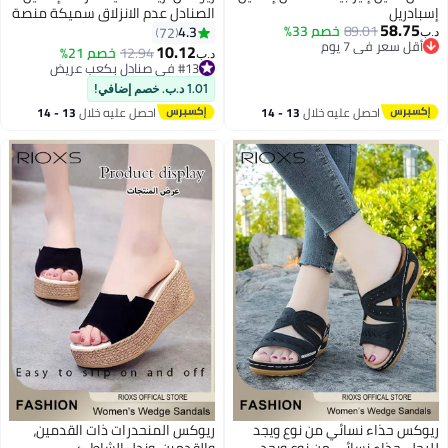
إسبادريل
الصنادل عدم الانزلاق سميكة منصة
58.75
89.01
خصم 33%
وحيد الصنادل فتح جولة اصبع القدم
4.3
72
د.ب‏
أقل سعر في 7 يوم
الكاحل حزام الصنادل
10.12
12.94
خصم 21%
د.ب‏
7
2
أقل سعر في 7 يوم
#13 في صنادل بكعب عريض
#13 في صنادل بكعب عريض
1.01 د.ب. خصم إضافي!
احصل عليه خلال
13 - 14
احصل عليه خلال
13 - 14
اغسطس
اغسطس
ريوكس حذاء نسائي من نوع ويجد
ريوكس المنحدرات ذات القدمين،
للرجل، حذاء نسائي من نوع ويجد
والقدمين، وندل الشاطئ