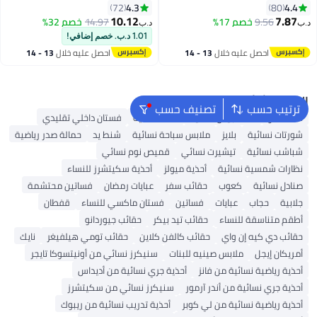
المطاطي، حذاء نسائي من جلد PU،
قابل للانزلاق، حذاء بحزام كاحل
4.3
4.4
72
80
حذاء نسائي بأسنان مضادة للانزلاق،
مفتوح من الأمام بتصميم كاجوال
10.12
7.87
9.56
خصم 17%
14.97
خصم 32%
د.ب‏
د.ب‏
7
8
حذاء نسائي مريح للمشي، حذاء
بسيط، مناسب لأي نوع من أنواع
1.01 د.ب. خصم إضافي!
نسائي من النوع المكشوف للأرضية،
الأقدام، مثالي لملابسك الصيفية
احصل عليه خلال
13 - 14
احصل عليه خلال
13 - 14
أحذية رخيصة تُرتد مباشرة
الرائعة
اغسطس
اغسطس
للاستخدام الداخلي أو الخارجي، حذاء
شتوي مكشوف الأصابع للشاطئ،
أحذية ارتدادية عصرية للنساء باللون
البحث الشائع
ترتيب حسب
تصنيف حسب
الأسود
شنط ألدو
شنط جيس نسائية
شنط نسائية
فستان داخلي تقليدي
شورتات نسائية
بلايز
ملابس سباحة نسائية
شنط يد
حمالة صدر رياضية
شباشب نسائية
تيشيرت نسائي
قميص نوم نسائي
نظارات شمسية نسائية
أحذية ميولز
أحذية سكيتشرز للنساء
صنادل نسائية
كعوب
حقائب سفر
عبايات رمضان
فساتين محتشمة
جلابية
حجاب
عبايات
فساتين
فستان ماكسي للنساء
قفطان
أطقم متناسقة للنساء
حقائب تيد بيكر
حقائب جيوردانو
حقائب دي كيه إن واي
حقائب كالفن كلاين
حقائب تومي هيلفيغر
نايك
أمريكان إيجل
ملابس صينيه للبنات
سنيكرز نسائي من أونيتسوكا تايجر
أحذية رياضية نسائية من فانز
أحذية جري نسائية من أديداس
أحذية جري نسائية من أندر آرمور
سنيكرز نسائي من سكيتشرز
أحذية رياضية نسائية من لي كوبر
أحذية تدريب نسائية من ريبوك