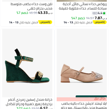
ريوكس حذاء نسائي مائل، أحذية
ناين وست حذاء بكعب متوسط
سباحة للنساء، حذاء ملتوية خفيفة
مدبب بحزام خلفي
43.33
الوزن لمشي في الخارج، أحذية
46.98
خصم 7%
4.4
80
د.ب‏
منصات مع دعم للقوس، أحذية أصابع
7.87
14.97
خصم 47%
د.ب‏
8
مفتوحة غير تنزلق، أحذية سباحة
احصل عليه خلال
13 - 14
احصل عليه خلال
13 - 14
عصرية للنساء، أحذية صيفية ملتوية
اغسطس
اغسطس
عصرية، حذاء نسائي مريح بدعم
عظمي، أحذية نسائية سوداء لراحة
القدمين
s
00
:
m
عرض برق
00
·
باقي 100%
خزانة صندل إسفين زمردي أخضر
ايلا ليمتد اديشن حذاء باليه بكعب
بزخرفة زهور ذهبية وحزام للكاحل
6.57
متوسط مزين بالكريستال مع حزام
23.55
خصم 72%
د.ب‏