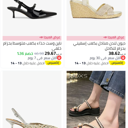
عرض الميجا 📣
عرض الميجا 📣
ديون لندن صنادل بكعب إسفيني
ناين وست حذاء بكعب متوسط بحزام
بحزام للكاحل
خلفي
29.67
38.62
46.98
خصم 36%
د.ب‏
د.ب‏
أقل سعر في 30 يوم
أقل سعر في 7 يوم
أقل سعر في 30 يوم
أقل سعر في 7 يوم
احصل عليه خلال
13 - 14
احصل عليه خلال
13 - 14
اغسطس
اغسطس