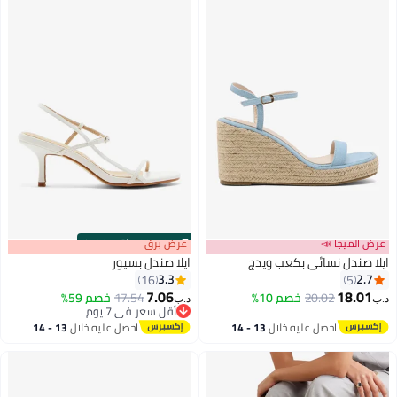
ذات المنصة المطاطية للاستخدام
في الداخل أو الخارج، أحذية أزرق من
نوع ويجد للأزياء والقدمين النسائيين
عرض الميجا 📣
s
00
:
m
عرض برق
00
·
باقي 100%
ايلا صندل نسائي بكعب ويدج
ايلا صندل بسيور
3.3
2.7
16
5
7.06
18.01
20.02
خصم 10%
17.54
خصم 59%
د.ب‏
د.ب‏
3
أقل سعر في 7 يوم
أقل سعر في 7 يوم
احصل عليه خلال
13 - 14
احصل عليه خلال
13 - 14
اغسطس
اغسطس