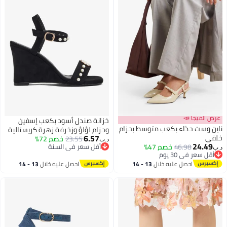
عرض الميجا 📣
خزانة صندل أسود بكعب إسفين
ناين وست حذاء بكعب متوسط بحزام
وحزام لؤلؤ وزخرفة زهرة كريستالية
6.57
خلفي
23.55
خصم 72%
د.ب‏
24.49
46.98
خصم 47%
أقل سعر في السنة
د.ب‏
أقل سعر في 30 يوم
أقل سعر في السنة
أقل سعر في 30 يوم
احصل عليه خلال
13 - 14
احصل عليه خلال
13 - 14
اغسطس
اغسطس