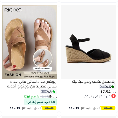
مجوف مع سحاب خلفي، مناسبة
اغسطس
اغسطس
للارتداء اليومي والمناسبات الخاصة،
أسود
ايلا صندل بكعب ويدج ميتاليك
ريوكس حذاء نسائي مائل، حذاء
نسائي عصرية من نوع ثونغ، أحذية
4.6
40
رخيصة مع دعم للقوس، حذاء نسائي
17.54
4.4
80
د.ب‏
عصرية مائلة للفتيات، أحذية صيفية
9
أقل سعر في 7 يوم
14.16
خصم 36%
د.ب‏
8
2
أقل سعر في 7 يوم
مريحة وتنفسية للشاطئ، حذاء
1.8 د.ب. خصم إضافي!
مصعد غير انزلاق، أحذية جلدية
احصل عليه خلال
13 - 14
احصل عليه خلال
13 - 14
مقاومة للماء في الحمام، حذاء
اغسطس
اغسطس
فليپ فلوپ للسيدات للاستخدام