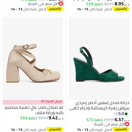
8.95
22.25
خصم 59%
أقل سعر في السنة
د.ب‏
2
أقل سعر في السنة
احصل عليه خلال
13 - 14
احصل عليه خلال
13 - 14
اغسطس
اغسطس
عرض الميجا 📣
خزانة صندل إسفين أخضر زمردي
ايلا صنادل كعب عالٍ ذهبية بتصميم
ببروش زهرة كريستالية وحزام خلفي
باليه ورباط ملتف
5.0
1
9.42
23.43
خصم 59%
6.57
23.55
خصم 72%
د.ب‏
د.ب‏
3
أقل سعر في السنة
أقل سعر في السنة
احصل عليه خلال
13 - 14
احصل عليه خلال
13 - 14