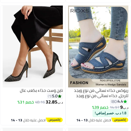
اغسطس
اغسطس
ريوكس حذاء نسائي من نوع ويجد
ناين وست حذاء بكعب عالٍ
للرجل، حذاء نسائي من نوع ويجد
5.0
1
بارتفاع 5 سم، حذاء نسائي من نوع
32.85
4.4
80
48.16
خصم 31%
د.ب‏
ويجد مع منصة متوسطة الارتفاع،
9
14.97
خصم 39%
د.ب‏
8
حذاء جلدية ناعم ومريح، أحذية
1.8 د.ب. خصم إضافي!
صيفية تنفسية لاستخدامها على
احصل عليه خلال
13 - 14
احصل عليه خلال
13 - 14
الشاطئ، حذاء سير غير انزلاق
اغسطس
اغسطس
للسيدات، أحذية من النوع العادي