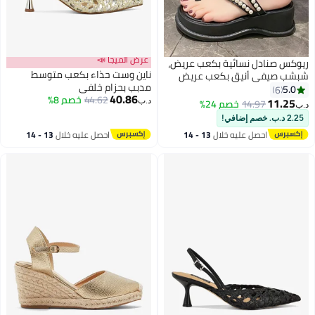
عرض الميجا 📣
ريوكس صنادل نسائية بكعب عريض،
ناين وست حذاء بكعب متوسط
شبشب صيفي أنيق بكعب عريض
مدبب بحزام خلفي
وحلقة في مقدمة القدم مزينة
5.0
6
40.86
44.62
خصم 8%
باللؤلؤ، صندل مريح للسيدات، شبشب
11.25
14.97
خصم 24%
د.ب‏
د.ب‏
2
عصري مفتوح من الأمام بكعب
2.25 د.ب. خصم إضافي!
عريض للمشي، حذاء شاطئ للعمل/
احصل عليه خلال
13 - 14
احصل عليه خلال
13 - 14
السفر/التسوق/الارتداء اليومي،
اغسطس
اغسطس
أسود