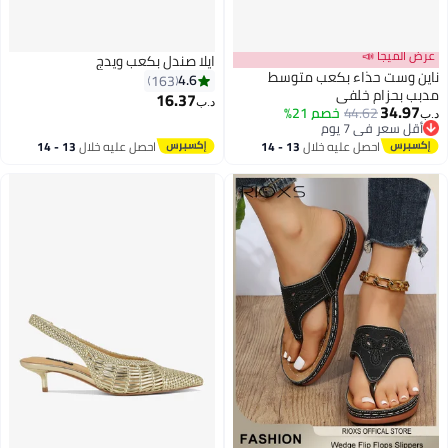
عرض الميجا 📣
ايلا صندل بكعب ويدج
ناين وست حذاء بكعب متوسط
4.6
163
مدبب بحزام خلفي
16.37
د.ب‏
34.97
44.62
خصم 21%
د.ب‏
4
أقل سعر في 7 يوم
أقل سعر في 7 يوم
احصل عليه خلال
13 - 14
احصل عليه خلال
13 - 14
اغسطس
اغسطس