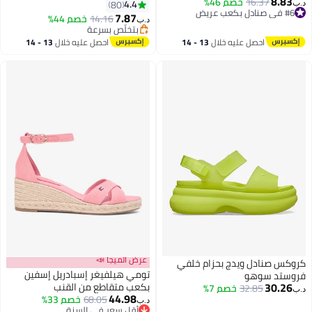
8.83
16.37
خصم 46%
رخيصة مع دعم للقوس، حذاء نسائي
4.4
80
د.ب‏
#6 في صنادل بكعب عريض
عصرية مائلة للفتيات، أحذية صيفية
7.87
14.16
خصم 44%
د.ب‏
#6 في صنادل بكعب عريض
8
مريحة وتنفسية للشاطئ، حذاء
بتخلّص بسرعة
بتخلّص بسرعة
مصعد غير انزلاق، أحذية جلدية
احصل عليه خلال
13 - 14
احصل عليه خلال
13 - 14
مقاومة للماء في الحمام، حذاء
اغسطس
اغسطس
فليپ فلوپ للسيدات للاستخدام
الداخلي أو الخارجي، أحذية سوداء
مائلة
عرض الميجا 📣
كروكس صنادل ويدج بحزام خلفي
تومي هيلفيغر إسبادريل إسفين
فروستد سوهو
30.26
بكعب متقاطع من القنب
32.85
خصم 7%
د.ب‏
44.98
68.05
خصم 33%
د.ب‏
3
أقل سعر في السنة