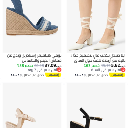
ايلا صندل بكعب عالٍ بتصميم حذاء
تومي هيلفيغر إسبادريل ويدج من
باليه مع أربطة تلتف حول الساق
قماش الدينم والكانفاس
37.09
5.62
15.19
خصم 63%
60.28
خصم 38%
د.ب‏
د.ب‏
أقل سعر في السنة
أقل سعر في 7 يوم
2
أقل سعر في السنة
أقل سعر في 7 يوم
احصل عليه خلال
13 - 14
احصل عليه خلال
13 - 14
اغسطس
اغسطس