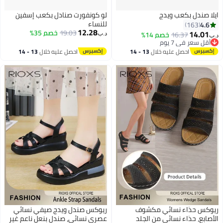
ايلا صندل بكعب ويدج
لو كونفورت صنادل بكعب إسفين
للنساء
4.6
163
12.28
19.03
خصم 35%
14.01
16.37
خصم 14%
د.ب‏
د.ب‏
أقل سعر في 7 يوم
4
أقل سعر في 7 يوم
احصل عليه خلال
13 - 14
احصل عليه خلال
13 - 14
اغسطس
اغسطس
ريوكس حذاء نسائي مكشوف
ريوكس صندل ويدج صيفي نسائي
الأصابع، حذاء نسائي من الجلد
عصري نسائي، صندل بنعل ناعم غير