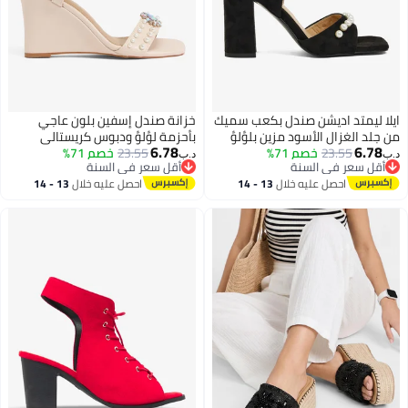
ايلا ليمتد اديشن صندل بكعب سميك
خزانة صندل إسفين بلون عاجي
من جلد الغزال الأسود مزين بلؤلؤ
بأحزمة لؤلؤ ودبوس كريستالي
6.78
6.78
23.55
خصم 71%
كبير على الحزام الأمامي
23.55
خصم 71%
د.ب‏
د.ب‏
أقل سعر في السنة
أقل سعر في السنة
أقل سعر في السنة
أقل سعر في السنة
احصل عليه خلال
13 - 14
احصل عليه خلال
13 - 14
اغسطس
اغسطس