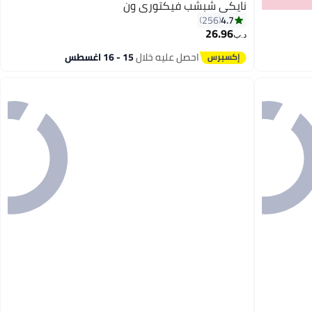
نايكي شبشب فيكتوري ون
4.7
256
26.96
د.ب‏
8
احصل عليه خلال
15 - 16 اغسطس