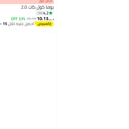
عرض برق
بوما كول كات 2.0
4.2
36
10.13
33% OFF
15.19
د.ب‏
3
احصل عليه خلال
15 - 16 اغسطس