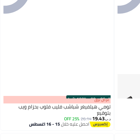
100% Left
·
00
m
:
00
s
عرض برق
تومي هيلفيغر شباشب فليب فلوب بحزام ويب
بتوقيع
19.43
25% OFF
26.14
د.ب‏
3
احصل عليه خلال
15 - 16 اغسطس