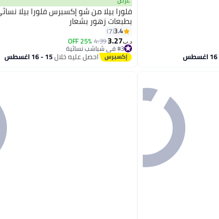
عرض
فلورا بيلا من شو إكسبرس فلورا بيلا نسا
بطبعات زهور بشعار
3.4
7
3.27
25% OFF
4.39
د.ب‏
#3 في شباشب نسائية
بتخلّص بسرعة
احصل عليه خلال
15 - 16 اغسطس
#3 في شباشب نسائية