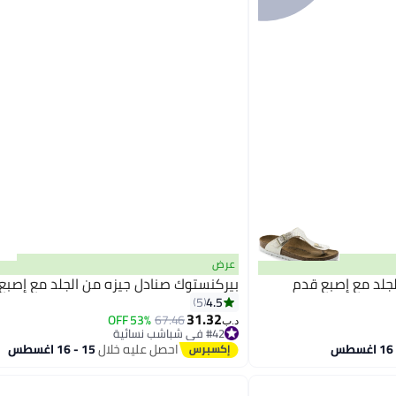
عرض
جلد مع إصبع قدم
بيركنستوك صنادل جيزه من الجلد مع إصبع
4.5
5
31.32
53% OFF
67.46
د.ب‏
9
#42 في شباشب نسائية
#42 في شباشب نسائية
احصل عليه خلال
15 - 16 اغسطس