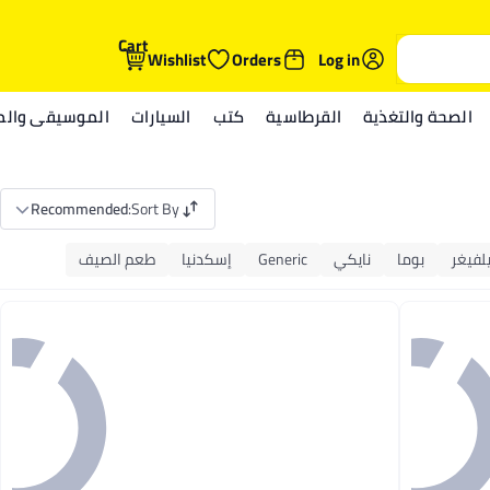
Cart
Wishlist
Orders
Log in
الصحة والتغذية
القرطاسية
كتب
السيارات
الموسيقى والمي
Recommended
:
Sort By
لفيغر
بوما
نايكي
Generic
إسكدنيا
طعم الصيف