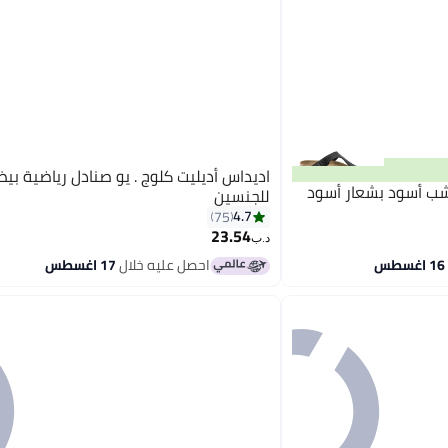
اديداس أديليت كلوج . يو صنادل رياضية ب
شب أسود بشعار أسود
للجنسين
4.7
75
23.54
د.ب‏
احصل عليه خلال
17 اغسطس