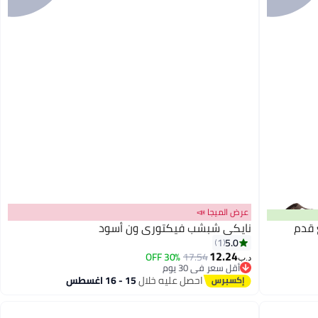
عرض الميجا 📣
 قدم
نايكي شبشب فيكتوري ون أسود
5.0
1
12.24
30% OFF
17.54
د.ب‏
أقل سعر في 30 يوم
أقل سعر في 30 يوم
احصل عليه خلال
15 - 16 اغسطس