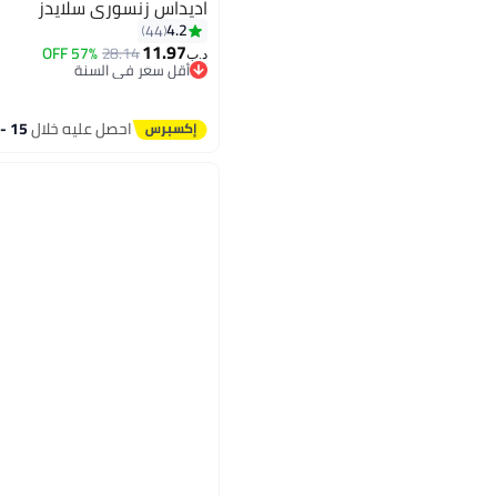
اديداس زنسوري سلايدز
4.2
44
11.97
57% OFF
28.14
د.ب‏
أقل سعر في السنة
2
أقل سعر في السنة
احصل عليه خلال
15 - 16 اغسطس