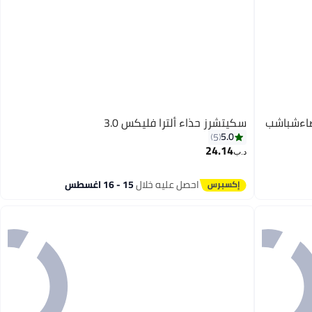
يضاءشباشب
سكيتشرز حذاء ألترا فليكس 3.0
5.0
5
24.14
د.ب‏
2
احصل عليه خلال
15 - 16 اغسطس