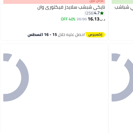
عرض برق
ئي شباشب
نايكي شبشب سلايدز فيكتوري وان
4.7
256
16.13
40% OFF
26.96
د.ب‏
8
احصل عليه خلال
15 - 16 اغسطس