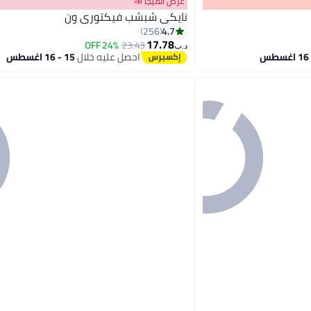
عرض الميجا 📣
نايكي شبشب فيكتوري ون
4.7
256
17.78
24% OFF
23.43
د.ب‏
8
احصل عليه خلال
15 - 16 اغسطس