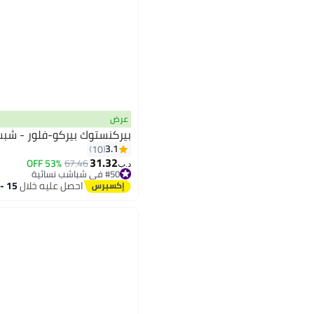
عرض
بيركنستوك بيركو-فلور - شب
3.1
10
31.32
53% OFF
67.46
د.ب‏
#50 في شباشب نسائية
#50 في شباشب نسائية
احصل عليه خلال
15 - 16 اغسطس