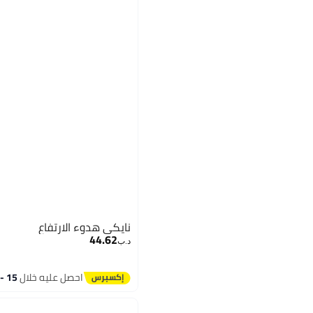
نايكي هدوء الارتفاع
44.62
د.ب‏
4
احصل عليه خلال
15 - 16 اغسطس