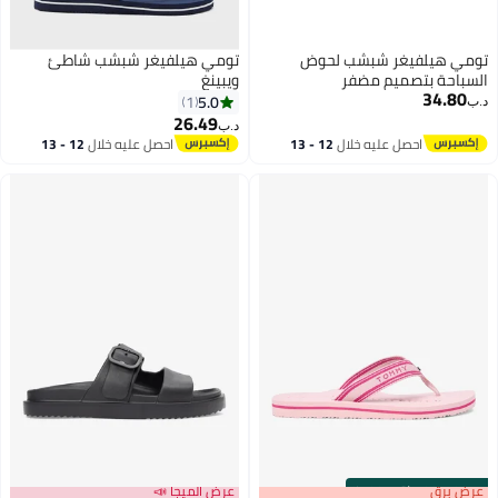
تومي هيلفيغر شبشب لحوض
تومي هيلفيغر شبشب شاطئ
السباحة بتصميم مضفر
ويبينغ
34.80
5.0
1
د.ب‏
26.49
د.ب‏
احصل عليه خلال
12 - 13
احصل عليه خلال
12 - 13
اغسطس
اغسطس
s
00
:
m
عرض برق
00
·
باقي 100%
عرض الميجا 📣