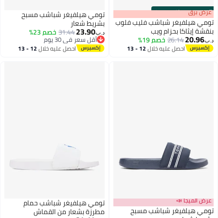
s
00
:
m
عرض برق
00
·
باقي 100%
تومي هيلفيغر شباشب مسبح
تومي هيلفيغر شباشب فليب فلوب
بشريط شعار
23.90
بنقشة إيثاكا بحزام ويب
31.44
خصم 23%
د.ب‏
20.96
26.14
خصم 19%
أقل سعر في 30 يوم
د.ب‏
2
أقل سعر في 30 يوم
احصل عليه خلال
12 - 13
احصل عليه خلال
12 - 13
اغسطس
اغسطس
عرض الميجا 📣
تومي هيلفيغر شباشب حمام
تومي هيلفيغر شباشب مسبح
مطرزة بشعار من القماش