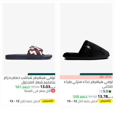
اغسطس
اغسطس
s
00
:
m
عرض برق
00
·
باقي 100%
s
00
:
m
00
·
باقي 1
تومي هيلفيغر شباشب حمام بحزام
تومي هيلفيغر حذاء منزلي بفراء
بتصميم شعار المجدول
13.03
صناعي
33.44
خصم 61%
د.ب‏
أقل سعر في السنة
5.0
1
2
2
أقل سعر في السنة
13.78
31.32
خصم 56%
د.ب‏
احصل عليه خلال
12 - 13
احصل عليه خلال
12 - 13
اغسطس
اغسطس