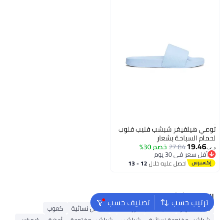
تومي هيلفيغر شبشب فليب فلوب
لحمام السباحة بشعار
19.46
27.84
خصم 30%
د.ب‏
أقل سعر في 30 يوم
أقل سعر في 30 يوم
احصل عليه خلال
12 - 13
اغسطس
البحث الشائع
ترتيب حسب
تصنيف حسب
أحذية ميولز
أحذية سكيتشرز للنساء
صنادل نسائية
كعوب
شباشب مفتوحة نسائية
شباشب
شباشب مفتوحة
أحذية
كروكس