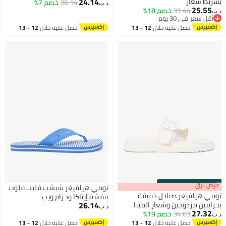
24.14
بشريط شعار
26.14
خصم 7%
د.ب‏
25.55
31.44
خصم 18%
د.ب‏
2
أقل سعر في 30 يوم
أقل سعر في 30 يوم
احصل عليه خلال
12 - 13
احصل عليه خلال
12 - 13
اغسطس
اغسطس
s
00
:
m
عرض برق
00
·
باقي 100%
تومي هيلفيغر شبشب فليب فلوب
تومي هيلفيغر صنادل خفيفة
بنقشة إيثاكا وحزام ويب
26.14
بحزامين مزدوجين وشعار المينا
د.ب‏
27.32
34.03
خصم 19%
د.ب‏
2
احصل عليه خلال
12 - 13
احصل عليه خلال
12 - 13