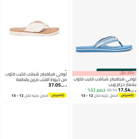
s
00
:
m
عرض برق
00
·
باقي 100%
تومي هيلفيغر شبشب فليب فلوب
تومي هيلفيغر شباشب فليب فلوب
من خيوط القنّب مزين بقطعة
37.05
بشعار حزام ويب
معدنية تحمل حروف تومي هيلفيغر
د.ب‏
17.54
26.14
خصم 32%
د.ب‏
3
احصل عليه خلال
12 - 13
احصل عليه خلال
12 - 13
اغسطس
اغسطس