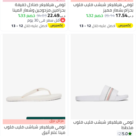
تومي هيلفيغر شبشب فليب فلوب
تومي هيلفيغر صنادل خفيفة
بحزام بشعار مميز
بحزامين مزدوجين وشعار المينا
22.49
17.54
26.14
خصم 32%
34.03
خصم 33%
د.ب‏
د.ب‏
2
أقل سعر في 30 يوم
أقل سعر في 30 يوم
احصل عليه خلال
12 - 13
احصل عليه خلال
12 - 13
اغسطس
اغسطس
s
00
:
m
عرض برق
00
·
باقي 100%
تومي هيلفيغر شبشب فليب فلوب
تومي هيلفيغر شباشب فليب فلوب
مخطط
مينا علم أنيق
5.0
2