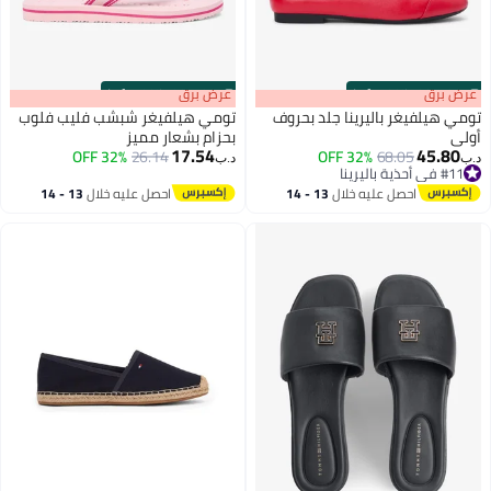
s
00
:
m
عرض برق
00
·
100% Left
s
00
:
m
عرض برق
00
·
100% Left
تومي هيلفيغر باليرينا جلد بحروف
تومي هيلفيغر شبشب فليب فلوب
أولى
بحزام بشعار مميز
17.54
45.80
32% OFF
26.14
32% OFF
68.05
د.ب‏
د.ب‏
3
#11 في أحذية باليرينا
#11 في أحذية باليرينا
احصل عليه خلال
13 - 14
احصل عليه خلال
13 - 14
اغسطس
اغسطس