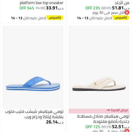
من الجلد
platform low top sneaker
33.91
51.81
54% OFF
74.88
23% OFF
68.05
د.ب‏
د.ب‏
2
أقل سعر في 30 يوم
أقل سعر في 30 يوم
احصل عليه خلال
13 - 14
احصل عليه خلال
13 - 14
اغسطس
اغسطس
عرض الميجا 📣
تومي هيلفيغر شبشب فليب فلوب
تومي هيلفيغر صنادل مسطحة
بنقشة إيثاكا وحزام ويب
26.14
جلدية بأصابع مفتوحة
د.ب‏
52.51
12% OFF
60.28
د.ب‏
2
أقل سعر في 30 يوم