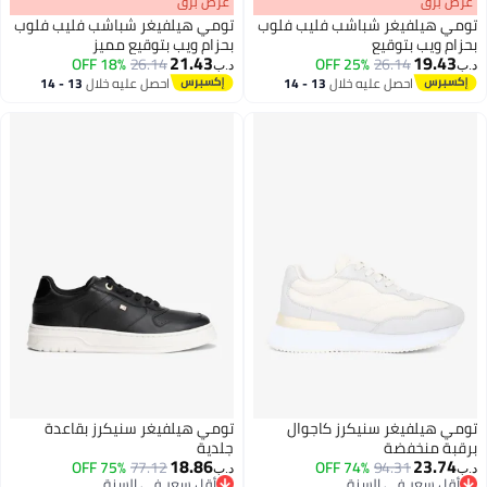
s
00
:
m
عرض برق
00
·
100% Left
s
00
:
m
عرض برق
00
·
100% Left
تومي هيلفيغر شباشب فليب فلوب
تومي هيلفيغر شباشب فليب فلوب
بحزام ويب بتوقيع
بحزام ويب بتوقيع مميز
21.43
19.43
18% OFF
26.14
25% OFF
26.14
د.ب‏
د.ب‏
3
3
احصل عليه خلال
13 - 14
احصل عليه خلال
13 - 14
اغسطس
اغسطس
تومي هيلفيغر سنيكرز كاجوال
تومي هيلفيغر سنيكرز بقاعدة
برقبة منخفضة
جلدية
18.86
23.74
75% OFF
77.12
74% OFF
94.31
د.ب‏
د.ب‏
أقل سعر في السنة
أقل سعر في السنة