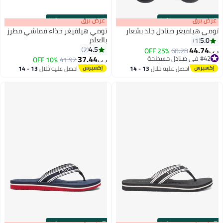
s
00
:
m
عرض برق
00
·
100% Left
s
00
:
m
عرض برق
00
·
100% Left
تومي هيلفيغر صنادل جلد بشعار
تومي هيلفيغر حذاء قماشي مطرز
بالعلم
5.0
1
44.74
4.5
2
25% OFF
60.28
د.ب‏
5
2
37.44
#42 في صنادل مسطحة
10% OFF
41.92
د.ب‏
#42 في صنادل مسطحة
احصل عليه خلال
13 - 14
احصل عليه خلال
13 - 14
اغسطس
اغسطس