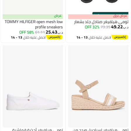
s
00
:
m
عرض برق
00
·
100% Left
عرض
تومي هيلفيغر صنادل جلد بشعار
TOMMY HILFIGER open mesh low
49.22
profile sneakers
32% OFF
73.35
د.ب‏
25.43
58% OFF
61.11
د.ب‏
3
احصل عليه خلال
13 - 14
احصل عليه خلال
13 - 14
اغسطس
اغسطس
تومي هيلفيغر إسبادريل ويدج من
تومي هيلفيغر أحذية قماشية