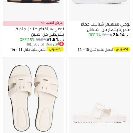
عرض الميجا 📣
تومي هيلفيغر شباشب حمام
تومي هيلفيغر صنادل جلدية
مطرزة بشعار من القماش
24.14
بشريطين من الفلين
7% OFF
26.14
د.ب‏
51.81
23% OFF
68.05
د.ب‏
2
2
أقل سعر في 30 يوم
أقل سعر في 30 يوم
احصل عليه خلال
13 - 14
احصل عليه خلال
13 - 14
اغسطس
اغسطس