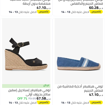
قماش الدينم والكانفاس
منخفضة بدون أربطة
47.10
60.28
د.ب‏
د.ب‏
احصل عليه خلال
13 - 14
احصل عليه خلال
13 - 14
2
اغسطس
اغسطس
عرض
تومي هيلفيغر أحذية قماشية من
تومي هيلفيغر إسبادريل إسفين
قماش الدينيم
47.10
ساتان بحروف أولى
د.ب‏
67.58
7% OFF
73.35
د.ب‏
2
2
احصل عليه خلال
13 - 14
احصل عليه خلال
13 - 14