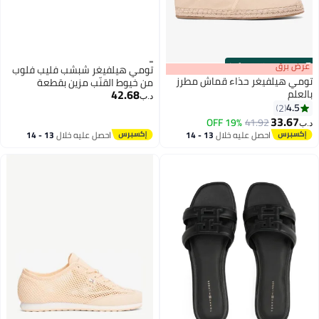
s
00
:
m
عرض برق
00
·
100% Left
تومي هيلفيغر شبشب فليب فلوب
تومي هيلفيغر حذاء قماش مطرز
من خيوط القنّب مزين بقطعة
42.68
بالعلم
معدنية تحمل حروف تومي هيلفيغر
د.ب‏
4.5
2
5
33.67
19% OFF
41.92
د.ب‏
احصل عليه خلال
13 - 14
احصل عليه خلال
13 - 14
اغسطس
اغسطس