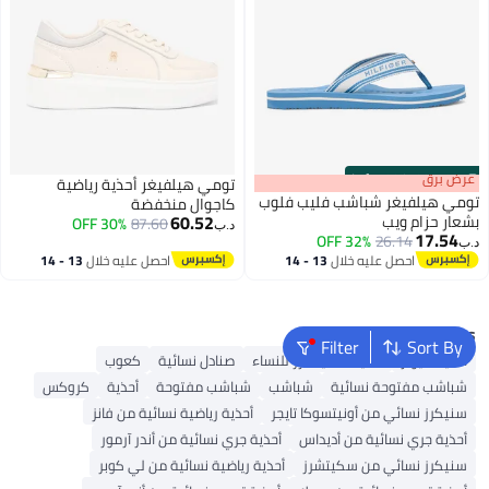
s
00
:
m
عرض برق
00
·
100% Left
تومي هيلفيغر أحذية رياضية
تومي هيلفيغر شباشب فليب فلوب
كاجوال منخفضة
60.52
بشعار حزام ويب
30% OFF
87.60
د.ب‏
17.54
32% OFF
26.14
د.ب‏
2
3
احصل عليه خلال
13 - 14
احصل عليه خلال
13 - 14
اغسطس
اغسطس
Popular Searches
Filter
Sort By
أحذية ميولز
أحذية سكيتشرز للنساء
صنادل نسائية
كعوب
شباشب مفتوحة نسائية
شباشب
شباشب مفتوحة
أحذية
كروكس
سنيكرز نسائي من أونيتسوكا تايجر
أحذية رياضية نسائية من فانز
أحذية جري نسائية من أديداس
أحذية جري نسائية من أندر آرمور
سنيكرز نسائي من سكيتشرز
أحذية رياضية نسائية من لي كوبر