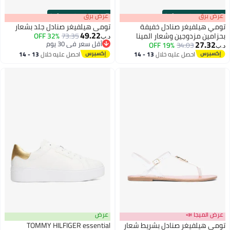
s
00
:
m
عرض برق
00
·
100% Left
s
00
:
m
عرض برق
00
·
100% Left
تومي هيلفيغر صنادل خفيفة
تومي هيلفيغر صنادل جلد بشعار
49.22
بحزامين مزدوجين وشعار المينا
73.35
32% OFF
د.ب‏
27.32
أقل سعر في 30 يوم
19% OFF
34.03
د.ب‏
2
أقل سعر في 30 يوم
3
احصل عليه خلال
13 - 14
احصل عليه خلال
13 - 14
اغسطس
اغسطس
عرض الميجا 📣
عرض
تومي هيلفيغر صنادل بشريط شعار
TOMMY HILFIGER essential