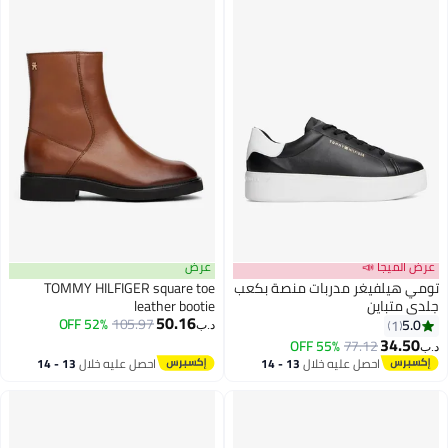
عرض الميجا 📣
عرض
تومي هيلفيغر مدربات منصة بكعب
TOMMY HILFIGER square toe
جلدي متباين
leather bootie
50.16
52% OFF
105.97
5.0
1
د.ب‏
2
34.50
55% OFF
77.12
د.ب‏
احصل عليه خلال
13 - 14
احصل عليه خلال
13 - 14
اغسطس
اغسطس