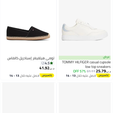
عرض
تومي هيلفيغر إسبادريل كانفاس
TOMMY HILFIGER casual cupsole
4.5
2
low top sneakers
41.92
د.ب‏
25.79
57% OFF
61.11
د.ب‏
5
احصل عليه خلال
13 - 14
احصل عليه خلال
13 - 14
اغسطس
اغسطس