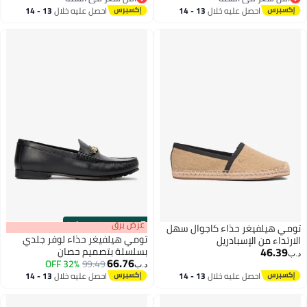
4
3
أقل سعر في السنة
أقل سعر في السنة
احصل عليه خلال
13 - 14
احصل عليه خلال
13 - 14
اغسطس
اغسطس
s
00
:
m
عرض برق
00
·
100% Left
تومي هيلفيغر حذاء كاجوال سهل
تومي هيلفيغر حذاء لوفر جلدي
الارتداء من الإسبادريل
46.39
بسلسلة بتصميم حصان
د.ب‏
66.76
32% OFF
99.49
د.ب‏
2
احصل عليه خلال
13 - 14
احصل عليه خلال
13 - 14
اغسطس
اغسطس