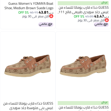
عرض
Guess Women's YOMAYA Boat
GUESS حذاء قارب يوماتا للنساء من
Shoe, Medium Brown Suede Logo
43.81
غيس، جلد سويدي طبيعي فاتح 111،
5% OFF
46.15
210, 6
د.ب‏
43.47
8
45.89
5% OFF
أقل سعر في 30 يوم
د.ب‏
أقل سعر في 30 يوم
أقل سعر في 30 يوم
أقل سعر في 30 يوم
عرض
GUESS حذاء قارب يوماتا للنساء من
GUESS حذاء قارب يوماتا للنساء من
غيس، بني متوسط جلد سويدي