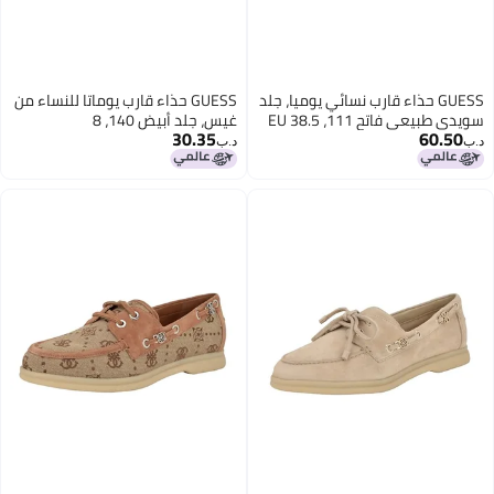
GUESS حذاء قارب نسائي يوميا، جلد
GUESS حذاء قارب يوماتا للنساء من
سويدي طبيعي فاتح 111، 38.5 EU
غيس، جلد أبيض 140، 8
30.35
60.50
د.ب‏
د.ب‏