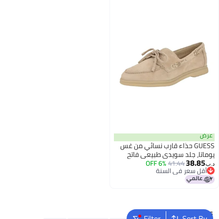
عرض
GUESS حذاء قارب نسائي من غس
يوماتا، جلد سويدي طبيعي فاتح
38.85
6% OFF
41.44
111، 7
د.ب‏
أقل سعر في السنة
أقل سعر في السنة
Popular Searches
Filter
Sort By